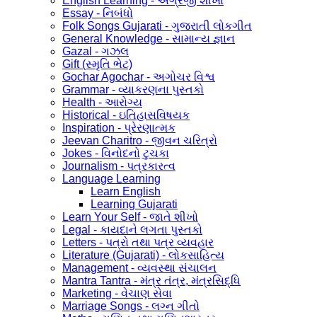
English Learning - અંગ્રેજી શીખો
Essay - નિબંધો
Folk Songs Gujarati - ગુજરાતી લોકગીત
General Knowledge - સામાન્ય જ્ઞાન
Gazal - ગઝલ
Gift (સ્મૃતિ ભેટ)
Gochar Agochar - અગોચર વિશ્વ
Grammar - વ્યાકરણના પુસ્તકો
Health - આરોગ્ય
Historical - ઇતિહાસવિષયક
Inspiration - પ્રેરણાત્મક
Jeevan Charitro - જીવન ચરિત્રો
Jokes - વિનોદનો ટુચકા
Journalism - પત્રકારત્વ
Language Learning
Learn English
Learning Gujarati
Learn Your Self - જાતે શીખો
Legal - કાયદાને લગતા પુસ્તકો
Letters - પત્રો તથા પત્ર વ્યવહાર
Literature (Gujarati) - લોકસાહિત્ય
Management - વ્યવસ્થા સંચાલન
Mantra Tantra - મંત્ર તંત્ર, મંત્રસિદ્ધિ
Marketing - વેચાણ સેવા
Marriage Songs - લગ્ન ગીતો