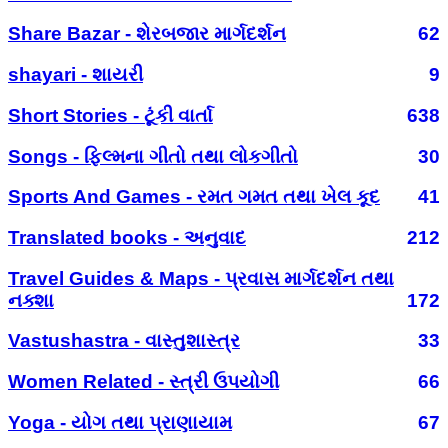
Share Bazar - શેરબજાર માર્ગદર્શન
62
shayari - શાયરી
9
Short Stories - ટૂંકી વાર્તા
638
Songs - ફિલ્મના ગીતો તથા લોકગીતો
30
Sports And Games - રમત ગમત તથા ખેલ કૂદ
41
Translated books - અનુવાદ
212
Travel Guides & Maps - પ્રવાસ માર્ગદર્શન તથા
નક્શા
172
Vastushastra - વાસ્તુશાસ્ત્ર
33
Women Related - સ્ત્રી ઉપયોગી
66
Yoga - યોગ તથા પ્રાણાયામ
67