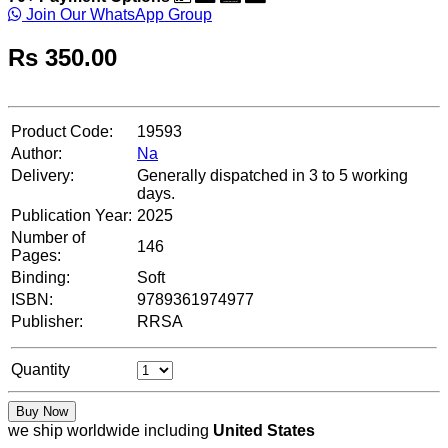
Join Our WhatsApp Group
Rs
350.00
Product Code:
19593
Author:
Na
Delivery:
Generally dispatched in 3 to 5 working
days.
Publication Year:
2025
Number of
146
Pages:
Binding:
Soft
ISBN:
9789361974977
Publisher:
RRSA
Quantity
Buy Now
we ship worldwide including
United States