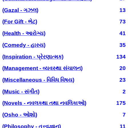
(Gazal - ગઝલ)
13
(For Gift - ભેટ)
73
(Health - આરોગ્ય)
41
(Comedy - હાસ્ય)
35
(Inspiration - પ્રેરણાત્મક)
134
(Management - વ્યવસ્થા સંચાલન)
20
(Miscellaneous - વિવિધ વિષય)
23
(Music - સંગીત)
2
(Novels - નવલકથા તથા નવલિકાઓ)
175
(Osho - ઓશો)
7
(Philosophy - તત્ત્વજ્ઞાન)
11