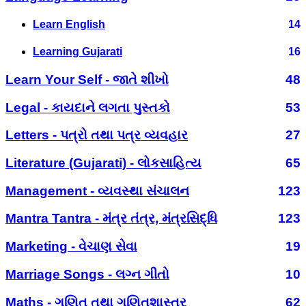
Learn English
14
Learning Gujarati
16
Learn Your Self - જાતે શીખો
48
Legal - કાયદાને લગતા પુસ્તકો
53
Letters - પત્રો તથા પત્ર વ્યવહાર
27
Literature (Gujarati) - લોકસાહિત્ય
65
Management - વ્યવસ્થા સંચાલન
123
Mantra Tantra - મંત્ર તંત્ર, મંત્રસિદ્ધિ
123
Marketing - વેચાણ સેવા
19
Marriage Songs - લગ્ન ગીતો
10
Maths - ગણિત તથા ગણિતશાસ્ત્ર
62