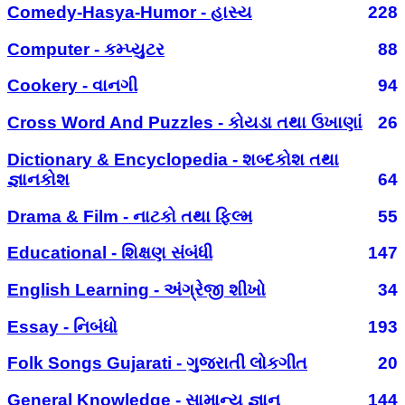
Comedy-Hasya-Humor - હાસ્ય
228
Computer - કમ્પ્યુટર
88
Cookery - વાનગી
94
Cross Word And Puzzles - કોયડા તથા ઉખાણાં
26
Dictionary & Encyclopedia - શબ્દકોશ તથા
જ્ઞાનકોશ
64
Drama & Film - નાટકો તથા ફિલ્મ
55
Educational - શિક્ષણ સંબંધી
147
English Learning - અંગ્રેજી શીખો
34
Essay - નિબંધો
193
Folk Songs Gujarati - ગુજરાતી લોકગીત
20
General Knowledge - સામાન્ય જ્ઞાન
144