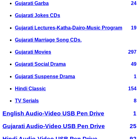
Gujarati Garba
24
Gujarati Jokes CDs
Gujarati Lectures-Katha-Dairo-Music Program
19
Gujarati Marriage Song CDs.
Gujarati Movies
297
Gujarati Social Drama
49
Gujarati Suspense Drama
1
Hindi Classic
154
TV Serials
8
English Audio-Video USB Pen Drive
1
Gujarati Audio-Video USB Pen Drive
25
Hindi Audio-Video USB Pen Drive
92