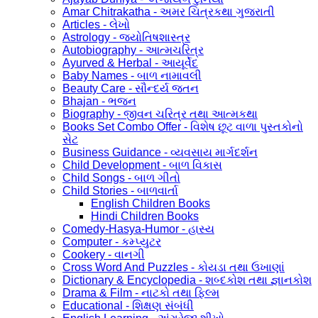
Amar Chitrakatha - અમર ચિત્રકથા ગુજરાતી
Articles - લેખો
Astrology - જ્યોતિષશાસ્ત્ર
Autobiography - આત્મચરિત્ર
Ayurved & Herbal - આયૂર્વેદ
Baby Names - બાળ નામાવલી
Beauty Care - સૌન્દર્ય જતન
Bhajan - ભજન
Biography - જીવન ચરિત્ર તથા આત્મકથા
Books Set Combo Offer - વિશેષ છૂટ વાળા પુસ્તકોનો
સેટ
Business Guidance - વ્યવસાય માર્ગદર્શન
Child Development - બાળ વિકાસ
Child Songs - બાળ ગીતો
Child Stories - બાળવાર્તા
English Children Books
Hindi Children Books
Comedy-Hasya-Humor - હાસ્ય
Computer - કમ્પ્યુટર
Cookery - વાનગી
Cross Word And Puzzles - કોયડા તથા ઉખાણાં
Dictionary & Encyclopedia - શબ્દકોશ તથા જ્ઞાનકોશ
Drama & Film - નાટકો તથા ફિલ્મ
Educational - શિક્ષણ સંબંધી