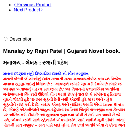
Previous Product
Next Product
Description
Manalay by Rajni Patel | Gujarati Novel book.
મનાલય - લેખક : રજની પટેલ
મનના દર્પણમાં નહીં ઝિલાયેલા દશયો ની મૌન કબૂલાત.
મનની બેરંગી લીલાઓનું દર્શન કરાવતી કથાઃ મનાલયનોબેલ પ્રાઇઝ વિજેતા
મલાલા યુસુફઝાઈનું વિધાન છે : ‘આપણને જ્યારે ચૂપ કરી દેવાય છે ત્યારે જ
આપણા અવાજનું મહત્ત્વ સમજાય છે.’ આ વિધાનમાં કથાનાયિકા અવધિના
મનોજગતનો ચિત્કારી ઊઠેલો મૌન પડઘો છે.કહેવાય છે કે સંબંધના હરિયાળા
વૃક્ષને જેટલી હદે પાનખર સૂકવી દેતી નથી એટલી હદે શંકા અને વહેમ
સૂકવીને નષ્ટ કરી દે છે. નાયક એતદ્ અને નાયિકા અવધિ એવાં Love Birds
છે, જેમણે એકબીજાંને ચાહતાં રહેવાનાં સ્વપ્નિલ ચિત્રો લગ્નજીવનના કૅન્વાસ
પર અંકિત કરી દીધાં છે.આ યુગલના જીવનમાં એવી તે કઈ પળ આવી કે જે
પળે, એકબીજાંની સાથે રહેનારાંને એકબીજાંની સામે લાવીને મૂકી દીધાં? એતદ્
પોતાની સાવ નજીક – સાવ પાસે બેઠો હોય, તેમ છતાં અવધિ એવા તે કોના અને