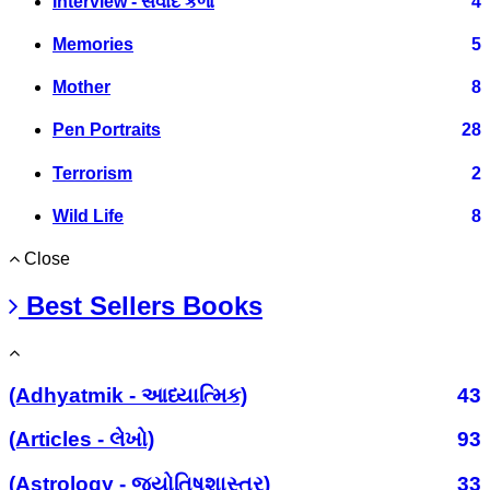
Interview - સંવાદ કળા
4
Memories
5
Mother
8
Pen Portraits
28
Terrorism
2
Wild Life
8
Close
Best Sellers Books
(Adhyatmik - આધ્યાત્મિક)
43
(Articles - લેખો)
93
(Astrology - જ્યોતિષશાસ્ત્ર)
33