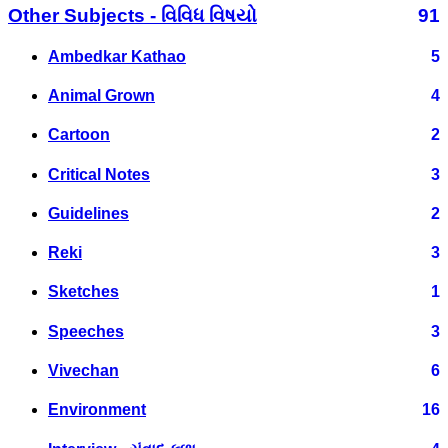
Other Subjects - વિવિધ વિષયો
91
Ambedkar Kathao
5
Animal Grown
4
Cartoon
2
Critical Notes
3
Guidelines
2
Reki
3
Sketches
1
Speeches
3
Vivechan
6
Environment
16