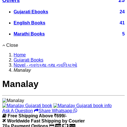
Others
25
Gujarati Ebooks
24
English Books
41
Marathi Books
5
Close
Home
Gujarati Books
Novel - નવલકથા તથા નવલિકાઓ
Manalay
Manalay
Ask A Question
Share Whatsapp
Free Shipping Above
699/-
Worldwide Fast Shipping by Courier
70+ Payment Options