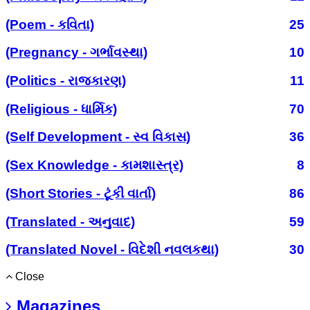
(Poem - કવિતા)
25
(Pregnancy - ગર્ભાવસ્થા)
10
(Politics - રાજકારણ)
11
(Religious - ધાર્મિક)
70
(Self Development - સ્વ વિકાસ)
36
(Sex Knowledge - કામશાસ્ત્ર)
8
(Short Stories - ટૂંકી વાર્તા)
86
(Translated - અનુવાદ)
59
(Translated Novel - વિદેશી નવલકથા)
30
Close
Magazines