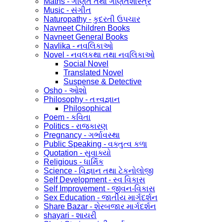
Maths - ગણિત તથા ગણિતશાસ્ત્ર
Music - સંગીત
Naturopathy - કુદરતી ઉપચાર
Navneet Children Books
Navneet General Books
Navlika - નવલિકાઓ
Novel - નવલકથા તથા નવલિકાઓ
Social Novel
Translated Novel
Suspense & Detective
Osho - ઓશો
Philosophy - તત્ત્વજ્ઞાન
Philosophical
Poem - કવિતા
Politics - રાજકારણ
Pregnancy - ગર્ભાવસ્થા
Public Speaking - વક્તુત્વ કળા
Quotation - સુવાક્યો
Religious - ધાર્મિક
Science - વિજ્ઞાન તથા ટેકનોલોજી
Self Development - સ્વ વિકાસ
Self Improvement - જીવન-વિકાસ
Sex Education - જાતીય માર્ગદર્શન
Share Bazar - શેરબજાર માર્ગદર્શન
shayari - શાયરી