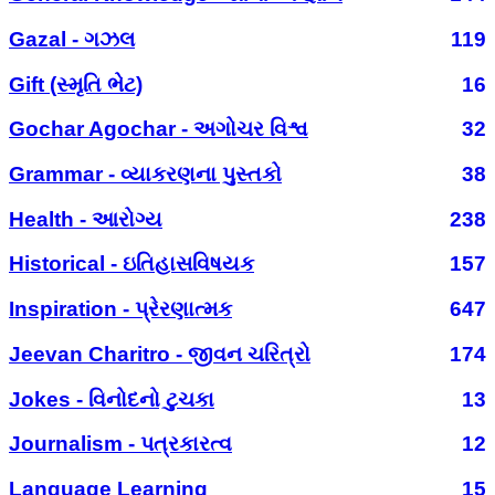
Gazal - ગઝલ
119
Gift (સ્મૃતિ ભેટ)
16
Gochar Agochar - અગોચર વિશ્વ
32
Grammar - વ્યાકરણના પુસ્તકો
38
Health - આરોગ્ય
238
Historical - ઇતિહાસવિષયક
157
Inspiration - પ્રેરણાત્મક
647
Jeevan Charitro - જીવન ચરિત્રો
174
Jokes - વિનોદનો ટુચકા
13
Journalism - પત્રકારત્વ
12
Language Learning
15