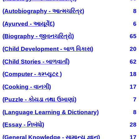
(Autobiography - આત્મચરિત્ર)
8
(Ayurved - આયૂર્વેદ)
6
(Biography - જીવનચરિત્રો)
65
(Child Development - બાળ વિકાસ)
20
(Child Stories - બાળવાર્તા)
62
(Computer - કમ્પ્યુટર )
18
(Cooking - વાનગી)
17
(Puzzle - કોયડા તથા ઉખાણાં)
7
(Language Learning & Dictionary)
8
(Essay - નિબંધો)
28
(General Knowledge - સામાન્ય જ્ઞાન)
17