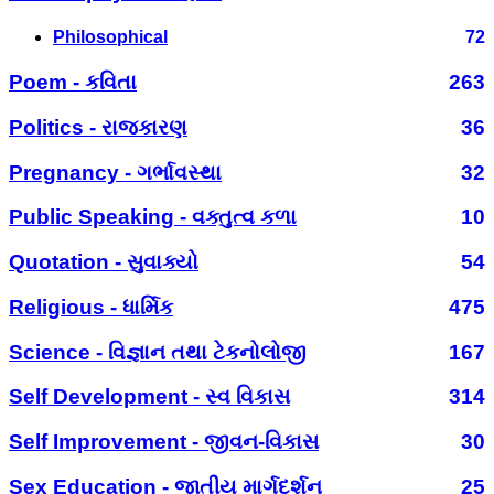
Philosophical
72
Poem - કવિતા
263
Politics - રાજકારણ
36
Pregnancy - ગર્ભાવસ્થા
32
Public Speaking - વક્તુત્વ કળા
10
Quotation - સુવાક્યો
54
Religious - ધાર્મિક
475
Science - વિજ્ઞાન તથા ટેકનોલોજી
167
Self Development - સ્વ વિકાસ
314
Self Improvement - જીવન-વિકાસ
30
Sex Education - જાતીય માર્ગદર્શન
25