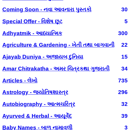
Coming Soon - નવા આવનારા પુસ્તકો
30
Special Offer - વિશેષ છૂટ
5
Adhyatmik - આધ્યાત્મિક
300
Agriculture & Gardening - ખેતી તથા બાગવાની
22
Ajayab Duniya - અજાયબ દુનિયા
15
Amar Chitrakatha - અમર ચિત્રકથા ગુજરાતી
34
Articles - લેખો
735
Astrology - જ્યોતિષશાસ્ત્ર
296
Autobiography - આત્મચરિત્ર
32
Ayurved & Herbal - આયૂર્વેદ
39
Baby Names - બાળ નામાવલી
3