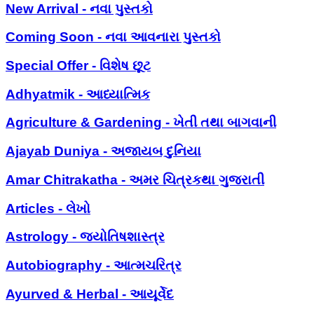
New Arrival - નવા પુસ્તકો
Coming Soon - નવા આવનારા પુસ્તકો
Special Offer - વિશેષ છૂટ
Adhyatmik - આધ્યાત્મિક
Agriculture & Gardening - ખેતી તથા બાગવાની
Ajayab Duniya - અજાયબ દુનિયા
Amar Chitrakatha - અમર ચિત્રકથા ગુજરાતી
Articles - લેખો
Astrology - જ્યોતિષશાસ્ત્ર
Autobiography - આત્મચરિત્ર
Ayurved & Herbal - આયૂર્વેદ