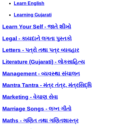
Learn English
Learning Gujarati
Learn Your Self - જાતે શીખો
Legal - કાયદાને લગતા પુસ્તકો
Letters - પત્રો તથા પત્ર વ્યવહાર
Literature (Gujarati) - લોકસાહિત્ય
Management - વ્યવસ્થા સંચાલન
Mantra Tantra - મંત્ર તંત્ર, મંત્રસિદ્ધિ
Marketing - વેચાણ સેવા
Marriage Songs - લગ્ન ગીતો
Maths - ગણિત તથા ગણિતશાસ્ત્ર