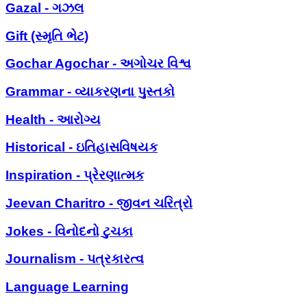
Gazal - ગઝલ
Gift (સ્મૃતિ ભેટ)
Gochar Agochar - અગોચર વિશ્વ
Grammar - વ્યાકરણના પુસ્તકો
Health - આરોગ્ય
Historical - ઇતિહાસવિષયક
Inspiration - પ્રેરણાત્મક
Jeevan Charitro - જીવન ચરિત્રો
Jokes - વિનોદનો ટુચકા
Journalism - પત્રકારત્વ
Language Learning