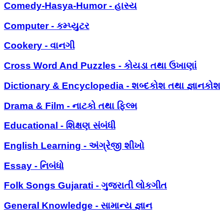
Comedy-Hasya-Humor - હાસ્ય
Computer - કમ્પ્યુટર
Cookery - વાનગી
Cross Word And Puzzles - કોયડા તથા ઉખાણાં
Dictionary & Encyclopedia - શબ્દકોશ તથા જ્ઞાનકો
Drama & Film - નાટકો તથા ફિલ્મ
Educational - શિક્ષણ સંબંધી
English Learning - અંગ્રેજી શીખો
Essay - નિબંધો
Folk Songs Gujarati - ગુજરાતી લોકગીત
General Knowledge - સામાન્ય જ્ઞાન