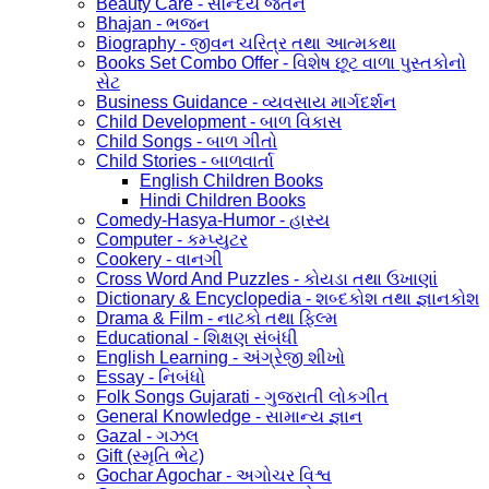
Beauty Care - સૌન્દર્ય જતન
Bhajan - ભજન
Biography - જીવન ચરિત્ર તથા આત્મકથા
Books Set Combo Offer - વિશેષ છૂટ વાળા પુસ્તકોનો
સેટ
Business Guidance - વ્યવસાય માર્ગદર્શન
Child Development - બાળ વિકાસ
Child Songs - બાળ ગીતો
Child Stories - બાળવાર્તા
English Children Books
Hindi Children Books
Comedy-Hasya-Humor - હાસ્ય
Computer - કમ્પ્યુટર
Cookery - વાનગી
Cross Word And Puzzles - કોયડા તથા ઉખાણાં
Dictionary & Encyclopedia - શબ્દકોશ તથા જ્ઞાનકોશ
Drama & Film - નાટકો તથા ફિલ્મ
Educational - શિક્ષણ સંબંધી
English Learning - અંગ્રેજી શીખો
Essay - નિબંધો
Folk Songs Gujarati - ગુજરાતી લોકગીત
General Knowledge - સામાન્ય જ્ઞાન
Gazal - ગઝલ
Gift (સ્મૃતિ ભેટ)
Gochar Agochar - અગોચર વિશ્વ