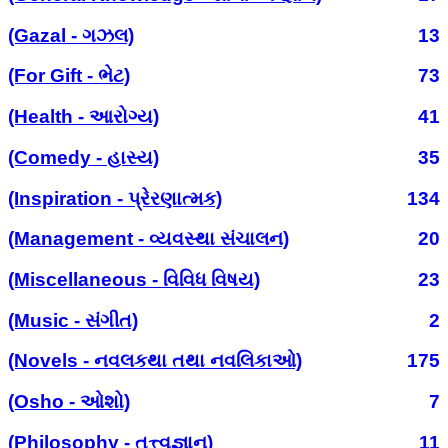
(Gazal - ગઝલ)
13
(For Gift - ભેટ)
73
(Health - આરોગ્ય)
41
(Comedy - હાસ્ય)
35
(Inspiration - પ્રેરણાત્મક)
134
(Management - વ્યવસ્થા સંચાલન)
20
(Miscellaneous - વિવિધ વિષય)
23
(Music - સંગીત)
2
(Novels - નવલકથા તથા નવલિકાઓ)
175
(Osho - ઓશો)
7
(Philosophy - તત્ત્વજ્ઞાન)
11