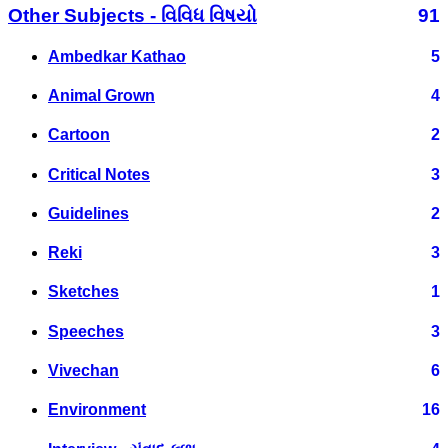
Other Subjects - વિવિધ વિષયો
91
Ambedkar Kathao
5
Animal Grown
4
Cartoon
2
Critical Notes
3
Guidelines
2
Reki
3
Sketches
1
Speeches
3
Vivechan
6
Environment
16