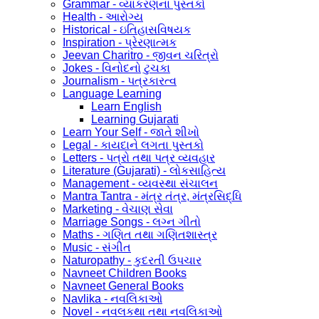
Grammar - વ્યાકરણના પુસ્તકો
Health - આરોગ્ય
Historical - ઇતિહાસવિષયક
Inspiration - પ્રેરણાત્મક
Jeevan Charitro - જીવન ચરિત્રો
Jokes - વિનોદનો ટુચકા
Journalism - પત્રકારત્વ
Language Learning
Learn English
Learning Gujarati
Learn Your Self - જાતે શીખો
Legal - કાયદાને લગતા પુસ્તકો
Letters - પત્રો તથા પત્ર વ્યવહાર
Literature (Gujarati) - લોકસાહિત્ય
Management - વ્યવસ્થા સંચાલન
Mantra Tantra - મંત્ર તંત્ર, મંત્રસિદ્ધિ
Marketing - વેચાણ સેવા
Marriage Songs - લગ્ન ગીતો
Maths - ગણિત તથા ગણિતશાસ્ત્ર
Music - સંગીત
Naturopathy - કુદરતી ઉપચાર
Navneet Children Books
Navneet General Books
Navlika - નવલિકાઓ
Novel - નવલકથા તથા નવલિકાઓ