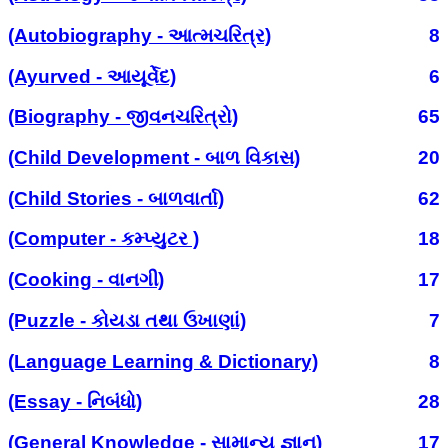
(Autobiography - આત્મચરિત્ર)
8
(Ayurved - આયૂર્વેદ)
6
(Biography - જીવનચરિત્રો)
65
(Child Development - બાળ વિકાસ)
20
(Child Stories - બાળવાર્તા)
62
(Computer - કમ્પ્યુટર )
18
(Cooking - વાનગી)
17
(Puzzle - કોયડા તથા ઉખાણાં)
7
(Language Learning & Dictionary)
8
(Essay - નિબંધો)
28
(General Knowledge - સામાન્ય જ્ઞાન)
17