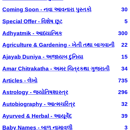
Coming Soon - નવા આવનારા પુસ્તકો
30
Special Offer - વિશેષ છૂટ
5
Adhyatmik - આધ્યાત્મિક
300
Agriculture & Gardening - ખેતી તથા બાગવાની
22
Ajayab Duniya - અજાયબ દુનિયા
15
Amar Chitrakatha - અમર ચિત્રકથા ગુજરાતી
34
Articles - લેખો
735
Astrology - જ્યોતિષશાસ્ત્ર
296
Autobiography - આત્મચરિત્ર
32
Ayurved & Herbal - આયૂર્વેદ
39
Baby Names - બાળ નામાવલી
3