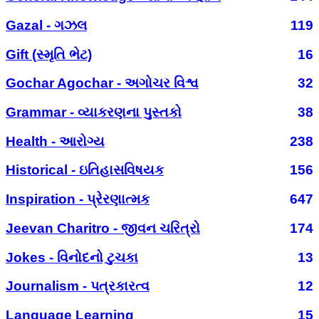
Gazal - ગઝલ
119
Gift (સ્મૃતિ ભેટ)
16
Gochar Agochar - અગોચર વિશ્વ
32
Grammar - વ્યાકરણના પુસ્તકો
38
Health - આરોગ્ય
238
Historical - ઇતિહાસવિષયક
156
Inspiration - પ્રેરણાત્મક
647
Jeevan Charitro - જીવન ચરિત્રો
174
Jokes - વિનોદનો ટુચકા
13
Journalism - પત્રકારત્વ
12
Language Learning
15