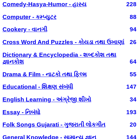
Comedy-Hasya-Humor - હાસ્ય
228
Computer - કમ્પ્યુટર
88
Cookery - વાનગી
94
Cross Word And Puzzles - કોયડા તથા ઉખાણાં
26
Dictionary & Encyclopedia - શબ્દકોશ તથા
જ્ઞાનકોશ
64
Drama & Film - નાટકો તથા ફિલ્મ
55
Educational - શિક્ષણ સંબંધી
147
English Learning - અંગ્રેજી શીખો
34
Essay - નિબંધો
193
Folk Songs Gujarati - ગુજરાતી લોકગીત
20
General Knowledge - સામાન્ય જ્ઞાન
144