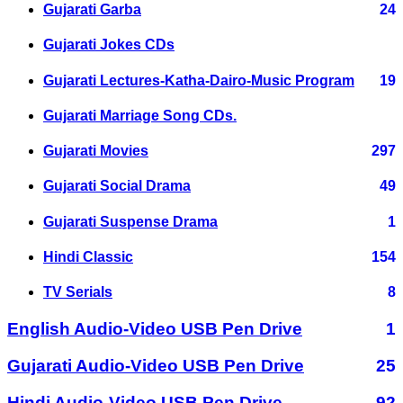
Gujarati Garba
24
Gujarati Jokes CDs
Gujarati Lectures-Katha-Dairo-Music Program
19
Gujarati Marriage Song CDs.
Gujarati Movies
297
Gujarati Social Drama
49
Gujarati Suspense Drama
1
Hindi Classic
154
TV Serials
8
English Audio-Video USB Pen Drive
1
Gujarati Audio-Video USB Pen Drive
25
Hindi Audio-Video USB Pen Drive
92