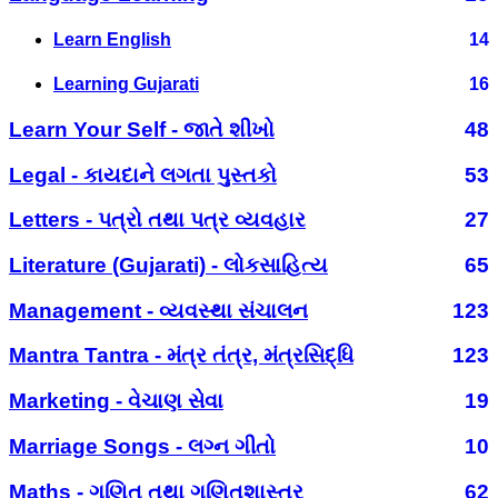
Learn English
14
Learning Gujarati
16
Learn Your Self - જાતે શીખો
48
Legal - કાયદાને લગતા પુસ્તકો
53
Letters - પત્રો તથા પત્ર વ્યવહાર
27
Literature (Gujarati) - લોકસાહિત્ય
65
Management - વ્યવસ્થા સંચાલન
123
Mantra Tantra - મંત્ર તંત્ર, મંત્રસિદ્ધિ
123
Marketing - વેચાણ સેવા
19
Marriage Songs - લગ્ન ગીતો
10
Maths - ગણિત તથા ગણિતશાસ્ત્ર
62