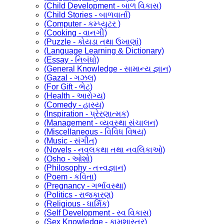
(Child Development - બાળ વિકાસ)
(Child Stories - બાળવાર્તા)
(Computer - કમ્પ્યુટર )
(Cooking - વાનગી)
(Puzzle - કોયડા તથા ઉખાણાં)
(Language Learning & Dictionary)
(Essay - નિબંધો)
(General Knowledge - સામાન્ય જ્ઞાન)
(Gazal - ગઝલ)
(For Gift - ભેટ)
(Health - આરોગ્ય)
(Comedy - હાસ્ય)
(Inspiration - પ્રેરણાત્મક)
(Management - વ્યવસ્થા સંચાલન)
(Miscellaneous - વિવિધ વિષય)
(Music - સંગીત)
(Novels - નવલકથા તથા નવલિકાઓ)
(Osho - ઓશો)
(Philosophy - તત્ત્વજ્ઞાન)
(Poem - કવિતા)
(Pregnancy - ગર્ભાવસ્થા)
(Politics - રાજકારણ)
(Religious - ધાર્મિક)
(Self Development - સ્વ વિકાસ)
(Sex Knowledge - કામશાસ્ત્ર)