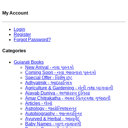
My Account
Login
Register
Forgot Password?
Categories
Gujarati Books
New Arrival - નવા પુસ્તકો
Coming Soon - નવા આવનારા પુસ્તકો
Special Offer - વિશેષ છૂટ
Adhyatmik - આધ્યાત્મિક
Agriculture & Gardening - ખેતી તથા બાગવાની
Ajayab Duniya - અજાયબ દુનિયા
Amar Chitrakatha - અમર ચિત્રકથા ગુજરાતી
Articles - લેખો
Astrology - જ્યોતિષશાસ્ત્ર
Autobiography - આત્મચરિત્ર
Ayurved & Herbal - આયૂર્વેદ
Baby Names - બાળ નામાવલી