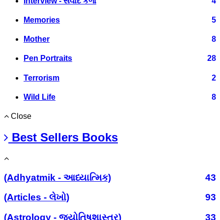
Interview - સંવાદ કળા
4
Memories
5
Mother
8
Pen Portraits
28
Terrorism
2
Wild Life
8
Close
Best Sellers Books
(Adhyatmik - આધ્યાત્મિક)
43
(Articles - લેખો)
93
(Astrology - જ્યોતિષશાસ્ત્ર)
33