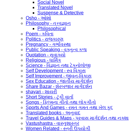
Social Novel
Translated Novel
Suspense & Detective
Osho - ઓશો
Philosophy - તત્ત્વજ્ઞાન
Philosophical
Poem - કવિતા
Politics - રાજકારણ
Pregnancy - ગર્ભાવસ્થા
Public Speaking - વક્તુત્વ કળા
Quotation - સુવાક્યો
Religious - ધાર્મિક
Science - વિજ્ઞાન તથા ટેકનોલોજી
Self Development - સ્વ વિકાસ
Self Improvement - જીવન-વિકાસ
Sex Education - જાતીય માર્ગદર્શન
Share Bazar - શેરબજાર માર્ગદર્શન
shayari - શાયરી
Short Stories - ટૂંકી વાર્તા
Songs - ફિલ્મના ગીતો તથા લોકગીતો
Sports And Games - રમત ગમત તથા ખેલ કૂદ
Translated books - અનુવાદ
Travel Guides & Maps - પ્રવાસ માર્ગદર્શન તથા નક્શા
Vastushastra - વાસ્તુશાસ્ત્ર
Women Related - સ્ત્રી ઉપયોગી