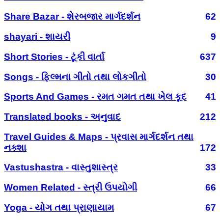
Share Bazar - શેરબજાર માર્ગદર્શન
62
shayari - શાયરી
9
Short Stories - ટૂંકી વાર્તા
637
Songs - ફિલ્મના ગીતો તથા લોકગીતો
30
Sports And Games - રમત ગમત તથા ખેલ કૂદ
41
Translated books - અનુવાદ
212
Travel Guides & Maps - પ્રવાસ માર્ગદર્શન તથા
નક્શા
172
Vastushastra - વાસ્તુશાસ્ત્ર
33
Women Related - સ્ત્રી ઉપયોગી
66
Yoga - યોગ તથા પ્રાણાયામ
67