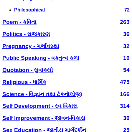
Philosophical
72
Poem - કવિતા
263
Politics - રાજકારણ
36
Pregnancy - ગર્ભાવસ્થા
32
Public Speaking - વક્તુત્વ કળા
10
Quotation - સુવાક્યો
54
Religious - ધાર્મિક
475
Science - વિજ્ઞાન તથા ટેકનોલોજી
166
Self Development - સ્વ વિકાસ
314
Self Improvement - જીવન-વિકાસ
30
Sex Education - જાતીય માર્ગદર્શન
25