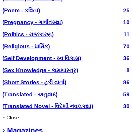
(Poem - કવિતા)
25
(Pregnancy - ગર્ભાવસ્થા)
10
(Politics - રાજકારણ)
11
(Religious - ધાર્મિક)
70
(Self Development - સ્વ વિકાસ)
36
(Sex Knowledge - કામશાસ્ત્ર)
8
(Short Stories - ટૂંકી વાર્તા)
86
(Translated - અનુવાદ)
59
(Translated Novel - વિદેશી નવલકથા)
30
Close
Magazines