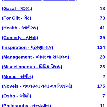
(Gazal - ગઝલ)
13
(For Gift - ભેટ)
73
(Health - આરોગ્ય)
41
(Comedy - હાસ્ય)
35
(Inspiration - પ્રેરણાત્મક)
134
(Management - વ્યવસ્થા સંચાલન)
20
(Miscellaneous - વિવિધ વિષય)
23
(Music - સંગીત)
2
(Novels - નવલકથા તથા નવલિકાઓ)
175
(Osho - ઓશો)
7
(Philosophy - તત્ત્વજ્ઞાન)
11