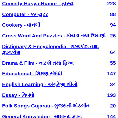
Comedy-Hasya-Humor - હાસ્ય
228
Computer - કમ્પ્યુટર
88
Cookery - વાનગી
94
Cross Word And Puzzles - કોયડા તથા ઉખાણાં
26
Dictionary & Encyclopedia - શબ્દકોશ તથા
જ્ઞાનકોશ
64
Drama & Film - નાટકો તથા ફિલ્મ
55
Educational - શિક્ષણ સંબંધી
147
English Learning - અંગ્રેજી શીખો
34
Essay - નિબંધો
193
Folk Songs Gujarati - ગુજરાતી લોકગીત
20
General Knowledge - સામાન્ય જ્ઞાન
144