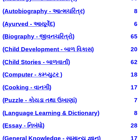
(Autobiography - આત્મચરિત્ર)
8
(Ayurved - આયૂર્વેદ)
6
(Biography - જીવનચરિત્રો)
65
(Child Development - બાળ વિકાસ)
20
(Child Stories - બાળવાર્તા)
62
(Computer - કમ્પ્યુટર )
18
(Cooking - વાનગી)
17
(Puzzle - કોયડા તથા ઉખાણાં)
7
(Language Learning & Dictionary)
8
(Essay - નિબંધો)
28
(General Knowledge - સામાન્ય જ્ઞાન)
17