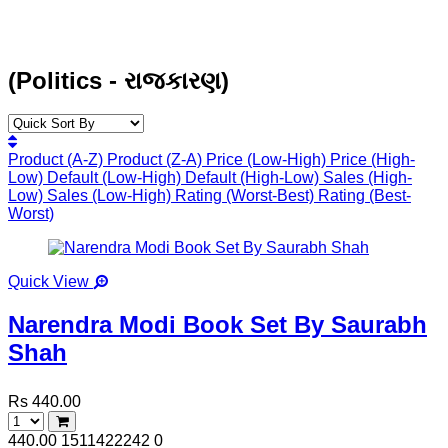
(Politics - રાજકારણ)
Product (A-Z)
Product (Z-A)
Price (Low-High)
Price (High-
Low)
Default (Low-High)
Default (High-Low)
Sales (High-
Low)
Sales (Low-High)
Rating (Worst-Best)
Rating (Best-
Worst)
Quick View
Narendra Modi Book Set By Saurabh
Shah
Rs 440.00
440.00
1511422242
0