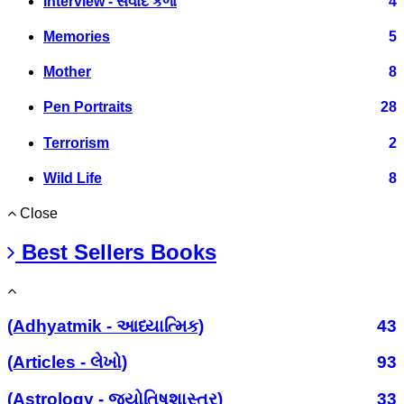
Interview - સંવાદ કળા
4
Memories
5
Mother
8
Pen Portraits
28
Terrorism
2
Wild Life
8
Close
Best Sellers Books
(Adhyatmik - આધ્યાત્મિક)
43
(Articles - લેખો)
93
(Astrology - જ્યોતિષશાસ્ત્ર)
33