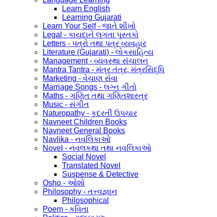
Learn English
Learning Gujarati
Learn Your Self - જાતે શીખો
Legal - કાયદાને લગતા પુસ્તકો
Letters - પત્રો તથા પત્ર વ્યવહાર
Literature (Gujarati) - લોકસાહિત્ય
Management - વ્યવસ્થા સંચાલન
Mantra Tantra - મંત્ર તંત્ર, મંત્રસિદ્ધિ
Marketing - વેચાણ સેવા
Marriage Songs - લગ્ન ગીતો
Maths - ગણિત તથા ગણિતશાસ્ત્ર
Music - સંગીત
Naturopathy - કુદરતી ઉપચાર
Navneet Children Books
Navneet General Books
Navlika - નવલિકાઓ
Novel - નવલકથા તથા નવલિકાઓ
Social Novel
Translated Novel
Suspense & Detective
Osho - ઓશો
Philosophy - તત્ત્વજ્ઞાન
Philosophical
Poem - કવિતા