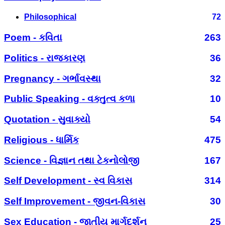
Philosophical
72
Poem - કવિતા
263
Politics - રાજકારણ
36
Pregnancy - ગર્ભાવસ્થા
32
Public Speaking - વક્તુત્વ કળા
10
Quotation - સુવાક્યો
54
Religious - ધાર્મિક
475
Science - વિજ્ઞાન તથા ટેકનોલોજી
167
Self Development - સ્વ વિકાસ
314
Self Improvement - જીવન-વિકાસ
30
Sex Education - જાતીય માર્ગદર્શન
25