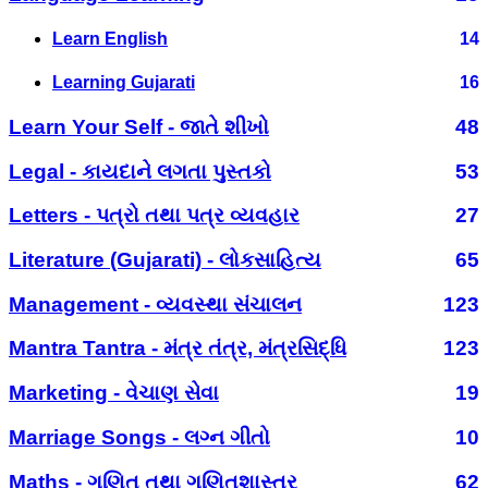
Learn English
14
Learning Gujarati
16
Learn Your Self - જાતે શીખો
48
Legal - કાયદાને લગતા પુસ્તકો
53
Letters - પત્રો તથા પત્ર વ્યવહાર
27
Literature (Gujarati) - લોકસાહિત્ય
65
Management - વ્યવસ્થા સંચાલન
123
Mantra Tantra - મંત્ર તંત્ર, મંત્રસિદ્ધિ
123
Marketing - વેચાણ સેવા
19
Marriage Songs - લગ્ન ગીતો
10
Maths - ગણિત તથા ગણિતશાસ્ત્ર
62