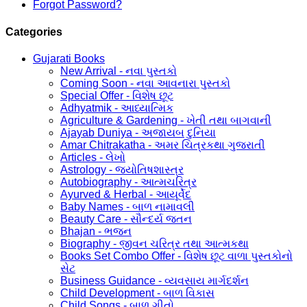
Forgot Password?
Categories
Gujarati Books
New Arrival - નવા પુસ્તકો
Coming Soon - નવા આવનારા પુસ્તકો
Special Offer - વિશેષ છૂટ
Adhyatmik - આધ્યાત્મિક
Agriculture & Gardening - ખેતી તથા બાગવાની
Ajayab Duniya - અજાયબ દુનિયા
Amar Chitrakatha - અમર ચિત્રકથા ગુજરાતી
Articles - લેખો
Astrology - જ્યોતિષશાસ્ત્ર
Autobiography - આત્મચરિત્ર
Ayurved & Herbal - આયૂર્વેદ
Baby Names - બાળ નામાવલી
Beauty Care - સૌન્દર્ય જતન
Bhajan - ભજન
Biography - જીવન ચરિત્ર તથા આત્મકથા
Books Set Combo Offer - વિશેષ છૂટ વાળા પુસ્તકોનો
સેટ
Business Guidance - વ્યવસાય માર્ગદર્શન
Child Development - બાળ વિકાસ
Child Songs - બાળ ગીતો