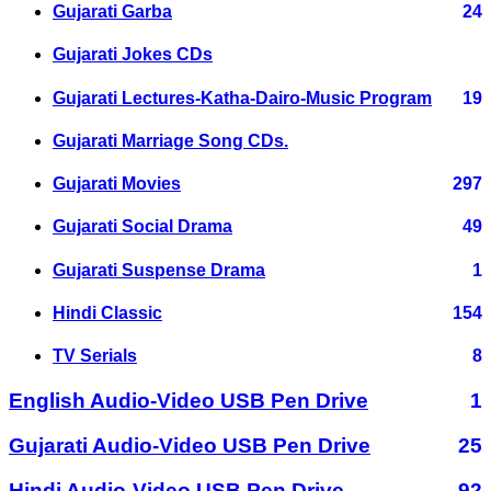
Gujarati Garba
24
Gujarati Jokes CDs
Gujarati Lectures-Katha-Dairo-Music Program
19
Gujarati Marriage Song CDs.
Gujarati Movies
297
Gujarati Social Drama
49
Gujarati Suspense Drama
1
Hindi Classic
154
TV Serials
8
English Audio-Video USB Pen Drive
1
Gujarati Audio-Video USB Pen Drive
25
Hindi Audio-Video USB Pen Drive
92