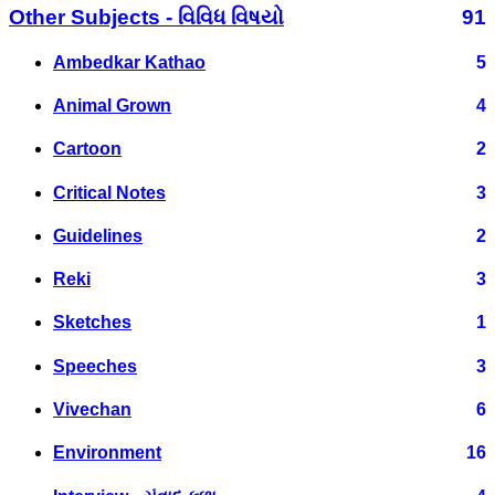
Other Subjects - વિવિધ વિષયો
91
Ambedkar Kathao
5
Animal Grown
4
Cartoon
2
Critical Notes
3
Guidelines
2
Reki
3
Sketches
1
Speeches
3
Vivechan
6
Environment
16