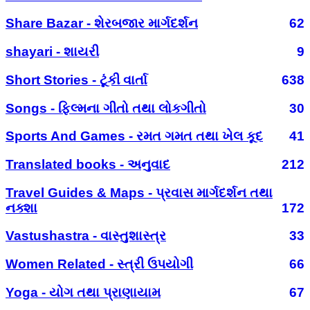
Share Bazar - શેરબજાર માર્ગદર્શન
62
shayari - શાયરી
9
Short Stories - ટૂંકી વાર્તા
638
Songs - ફિલ્મના ગીતો તથા લોકગીતો
30
Sports And Games - રમત ગમત તથા ખેલ કૂદ
41
Translated books - અનુવાદ
212
Travel Guides & Maps - પ્રવાસ માર્ગદર્શન તથા
નક્શા
172
Vastushastra - વાસ્તુશાસ્ત્ર
33
Women Related - સ્ત્રી ઉપયોગી
66
Yoga - યોગ તથા પ્રાણાયામ
67