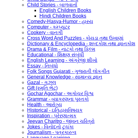
Child Stories - બાળવાર્તા
English Children Books
Hindi Children Books
Comedy-Hasya-Humor - હાસ્ય
Computer - કમ્પ્યુટર
Cookery - વાનગી
Cross Word And Puzzles - કોયડા તથા ઉખાણાં
Dictionary & Encyclopedia - શબ્દકોશ તથા જ્ઞાનકોશ
Drama & Film - નાટકો તથા ફિલ્મ
Educational - શિક્ષણ સંબંધી
English Learning - અંગ્રેજી શીખો
Essay - નિબંધો
Folk Songs Gujarati - ગુજરાતી લોકગીત
General Knowledge - સામાન્ય જ્ઞાન
Gazal - ગઝલ
Gift (સ્મૃતિ ભેટ)
Gochar Agochar - અગોચર વિશ્વ
Grammar - વ્યાકરણના પુસ્તકો
Health - આરોગ્ય
Historical - ઇતિહાસવિષયક
Inspiration - પ્રેરણાત્મક
Jeevan Charitro - જીવન ચરિત્રો
Jokes - વિનોદનો ટુચકા
Journalism - પત્રકારત્વ
Language Learning