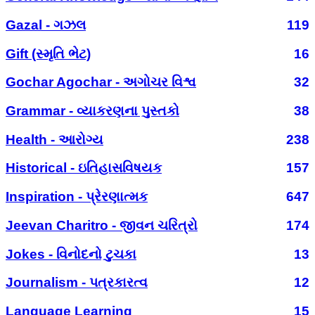
Gazal - ગઝલ
119
Gift (સ્મૃતિ ભેટ)
16
Gochar Agochar - અગોચર વિશ્વ
32
Grammar - વ્યાકરણના પુસ્તકો
38
Health - આરોગ્ય
238
Historical - ઇતિહાસવિષયક
157
Inspiration - પ્રેરણાત્મક
647
Jeevan Charitro - જીવન ચરિત્રો
174
Jokes - વિનોદનો ટુચકા
13
Journalism - પત્રકારત્વ
12
Language Learning
15