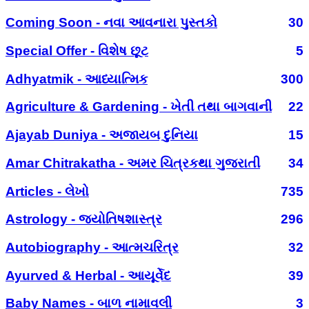
Coming Soon - નવા આવનારા પુસ્તકો
30
Special Offer - વિશેષ છૂટ
5
Adhyatmik - આધ્યાત્મિક
300
Agriculture & Gardening - ખેતી તથા બાગવાની
22
Ajayab Duniya - અજાયબ દુનિયા
15
Amar Chitrakatha - અમર ચિત્રકથા ગુજરાતી
34
Articles - લેખો
735
Astrology - જ્યોતિષશાસ્ત્ર
296
Autobiography - આત્મચરિત્ર
32
Ayurved & Herbal - આયૂર્વેદ
39
Baby Names - બાળ નામાવલી
3