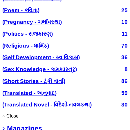
(Poem - કવિતા)
25
(Pregnancy - ગર્ભાવસ્થા)
10
(Politics - રાજકારણ)
11
(Religious - ધાર્મિક)
70
(Self Development - સ્વ વિકાસ)
36
(Sex Knowledge - કામશાસ્ત્ર)
8
(Short Stories - ટૂંકી વાર્તા)
86
(Translated - અનુવાદ)
59
(Translated Novel - વિદેશી નવલકથા)
30
Close
Magazines