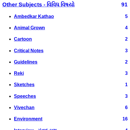
Other Subjects - વિવિધ વિષયો
91
Ambedkar Kathao
5
Animal Grown
4
Cartoon
2
Critical Notes
3
Guidelines
2
Reki
3
Sketches
1
Speeches
3
Vivechan
6
Environment
16