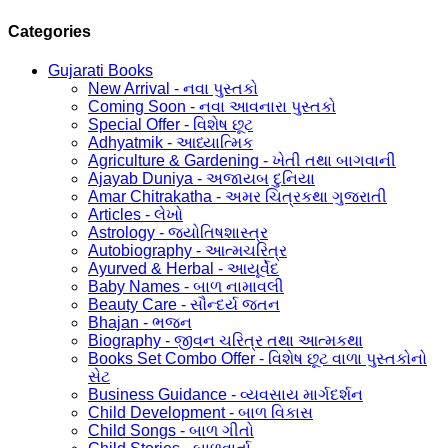
Categories
Gujarati Books
New Arrival - નવા પુસ્તકો
Coming Soon - નવા આવનારા પુસ્તકો
Special Offer - વિશેષ છૂટ
Adhyatmik - આધ્યાત્મિક
Agriculture & Gardening - ખેતી તથા બાગવાની
Ajayab Duniya - અજાયબ દુનિયા
Amar Chitrakatha - અમર ચિત્રકથા ગુજરાતી
Articles - લેખો
Astrology - જ્યોતિષશાસ્ત્ર
Autobiography - આત્મચરિત્ર
Ayurved & Herbal - આયૂર્વેદ
Baby Names - બાળ નામાવલી
Beauty Care - સૌન્દર્ય જતન
Bhajan - ભજન
Biography - જીવન ચરિત્ર તથા આત્મકથા
Books Set Combo Offer - વિશેષ છૂટ વાળા પુસ્તકોનો
સેટ
Business Guidance - વ્યવસાય માર્ગદર્શન
Child Development - બાળ વિકાસ
Child Songs - બાળ ગીતો