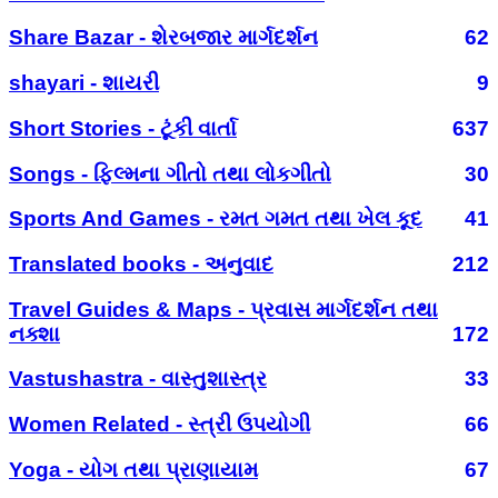
Share Bazar - શેરબજાર માર્ગદર્શન
62
shayari - શાયરી
9
Short Stories - ટૂંકી વાર્તા
637
Songs - ફિલ્મના ગીતો તથા લોકગીતો
30
Sports And Games - રમત ગમત તથા ખેલ કૂદ
41
Translated books - અનુવાદ
212
Travel Guides & Maps - પ્રવાસ માર્ગદર્શન તથા
નક્શા
172
Vastushastra - વાસ્તુશાસ્ત્ર
33
Women Related - સ્ત્રી ઉપયોગી
66
Yoga - યોગ તથા પ્રાણાયામ
67