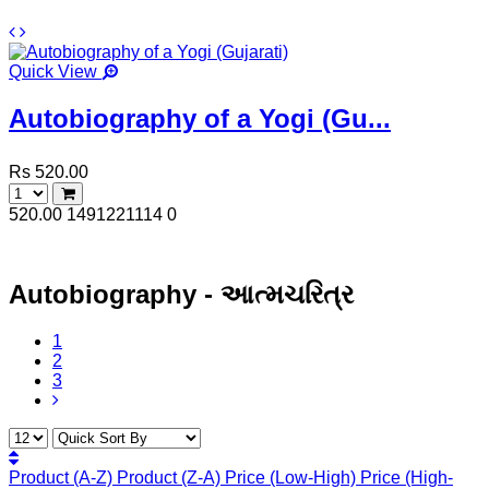
Quick View
Autobiography of a Yogi (Gu...
Rs 520.00
520.00
1491221114
0
Autobiography - આત્મચરિત્ર
1
2
3
Product (A-Z)
Product (Z-A)
Price (Low-High)
Price (High-