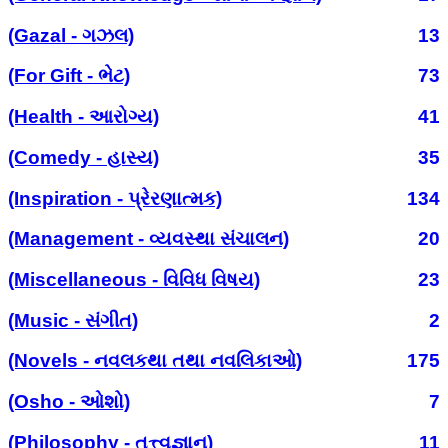
(Gazal - ગઝલ)
13
(For Gift - ભેટ)
73
(Health - આરોગ્ય)
41
(Comedy - હાસ્ય)
35
(Inspiration - પ્રેરણાત્મક)
134
(Management - વ્યવસ્થા સંચાલન)
20
(Miscellaneous - વિવિધ વિષય)
23
(Music - સંગીત)
2
(Novels - નવલકથા તથા નવલિકાઓ)
175
(Osho - ઓશો)
7
(Philosophy - તત્ત્વજ્ઞાન)
11