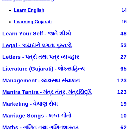
Learn English
14
Learning Gujarati
16
Learn Your Self - જાતે શીખો
48
Legal - કાયદાને લગતા પુસ્તકો
53
Letters - પત્રો તથા પત્ર વ્યવહાર
27
Literature (Gujarati) - લોકસાહિત્ય
65
Management - વ્યવસ્થા સંચાલન
123
Mantra Tantra - મંત્ર તંત્ર, મંત્રસિદ્ધિ
123
Marketing - વેચાણ સેવા
19
Marriage Songs - લગ્ન ગીતો
10
Maths - ગણિત તથા ગણિતશાસ્ત્ર
62