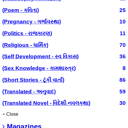
(Poem - કવિતા)
25
(Pregnancy - ગર્ભાવસ્થા)
10
(Politics - રાજકારણ)
11
(Religious - ધાર્મિક)
70
(Self Development - સ્વ વિકાસ)
36
(Sex Knowledge - કામશાસ્ત્ર)
8
(Short Stories - ટૂંકી વાર્તા)
86
(Translated - અનુવાદ)
59
(Translated Novel - વિદેશી નવલકથા)
30
Close
Magazines