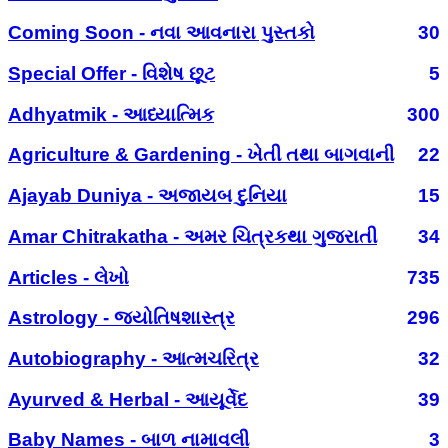
Coming Soon - નવા આવનારા પુસ્તકો
30
Special Offer - વિશેષ છૂટ
5
Adhyatmik - આધ્યાત્મિક
300
Agriculture & Gardening - ખેતી તથા બાગવાની
22
Ajayab Duniya - અજાયબ દુનિયા
15
Amar Chitrakatha - અમર ચિત્રકથા ગુજરાતી
34
Articles - લેખો
735
Astrology - જ્યોતિષશાસ્ત્ર
296
Autobiography - આત્મચરિત્ર
32
Ayurved & Herbal - આયૂર્વેદ
39
Baby Names - બાળ નામાવલી
3