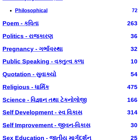
Philosophical
72
Poem - કવિતા
263
Politics - રાજકારણ
36
Pregnancy - ગર્ભાવસ્થા
32
Public Speaking - વક્તુત્વ કળા
10
Quotation - સુવાક્યો
54
Religious - ધાર્મિક
475
Science - વિજ્ઞાન તથા ટેકનોલોજી
166
Self Development - સ્વ વિકાસ
314
Self Improvement - જીવન-વિકાસ
30
Sex Education - જાતીય માર્ગદર્શન
25