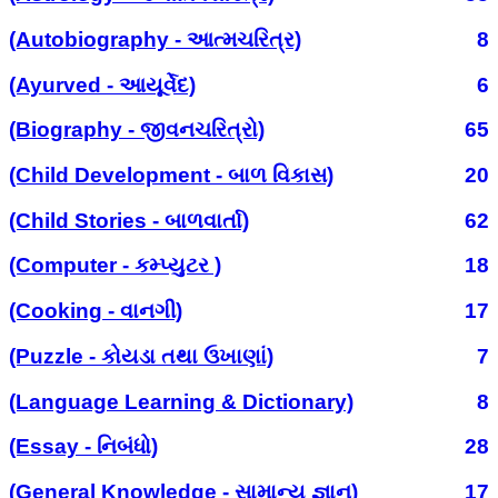
(Autobiography - આત્મચરિત્ર)
8
(Ayurved - આયૂર્વેદ)
6
(Biography - જીવનચરિત્રો)
65
(Child Development - બાળ વિકાસ)
20
(Child Stories - બાળવાર્તા)
62
(Computer - કમ્પ્યુટર )
18
(Cooking - વાનગી)
17
(Puzzle - કોયડા તથા ઉખાણાં)
7
(Language Learning & Dictionary)
8
(Essay - નિબંધો)
28
(General Knowledge - સામાન્ય જ્ઞાન)
17