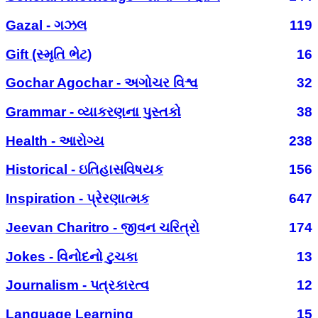
Gazal - ગઝલ
119
Gift (સ્મૃતિ ભેટ)
16
Gochar Agochar - અગોચર વિશ્વ
32
Grammar - વ્યાકરણના પુસ્તકો
38
Health - આરોગ્ય
238
Historical - ઇતિહાસવિષયક
156
Inspiration - પ્રેરણાત્મક
647
Jeevan Charitro - જીવન ચરિત્રો
174
Jokes - વિનોદનો ટુચકા
13
Journalism - પત્રકારત્વ
12
Language Learning
15