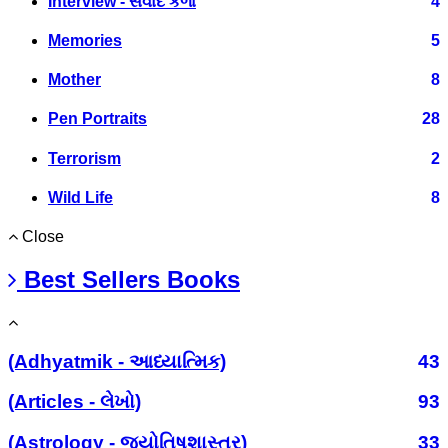
Interview - સંવાદ કળા
4
Memories
5
Mother
8
Pen Portraits
28
Terrorism
2
Wild Life
8
Close
Best Sellers Books
(Adhyatmik - આધ્યાત્મિક)
43
(Articles - લેખો)
93
(Astrology - જ્યોતિષશાસ્ત્ર)
33