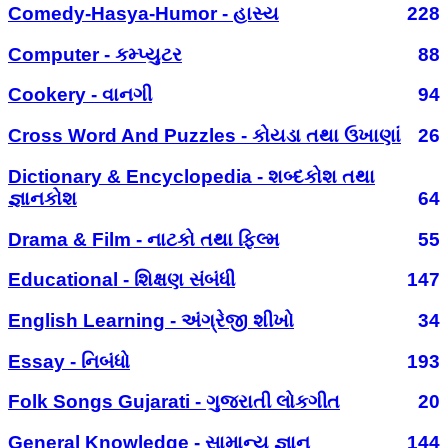
Comedy-Hasya-Humor - હાસ્ય
228
Computer - કમ્પ્યુટર
88
Cookery - વાનગી
94
Cross Word And Puzzles - કોયડા તથા ઉખાણાં
26
Dictionary & Encyclopedia - શબ્દકોશ તથા
જ્ઞાનકોશ
64
Drama & Film - નાટકો તથા ફિલ્મ
55
Educational - શિક્ષણ સંબંધી
147
English Learning - અંગ્રેજી શીખો
34
Essay - નિબંધો
193
Folk Songs Gujarati - ગુજરાતી લોકગીત
20
General Knowledge - સામાન્ય જ્ઞાન
144