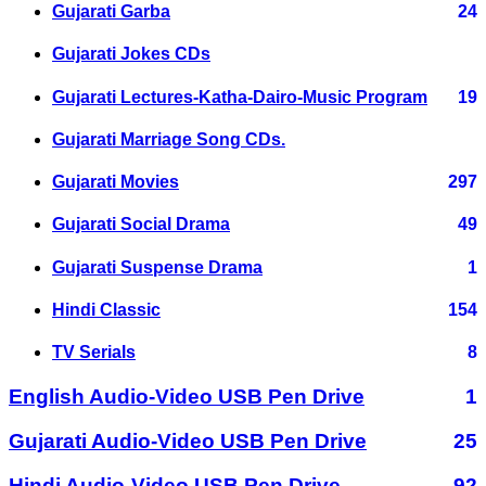
Gujarati Garba
24
Gujarati Jokes CDs
Gujarati Lectures-Katha-Dairo-Music Program
19
Gujarati Marriage Song CDs.
Gujarati Movies
297
Gujarati Social Drama
49
Gujarati Suspense Drama
1
Hindi Classic
154
TV Serials
8
English Audio-Video USB Pen Drive
1
Gujarati Audio-Video USB Pen Drive
25
Hindi Audio-Video USB Pen Drive
92