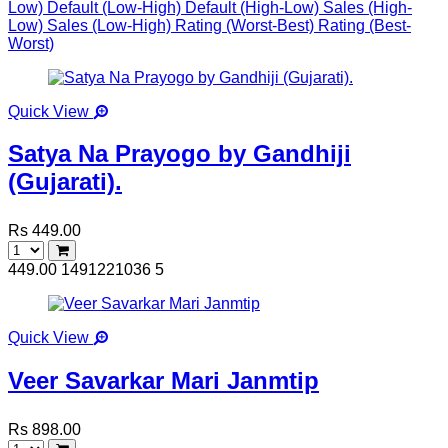
Low)
Default (Low-High)
Default (High-Low)
Sales (High-
Low)
Sales (Low-High)
Rating (Worst-Best)
Rating (Best-
Worst)
Quick View
Satya Na Prayogo by Gandhiji
(Gujarati).
Rs 449.00
449.00
1491221036
5
Quick View
Veer Savarkar Mari Janmtip
Rs 898.00