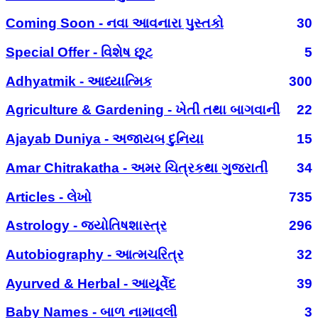
Coming Soon - નવા આવનારા પુસ્તકો
30
Special Offer - વિશેષ છૂટ
5
Adhyatmik - આધ્યાત્મિક
300
Agriculture & Gardening - ખેતી તથા બાગવાની
22
Ajayab Duniya - અજાયબ દુનિયા
15
Amar Chitrakatha - અમર ચિત્રકથા ગુજરાતી
34
Articles - લેખો
735
Astrology - જ્યોતિષશાસ્ત્ર
296
Autobiography - આત્મચરિત્ર
32
Ayurved & Herbal - આયૂર્વેદ
39
Baby Names - બાળ નામાવલી
3