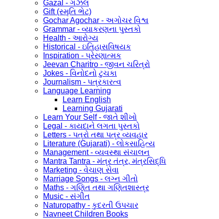
Gazal - ગઝલ
Gift (સ્મૃતિ ભેટ)
Gochar Agochar - અગોચર વિશ્વ
Grammar - વ્યાકરણના પુસ્તકો
Health - આરોગ્ય
Historical - ઇતિહાસવિષયક
Inspiration - પ્રેરણાત્મક
Jeevan Charitro - જીવન ચરિત્રો
Jokes - વિનોદનો ટુચકા
Journalism - પત્રકારત્વ
Language Learning
Learn English
Learning Gujarati
Learn Your Self - જાતે શીખો
Legal - કાયદાને લગતા પુસ્તકો
Letters - પત્રો તથા પત્ર વ્યવહાર
Literature (Gujarati) - લોકસાહિત્ય
Management - વ્યવસ્થા સંચાલન
Mantra Tantra - મંત્ર તંત્ર, મંત્રસિદ્ધિ
Marketing - વેચાણ સેવા
Marriage Songs - લગ્ન ગીતો
Maths - ગણિત તથા ગણિતશાસ્ત્ર
Music - સંગીત
Naturopathy - કુદરતી ઉપચાર
Navneet Children Books