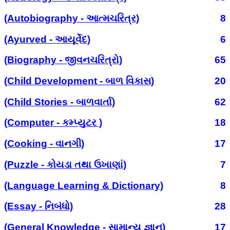
(Autobiography - આત્મચરિત્ર)
8
(Ayurved - આયૂર્વેદ)
6
(Biography - જીવનચરિત્રો)
65
(Child Development - બાળ વિકાસ)
20
(Child Stories - બાળવાર્તા)
62
(Computer - કમ્પ્યુટર )
18
(Cooking - વાનગી)
17
(Puzzle - કોયડા તથા ઉખાણાં)
7
(Language Learning & Dictionary)
8
(Essay - નિબંધો)
28
(General Knowledge - સામાન્ય જ્ઞાન)
17