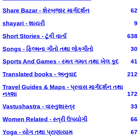
Share Bazar - શેરબજાર માર્ગદર્શન
62
shayari - શાયરી
9
Short Stories - ટૂંકી વાર્તા
638
Songs - ફિલ્મના ગીતો તથા લોકગીતો
30
Sports And Games - રમત ગમત તથા ખેલ કૂદ
41
Translated books - અનુવાદ
212
Travel Guides & Maps - પ્રવાસ માર્ગદર્શન તથા
નક્શા
172
Vastushastra - વાસ્તુશાસ્ત્ર
33
Women Related - સ્ત્રી ઉપયોગી
66
Yoga - યોગ તથા પ્રાણાયામ
67