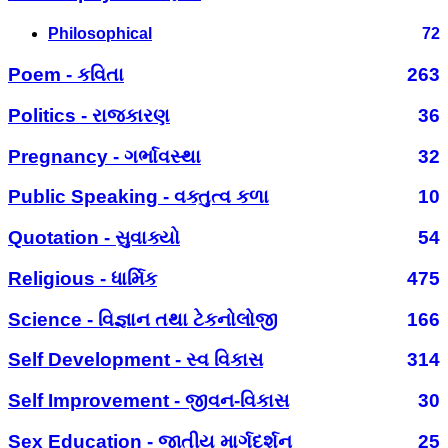
Philosophical
72
Poem - કવિતા
263
Politics - રાજકારણ
36
Pregnancy - ગર્ભાવસ્થા
32
Public Speaking - વક્તુત્વ કળા
10
Quotation - સુવાક્યો
54
Religious - ધાર્મિક
475
Science - વિજ્ઞાન તથા ટેકનોલોજી
166
Self Development - સ્વ વિકાસ
314
Self Improvement - જીવન-વિકાસ
30
Sex Education - જાતીય માર્ગદર્શન
25