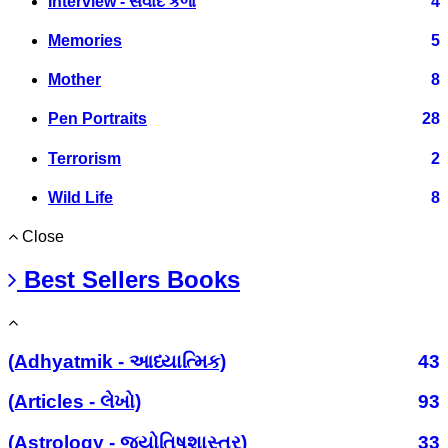
Interview - સંવાદ કળા
4
Memories
5
Mother
8
Pen Portraits
28
Terrorism
2
Wild Life
8
Close
Best Sellers Books
(Adhyatmik - આધ્યાત્મિક)
43
(Articles - લેખો)
93
(Astrology - જ્યોતિષશાસ્ત્ર)
33