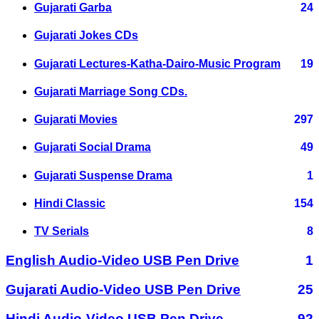
Gujarati Garba
24
Gujarati Jokes CDs
Gujarati Lectures-Katha-Dairo-Music Program
19
Gujarati Marriage Song CDs.
Gujarati Movies
297
Gujarati Social Drama
49
Gujarati Suspense Drama
1
Hindi Classic
154
TV Serials
8
English Audio-Video USB Pen Drive
1
Gujarati Audio-Video USB Pen Drive
25
Hindi Audio-Video USB Pen Drive
92