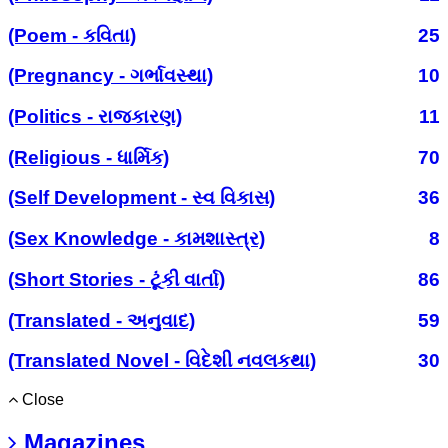
(Poem - કવિતા)
25
(Pregnancy - ગર્ભાવસ્થા)
10
(Politics - રાજકારણ)
11
(Religious - ધાર્મિક)
70
(Self Development - સ્વ વિકાસ)
36
(Sex Knowledge - કામશાસ્ત્ર)
8
(Short Stories - ટૂંકી વાર્તા)
86
(Translated - અનુવાદ)
59
(Translated Novel - વિદેશી નવલકથા)
30
Close
Magazines