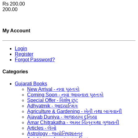
Rs 200.00
200.00
My Account
Login
Register
Forgot Password?
Categories
Gujarati Books
New Arrival - નવા પુસ્તકો
Coming Soon - નવા આવનારા પુસ્તકો
Special Offer - વિશેષ છૂટ
Adhyatmik - આધ્યાત્મિક
Agriculture & Gardening - ખેતી તથા બાગવાની
Ajayab Duniya - અજાયબ દુનિયા
Amar Chitrakatha - અમર ચિત્રકથા ગુજરાતી
Articles - લેખો
Astrology - જ્યોતિષશાસ્ત્ર