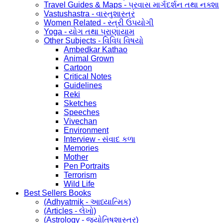
Travel Guides & Maps - પ્રવાસ માર્ગદર્શન તથા નક્શા
Vastushastra - વાસ્તુશાસ્ત્ર
Women Related - સ્ત્રી ઉપયોગી
Yoga - યોગ તથા પ્રાણાયામ
Other Subjects - વિવિધ વિષયો
Ambedkar Kathao
Animal Grown
Cartoon
Critical Notes
Guidelines
Reki
Sketches
Speeches
Vivechan
Environment
Interview - સંવાદ કળા
Memories
Mother
Pen Portraits
Terrorism
Wild Life
Best Sellers Books
(Adhyatmik - આધ્યાત્મિક)
(Articles - લેખો)
(Astrology - જ્યોતિષશાસ્ત્ર)