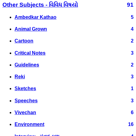
Other Subjects - વિવિધ વિષયો
91
Ambedkar Kathao
5
Animal Grown
4
Cartoon
2
Critical Notes
3
Guidelines
2
Reki
3
Sketches
1
Speeches
3
Vivechan
6
Environment
16