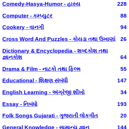
Comedy-Hasya-Humor - હાસ્ય
228
Computer - કમ્પ્યુટર
88
Cookery - વાનગી
94
Cross Word And Puzzles - કોયડા તથા ઉખાણાં
26
Dictionary & Encyclopedia - શબ્દકોશ તથા
જ્ઞાનકોશ
64
Drama & Film - નાટકો તથા ફિલ્મ
55
Educational - શિક્ષણ સંબંધી
147
English Learning - અંગ્રેજી શીખો
34
Essay - નિબંધો
193
Folk Songs Gujarati - ગુજરાતી લોકગીત
20
General Knowledge - સામાન્ય જ્ઞાન
144