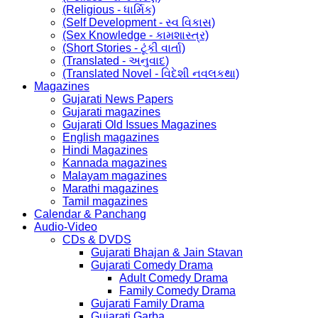
(Religious - ધાર્મિક)
(Self Development - સ્વ વિકાસ)
(Sex Knowledge - કામશાસ્ત્ર)
(Short Stories - ટૂંકી વાર્તા)
(Translated - અનુવાદ)
(Translated Novel - વિદેશી નવલકથા)
Magazines
Gujarati News Papers
Gujarati magazines
Gujarati Old Issues Magazines
English magazines
Hindi Magazines
Kannada magazines
Malayam magazines
Marathi magazines
Tamil magazines
Calendar & Panchang
Audio-Video
CDs & DVDS
Gujarati Bhajan & Jain Stavan
Gujarati Comedy Drama
Adult Comedy Drama
Family Comedy Drama
Gujarati Family Drama
Gujarati Garba