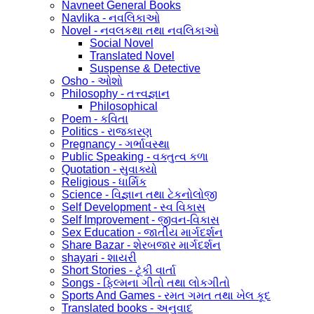
Navneet General Books
Navlika - નવલિકાઓ
Novel - નવલકથા તથા નવલિકાઓ
Social Novel
Translated Novel
Suspense & Detective
Osho - ઓશો
Philosophy - તત્ત્વજ્ઞાન
Philosophical
Poem - કવિતા
Politics - રાજકારણ
Pregnancy - ગર્ભાવસ્થા
Public Speaking - વક્તુત્વ કળા
Quotation - સુવાક્યો
Religious - ધાર્મિક
Science - વિજ્ઞાન તથા ટેકનોલોજી
Self Development - સ્વ વિકાસ
Self Improvement - જીવન-વિકાસ
Sex Education - જાતીય માર્ગદર્શન
Share Bazar - શેરબજાર માર્ગદર્શન
shayari - શાયરી
Short Stories - ટૂંકી વાર્તા
Songs - ફિલ્મના ગીતો તથા લોકગીતો
Sports And Games - રમત ગમત તથા ખેલ કૂદ
Translated books - અનુવાદ