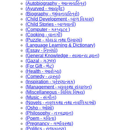
(Autobiography - આત્મચરિત્ર)
(Ayurved - આયૂર્વેદ)
(Biography - જીવનચરિત્રો)
(Child Development - બાળ વિકાસ)
(Child Stories - બાળવાર્તા)
(Computer - કમ્પ્યુટર )
(Cooking - વાનગી)
(Puzzle - કોયડા તથા ઉખાણાં)
(Language Learning & Dictionary)
(Essay - નિબંધો)
(General Knowledge - સામાન્ય જ્ઞાન)
(Gazal - ગઝલ)
(For Gift - ભેટ)
(Health - આરોગ્ય)
(Comedy - હાસ્ય)
(Inspiration - પ્રેરણાત્મક)
(Management - વ્યવસ્થા સંચાલન)
(Miscellaneous - વિવિધ વિષય)
(Music - સંગીત)
(Novels - નવલકથા તથા નવલિકાઓ)
(Osho - ઓશો)
(Philosophy - તત્ત્વજ્ઞાન)
(Poem - કવિતા)
(Pregnancy - ગર્ભાવસ્થા)
(Politics - રાજકારણ)