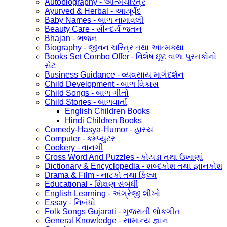
Autobiography - આત્મચરિત્ર
Ayurved & Herbal - આયૂર્વેદ
Baby Names - બાળ નામાવલી
Beauty Care - સૌન્દર્ય જતન
Bhajan - ભજન
Biography - જીવન ચરિત્ર તથા આત્મકથા
Books Set Combo Offer - વિશેષ છૂટ વાળા પુસ્તકોનો
સેટ
Business Guidance - વ્યવસાય માર્ગદર્શન
Child Development - બાળ વિકાસ
Child Songs - બાળ ગીતો
Child Stories - બાળવાર્તા
English Children Books
Hindi Children Books
Comedy-Hasya-Humor - હાસ્ય
Computer - કમ્પ્યુટર
Cookery - વાનગી
Cross Word And Puzzles - કોયડા તથા ઉખાણાં
Dictionary & Encyclopedia - શબ્દકોશ તથા જ્ઞાનકોશ
Drama & Film - નાટકો તથા ફિલ્મ
Educational - શિક્ષણ સંબંધી
English Learning - અંગ્રેજી શીખો
Essay - નિબંધો
Folk Songs Gujarati - ગુજરાતી લોકગીત
General Knowledge - સામાન્ય જ્ઞાન