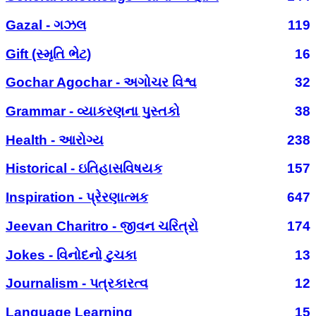
Gazal - ગઝલ
119
Gift (સ્મૃતિ ભેટ)
16
Gochar Agochar - અગોચર વિશ્વ
32
Grammar - વ્યાકરણના પુસ્તકો
38
Health - આરોગ્ય
238
Historical - ઇતિહાસવિષયક
157
Inspiration - પ્રેરણાત્મક
647
Jeevan Charitro - જીવન ચરિત્રો
174
Jokes - વિનોદનો ટુચકા
13
Journalism - પત્રકારત્વ
12
Language Learning
15