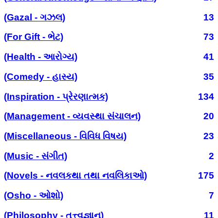
(Gazal - ગઝલ)
13
(For Gift - ભેટ)
73
(Health - આરોગ્ય)
41
(Comedy - હાસ્ય)
35
(Inspiration - પ્રેરણાત્મક)
134
(Management - વ્યવસ્થા સંચાલન)
20
(Miscellaneous - વિવિધ વિષય)
23
(Music - સંગીત)
2
(Novels - નવલકથા તથા નવલિકાઓ)
175
(Osho - ઓશો)
7
(Philosophy - તત્ત્વજ્ઞાન)
11