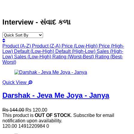
Interview - સંવાદ કળા
Product (A-Z)
Product (Z-A)
Price (Low-High)
Price (High-
Low)
Default (Low-High)
Default (High-Low)
Sales (High-
Low)
Sales (Low-High)
Rating (Worst-Best)
Rating (Best-
Worst)
Quick View
Darshak - Jeva Me Joya - Janya
Rs 144.00
Rs 120.00
This product is
OUT OF STOCK
. Subscribe for email
notification upon availability.
120.00
1491220984
0