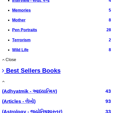
Interview - સંવાદ કળા
4
Memories
5
Mother
8
Pen Portraits
28
Terrorism
2
Wild Life
8
Close
Best Sellers Books
(Adhyatmik - આધ્યાત્મિક)
43
(Articles - લેખો)
93
(Astrology - જ્યોતિષશાસ્ત્ર)
33