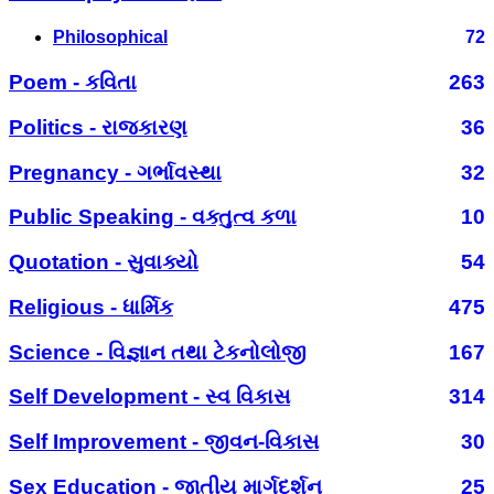
Philosophical
72
Poem - કવિતા
263
Politics - રાજકારણ
36
Pregnancy - ગર્ભાવસ્થા
32
Public Speaking - વક્તુત્વ કળા
10
Quotation - સુવાક્યો
54
Religious - ધાર્મિક
475
Science - વિજ્ઞાન તથા ટેકનોલોજી
167
Self Development - સ્વ વિકાસ
314
Self Improvement - જીવન-વિકાસ
30
Sex Education - જાતીય માર્ગદર્શન
25