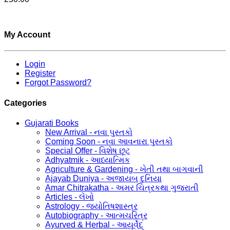
My Account
Login
Register
Forgot Password?
Categories
Gujarati Books
New Arrival - નવા પુસ્તકો
Coming Soon - નવા આવનારા પુસ્તકો
Special Offer - વિશેષ છૂટ
Adhyatmik - આધ્યાત્મિક
Agriculture & Gardening - ખેતી તથા બાગવાની
Ajayab Duniya - અજાયબ દુનિયા
Amar Chitrakatha - અમર ચિત્રકથા ગુજરાતી
Articles - લેખો
Astrology - જ્યોતિષશાસ્ત્ર
Autobiography - આત્મચરિત્ર
Ayurved & Herbal - આયૂર્વેદ