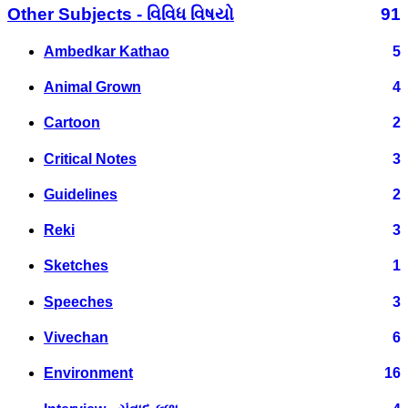
Other Subjects - વિવિધ વિષયો
91
Ambedkar Kathao
5
Animal Grown
4
Cartoon
2
Critical Notes
3
Guidelines
2
Reki
3
Sketches
1
Speeches
3
Vivechan
6
Environment
16