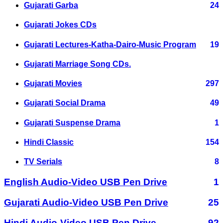
Gujarati Garba
24
Gujarati Jokes CDs
Gujarati Lectures-Katha-Dairo-Music Program
19
Gujarati Marriage Song CDs.
Gujarati Movies
297
Gujarati Social Drama
49
Gujarati Suspense Drama
1
Hindi Classic
154
TV Serials
8
English Audio-Video USB Pen Drive
1
Gujarati Audio-Video USB Pen Drive
25
Hindi Audio-Video USB Pen Drive
92