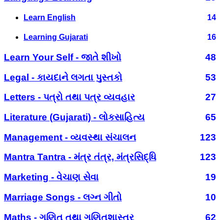
Learn English
14
Learning Gujarati
16
Learn Your Self - જાતે શીખો
48
Legal - કાયદાને લગતા પુસ્તકો
53
Letters - પત્રો તથા પત્ર વ્યવહાર
27
Literature (Gujarati) - લોકસાહિત્ય
65
Management - વ્યવસ્થા સંચાલન
123
Mantra Tantra - મંત્ર તંત્ર, મંત્રસિદ્ધિ
123
Marketing - વેચાણ સેવા
19
Marriage Songs - લગ્ન ગીતો
10
Maths - ગણિત તથા ગણિતશાસ્ત્ર
62