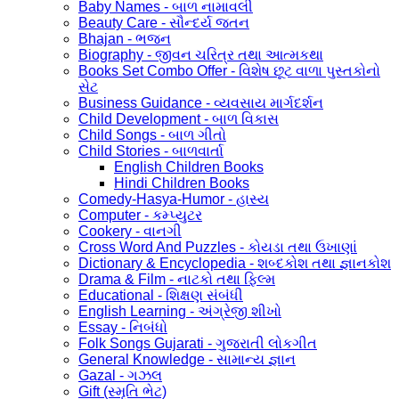
Baby Names - બાળ નામાવલી
Beauty Care - સૌન્દર્ય જતન
Bhajan - ભજન
Biography - જીવન ચરિત્ર તથા આત્મકથા
Books Set Combo Offer - વિશેષ છૂટ વાળા પુસ્તકોનો
સેટ
Business Guidance - વ્યવસાય માર્ગદર્શન
Child Development - બાળ વિકાસ
Child Songs - બાળ ગીતો
Child Stories - બાળવાર્તા
English Children Books
Hindi Children Books
Comedy-Hasya-Humor - હાસ્ય
Computer - કમ્પ્યુટર
Cookery - વાનગી
Cross Word And Puzzles - કોયડા તથા ઉખાણાં
Dictionary & Encyclopedia - શબ્દકોશ તથા જ્ઞાનકોશ
Drama & Film - નાટકો તથા ફિલ્મ
Educational - શિક્ષણ સંબંધી
English Learning - અંગ્રેજી શીખો
Essay - નિબંધો
Folk Songs Gujarati - ગુજરાતી લોકગીત
General Knowledge - સામાન્ય જ્ઞાન
Gazal - ગઝલ
Gift (સ્મૃતિ ભેટ)