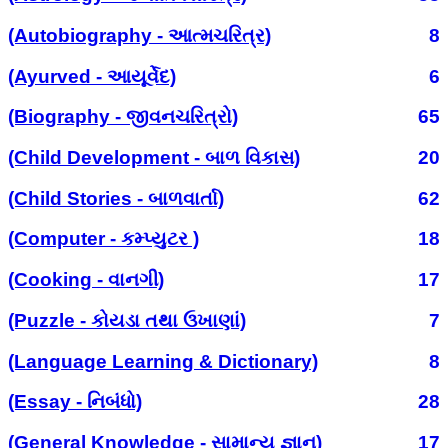
(Autobiography - આત્મચરિત્ર)
8
(Ayurved - આયૂર્વેદ)
6
(Biography - જીવનચરિત્રો)
65
(Child Development - બાળ વિકાસ)
20
(Child Stories - બાળવાર્તા)
62
(Computer - કમ્પ્યુટર )
18
(Cooking - વાનગી)
17
(Puzzle - કોયડા તથા ઉખાણાં)
7
(Language Learning & Dictionary)
8
(Essay - નિબંધો)
28
(General Knowledge - સામાન્ય જ્ઞાન)
17