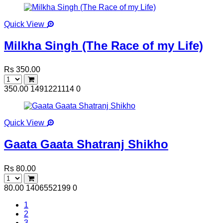
Quick View
Milkha Singh (The Race of my Life)
Rs 350.00
350.00
1491221114
0
Quick View
Gaata Gaata Shatranj Shikho
Rs 80.00
80.00
1406552199
0
1
2
3