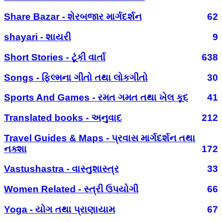
Share Bazar - શેરબજાર માર્ગદર્શન
62
shayari - શાયરી
9
Short Stories - ટૂંકી વાર્તા
638
Songs - ફિલ્મના ગીતો તથા લોકગીતો
30
Sports And Games - રમત ગમત તથા ખેલ કૂદ
41
Translated books - અનુવાદ
212
Travel Guides & Maps - પ્રવાસ માર્ગદર્શન તથા
નક્શા
172
Vastushastra - વાસ્તુશાસ્ત્ર
33
Women Related - સ્ત્રી ઉપયોગી
66
Yoga - યોગ તથા પ્રાણાયામ
67