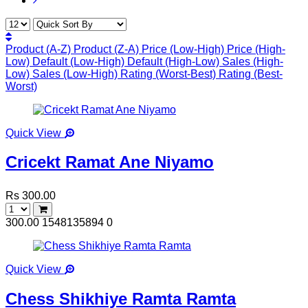
Product (A-Z)
Product (Z-A)
Price (Low-High)
Price (High-
Low)
Default (Low-High)
Default (High-Low)
Sales (High-
Low)
Sales (Low-High)
Rating (Worst-Best)
Rating (Best-
Worst)
Quick View
Cricekt Ramat Ane Niyamo
Rs 300.00
300.00
1548135894
0
Quick View
Chess Shikhiye Ramta Ramta