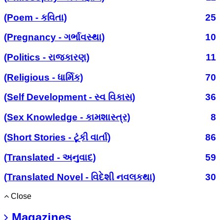
(Poem - કવિતા)
25
(Pregnancy - ગર્ભાવસ્થા)
10
(Politics - રાજકારણ)
11
(Religious - ધાર્મિક)
70
(Self Development - સ્વ વિકાસ)
36
(Sex Knowledge - કામશાસ્ત્ર)
8
(Short Stories - ટૂંકી વાર્તા)
86
(Translated - અનુવાદ)
59
(Translated Novel - વિદેશી નવલકથા)
30
Close
Magazines