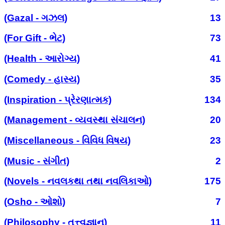
(Gazal - ગઝલ)
13
(For Gift - ભેટ)
73
(Health - આરોગ્ય)
41
(Comedy - હાસ્ય)
35
(Inspiration - પ્રેરણાત્મક)
134
(Management - વ્યવસ્થા સંચાલન)
20
(Miscellaneous - વિવિધ વિષય)
23
(Music - સંગીત)
2
(Novels - નવલકથા તથા નવલિકાઓ)
175
(Osho - ઓશો)
7
(Philosophy - તત્ત્વજ્ઞાન)
11