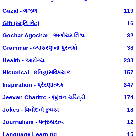
Gazal - ગઝલ
119
Gift (સ્મૃતિ ભેટ)
16
Gochar Agochar - અગોચર વિશ્વ
32
Grammar - વ્યાકરણના પુસ્તકો
38
Health - આરોગ્ય
238
Historical - ઇતિહાસવિષયક
157
Inspiration - પ્રેરણાત્મક
647
Jeevan Charitro - જીવન ચરિત્રો
174
Jokes - વિનોદનો ટુચકા
13
Journalism - પત્રકારત્વ
12
Language Learning
15