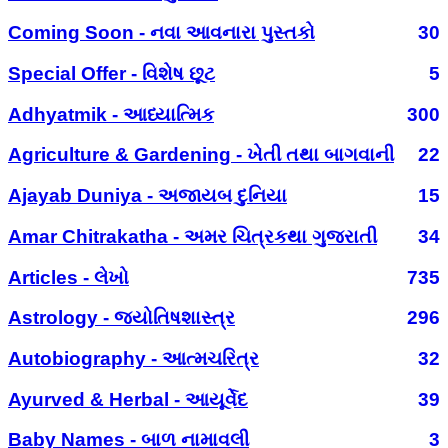
Coming Soon - નવા આવનારા પુસ્તકો
30
Special Offer - વિશેષ છૂટ
5
Adhyatmik - આધ્યાત્મિક
300
Agriculture & Gardening - ખેતી તથા બાગવાની
22
Ajayab Duniya - અજાયબ દુનિયા
15
Amar Chitrakatha - અમર ચિત્રકથા ગુજરાતી
34
Articles - લેખો
735
Astrology - જ્યોતિષશાસ્ત્ર
296
Autobiography - આત્મચરિત્ર
32
Ayurved & Herbal - આયૂર્વેદ
39
Baby Names - બાળ નામાવલી
3