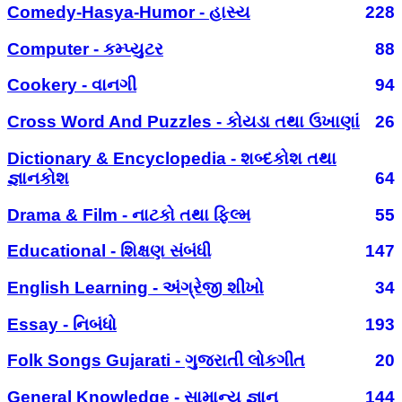
Comedy-Hasya-Humor - હાસ્ય
228
Computer - કમ્પ્યુટર
88
Cookery - વાનગી
94
Cross Word And Puzzles - કોયડા તથા ઉખાણાં
26
Dictionary & Encyclopedia - શબ્દકોશ તથા
જ્ઞાનકોશ
64
Drama & Film - નાટકો તથા ફિલ્મ
55
Educational - શિક્ષણ સંબંધી
147
English Learning - અંગ્રેજી શીખો
34
Essay - નિબંધો
193
Folk Songs Gujarati - ગુજરાતી લોકગીત
20
General Knowledge - સામાન્ય જ્ઞાન
144