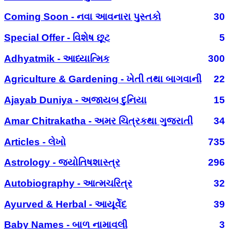
Coming Soon - નવા આવનારા પુસ્તકો
30
Special Offer - વિશેષ છૂટ
5
Adhyatmik - આધ્યાત્મિક
300
Agriculture & Gardening - ખેતી તથા બાગવાની
22
Ajayab Duniya - અજાયબ દુનિયા
15
Amar Chitrakatha - અમર ચિત્રકથા ગુજરાતી
34
Articles - લેખો
735
Astrology - જ્યોતિષશાસ્ત્ર
296
Autobiography - આત્મચરિત્ર
32
Ayurved & Herbal - આયૂર્વેદ
39
Baby Names - બાળ નામાવલી
3