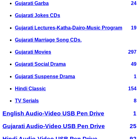
Gujarati Garba
24
Gujarati Jokes CDs
Gujarati Lectures-Katha-Dairo-Music Program
19
Gujarati Marriage Song CDs.
Gujarati Movies
297
Gujarati Social Drama
49
Gujarati Suspense Drama
1
Hindi Classic
154
TV Serials
8
English Audio-Video USB Pen Drive
1
Gujarati Audio-Video USB Pen Drive
25
Hindi Audio-Video USB Pen Drive
92