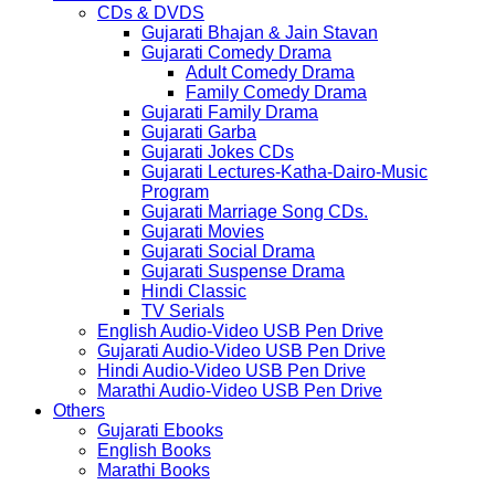
CDs & DVDS
Gujarati Bhajan & Jain Stavan
Gujarati Comedy Drama
Adult Comedy Drama
Family Comedy Drama
Gujarati Family Drama
Gujarati Garba
Gujarati Jokes CDs
Gujarati Lectures-Katha-Dairo-Music
Program
Gujarati Marriage Song CDs.
Gujarati Movies
Gujarati Social Drama
Gujarati Suspense Drama
Hindi Classic
TV Serials
English Audio-Video USB Pen Drive
Gujarati Audio-Video USB Pen Drive
Hindi Audio-Video USB Pen Drive
Marathi Audio-Video USB Pen Drive
Others
Gujarati Ebooks
English Books
Marathi Books