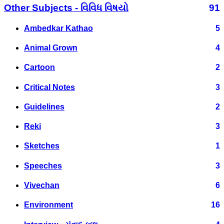
Other Subjects - વિવિધ વિષયો
91
Ambedkar Kathao
5
Animal Grown
4
Cartoon
2
Critical Notes
3
Guidelines
2
Reki
3
Sketches
1
Speeches
3
Vivechan
6
Environment
16