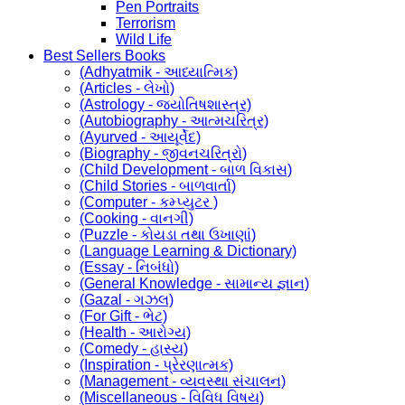
Pen Portraits
Terrorism
Wild Life
Best Sellers Books
(Adhyatmik - આધ્યાત્મિક)
(Articles - લેખો)
(Astrology - જ્યોતિષશાસ્ત્ર)
(Autobiography - આત્મચરિત્ર)
(Ayurved - આયૂર્વેદ)
(Biography - જીવનચરિત્રો)
(Child Development - બાળ વિકાસ)
(Child Stories - બાળવાર્તા)
(Computer - કમ્પ્યુટર )
(Cooking - વાનગી)
(Puzzle - કોયડા તથા ઉખાણાં)
(Language Learning & Dictionary)
(Essay - નિબંધો)
(General Knowledge - સામાન્ય જ્ઞાન)
(Gazal - ગઝલ)
(For Gift - ભેટ)
(Health - આરોગ્ય)
(Comedy - હાસ્ય)
(Inspiration - પ્રેરણાત્મક)
(Management - વ્યવસ્થા સંચાલન)
(Miscellaneous - વિવિધ વિષય)