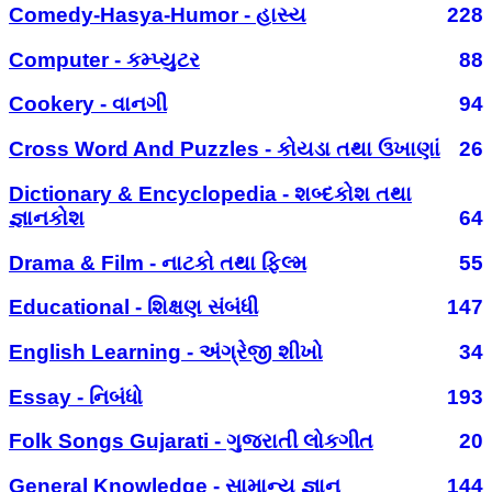
Comedy-Hasya-Humor - હાસ્ય
228
Computer - કમ્પ્યુટર
88
Cookery - વાનગી
94
Cross Word And Puzzles - કોયડા તથા ઉખાણાં
26
Dictionary & Encyclopedia - શબ્દકોશ તથા
જ્ઞાનકોશ
64
Drama & Film - નાટકો તથા ફિલ્મ
55
Educational - શિક્ષણ સંબંધી
147
English Learning - અંગ્રેજી શીખો
34
Essay - નિબંધો
193
Folk Songs Gujarati - ગુજરાતી લોકગીત
20
General Knowledge - સામાન્ય જ્ઞાન
144