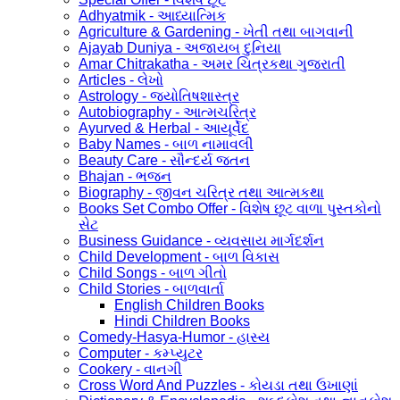
Adhyatmik - આધ્યાત્મિક
Agriculture & Gardening - ખેતી તથા બાગવાની
Ajayab Duniya - અજાયબ દુનિયા
Amar Chitrakatha - અમર ચિત્રકથા ગુજરાતી
Articles - લેખો
Astrology - જ્યોતિષશાસ્ત્ર
Autobiography - આત્મચરિત્ર
Ayurved & Herbal - આયૂર્વેદ
Baby Names - બાળ નામાવલી
Beauty Care - સૌન્દર્ય જતન
Bhajan - ભજન
Biography - જીવન ચરિત્ર તથા આત્મકથા
Books Set Combo Offer - વિશેષ છૂટ વાળા પુસ્તકોનો
સેટ
Business Guidance - વ્યવસાય માર્ગદર્શન
Child Development - બાળ વિકાસ
Child Songs - બાળ ગીતો
Child Stories - બાળવાર્તા
English Children Books
Hindi Children Books
Comedy-Hasya-Humor - હાસ્ય
Computer - કમ્પ્યુટર
Cookery - વાનગી
Cross Word And Puzzles - કોયડા તથા ઉખાણાં