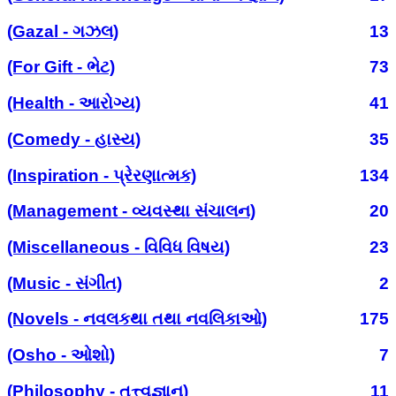
(Gazal - ગઝલ)
13
(For Gift - ભેટ)
73
(Health - આરોગ્ય)
41
(Comedy - હાસ્ય)
35
(Inspiration - પ્રેરણાત્મક)
134
(Management - વ્યવસ્થા સંચાલન)
20
(Miscellaneous - વિવિધ વિષય)
23
(Music - સંગીત)
2
(Novels - નવલકથા તથા નવલિકાઓ)
175
(Osho - ઓશો)
7
(Philosophy - તત્ત્વજ્ઞાન)
11