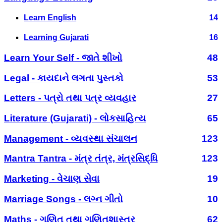
Learn English
14
Learning Gujarati
16
Learn Your Self - જાતે શીખો
48
Legal - કાયદાને લગતા પુસ્તકો
53
Letters - પત્રો તથા પત્ર વ્યવહાર
27
Literature (Gujarati) - લોકસાહિત્ય
65
Management - વ્યવસ્થા સંચાલન
123
Mantra Tantra - મંત્ર તંત્ર, મંત્રસિદ્ધિ
123
Marketing - વેચાણ સેવા
19
Marriage Songs - લગ્ન ગીતો
10
Maths - ગણિત તથા ગણિતશાસ્ત્ર
62