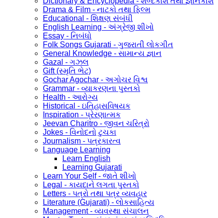
Dictionary & Encyclopedia - શબ્દકોશ તથા જ્ઞાનકોશ
Drama & Film - નાટકો તથા ફિલ્મ
Educational - શિક્ષણ સંબંધી
English Learning - અંગ્રેજી શીખો
Essay - નિબંધો
Folk Songs Gujarati - ગુજરાતી લોકગીત
General Knowledge - સામાન્ય જ્ઞાન
Gazal - ગઝલ
Gift (સ્મૃતિ ભેટ)
Gochar Agochar - અગોચર વિશ્વ
Grammar - વ્યાકરણના પુસ્તકો
Health - આરોગ્ય
Historical - ઇતિહાસવિષયક
Inspiration - પ્રેરણાત્મક
Jeevan Charitro - જીવન ચરિત્રો
Jokes - વિનોદનો ટુચકા
Journalism - પત્રકારત્વ
Language Learning
Learn English
Learning Gujarati
Learn Your Self - જાતે શીખો
Legal - કાયદાને લગતા પુસ્તકો
Letters - પત્રો તથા પત્ર વ્યવહાર
Literature (Gujarati) - લોકસાહિત્ય
Management - વ્યવસ્થા સંચાલન