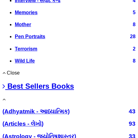
Interview - સંવાદ કળા
4
Memories
5
Mother
8
Pen Portraits
28
Terrorism
2
Wild Life
8
Close
Best Sellers Books
(Adhyatmik - આધ્યાત્મિક)
43
(Articles - લેખો)
93
(Astrology - જ્યોતિષશાસ્ત્ર)
33