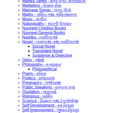
Mantra Tantra - મંત્ર તંત્ર, મંત્રસિદ્ધિ
Marketing - વેચાણ સેવા
Marriage Songs - લગ્ન ગીતો
Maths - ગણિત તથા ગણિતશાસ્ત્ર
Music - સંગીત
Naturopathy - કુદરતી ઉપચાર
Navneet Children Books
Navneet General Books
Navlika - નવલિકાઓ
Novel - નવલકથા તથા નવલિકાઓ
Social Novel
Translated Novel
Suspense & Detective
Osho - ઓશો
Philosophy - તત્ત્વજ્ઞાન
Philosophical
Poem - કવિતા
Politics - રાજકારણ
Pregnancy - ગર્ભાવસ્થા
Public Speaking - વક્તુત્વ કળા
Quotation - સુવાક્યો
Religious - ધાર્મિક
Science - વિજ્ઞાન તથા ટેકનોલોજી
Self Development - સ્વ વિકાસ
Self Improvement - જીવન-વિકાસ