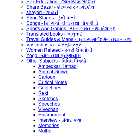
Sex Education - જાતીય માર્ગદર્શન
Share Bazar - શેરબજાર માર્ગદર્શન
shayari - શાયરી
Short Stories - ટૂંકી વાર્તા
Songs - ફિલ્મના ગીતો તથા લોકગીતો
Sports And Games - રમત ગમત તથા ખેલ કૂદ
Translated books - અનુવાદ
Travel Guides & Maps - પ્રવાસ માર્ગદર્શન તથા નક્શા
Vastushastra - વાસ્તુશાસ્ત્ર
Women Related - સ્ત્રી ઉપયોગી
Yoga - યોગ તથા પ્રાણાયામ
Other Subjects - વિવિધ વિષયો
Ambedkar Kathao
Animal Grown
Cartoon
Critical Notes
Guidelines
Reki
Sketches
Speeches
Vivechan
Environment
Interview - સંવાદ કળા
Memories
Mother