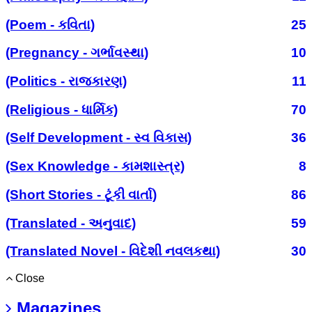
(Poem - કવિતા)
25
(Pregnancy - ગર્ભાવસ્થા)
10
(Politics - રાજકારણ)
11
(Religious - ધાર્મિક)
70
(Self Development - સ્વ વિકાસ)
36
(Sex Knowledge - કામશાસ્ત્ર)
8
(Short Stories - ટૂંકી વાર્તા)
86
(Translated - અનુવાદ)
59
(Translated Novel - વિદેશી નવલકથા)
30
Close
Magazines