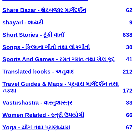
Share Bazar - શેરબજાર માર્ગદર્શન
62
shayari - શાયરી
9
Short Stories - ટૂંકી વાર્તા
638
Songs - ફિલ્મના ગીતો તથા લોકગીતો
30
Sports And Games - રમત ગમત તથા ખેલ કૂદ
41
Translated books - અનુવાદ
212
Travel Guides & Maps - પ્રવાસ માર્ગદર્શન તથા
નક્શા
172
Vastushastra - વાસ્તુશાસ્ત્ર
33
Women Related - સ્ત્રી ઉપયોગી
66
Yoga - યોગ તથા પ્રાણાયામ
67