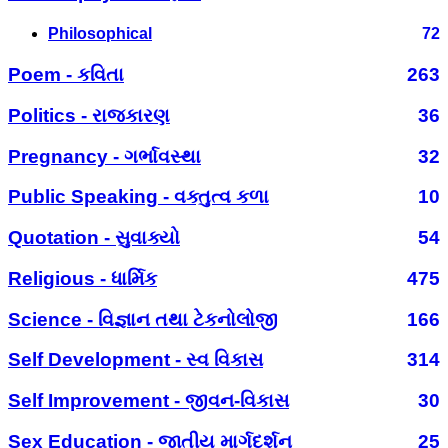
Philosophical
72
Poem - કવિતા
263
Politics - રાજકારણ
36
Pregnancy - ગર્ભાવસ્થા
32
Public Speaking - વક્તુત્વ કળા
10
Quotation - સુવાક્યો
54
Religious - ધાર્મિક
475
Science - વિજ્ઞાન તથા ટેકનોલોજી
166
Self Development - સ્વ વિકાસ
314
Self Improvement - જીવન-વિકાસ
30
Sex Education - જાતીય માર્ગદર્શન
25