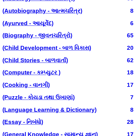
(Autobiography - આત્મચરિત્ર)
8
(Ayurved - આયૂર્વેદ)
6
(Biography - જીવનચરિત્રો)
65
(Child Development - બાળ વિકાસ)
20
(Child Stories - બાળવાર્તા)
62
(Computer - કમ્પ્યુટર )
18
(Cooking - વાનગી)
17
(Puzzle - કોયડા તથા ઉખાણાં)
7
(Language Learning & Dictionary)
8
(Essay - નિબંધો)
28
(General Knowledge - સામાન્ય જ્ઞાન)
17