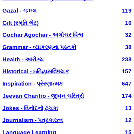
Gazal - ગઝલ
119
Gift (સ્મૃતિ ભેટ)
16
Gochar Agochar - અગોચર વિશ્વ
32
Grammar - વ્યાકરણના પુસ્તકો
38
Health - આરોગ્ય
238
Historical - ઇતિહાસવિષયક
157
Inspiration - પ્રેરણાત્મક
647
Jeevan Charitro - જીવન ચરિત્રો
174
Jokes - વિનોદનો ટુચકા
13
Journalism - પત્રકારત્વ
12
Language Learning
15