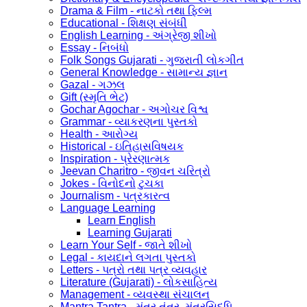
Drama & Film - નાટકો તથા ફિલ્મ
Educational - શિક્ષણ સંબંધી
English Learning - અંગ્રેજી શીખો
Essay - નિબંધો
Folk Songs Gujarati - ગુજરાતી લોકગીત
General Knowledge - સામાન્ય જ્ઞાન
Gazal - ગઝલ
Gift (સ્મૃતિ ભેટ)
Gochar Agochar - અગોચર વિશ્વ
Grammar - વ્યાકરણના પુસ્તકો
Health - આરોગ્ય
Historical - ઇતિહાસવિષયક
Inspiration - પ્રેરણાત્મક
Jeevan Charitro - જીવન ચરિત્રો
Jokes - વિનોદનો ટુચકા
Journalism - પત્રકારત્વ
Language Learning
Learn English
Learning Gujarati
Learn Your Self - જાતે શીખો
Legal - કાયદાને લગતા પુસ્તકો
Letters - પત્રો તથા પત્ર વ્યવહાર
Literature (Gujarati) - લોકસાહિત્ય
Management - વ્યવસ્થા સંચાલન
Mantra Tantra - મંત્ર તંત્ર, મંત્રસિદ્ધિ