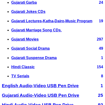
Gujarati Garba
24
Gujarati Jokes CDs
Gujarati Lectures-Katha-Dairo-Music Program
19
Gujarati Marriage Song CDs.
Gujarati Movies
297
Gujarati Social Drama
49
Gujarati Suspense Drama
1
Hindi Classic
154
TV Serials
8
English Audio-Video USB Pen Drive
1
Gujarati Audio-Video USB Pen Drive
25
Hindi Audio-Video USB Pen Drive
92