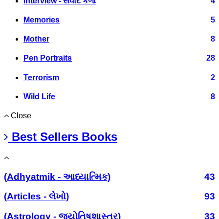
Interview - સંવાદ કળા
4
Memories
5
Mother
8
Pen Portraits
28
Terrorism
2
Wild Life
8
Close
Best Sellers Books
(Adhyatmik - આધ્યાત્મિક)
43
(Articles - લેખો)
93
(Astrology - જ્યોતિષશાસ્ત્ર)
33