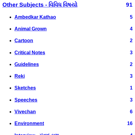
Other Subjects - વિવિધ વિષયો
91
Ambedkar Kathao
5
Animal Grown
4
Cartoon
2
Critical Notes
3
Guidelines
2
Reki
3
Sketches
1
Speeches
3
Vivechan
6
Environment
16