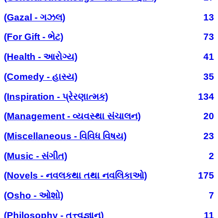
(Gazal - ગઝલ)
13
(For Gift - ભેટ)
73
(Health - આરોગ્ય)
41
(Comedy - હાસ્ય)
35
(Inspiration - પ્રેરણાત્મક)
134
(Management - વ્યવસ્થા સંચાલન)
20
(Miscellaneous - વિવિધ વિષય)
23
(Music - સંગીત)
2
(Novels - નવલકથા તથા નવલિકાઓ)
175
(Osho - ઓશો)
7
(Philosophy - તત્ત્વજ્ઞાન)
11