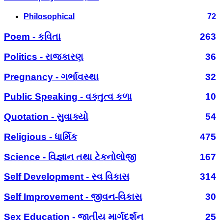
Philosophical
72
Poem - કવિતા
263
Politics - રાજકારણ
36
Pregnancy - ગર્ભાવસ્થા
32
Public Speaking - વક્તુત્વ કળા
10
Quotation - સુવાક્યો
54
Religious - ધાર્મિક
475
Science - વિજ્ઞાન તથા ટેકનોલોજી
167
Self Development - સ્વ વિકાસ
314
Self Improvement - જીવન-વિકાસ
30
Sex Education - જાતીય માર્ગદર્શન
25