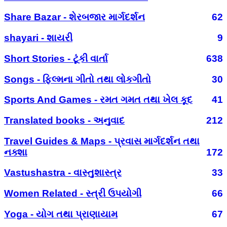
Share Bazar - શેરબજાર માર્ગદર્શન
62
shayari - શાયરી
9
Short Stories - ટૂંકી વાર્તા
638
Songs - ફિલ્મના ગીતો તથા લોકગીતો
30
Sports And Games - રમત ગમત તથા ખેલ કૂદ
41
Translated books - અનુવાદ
212
Travel Guides & Maps - પ્રવાસ માર્ગદર્શન તથા
નક્શા
172
Vastushastra - વાસ્તુશાસ્ત્ર
33
Women Related - સ્ત્રી ઉપયોગી
66
Yoga - યોગ તથા પ્રાણાયામ
67