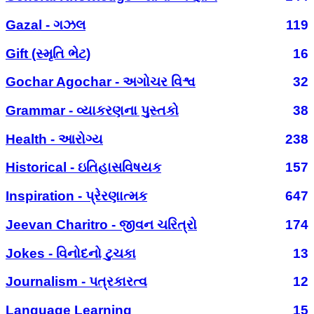
Gazal - ગઝલ
119
Gift (સ્મૃતિ ભેટ)
16
Gochar Agochar - અગોચર વિશ્વ
32
Grammar - વ્યાકરણના પુસ્તકો
38
Health - આરોગ્ય
238
Historical - ઇતિહાસવિષયક
157
Inspiration - પ્રેરણાત્મક
647
Jeevan Charitro - જીવન ચરિત્રો
174
Jokes - વિનોદનો ટુચકા
13
Journalism - પત્રકારત્વ
12
Language Learning
15