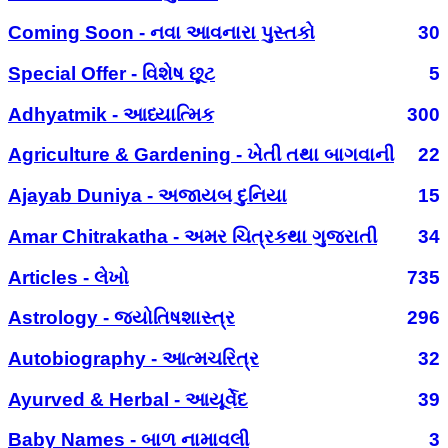
Coming Soon - નવા આવનારા પુસ્તકો
30
Special Offer - વિશેષ છૂટ
5
Adhyatmik - આધ્યાત્મિક
300
Agriculture & Gardening - ખેતી તથા બાગવાની
22
Ajayab Duniya - અજાયબ દુનિયા
15
Amar Chitrakatha - અમર ચિત્રકથા ગુજરાતી
34
Articles - લેખો
735
Astrology - જ્યોતિષશાસ્ત્ર
296
Autobiography - આત્મચરિત્ર
32
Ayurved & Herbal - આયૂર્વેદ
39
Baby Names - બાળ નામાવલી
3