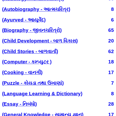
(Autobiography - આત્મચરિત્ર)
8
(Ayurved - આયૂર્વેદ)
6
(Biography - જીવનચરિત્રો)
65
(Child Development - બાળ વિકાસ)
20
(Child Stories - બાળવાર્તા)
62
(Computer - કમ્પ્યુટર )
18
(Cooking - વાનગી)
17
(Puzzle - કોયડા તથા ઉખાણાં)
7
(Language Learning & Dictionary)
8
(Essay - નિબંધો)
28
(General Knowledge - સામાન્ય જ્ઞાન)
17