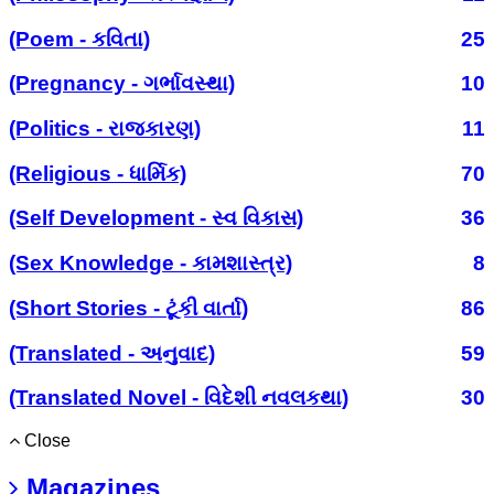
(Poem - કવિતા)
25
(Pregnancy - ગર્ભાવસ્થા)
10
(Politics - રાજકારણ)
11
(Religious - ધાર્મિક)
70
(Self Development - સ્વ વિકાસ)
36
(Sex Knowledge - કામશાસ્ત્ર)
8
(Short Stories - ટૂંકી વાર્તા)
86
(Translated - અનુવાદ)
59
(Translated Novel - વિદેશી નવલકથા)
30
Close
Magazines