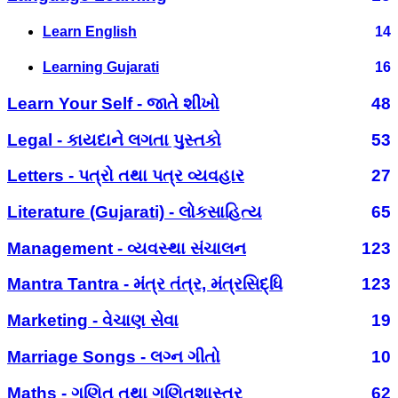
Learn English
14
Learning Gujarati
16
Learn Your Self - જાતે શીખો
48
Legal - કાયદાને લગતા પુસ્તકો
53
Letters - પત્રો તથા પત્ર વ્યવહાર
27
Literature (Gujarati) - લોકસાહિત્ય
65
Management - વ્યવસ્થા સંચાલન
123
Mantra Tantra - મંત્ર તંત્ર, મંત્રસિદ્ધિ
123
Marketing - વેચાણ સેવા
19
Marriage Songs - લગ્ન ગીતો
10
Maths - ગણિત તથા ગણિતશાસ્ત્ર
62