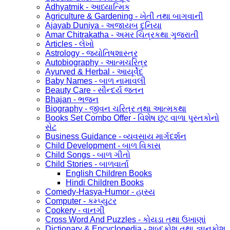
Adhyatmik - આધ્યાત્મિક
Agriculture & Gardening - ખેતી તથા બાગવાની
Ajayab Duniya - અજાયબ દુનિયા
Amar Chitrakatha - અમર ચિત્રકથા ગુજરાતી
Articles - લેખો
Astrology - જ્યોતિષશાસ્ત્ર
Autobiography - આત્મચરિત્ર
Ayurved & Herbal - આયૂર્વેદ
Baby Names - બાળ નામાવલી
Beauty Care - સૌન્દર્ય જતન
Bhajan - ભજન
Biography - જીવન ચરિત્ર તથા આત્મકથા
Books Set Combo Offer - વિશેષ છૂટ વાળા પુસ્તકોનો
સેટ
Business Guidance - વ્યવસાય માર્ગદર્શન
Child Development - બાળ વિકાસ
Child Songs - બાળ ગીતો
Child Stories - બાળવાર્તા
English Children Books
Hindi Children Books
Comedy-Hasya-Humor - હાસ્ય
Computer - કમ્પ્યુટર
Cookery - વાનગી
Cross Word And Puzzles - કોયડા તથા ઉખાણાં
Dictionary & Encyclopedia - શબ્દકોશ તથા જ્ઞાનકોશ