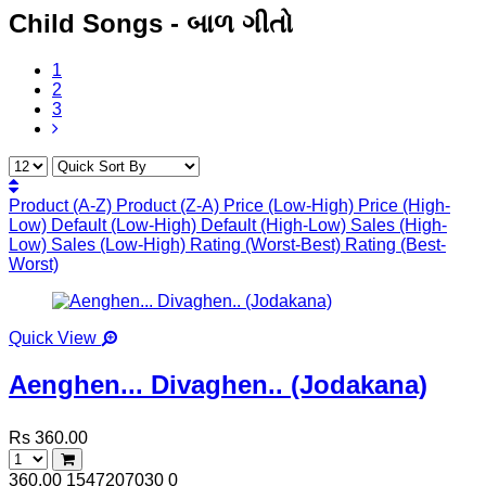
Child Songs - બાળ ગીતો
1
2
3
Product (A-Z)
Product (Z-A)
Price (Low-High)
Price (High-
Low)
Default (Low-High)
Default (High-Low)
Sales (High-
Low)
Sales (Low-High)
Rating (Worst-Best)
Rating (Best-
Worst)
Quick View
Aenghen... Divaghen.. (Jodakana)
Rs 360.00
360.00
1547207030
0