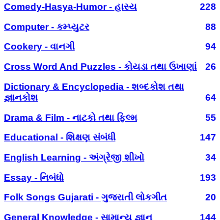
Comedy-Hasya-Humor - હાસ્ય
228
Computer - કમ્પ્યુટર
88
Cookery - વાનગી
94
Cross Word And Puzzles - કોયડા તથા ઉખાણાં
26
Dictionary & Encyclopedia - શબ્દકોશ તથા
જ્ઞાનકોશ
64
Drama & Film - નાટકો તથા ફિલ્મ
55
Educational - શિક્ષણ સંબંધી
147
English Learning - અંગ્રેજી શીખો
34
Essay - નિબંધો
193
Folk Songs Gujarati - ગુજરાતી લોકગીત
20
General Knowledge - સામાન્ય જ્ઞાન
144