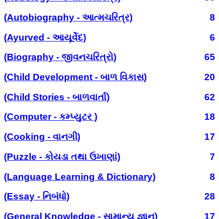
(Autobiography - આત્મચરિત્ર)
8
(Ayurved - આયૂર્વેદ)
6
(Biography - જીવનચરિત્રો)
65
(Child Development - બાળ વિકાસ)
20
(Child Stories - બાળવાર્તા)
62
(Computer - કમ્પ્યુટર )
18
(Cooking - વાનગી)
17
(Puzzle - કોયડા તથા ઉખાણાં)
7
(Language Learning & Dictionary)
8
(Essay - નિબંધો)
28
(General Knowledge - સામાન્ય જ્ઞાન)
17