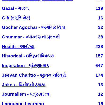
Gazal - ગઝલ
119
Gift (સ્મૃતિ ભેટ)
16
Gochar Agochar - અગોચર વિશ્વ
32
Grammar - વ્યાકરણના પુસ્તકો
38
Health - આરોગ્ય
238
Historical - ઇતિહાસવિષયક
157
Inspiration - પ્રેરણાત્મક
647
Jeevan Charitro - જીવન ચરિત્રો
174
Jokes - વિનોદનો ટુચકા
13
Journalism - પત્રકારત્વ
12
Language Learning
15