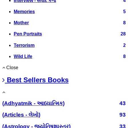
Interview - સંવાદ કળા
4
Memories
5
Mother
8
Pen Portraits
28
Terrorism
2
Wild Life
8
Close
Best Sellers Books
(Adhyatmik - આધ્યાત્મિક)
43
(Articles - લેખો)
93
(Astrology - જ્યોતિષશાસ્ત્ર)
33