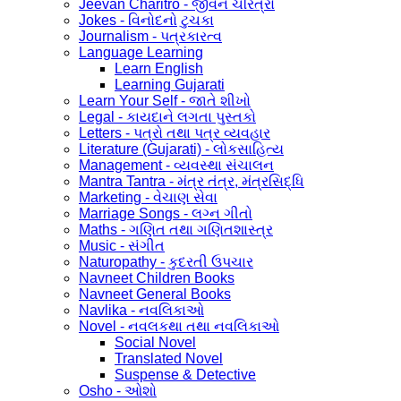
Jeevan Charitro - જીવન ચરિત્રો
Jokes - વિનોદનો ટુચકા
Journalism - પત્રકારત્વ
Language Learning
Learn English
Learning Gujarati
Learn Your Self - જાતે શીખો
Legal - કાયદાને લગતા પુસ્તકો
Letters - પત્રો તથા પત્ર વ્યવહાર
Literature (Gujarati) - લોકસાહિત્ય
Management - વ્યવસ્થા સંચાલન
Mantra Tantra - મંત્ર તંત્ર, મંત્રસિદ્ધિ
Marketing - વેચાણ સેવા
Marriage Songs - લગ્ન ગીતો
Maths - ગણિત તથા ગણિતશાસ્ત્ર
Music - સંગીત
Naturopathy - કુદરતી ઉપચાર
Navneet Children Books
Navneet General Books
Navlika - નવલિકાઓ
Novel - નવલકથા તથા નવલિકાઓ
Social Novel
Translated Novel
Suspense & Detective
Osho - ઓશો