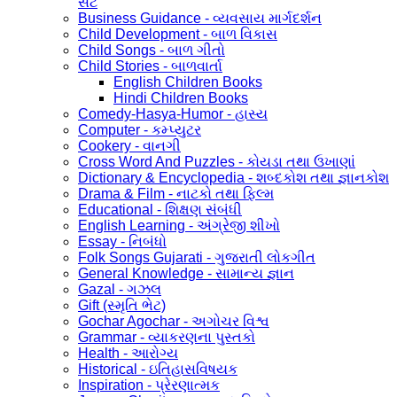
સેટ
Business Guidance - વ્યવસાય માર્ગદર્શન
Child Development - બાળ વિકાસ
Child Songs - બાળ ગીતો
Child Stories - બાળવાર્તા
English Children Books
Hindi Children Books
Comedy-Hasya-Humor - હાસ્ય
Computer - કમ્પ્યુટર
Cookery - વાનગી
Cross Word And Puzzles - કોયડા તથા ઉખાણાં
Dictionary & Encyclopedia - શબ્દકોશ તથા જ્ઞાનકોશ
Drama & Film - નાટકો તથા ફિલ્મ
Educational - શિક્ષણ સંબંધી
English Learning - અંગ્રેજી શીખો
Essay - નિબંધો
Folk Songs Gujarati - ગુજરાતી લોકગીત
General Knowledge - સામાન્ય જ્ઞાન
Gazal - ગઝલ
Gift (સ્મૃતિ ભેટ)
Gochar Agochar - અગોચર વિશ્વ
Grammar - વ્યાકરણના પુસ્તકો
Health - આરોગ્ય
Historical - ઇતિહાસવિષયક
Inspiration - પ્રેરણાત્મક