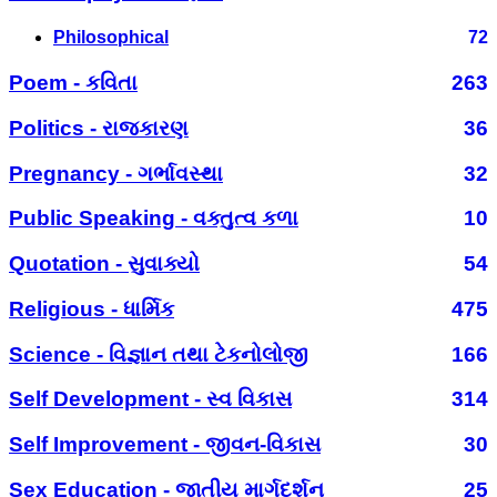
Philosophical
72
Poem - કવિતા
263
Politics - રાજકારણ
36
Pregnancy - ગર્ભાવસ્થા
32
Public Speaking - વક્તુત્વ કળા
10
Quotation - સુવાક્યો
54
Religious - ધાર્મિક
475
Science - વિજ્ઞાન તથા ટેકનોલોજી
166
Self Development - સ્વ વિકાસ
314
Self Improvement - જીવન-વિકાસ
30
Sex Education - જાતીય માર્ગદર્શન
25