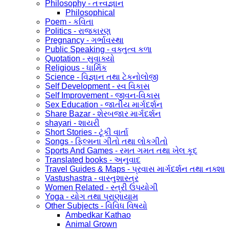
Philosophy - તત્ત્વજ્ઞાન
Philosophical
Poem - કવિતા
Politics - રાજકારણ
Pregnancy - ગર્ભાવસ્થા
Public Speaking - વક્તુત્વ કળા
Quotation - સુવાક્યો
Religious - ધાર્મિક
Science - વિજ્ઞાન તથા ટેકનોલોજી
Self Development - સ્વ વિકાસ
Self Improvement - જીવન-વિકાસ
Sex Education - જાતીય માર્ગદર્શન
Share Bazar - શેરબજાર માર્ગદર્શન
shayari - શાયરી
Short Stories - ટૂંકી વાર્તા
Songs - ફિલ્મના ગીતો તથા લોકગીતો
Sports And Games - રમત ગમત તથા ખેલ કૂદ
Translated books - અનુવાદ
Travel Guides & Maps - પ્રવાસ માર્ગદર્શન તથા નક્શા
Vastushastra - વાસ્તુશાસ્ત્ર
Women Related - સ્ત્રી ઉપયોગી
Yoga - યોગ તથા પ્રાણાયામ
Other Subjects - વિવિધ વિષયો
Ambedkar Kathao
Animal Grown