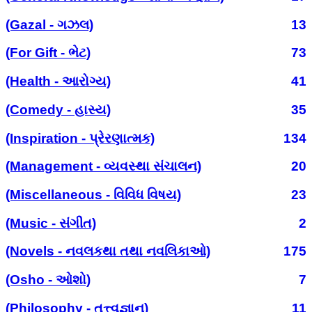
(Gazal - ગઝલ)
13
(For Gift - ભેટ)
73
(Health - આરોગ્ય)
41
(Comedy - હાસ્ય)
35
(Inspiration - પ્રેરણાત્મક)
134
(Management - વ્યવસ્થા સંચાલન)
20
(Miscellaneous - વિવિધ વિષય)
23
(Music - સંગીત)
2
(Novels - નવલકથા તથા નવલિકાઓ)
175
(Osho - ઓશો)
7
(Philosophy - તત્ત્વજ્ઞાન)
11