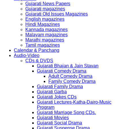
Gujarati News Papers
Gujarati magazines
Gujarati Old Issues Magazines
English magazines
Hindi Magazines
Kannada magazines
Malayam magazines
Marathi magazines
Tamil magazines
Calendar & Panchang
Audio-Video
CDs & DVDS
Gujarati Bhajan & Jain Stavan
Gujarati Comedy Drama
Adult Comedy Drama
Family Comedy Drama
Gujarati Family Drama
Gujarati Garba
Gujarati Jokes CDs
Gujarati Lectures-Katha-Dairo-Music
Program
Gujarati Marriage Song CDs.
Gujarati Movies
Gujarati Social Drama
Gujarati Suspense Drama