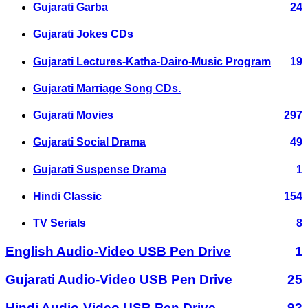
Gujarati Garba
24
Gujarati Jokes CDs
Gujarati Lectures-Katha-Dairo-Music Program
19
Gujarati Marriage Song CDs.
Gujarati Movies
297
Gujarati Social Drama
49
Gujarati Suspense Drama
1
Hindi Classic
154
TV Serials
8
English Audio-Video USB Pen Drive
1
Gujarati Audio-Video USB Pen Drive
25
Hindi Audio-Video USB Pen Drive
92