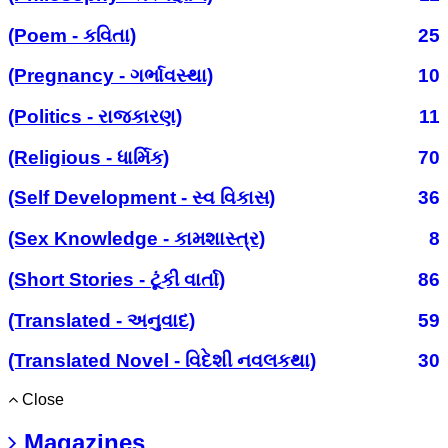
(Poem - કવિતા)
25
(Pregnancy - ગર્ભાવસ્થા)
10
(Politics - રાજકારણ)
11
(Religious - ધાર્મિક)
70
(Self Development - સ્વ વિકાસ)
36
(Sex Knowledge - કામશાસ્ત્ર)
8
(Short Stories - ટૂંકી વાર્તા)
86
(Translated - અનુવાદ)
59
(Translated Novel - વિદેશી નવલકથા)
30
Close
Magazines