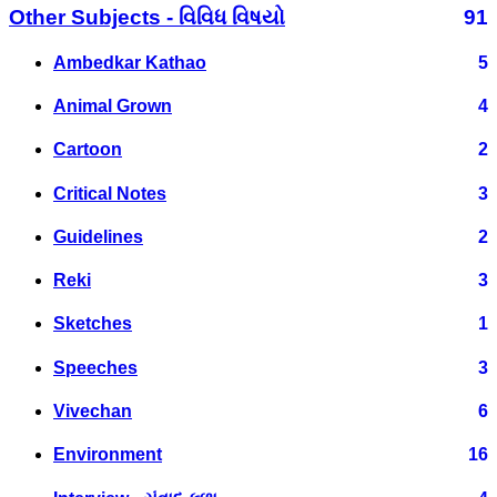
Other Subjects - વિવિધ વિષયો
91
Ambedkar Kathao
5
Animal Grown
4
Cartoon
2
Critical Notes
3
Guidelines
2
Reki
3
Sketches
1
Speeches
3
Vivechan
6
Environment
16