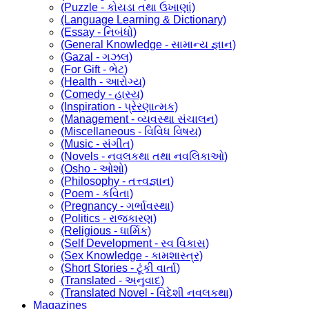
(Puzzle - કોયડા તથા ઉખાણાં)
(Language Learning & Dictionary)
(Essay - નિબંધો)
(General Knowledge - સામાન્ય જ્ઞાન)
(Gazal - ગઝલ)
(For Gift - ભેટ)
(Health - આરોગ્ય)
(Comedy - હાસ્ય)
(Inspiration - પ્રેરણાત્મક)
(Management - વ્યવસ્થા સંચાલન)
(Miscellaneous - વિવિધ વિષય)
(Music - સંગીત)
(Novels - નવલકથા તથા નવલિકાઓ)
(Osho - ઓશો)
(Philosophy - તત્ત્વજ્ઞાન)
(Poem - કવિતા)
(Pregnancy - ગર્ભાવસ્થા)
(Politics - રાજકારણ)
(Religious - ધાર્મિક)
(Self Development - સ્વ વિકાસ)
(Sex Knowledge - કામશાસ્ત્ર)
(Short Stories - ટૂંકી વાર્તા)
(Translated - અનુવાદ)
(Translated Novel - વિદેશી નવલકથા)
Magazines