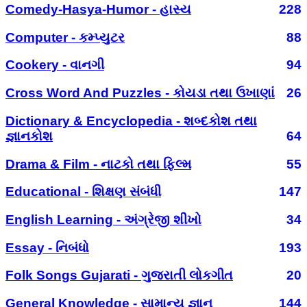
Comedy-Hasya-Humor - હાસ્ય
228
Computer - કમ્પ્યુટર
88
Cookery - વાનગી
94
Cross Word And Puzzles - કોયડા તથા ઉખાણાં
26
Dictionary & Encyclopedia - શબ્દકોશ તથા
જ્ઞાનકોશ
64
Drama & Film - નાટકો તથા ફિલ્મ
55
Educational - શિક્ષણ સંબંધી
147
English Learning - અંગ્રેજી શીખો
34
Essay - નિબંધો
193
Folk Songs Gujarati - ગુજરાતી લોકગીત
20
General Knowledge - સામાન્ય જ્ઞાન
144