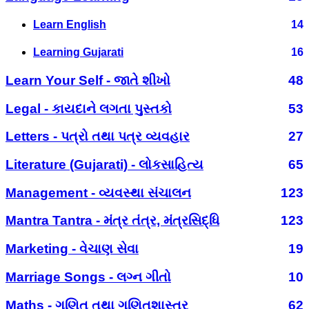
Learn English
14
Learning Gujarati
16
Learn Your Self - જાતે શીખો
48
Legal - કાયદાને લગતા પુસ્તકો
53
Letters - પત્રો તથા પત્ર વ્યવહાર
27
Literature (Gujarati) - લોકસાહિત્ય
65
Management - વ્યવસ્થા સંચાલન
123
Mantra Tantra - મંત્ર તંત્ર, મંત્રસિદ્ધિ
123
Marketing - વેચાણ સેવા
19
Marriage Songs - લગ્ન ગીતો
10
Maths - ગણિત તથા ગણિતશાસ્ત્ર
62