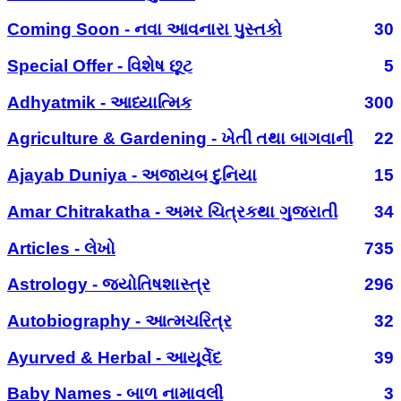
Coming Soon - નવા આવનારા પુસ્તકો
30
Special Offer - વિશેષ છૂટ
5
Adhyatmik - આધ્યાત્મિક
300
Agriculture & Gardening - ખેતી તથા બાગવાની
22
Ajayab Duniya - અજાયબ દુનિયા
15
Amar Chitrakatha - અમર ચિત્રકથા ગુજરાતી
34
Articles - લેખો
735
Astrology - જ્યોતિષશાસ્ત્ર
296
Autobiography - આત્મચરિત્ર
32
Ayurved & Herbal - આયૂર્વેદ
39
Baby Names - બાળ નામાવલી
3