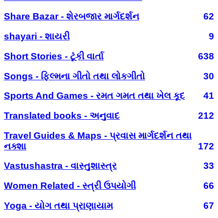
Share Bazar - શેરબજાર માર્ગદર્શન
62
shayari - શાયરી
9
Short Stories - ટૂંકી વાર્તા
638
Songs - ફિલ્મના ગીતો તથા લોકગીતો
30
Sports And Games - રમત ગમત તથા ખેલ કૂદ
41
Translated books - અનુવાદ
212
Travel Guides & Maps - પ્રવાસ માર્ગદર્શન તથા
નક્શા
172
Vastushastra - વાસ્તુશાસ્ત્ર
33
Women Related - સ્ત્રી ઉપયોગી
66
Yoga - યોગ તથા પ્રાણાયામ
67