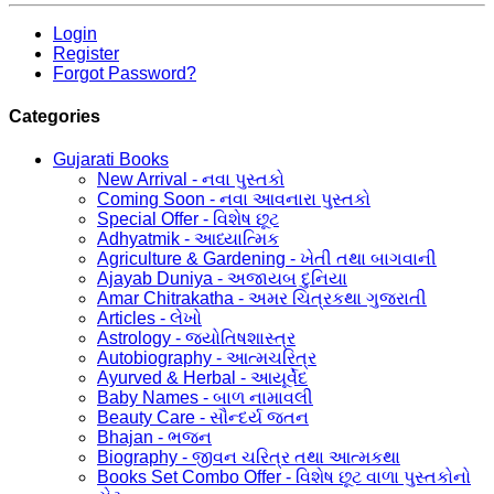
Login
Register
Forgot Password?
Categories
Gujarati Books
New Arrival - નવા પુસ્તકો
Coming Soon - નવા આવનારા પુસ્તકો
Special Offer - વિશેષ છૂટ
Adhyatmik - આધ્યાત્મિક
Agriculture & Gardening - ખેતી તથા બાગવાની
Ajayab Duniya - અજાયબ દુનિયા
Amar Chitrakatha - અમર ચિત્રકથા ગુજરાતી
Articles - લેખો
Astrology - જ્યોતિષશાસ્ત્ર
Autobiography - આત્મચરિત્ર
Ayurved & Herbal - આયૂર્વેદ
Baby Names - બાળ નામાવલી
Beauty Care - સૌન્દર્ય જતન
Bhajan - ભજન
Biography - જીવન ચરિત્ર તથા આત્મકથા
Books Set Combo Offer - વિશેષ છૂટ વાળા પુસ્તકોનો