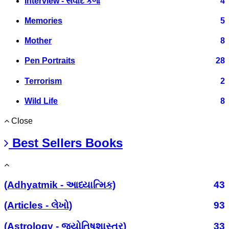
Interview - સંવાદ કળા
4
Memories
5
Mother
8
Pen Portraits
28
Terrorism
2
Wild Life
8
Close
Best Sellers Books
(Adhyatmik - આધ્યાત્મિક)
43
(Articles - લેખો)
93
(Astrology - જ્યોતિષશાસ્ત્ર)
33