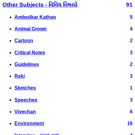
Other Subjects - વિવિધ વિષયો
91
Ambedkar Kathao
5
Animal Grown
4
Cartoon
2
Critical Notes
3
Guidelines
2
Reki
3
Sketches
1
Speeches
3
Vivechan
6
Environment
16