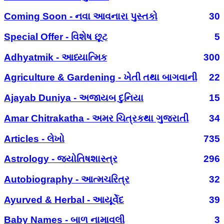
Coming Soon - નવા આવનારા પુસ્તકો
30
Special Offer - વિશેષ છૂટ
5
Adhyatmik - આધ્યાત્મિક
300
Agriculture & Gardening - ખેતી તથા બાગવાની
22
Ajayab Duniya - અજાયબ દુનિયા
15
Amar Chitrakatha - અમર ચિત્રકથા ગુજરાતી
34
Articles - લેખો
735
Astrology - જ્યોતિષશાસ્ત્ર
296
Autobiography - આત્મચરિત્ર
32
Ayurved & Herbal - આયૂર્વેદ
39
Baby Names - બાળ નામાવલી
3