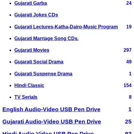
Gujarati Garba
24
Gujarati Jokes CDs
Gujarati Lectures-Katha-Dairo-Music Program
19
Gujarati Marriage Song CDs.
Gujarati Movies
297
Gujarati Social Drama
49
Gujarati Suspense Drama
1
Hindi Classic
154
TV Serials
8
English Audio-Video USB Pen Drive
1
Gujarati Audio-Video USB Pen Drive
25
Hindi Audio-Video USB Pen Drive
92