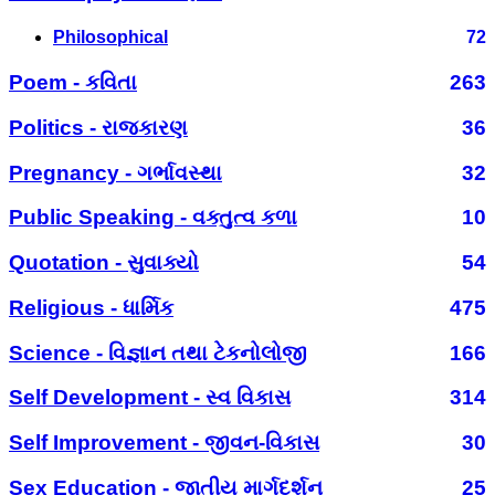
Philosophical
72
Poem - કવિતા
263
Politics - રાજકારણ
36
Pregnancy - ગર્ભાવસ્થા
32
Public Speaking - વક્તુત્વ કળા
10
Quotation - સુવાક્યો
54
Religious - ધાર્મિક
475
Science - વિજ્ઞાન તથા ટેકનોલોજી
166
Self Development - સ્વ વિકાસ
314
Self Improvement - જીવન-વિકાસ
30
Sex Education - જાતીય માર્ગદર્શન
25