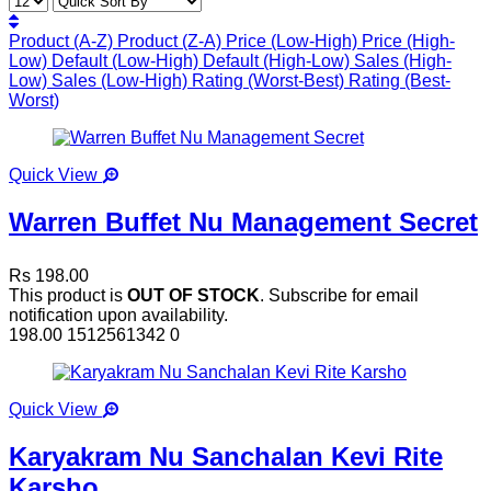
Product (A-Z)
Product (Z-A)
Price (Low-High)
Price (High-
Low)
Default (Low-High)
Default (High-Low)
Sales (High-
Low)
Sales (Low-High)
Rating (Worst-Best)
Rating (Best-
Worst)
Quick View
Warren Buffet Nu Management Secret
Rs 198.00
This product is
OUT OF STOCK
. Subscribe for email
notification upon availability.
198.00
1512561342
0
Quick View
Karyakram Nu Sanchalan Kevi Rite
Karsho