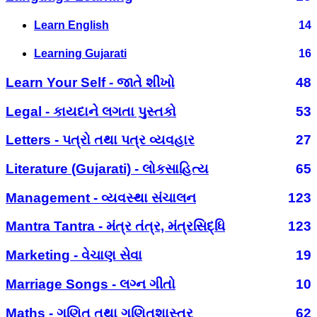
Learn English
14
Learning Gujarati
16
Learn Your Self - જાતે શીખો
48
Legal - કાયદાને લગતા પુસ્તકો
53
Letters - પત્રો તથા પત્ર વ્યવહાર
27
Literature (Gujarati) - લોકસાહિત્ય
65
Management - વ્યવસ્થા સંચાલન
123
Mantra Tantra - મંત્ર તંત્ર, મંત્રસિદ્ધિ
123
Marketing - વેચાણ સેવા
19
Marriage Songs - લગ્ન ગીતો
10
Maths - ગણિત તથા ગણિતશાસ્ત્ર
62