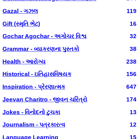
Gazal - ગઝલ
119
Gift (સ્મૃતિ ભેટ)
16
Gochar Agochar - અગોચર વિશ્વ
32
Grammar - વ્યાકરણના પુસ્તકો
38
Health - આરોગ્ય
238
Historical - ઇતિહાસવિષયક
156
Inspiration - પ્રેરણાત્મક
647
Jeevan Charitro - જીવન ચરિત્રો
174
Jokes - વિનોદનો ટુચકા
13
Journalism - પત્રકારત્વ
12
Language Learning
15