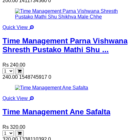
200.00
1411734560
0
Quick View
Time Management Parna Vishwana
Shresth Pustako Mathi Shu ...
Rs 240.00
240.00
1548745917
0
Quick View
Time Management Ane Safalta
Rs 320.00
320.00
1338110392
0