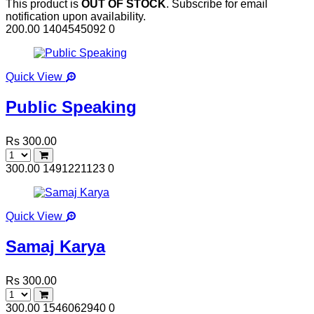
This product is
OUT OF STOCK
. Subscribe for email
notification upon availability.
200.00
1404545092
0
Quick View
Public Speaking
Rs 300.00
300.00
1491221123
0
Quick View
Samaj Karya
Rs 300.00
300.00
1546062940
0