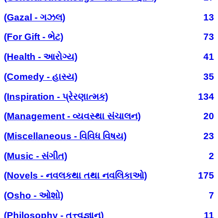
(Gazal - ગઝલ)
13
(For Gift - ભેટ)
73
(Health - આરોગ્ય)
41
(Comedy - હાસ્ય)
35
(Inspiration - પ્રેરણાત્મક)
134
(Management - વ્યવસ્થા સંચાલન)
20
(Miscellaneous - વિવિધ વિષય)
23
(Music - સંગીત)
2
(Novels - નવલકથા તથા નવલિકાઓ)
175
(Osho - ઓશો)
7
(Philosophy - તત્ત્વજ્ઞાન)
11