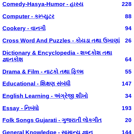
Comedy-Hasya-Humor - હાસ્ય
228
Computer - કમ્પ્યુટર
88
Cookery - વાનગી
94
Cross Word And Puzzles - કોયડા તથા ઉખાણાં
26
Dictionary & Encyclopedia - શબ્દકોશ તથા
જ્ઞાનકોશ
64
Drama & Film - નાટકો તથા ફિલ્મ
55
Educational - શિક્ષણ સંબંધી
147
English Learning - અંગ્રેજી શીખો
34
Essay - નિબંધો
193
Folk Songs Gujarati - ગુજરાતી લોકગીત
20
General Knowledge - સામાન્ય જ્ઞાન
144