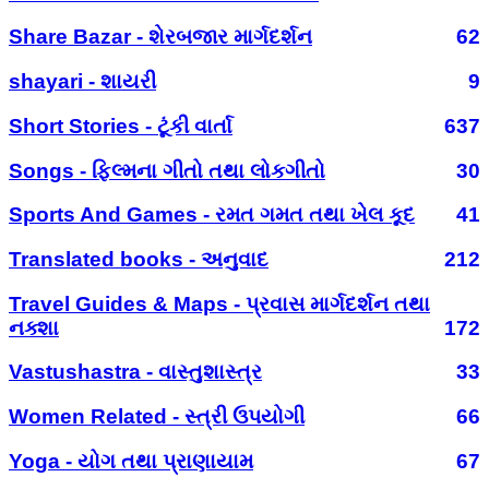
Share Bazar - શેરબજાર માર્ગદર્શન
62
shayari - શાયરી
9
Short Stories - ટૂંકી વાર્તા
637
Songs - ફિલ્મના ગીતો તથા લોકગીતો
30
Sports And Games - રમત ગમત તથા ખેલ કૂદ
41
Translated books - અનુવાદ
212
Travel Guides & Maps - પ્રવાસ માર્ગદર્શન તથા
નક્શા
172
Vastushastra - વાસ્તુશાસ્ત્ર
33
Women Related - સ્ત્રી ઉપયોગી
66
Yoga - યોગ તથા પ્રાણાયામ
67