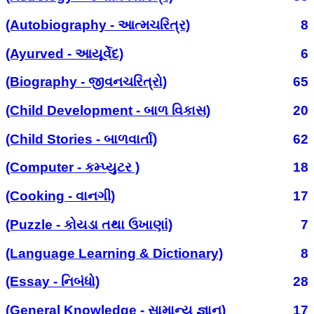
(Autobiography - આત્મચરિત્ર)
8
(Ayurved - આયૂર્વેદ)
6
(Biography - જીવનચરિત્રો)
65
(Child Development - બાળ વિકાસ)
20
(Child Stories - બાળવાર્તા)
62
(Computer - કમ્પ્યુટર )
18
(Cooking - વાનગી)
17
(Puzzle - કોયડા તથા ઉખાણાં)
7
(Language Learning & Dictionary)
8
(Essay - નિબંધો)
28
(General Knowledge - સામાન્ય જ્ઞાન)
17