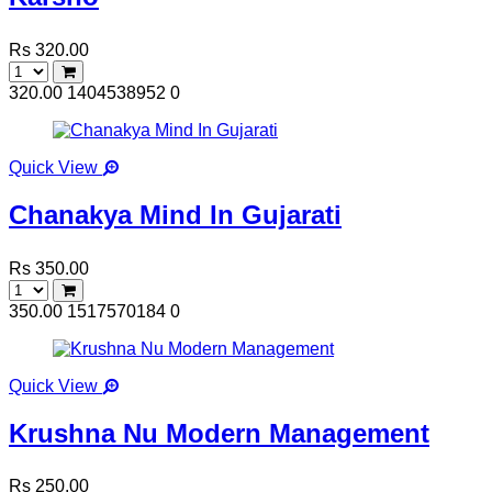
Rs 320.00
320.00
1404538952
0
Quick View
Chanakya Mind In Gujarati
Rs 350.00
350.00
1517570184
0
Quick View
Krushna Nu Modern Management
Rs 250.00