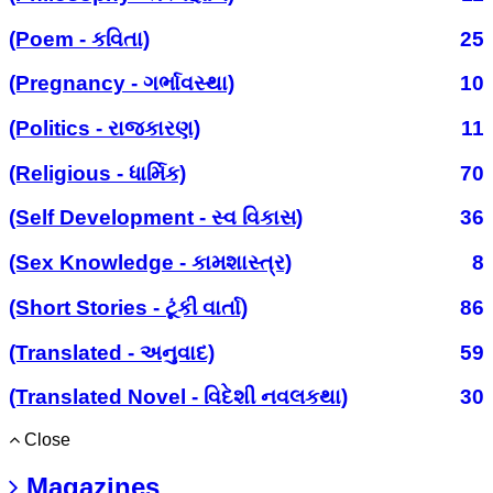
(Poem - કવિતા)
25
(Pregnancy - ગર્ભાવસ્થા)
10
(Politics - રાજકારણ)
11
(Religious - ધાર્મિક)
70
(Self Development - સ્વ વિકાસ)
36
(Sex Knowledge - કામશાસ્ત્ર)
8
(Short Stories - ટૂંકી વાર્તા)
86
(Translated - અનુવાદ)
59
(Translated Novel - વિદેશી નવલકથા)
30
Close
Magazines