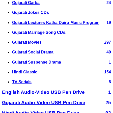
Gujarati Garba
24
Gujarati Jokes CDs
Gujarati Lectures-Katha-Dairo-Music Program
19
Gujarati Marriage Song CDs.
Gujarati Movies
297
Gujarati Social Drama
49
Gujarati Suspense Drama
1
Hindi Classic
154
TV Serials
8
English Audio-Video USB Pen Drive
1
Gujarati Audio-Video USB Pen Drive
25
Hindi Audio-Video USB Pen Drive
92