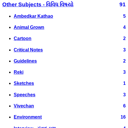
Other Subjects - વિવિધ વિષયો
91
Ambedkar Kathao
5
Animal Grown
4
Cartoon
2
Critical Notes
3
Guidelines
2
Reki
3
Sketches
1
Speeches
3
Vivechan
6
Environment
16