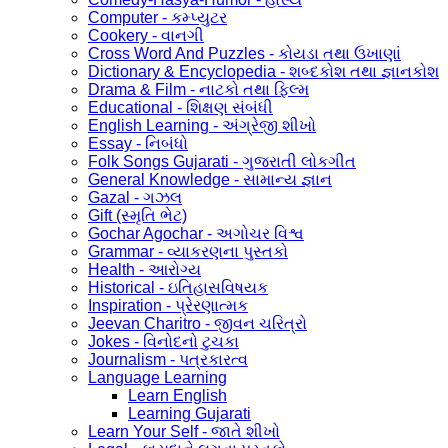
Computer - કમ્પ્યુટર
Cookery - વાનગી
Cross Word And Puzzles - કોયડા તથા ઉખાણાં
Dictionary & Encyclopedia - શબ્દકોશ તથા જ્ઞાનકોશ
Drama & Film - નાટકો તથા ફિલ્મ
Educational - શિક્ષણ સંબંધી
English Learning - અંગ્રેજી શીખો
Essay - નિબંધો
Folk Songs Gujarati - ગુજરાતી લોકગીત
General Knowledge - સામાન્ય જ્ઞાન
Gazal - ગઝલ
Gift (સ્મૃતિ ભેટ)
Gochar Agochar - અગોચર વિશ્વ
Grammar - વ્યાકરણના પુસ્તકો
Health - આરોગ્ય
Historical - ઇતિહાસવિષયક
Inspiration - પ્રેરણાત્મક
Jeevan Charitro - જીવન ચરિત્રો
Jokes - વિનોદનો ટુચકા
Journalism - પત્રકારત્વ
Language Learning
Learn English
Learning Gujarati
Learn Your Self - જાતે શીખો