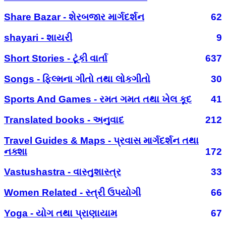
Share Bazar - શેરબજાર માર્ગદર્શન
62
shayari - શાયરી
9
Short Stories - ટૂંકી વાર્તા
637
Songs - ફિલ્મના ગીતો તથા લોકગીતો
30
Sports And Games - રમત ગમત તથા ખેલ કૂદ
41
Translated books - અનુવાદ
212
Travel Guides & Maps - પ્રવાસ માર્ગદર્શન તથા
નક્શા
172
Vastushastra - વાસ્તુશાસ્ત્ર
33
Women Related - સ્ત્રી ઉપયોગી
66
Yoga - યોગ તથા પ્રાણાયામ
67