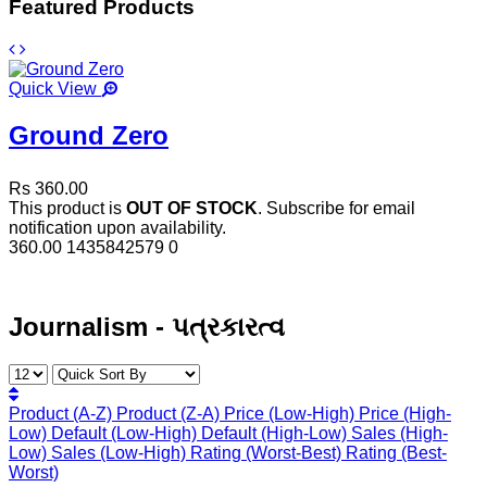
Featured Products
Quick View
Ground Zero
Rs 360.00
This product is
OUT OF STOCK
. Subscribe for email
notification upon availability.
360.00
1435842579
0
Journalism - પત્રકારત્વ
Product (A-Z)
Product (Z-A)
Price (Low-High)
Price (High-
Low)
Default (Low-High)
Default (High-Low)
Sales (High-
Low)
Sales (Low-High)
Rating (Worst-Best)
Rating (Best-
Worst)