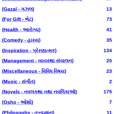
(Gazal - ગઝલ)
13
(For Gift - ભેટ)
73
(Health - આરોગ્ય)
41
(Comedy - હાસ્ય)
35
(Inspiration - પ્રેરણાત્મક)
134
(Management - વ્યવસ્થા સંચાલન)
20
(Miscellaneous - વિવિધ વિષય)
23
(Music - સંગીત)
2
(Novels - નવલકથા તથા નવલિકાઓ)
175
(Osho - ઓશો)
7
(Philosophy - તત્ત્વજ્ઞાન)
11