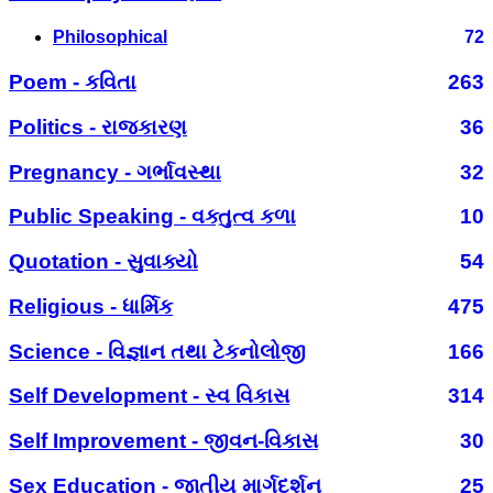
Philosophical
72
Poem - કવિતા
263
Politics - રાજકારણ
36
Pregnancy - ગર્ભાવસ્થા
32
Public Speaking - વક્તુત્વ કળા
10
Quotation - સુવાક્યો
54
Religious - ધાર્મિક
475
Science - વિજ્ઞાન તથા ટેકનોલોજી
166
Self Development - સ્વ વિકાસ
314
Self Improvement - જીવન-વિકાસ
30
Sex Education - જાતીય માર્ગદર્શન
25