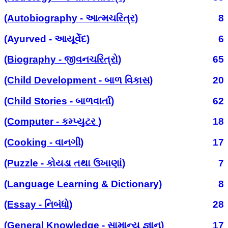
(Autobiography - આત્મચરિત્ર)
8
(Ayurved - આયૂર્વેદ)
6
(Biography - જીવનચરિત્રો)
65
(Child Development - બાળ વિકાસ)
20
(Child Stories - બાળવાર્તા)
62
(Computer - કમ્પ્યુટર )
18
(Cooking - વાનગી)
17
(Puzzle - કોયડા તથા ઉખાણાં)
7
(Language Learning & Dictionary)
8
(Essay - નિબંધો)
28
(General Knowledge - સામાન્ય જ્ઞાન)
17