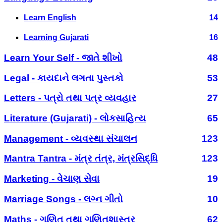
Learn English
14
Learning Gujarati
16
Learn Your Self - જાતે શીખો
48
Legal - કાયદાને લગતા પુસ્તકો
53
Letters - પત્રો તથા પત્ર વ્યવહાર
27
Literature (Gujarati) - લોકસાહિત્ય
65
Management - વ્યવસ્થા સંચાલન
123
Mantra Tantra - મંત્ર તંત્ર, મંત્રસિદ્ધિ
123
Marketing - વેચાણ સેવા
19
Marriage Songs - લગ્ન ગીતો
10
Maths - ગણિત તથા ગણિતશાસ્ત્ર
62