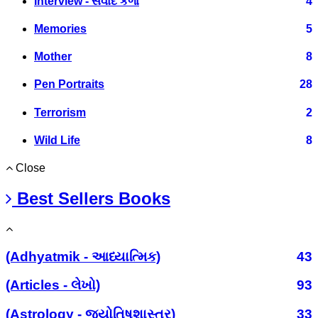
Interview - સંવાદ કળા
4
Memories
5
Mother
8
Pen Portraits
28
Terrorism
2
Wild Life
8
Close
Best Sellers Books
(Adhyatmik - આધ્યાત્મિક)
43
(Articles - લેખો)
93
(Astrology - જ્યોતિષશાસ્ત્ર)
33