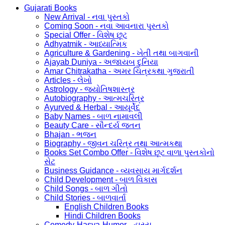
Gujarati Books
New Arrival - નવા પુસ્તકો
Coming Soon - નવા આવનારા પુસ્તકો
Special Offer - વિશેષ છૂટ
Adhyatmik - આધ્યાત્મિક
Agriculture & Gardening - ખેતી તથા બાગવાની
Ajayab Duniya - અજાયબ દુનિયા
Amar Chitrakatha - અમર ચિત્રકથા ગુજરાતી
Articles - લેખો
Astrology - જ્યોતિષશાસ્ત્ર
Autobiography - આત્મચરિત્ર
Ayurved & Herbal - આયૂર્વેદ
Baby Names - બાળ નામાવલી
Beauty Care - સૌન્દર્ય જતન
Bhajan - ભજન
Biography - જીવન ચરિત્ર તથા આત્મકથા
Books Set Combo Offer - વિશેષ છૂટ વાળા પુસ્તકોનો
સેટ
Business Guidance - વ્યવસાય માર્ગદર્શન
Child Development - બાળ વિકાસ
Child Songs - બાળ ગીતો
Child Stories - બાળવાર્તા
English Children Books
Hindi Children Books
Comedy-Hasya-Humor - હાસ્ય