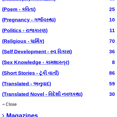
(Poem - કવિતા)
25
(Pregnancy - ગર્ભાવસ્થા)
10
(Politics - રાજકારણ)
11
(Religious - ધાર્મિક)
70
(Self Development - સ્વ વિકાસ)
36
(Sex Knowledge - કામશાસ્ત્ર)
8
(Short Stories - ટૂંકી વાર્તા)
86
(Translated - અનુવાદ)
59
(Translated Novel - વિદેશી નવલકથા)
30
Close
Magazines