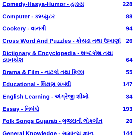
Comedy-Hasya-Humor - હાસ્ય
228
Computer - કમ્પ્યુટર
88
Cookery - વાનગી
94
Cross Word And Puzzles - કોયડા તથા ઉખાણાં
26
Dictionary & Encyclopedia - શબ્દકોશ તથા
જ્ઞાનકોશ
64
Drama & Film - નાટકો તથા ફિલ્મ
55
Educational - શિક્ષણ સંબંધી
147
English Learning - અંગ્રેજી શીખો
34
Essay - નિબંધો
193
Folk Songs Gujarati - ગુજરાતી લોકગીત
20
General Knowledge - સામાન્ય જ્ઞાન
144