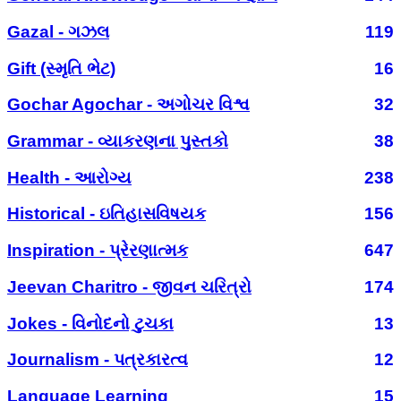
Gazal - ગઝલ
119
Gift (સ્મૃતિ ભેટ)
16
Gochar Agochar - અગોચર વિશ્વ
32
Grammar - વ્યાકરણના પુસ્તકો
38
Health - આરોગ્ય
238
Historical - ઇતિહાસવિષયક
156
Inspiration - પ્રેરણાત્મક
647
Jeevan Charitro - જીવન ચરિત્રો
174
Jokes - વિનોદનો ટુચકા
13
Journalism - પત્રકારત્વ
12
Language Learning
15