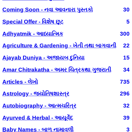
Coming Soon - નવા આવનારા પુસ્તકો
30
Special Offer - વિશેષ છૂટ
5
Adhyatmik - આધ્યાત્મિક
300
Agriculture & Gardening - ખેતી તથા બાગવાની
22
Ajayab Duniya - અજાયબ દુનિયા
15
Amar Chitrakatha - અમર ચિત્રકથા ગુજરાતી
34
Articles - લેખો
735
Astrology - જ્યોતિષશાસ્ત્ર
296
Autobiography - આત્મચરિત્ર
32
Ayurved & Herbal - આયૂર્વેદ
39
Baby Names - બાળ નામાવલી
3