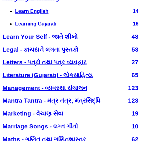
Learn English
14
Learning Gujarati
16
Learn Your Self - જાતે શીખો
48
Legal - કાયદાને લગતા પુસ્તકો
53
Letters - પત્રો તથા પત્ર વ્યવહાર
27
Literature (Gujarati) - લોકસાહિત્ય
65
Management - વ્યવસ્થા સંચાલન
123
Mantra Tantra - મંત્ર તંત્ર, મંત્રસિદ્ધિ
123
Marketing - વેચાણ સેવા
19
Marriage Songs - લગ્ન ગીતો
10
Maths - ગણિત તથા ગણિતશાસ્ત્ર
62