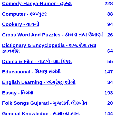
Comedy-Hasya-Humor - હાસ્ય
228
Computer - કમ્પ્યુટર
88
Cookery - વાનગી
94
Cross Word And Puzzles - કોયડા તથા ઉખાણાં
26
Dictionary & Encyclopedia - શબ્દકોશ તથા
જ્ઞાનકોશ
64
Drama & Film - નાટકો તથા ફિલ્મ
55
Educational - શિક્ષણ સંબંધી
147
English Learning - અંગ્રેજી શીખો
34
Essay - નિબંધો
193
Folk Songs Gujarati - ગુજરાતી લોકગીત
20
General Knowledge - સામાન્ય જ્ઞાન
144