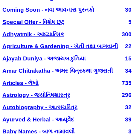
Coming Soon - નવા આવનારા પુસ્તકો
30
Special Offer - વિશેષ છૂટ
5
Adhyatmik - આધ્યાત્મિક
300
Agriculture & Gardening - ખેતી તથા બાગવાની
22
Ajayab Duniya - અજાયબ દુનિયા
15
Amar Chitrakatha - અમર ચિત્રકથા ગુજરાતી
34
Articles - લેખો
735
Astrology - જ્યોતિષશાસ્ત્ર
296
Autobiography - આત્મચરિત્ર
32
Ayurved & Herbal - આયૂર્વેદ
39
Baby Names - બાળ નામાવલી
3