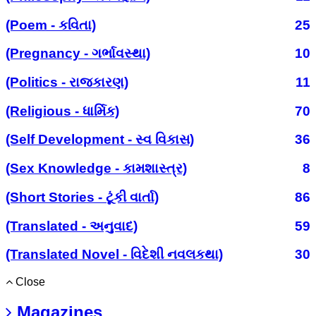
(Poem - કવિતા)
25
(Pregnancy - ગર્ભાવસ્થા)
10
(Politics - રાજકારણ)
11
(Religious - ધાર્મિક)
70
(Self Development - સ્વ વિકાસ)
36
(Sex Knowledge - કામશાસ્ત્ર)
8
(Short Stories - ટૂંકી વાર્તા)
86
(Translated - અનુવાદ)
59
(Translated Novel - વિદેશી નવલકથા)
30
Close
Magazines