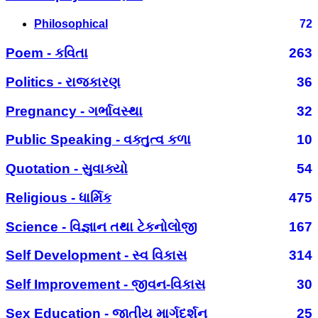
Philosophical
72
Poem - કવિતા
263
Politics - રાજકારણ
36
Pregnancy - ગર્ભાવસ્થા
32
Public Speaking - વક્તુત્વ કળા
10
Quotation - સુવાક્યો
54
Religious - ધાર્મિક
475
Science - વિજ્ઞાન તથા ટેકનોલોજી
167
Self Development - સ્વ વિકાસ
314
Self Improvement - જીવન-વિકાસ
30
Sex Education - જાતીય માર્ગદર્શન
25