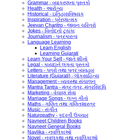
Grammar - વ્યાકરણના પુસ્તકો
Health - આરોગ્ય
Historical - ઇતિહાસવિષયક
Inspiration - પ્રેરણાત્મક
Jeevan Charitro - જીવન ચરિત્રો
Jokes - વિનોદનો ટુચકા
Journalism - પત્રકારત્વ
Language Learning
Learn English
Learning Gujarati
Learn Your Self - જાતે શીખો
Legal - કાયદાને લગતા પુસ્તકો
Letters - પત્રો તથા પત્ર વ્યવહાર
Literature (Gujarati) - લોકસાહિત્ય
Management - વ્યવસ્થા સંચાલન
Mantra Tantra - મંત્ર તંત્ર, મંત્રસિદ્ધિ
Marketing - વેચાણ સેવા
Marriage Songs - લગ્ન ગીતો
Maths - ગણિત તથા ગણિતશાસ્ત્ર
Music - સંગીત
Naturopathy - કુદરતી ઉપચાર
Navneet Children Books
Navneet General Books
Navlika - નવલિકાઓ
Novel - નવલકથા તથા નવલિકાઓ