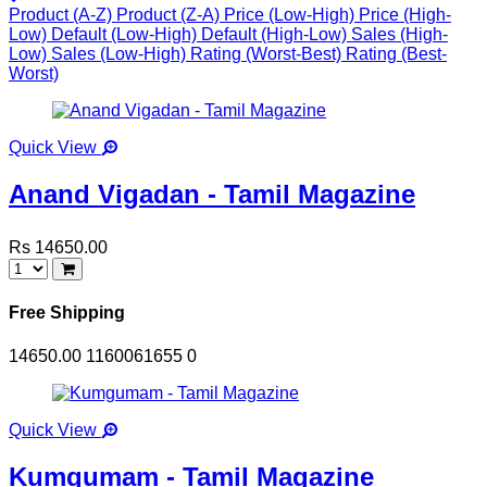
Product (A-Z)
Product (Z-A)
Price (Low-High)
Price (High-
Low)
Default (Low-High)
Default (High-Low)
Sales (High-
Low)
Sales (Low-High)
Rating (Worst-Best)
Rating (Best-
Worst)
Quick View
Anand Vigadan - Tamil Magazine
Rs 14650.00
Free Shipping
14650.00
1160061655
0
Quick View
Kumgumam - Tamil Magazine