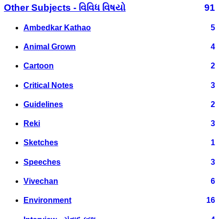
Other Subjects - વિવિધ વિષયો
91
Ambedkar Kathao
5
Animal Grown
4
Cartoon
2
Critical Notes
3
Guidelines
2
Reki
3
Sketches
1
Speeches
3
Vivechan
6
Environment
16