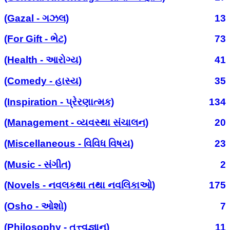
(Gazal - ગઝલ)
13
(For Gift - ભેટ)
73
(Health - આરોગ્ય)
41
(Comedy - હાસ્ય)
35
(Inspiration - પ્રેરણાત્મક)
134
(Management - વ્યવસ્થા સંચાલન)
20
(Miscellaneous - વિવિધ વિષય)
23
(Music - સંગીત)
2
(Novels - નવલકથા તથા નવલિકાઓ)
175
(Osho - ઓશો)
7
(Philosophy - તત્ત્વજ્ઞાન)
11