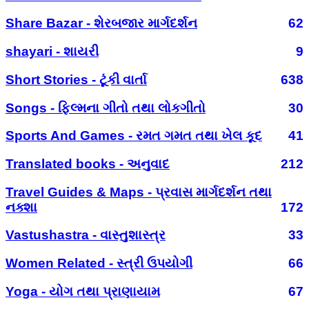
Share Bazar - શેરબજાર માર્ગદર્શન
62
shayari - શાયરી
9
Short Stories - ટૂંકી વાર્તા
638
Songs - ફિલ્મના ગીતો તથા લોકગીતો
30
Sports And Games - રમત ગમત તથા ખેલ કૂદ
41
Translated books - અનુવાદ
212
Travel Guides & Maps - પ્રવાસ માર્ગદર્શન તથા
નક્શા
172
Vastushastra - વાસ્તુશાસ્ત્ર
33
Women Related - સ્ત્રી ઉપયોગી
66
Yoga - યોગ તથા પ્રાણાયામ
67