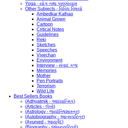
Yoga - યોગ તથા પ્રાણાયામ
Other Subjects - વિવિધ વિષયો
Ambedkar Kathao
Animal Grown
Cartoon
Critical Notes
Guidelines
Reki
Sketches
Speeches
Vivechan
Environment
Interview - સંવાદ કળા
Memories
Mother
Pen Portraits
Terrorism
Wild Life
Best Sellers Books
(Adhyatmik - આધ્યાત્મિક)
(Articles - લેખો)
(Astrology - જ્યોતિષશાસ્ત્ર)
(Autobiography - આત્મચરિત્ર)
(Ayurved - આયૂર્વેદ)
(Biography - જીવનચરિત્રો)