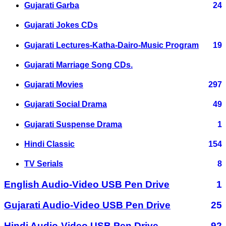
Gujarati Garba
24
Gujarati Jokes CDs
Gujarati Lectures-Katha-Dairo-Music Program
19
Gujarati Marriage Song CDs.
Gujarati Movies
297
Gujarati Social Drama
49
Gujarati Suspense Drama
1
Hindi Classic
154
TV Serials
8
English Audio-Video USB Pen Drive
1
Gujarati Audio-Video USB Pen Drive
25
Hindi Audio-Video USB Pen Drive
92