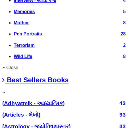
Interview - સંવાદ કળા
4
Memories
5
Mother
8
Pen Portraits
28
Terrorism
2
Wild Life
8
Close
Best Sellers Books
(Adhyatmik - આધ્યાત્મિક)
43
(Articles - લેખો)
93
(Astrology - જ્યોતિષશાસ્ત્ર)
33