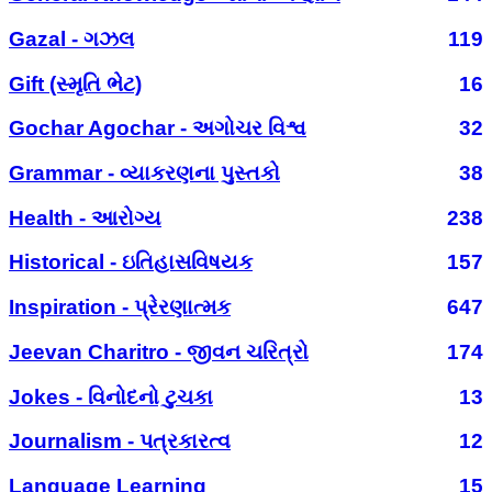
Gazal - ગઝલ
119
Gift (સ્મૃતિ ભેટ)
16
Gochar Agochar - અગોચર વિશ્વ
32
Grammar - વ્યાકરણના પુસ્તકો
38
Health - આરોગ્ય
238
Historical - ઇતિહાસવિષયક
157
Inspiration - પ્રેરણાત્મક
647
Jeevan Charitro - જીવન ચરિત્રો
174
Jokes - વિનોદનો ટુચકા
13
Journalism - પત્રકારત્વ
12
Language Learning
15