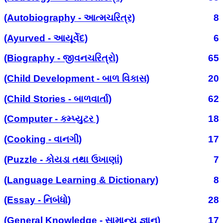
(Autobiography - આત્મચરિત્ર)
8
(Ayurved - આયૂર્વેદ)
6
(Biography - જીવનચરિત્રો)
65
(Child Development - બાળ વિકાસ)
20
(Child Stories - બાળવાર્તા)
62
(Computer - કમ્પ્યુટર )
18
(Cooking - વાનગી)
17
(Puzzle - કોયડા તથા ઉખાણાં)
7
(Language Learning & Dictionary)
8
(Essay - નિબંધો)
28
(General Knowledge - સામાન્ય જ્ઞાન)
17