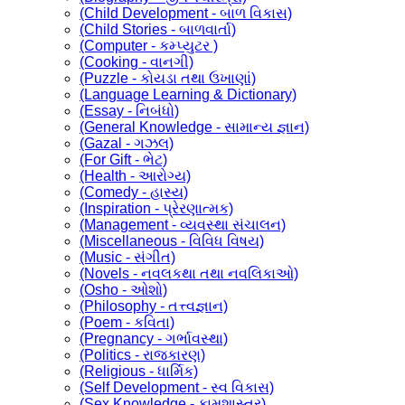
(Child Development - બાળ વિકાસ)
(Child Stories - બાળવાર્તા)
(Computer - કમ્પ્યુટર )
(Cooking - વાનગી)
(Puzzle - કોયડા તથા ઉખાણાં)
(Language Learning & Dictionary)
(Essay - નિબંધો)
(General Knowledge - સામાન્ય જ્ઞાન)
(Gazal - ગઝલ)
(For Gift - ભેટ)
(Health - આરોગ્ય)
(Comedy - હાસ્ય)
(Inspiration - પ્રેરણાત્મક)
(Management - વ્યવસ્થા સંચાલન)
(Miscellaneous - વિવિધ વિષય)
(Music - સંગીત)
(Novels - નવલકથા તથા નવલિકાઓ)
(Osho - ઓશો)
(Philosophy - તત્ત્વજ્ઞાન)
(Poem - કવિતા)
(Pregnancy - ગર્ભાવસ્થા)
(Politics - રાજકારણ)
(Religious - ધાર્મિક)
(Self Development - સ્વ વિકાસ)
(Sex Knowledge - કામશાસ્ત્ર)