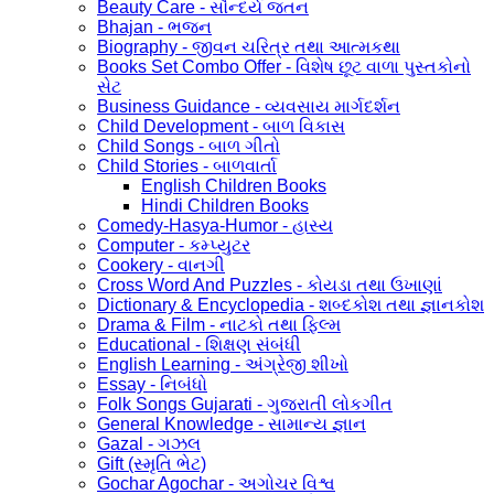
Beauty Care - સૌન્દર્ય જતન
Bhajan - ભજન
Biography - જીવન ચરિત્ર તથા આત્મકથા
Books Set Combo Offer - વિશેષ છૂટ વાળા પુસ્તકોનો
સેટ
Business Guidance - વ્યવસાય માર્ગદર્શન
Child Development - બાળ વિકાસ
Child Songs - બાળ ગીતો
Child Stories - બાળવાર્તા
English Children Books
Hindi Children Books
Comedy-Hasya-Humor - હાસ્ય
Computer - કમ્પ્યુટર
Cookery - વાનગી
Cross Word And Puzzles - કોયડા તથા ઉખાણાં
Dictionary & Encyclopedia - શબ્દકોશ તથા જ્ઞાનકોશ
Drama & Film - નાટકો તથા ફિલ્મ
Educational - શિક્ષણ સંબંધી
English Learning - અંગ્રેજી શીખો
Essay - નિબંધો
Folk Songs Gujarati - ગુજરાતી લોકગીત
General Knowledge - સામાન્ય જ્ઞાન
Gazal - ગઝલ
Gift (સ્મૃતિ ભેટ)
Gochar Agochar - અગોચર વિશ્વ