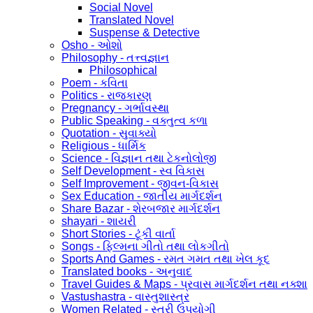
Social Novel
Translated Novel
Suspense & Detective
Osho - ઓશો
Philosophy - તત્ત્વજ્ઞાન
Philosophical
Poem - કવિતા
Politics - રાજકારણ
Pregnancy - ગર્ભાવસ્થા
Public Speaking - વક્તુત્વ કળા
Quotation - સુવાક્યો
Religious - ધાર્મિક
Science - વિજ્ઞાન તથા ટેકનોલોજી
Self Development - સ્વ વિકાસ
Self Improvement - જીવન-વિકાસ
Sex Education - જાતીય માર્ગદર્શન
Share Bazar - શેરબજાર માર્ગદર્શન
shayari - શાયરી
Short Stories - ટૂંકી વાર્તા
Songs - ફિલ્મના ગીતો તથા લોકગીતો
Sports And Games - રમત ગમત તથા ખેલ કૂદ
Translated books - અનુવાદ
Travel Guides & Maps - પ્રવાસ માર્ગદર્શન તથા નક્શા
Vastushastra - વાસ્તુશાસ્ત્ર
Women Related - સ્ત્રી ઉપયોગી