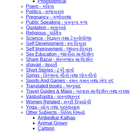
Philosophical
Poem - કવિતા
Politics - રાજકારણ
Pregnancy - ગર્ભાવસ્થા
Public Speaking - વક્તુત્વ કળા
Quotation - સુવાક્યો
Religious - ધાર્મિક
Science - વિજ્ઞાન તથા ટેકનોલોજી
Self Development - સ્વ વિકાસ
Self Improvement - જીવન-વિકાસ
Sex Education - જાતીય માર્ગદર્શન
Share Bazar - શેરબજાર માર્ગદર્શન
shayari - શાયરી
Short Stories - ટૂંકી વાર્તા
Songs - ફિલ્મના ગીતો તથા લોકગીતો
Sports And Games - રમત ગમત તથા ખેલ કૂદ
Translated books - અનુવાદ
Travel Guides & Maps - પ્રવાસ માર્ગદર્શન તથા નક્શા
Vastushastra - વાસ્તુશાસ્ત્ર
Women Related - સ્ત્રી ઉપયોગી
Yoga - યોગ તથા પ્રાણાયામ
Other Subjects - વિવિધ વિષયો
Ambedkar Kathao
Animal Grown
Cartoon