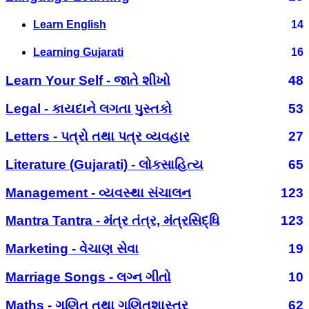
Learn English
14
Learning Gujarati
16
Learn Your Self - જાતે શીખો
48
Legal - કાયદાને લગતા પુસ્તકો
53
Letters - પત્રો તથા પત્ર વ્યવહાર
27
Literature (Gujarati) - લોકસાહિત્ય
65
Management - વ્યવસ્થા સંચાલન
123
Mantra Tantra - મંત્ર તંત્ર, મંત્રસિદ્ધિ
123
Marketing - વેચાણ સેવા
19
Marriage Songs - લગ્ન ગીતો
10
Maths - ગણિત તથા ગણિતશાસ્ત્ર
62