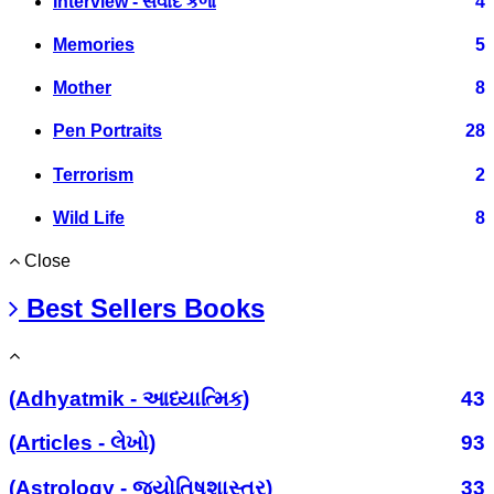
Interview - સંવાદ કળા
4
Memories
5
Mother
8
Pen Portraits
28
Terrorism
2
Wild Life
8
Close
Best Sellers Books
(Adhyatmik - આધ્યાત્મિક)
43
(Articles - લેખો)
93
(Astrology - જ્યોતિષશાસ્ત્ર)
33