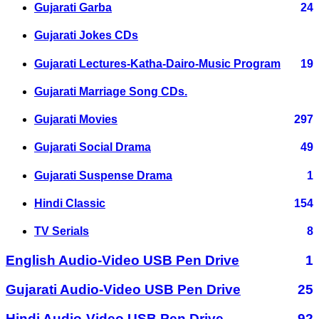
Gujarati Garba
24
Gujarati Jokes CDs
Gujarati Lectures-Katha-Dairo-Music Program
19
Gujarati Marriage Song CDs.
Gujarati Movies
297
Gujarati Social Drama
49
Gujarati Suspense Drama
1
Hindi Classic
154
TV Serials
8
English Audio-Video USB Pen Drive
1
Gujarati Audio-Video USB Pen Drive
25
Hindi Audio-Video USB Pen Drive
92