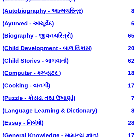
(Autobiography - આત્મચરિત્ર)
8
(Ayurved - આયૂર્વેદ)
6
(Biography - જીવનચરિત્રો)
65
(Child Development - બાળ વિકાસ)
20
(Child Stories - બાળવાર્તા)
62
(Computer - કમ્પ્યુટર )
18
(Cooking - વાનગી)
17
(Puzzle - કોયડા તથા ઉખાણાં)
7
(Language Learning & Dictionary)
8
(Essay - નિબંધો)
28
(General Knowledge - સામાન્ય જ્ઞાન)
17