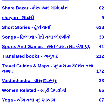
Share Bazar - શેરબજાર માર્ગદર્શન
62
shayari - શાયરી
9
Short Stories - ટૂંકી વાર્તા
638
Songs - ફિલ્મના ગીતો તથા લોકગીતો
30
Sports And Games - રમત ગમત તથા ખેલ કૂદ
41
Translated books - અનુવાદ
212
Travel Guides & Maps - પ્રવાસ માર્ગદર્શન તથા
નક્શા
172
Vastushastra - વાસ્તુશાસ્ત્ર
33
Women Related - સ્ત્રી ઉપયોગી
66
Yoga - યોગ તથા પ્રાણાયામ
67