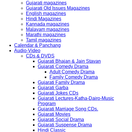
Gujarati magazines
Gujarati Old Issues Magazines
English magazines
Hindi Magazines
Kannada magazines
Malayam magazines
Marathi magazines
Tamil magazines
Calendar & Panchang
Audio-Video
CDs & DVDS
Gujarati Bhajan & Jain Stavan
Gujarati Comedy Drama
Adult Comedy Drama
Family Comedy Drama
Gujarati Family Drama
Gujarati Garba
Gujarati Jokes CDs
Gujarati Lectures-Katha-Dairo-Music
Program
Gujarati Marriage Song CDs.
Gujarati Movies
Gujarati Social Drama
Gujarati Suspense Drama
Hindi Classic