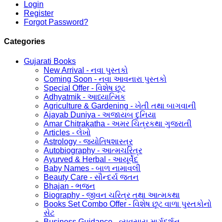
Login
Register
Forgot Password?
Categories
Gujarati Books
New Arrival - નવા પુસ્તકો
Coming Soon - નવા આવનારા પુસ્તકો
Special Offer - વિશેષ છૂટ
Adhyatmik - આધ્યાત્મિક
Agriculture & Gardening - ખેતી તથા બાગવાની
Ajayab Duniya - અજાયબ દુનિયા
Amar Chitrakatha - અમર ચિત્રકથા ગુજરાતી
Articles - લેખો
Astrology - જ્યોતિષશાસ્ત્ર
Autobiography - આત્મચરિત્ર
Ayurved & Herbal - આયૂર્વેદ
Baby Names - બાળ નામાવલી
Beauty Care - સૌન્દર્ય જતન
Bhajan - ભજન
Biography - જીવન ચરિત્ર તથા આત્મકથા
Books Set Combo Offer - વિશેષ છૂટ વાળા પુસ્તકોનો
સેટ
Business Guidance - વ્યવસાય માર્ગદર્શન