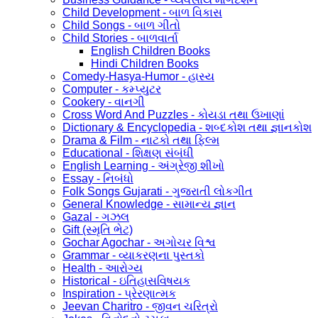
Child Development - બાળ વિકાસ
Child Songs - બાળ ગીતો
Child Stories - બાળવાર્તા
English Children Books
Hindi Children Books
Comedy-Hasya-Humor - હાસ્ય
Computer - કમ્પ્યુટર
Cookery - વાનગી
Cross Word And Puzzles - કોયડા તથા ઉખાણાં
Dictionary & Encyclopedia - શબ્દકોશ તથા જ્ઞાનકોશ
Drama & Film - નાટકો તથા ફિલ્મ
Educational - શિક્ષણ સંબંધી
English Learning - અંગ્રેજી શીખો
Essay - નિબંધો
Folk Songs Gujarati - ગુજરાતી લોકગીત
General Knowledge - સામાન્ય જ્ઞાન
Gazal - ગઝલ
Gift (સ્મૃતિ ભેટ)
Gochar Agochar - અગોચર વિશ્વ
Grammar - વ્યાકરણના પુસ્તકો
Health - આરોગ્ય
Historical - ઇતિહાસવિષયક
Inspiration - પ્રેરણાત્મક
Jeevan Charitro - જીવન ચરિત્રો