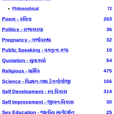
Philosophical
72
Poem - કવિતા
263
Politics - રાજકારણ
36
Pregnancy - ગર્ભાવસ્થા
32
Public Speaking - વક્તુત્વ કળા
10
Quotation - સુવાક્યો
54
Religious - ધાર્મિક
475
Science - વિજ્ઞાન તથા ટેકનોલોજી
166
Self Development - સ્વ વિકાસ
314
Self Improvement - જીવન-વિકાસ
30
Sex Education - જાતીય માર્ગદર્શન
25