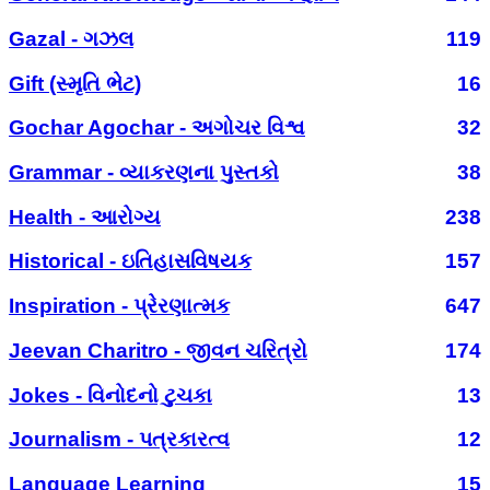
Gazal - ગઝલ
119
Gift (સ્મૃતિ ભેટ)
16
Gochar Agochar - અગોચર વિશ્વ
32
Grammar - વ્યાકરણના પુસ્તકો
38
Health - આરોગ્ય
238
Historical - ઇતિહાસવિષયક
157
Inspiration - પ્રેરણાત્મક
647
Jeevan Charitro - જીવન ચરિત્રો
174
Jokes - વિનોદનો ટુચકા
13
Journalism - પત્રકારત્વ
12
Language Learning
15