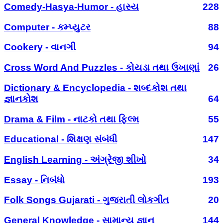
Comedy-Hasya-Humor - હાસ્ય
228
Computer - કમ્પ્યુટર
88
Cookery - વાનગી
94
Cross Word And Puzzles - કોયડા તથા ઉખાણાં
26
Dictionary & Encyclopedia - શબ્દકોશ તથા
જ્ઞાનકોશ
64
Drama & Film - નાટકો તથા ફિલ્મ
55
Educational - શિક્ષણ સંબંધી
147
English Learning - અંગ્રેજી શીખો
34
Essay - નિબંધો
193
Folk Songs Gujarati - ગુજરાતી લોકગીત
20
General Knowledge - સામાન્ય જ્ઞાન
144