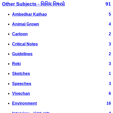
Other Subjects - વિવિધ વિષયો
91
Ambedkar Kathao
5
Animal Grown
4
Cartoon
2
Critical Notes
3
Guidelines
2
Reki
3
Sketches
1
Speeches
3
Vivechan
6
Environment
16