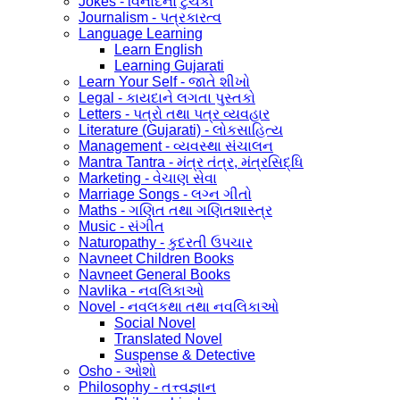
Jokes - વિનોદનો ટુચકા
Journalism - પત્રકારત્વ
Language Learning
Learn English
Learning Gujarati
Learn Your Self - જાતે શીખો
Legal - કાયદાને લગતા પુસ્તકો
Letters - પત્રો તથા પત્ર વ્યવહાર
Literature (Gujarati) - લોકસાહિત્ય
Management - વ્યવસ્થા સંચાલન
Mantra Tantra - મંત્ર તંત્ર, મંત્રસિદ્ધિ
Marketing - વેચાણ સેવા
Marriage Songs - લગ્ન ગીતો
Maths - ગણિત તથા ગણિતશાસ્ત્ર
Music - સંગીત
Naturopathy - કુદરતી ઉપચાર
Navneet Children Books
Navneet General Books
Navlika - નવલિકાઓ
Novel - નવલકથા તથા નવલિકાઓ
Social Novel
Translated Novel
Suspense & Detective
Osho - ઓશો
Philosophy - તત્ત્વજ્ઞાન