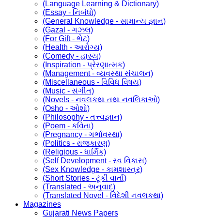
(Language Learning & Dictionary)
(Essay - નિબંધો)
(General Knowledge - સામાન્ય જ્ઞાન)
(Gazal - ગઝલ)
(For Gift - ભેટ)
(Health - આરોગ્ય)
(Comedy - હાસ્ય)
(Inspiration - પ્રેરણાત્મક)
(Management - વ્યવસ્થા સંચાલન)
(Miscellaneous - વિવિધ વિષય)
(Music - સંગીત)
(Novels - નવલકથા તથા નવલિકાઓ)
(Osho - ઓશો)
(Philosophy - તત્ત્વજ્ઞાન)
(Poem - કવિતા)
(Pregnancy - ગર્ભાવસ્થા)
(Politics - રાજકારણ)
(Religious - ધાર્મિક)
(Self Development - સ્વ વિકાસ)
(Sex Knowledge - કામશાસ્ત્ર)
(Short Stories - ટૂંકી વાર્તા)
(Translated - અનુવાદ)
(Translated Novel - વિદેશી નવલકથા)
Magazines
Gujarati News Papers