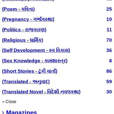
(Poem - કવિતા)
25
(Pregnancy - ગર્ભાવસ્થા)
10
(Politics - રાજકારણ)
11
(Religious - ધાર્મિક)
70
(Self Development - સ્વ વિકાસ)
36
(Sex Knowledge - કામશાસ્ત્ર)
8
(Short Stories - ટૂંકી વાર્તા)
86
(Translated - અનુવાદ)
59
(Translated Novel - વિદેશી નવલકથા)
30
Close
Magazines