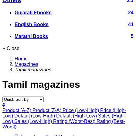
Others
25
Gujarati Ebooks
24
English Books
41
Marathi Books
5
Close
Home
Magazines
Tamil magazines
Tamil magazines
Product (A-Z)
Product (Z-A)
Price (Low-High)
Price (High-
Low)
Default (Low-High)
Default (High-Low)
Sales (High-
Low)
Sales (Low-High)
Rating (Worst-Best)
Rating (Best-
Worst)