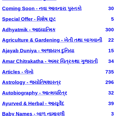
Coming Soon - નવા આવનારા પુસ્તકો
30
Special Offer - વિશેષ છૂટ
5
Adhyatmik - આધ્યાત્મિક
300
Agriculture & Gardening - ખેતી તથા બાગવાની
22
Ajayab Duniya - અજાયબ દુનિયા
15
Amar Chitrakatha - અમર ચિત્રકથા ગુજરાતી
34
Articles - લેખો
735
Astrology - જ્યોતિષશાસ્ત્ર
296
Autobiography - આત્મચરિત્ર
32
Ayurved & Herbal - આયૂર્વેદ
39
Baby Names - બાળ નામાવલી
3