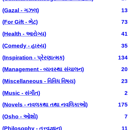
(Gazal - ગઝલ)
13
(For Gift - ભેટ)
73
(Health - આરોગ્ય)
41
(Comedy - હાસ્ય)
35
(Inspiration - પ્રેરણાત્મક)
134
(Management - વ્યવસ્થા સંચાલન)
20
(Miscellaneous - વિવિધ વિષય)
23
(Music - સંગીત)
2
(Novels - નવલકથા તથા નવલિકાઓ)
175
(Osho - ઓશો)
7
(Philosophy - તત્ત્વજ્ઞાન)
11