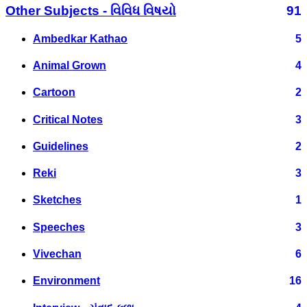
Other Subjects - વિવિધ વિષયો
91
Ambedkar Kathao
5
Animal Grown
4
Cartoon
2
Critical Notes
3
Guidelines
2
Reki
3
Sketches
1
Speeches
3
Vivechan
6
Environment
16