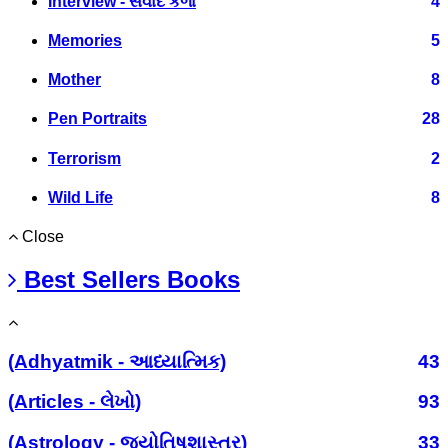
Interview - સંવાદ કળા
4
Memories
5
Mother
8
Pen Portraits
28
Terrorism
2
Wild Life
8
Close
Best Sellers Books
(Adhyatmik - આધ્યાત્મિક)
43
(Articles - લેખો)
93
(Astrology - જ્યોતિષશાસ્ત્ર)
33