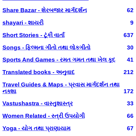
Share Bazar - શેરબજાર માર્ગદર્શન
62
shayari - શાયરી
9
Short Stories - ટૂંકી વાર્તા
637
Songs - ફિલ્મના ગીતો તથા લોકગીતો
30
Sports And Games - રમત ગમત તથા ખેલ કૂદ
41
Translated books - અનુવાદ
212
Travel Guides & Maps - પ્રવાસ માર્ગદર્શન તથા
નક્શા
172
Vastushastra - વાસ્તુશાસ્ત્ર
33
Women Related - સ્ત્રી ઉપયોગી
66
Yoga - યોગ તથા પ્રાણાયામ
67