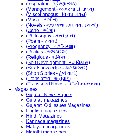
(Inspiration - પ્રેરણાત્મક)
(Management - વ્યવસ્થા સંચાલન)
(Miscellaneous - વિવિધ વિષય)
(Music - સંગીત)
(Novels - નવલકથા તથા નવલિકાઓ)
(Osho - ઓશો)
(Philosophy - તત્ત્વજ્ઞાન)
(Poem - કવિતા)
(Pregnancy - ગર્ભાવસ્થા)
(Politics - રાજકારણ)
(Religious - ધાર્મિક)
(Self Development - સ્વ વિકાસ)
(Sex Knowledge - કામશાસ્ત્ર)
(Short Stories - ટૂંકી વાર્તા)
(Translated - અનુવાદ)
(Translated Novel - વિદેશી નવલકથા)
Magazines
Gujarati News Papers
Gujarati magazines
Gujarati Old Issues Magazines
English magazines
Hindi Magazines
Kannada magazines
Malayam magazines
Marathi magazines