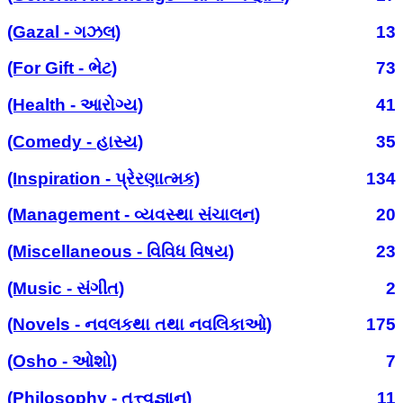
(Gazal - ગઝલ)
13
(For Gift - ભેટ)
73
(Health - આરોગ્ય)
41
(Comedy - હાસ્ય)
35
(Inspiration - પ્રેરણાત્મક)
134
(Management - વ્યવસ્થા સંચાલન)
20
(Miscellaneous - વિવિધ વિષય)
23
(Music - સંગીત)
2
(Novels - નવલકથા તથા નવલિકાઓ)
175
(Osho - ઓશો)
7
(Philosophy - તત્ત્વજ્ઞાન)
11