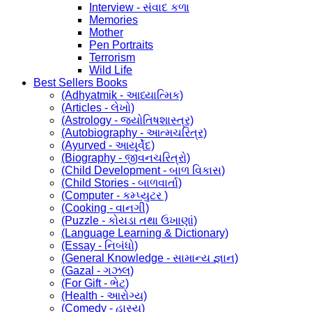
Interview - સંવાદ કળા
Memories
Mother
Pen Portraits
Terrorism
Wild Life
Best Sellers Books
(Adhyatmik - આધ્યાત્મિક)
(Articles - લેખો)
(Astrology - જ્યોતિષશાસ્ત્ર)
(Autobiography - આત્મચરિત્ર)
(Ayurved - આયૂર્વેદ)
(Biography - જીવનચરિત્રો)
(Child Development - બાળ વિકાસ)
(Child Stories - બાળવાર્તા)
(Computer - કમ્પ્યુટર )
(Cooking - વાનગી)
(Puzzle - કોયડા તથા ઉખાણાં)
(Language Learning & Dictionary)
(Essay - નિબંધો)
(General Knowledge - સામાન્ય જ્ઞાન)
(Gazal - ગઝલ)
(For Gift - ભેટ)
(Health - આરોગ્ય)
(Comedy - હાસ્ય)