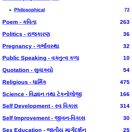
Philosophical
72
Poem - કવિતા
263
Politics - રાજકારણ
36
Pregnancy - ગર્ભાવસ્થા
32
Public Speaking - વક્તુત્વ કળા
10
Quotation - સુવાક્યો
54
Religious - ધાર્મિક
475
Science - વિજ્ઞાન તથા ટેકનોલોજી
166
Self Development - સ્વ વિકાસ
314
Self Improvement - જીવન-વિકાસ
30
Sex Education - જાતીય માર્ગદર્શન
25