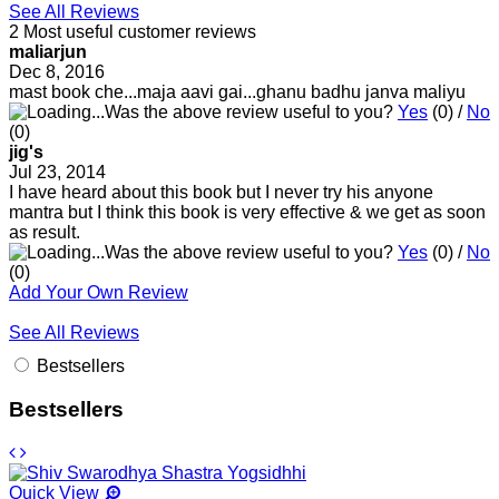
See All Reviews
2 Most useful customer reviews
maliarjun
Dec 8, 2016
mast book che...maja aavi gai...ghanu badhu janva maliyu
Was the above review useful to you?
Yes
(
0
) /
No
(
0
)
jig's
Jul 23, 2014
I have heard about this book but I never try his anyone
mantra but I think this book is very effective & we get as soon
as result.
Was the above review useful to you?
Yes
(
0
) /
No
(
0
)
Add Your Own Review
See All Reviews
Bestsellers
Bestsellers
Quick View