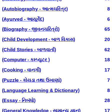
(Autobiography - આત્મચરિત્ર)
8
(Ayurved - આયૂર્વેદ)
6
(Biography - જીવનચરિત્રો)
65
(Child Development - બાળ વિકાસ)
20
(Child Stories - બાળવાર્તા)
62
(Computer - કમ્પ્યુટર )
18
(Cooking - વાનગી)
17
(Puzzle - કોયડા તથા ઉખાણાં)
7
(Language Learning & Dictionary)
8
(Essay - નિબંધો)
28
(General Knowledge - સામાન્ય જ્ઞાન)
17