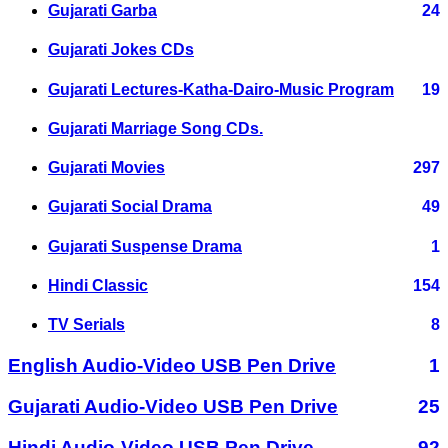
Gujarati Garba
24
Gujarati Jokes CDs
Gujarati Lectures-Katha-Dairo-Music Program
19
Gujarati Marriage Song CDs.
Gujarati Movies
297
Gujarati Social Drama
49
Gujarati Suspense Drama
1
Hindi Classic
154
TV Serials
8
English Audio-Video USB Pen Drive
1
Gujarati Audio-Video USB Pen Drive
25
Hindi Audio-Video USB Pen Drive
92