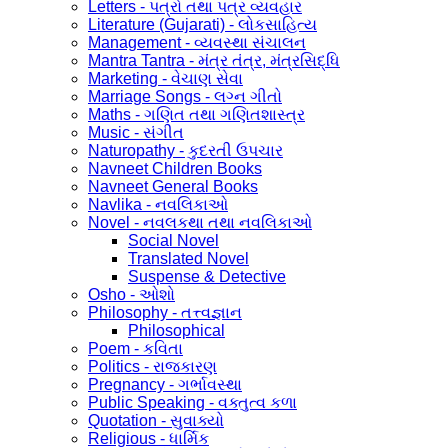
Letters - પત્રો તથા પત્ર વ્યવહાર
Literature (Gujarati) - લોકસાહિત્ય
Management - વ્યવસ્થા સંચાલન
Mantra Tantra - મંત્ર તંત્ર, મંત્રસિદ્ધિ
Marketing - વેચાણ સેવા
Marriage Songs - લગ્ન ગીતો
Maths - ગણિત તથા ગણિતશાસ્ત્ર
Music - સંગીત
Naturopathy - કુદરતી ઉપચાર
Navneet Children Books
Navneet General Books
Navlika - નવલિકાઓ
Novel - નવલકથા તથા નવલિકાઓ
Social Novel
Translated Novel
Suspense & Detective
Osho - ઓશો
Philosophy - તત્ત્વજ્ઞાન
Philosophical
Poem - કવિતા
Politics - રાજકારણ
Pregnancy - ગર્ભાવસ્થા
Public Speaking - વક્તુત્વ કળા
Quotation - સુવાક્યો
Religious - ધાર્મિક