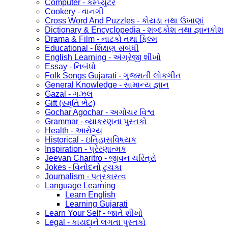
Computer - કમ્પ્યુટર
Cookery - વાનગી
Cross Word And Puzzles - કોયડા તથા ઉખાણાં
Dictionary & Encyclopedia - શબ્દકોશ તથા જ્ઞાનકોશ
Drama & Film - નાટકો તથા ફિલ્મ
Educational - શિક્ષણ સંબંધી
English Learning - અંગ્રેજી શીખો
Essay - નિબંધો
Folk Songs Gujarati - ગુજરાતી લોકગીત
General Knowledge - સામાન્ય જ્ઞાન
Gazal - ગઝલ
Gift (સ્મૃતિ ભેટ)
Gochar Agochar - અગોચર વિશ્વ
Grammar - વ્યાકરણના પુસ્તકો
Health - આરોગ્ય
Historical - ઇતિહાસવિષયક
Inspiration - પ્રેરણાત્મક
Jeevan Charitro - જીવન ચરિત્રો
Jokes - વિનોદનો ટુચકા
Journalism - પત્રકારત્વ
Language Learning
Learn English
Learning Gujarati
Learn Your Self - જાતે શીખો
Legal - કાયદાને લગતા પુસ્તકો