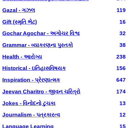
Gazal - ગઝલ
119
Gift (સ્મૃતિ ભેટ)
16
Gochar Agochar - અગોચર વિશ્વ
32
Grammar - વ્યાકરણના પુસ્તકો
38
Health - આરોગ્ય
238
Historical - ઇતિહાસવિષયક
156
Inspiration - પ્રેરણાત્મક
647
Jeevan Charitro - જીવન ચરિત્રો
174
Jokes - વિનોદનો ટુચકા
13
Journalism - પત્રકારત્વ
12
Language Learning
15