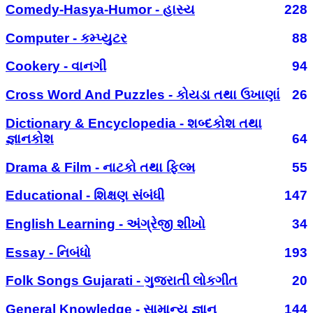
Comedy-Hasya-Humor - હાસ્ય
228
Computer - કમ્પ્યુટર
88
Cookery - વાનગી
94
Cross Word And Puzzles - કોયડા તથા ઉખાણાં
26
Dictionary & Encyclopedia - શબ્દકોશ તથા
જ્ઞાનકોશ
64
Drama & Film - નાટકો તથા ફિલ્મ
55
Educational - શિક્ષણ સંબંધી
147
English Learning - અંગ્રેજી શીખો
34
Essay - નિબંધો
193
Folk Songs Gujarati - ગુજરાતી લોકગીત
20
General Knowledge - સામાન્ય જ્ઞાન
144