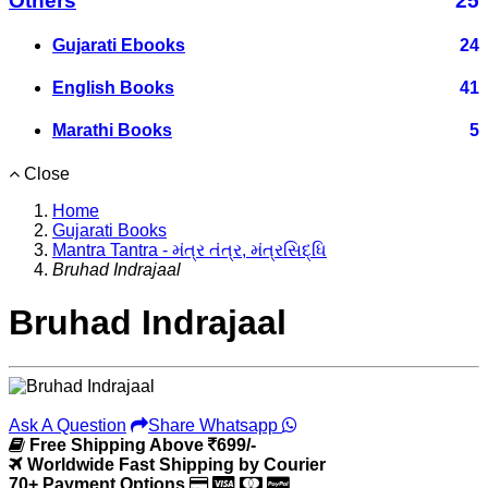
Others
25
Gujarati Ebooks
24
English Books
41
Marathi Books
5
Close
Home
Gujarati Books
Mantra Tantra - મંત્ર તંત્ર, મંત્રસિદ્ધિ
Bruhad Indrajaal
Bruhad Indrajaal
Ask A Question
Share Whatsapp
Free Shipping Above
699/-
Worldwide Fast Shipping by Courier
70+ Payment Options