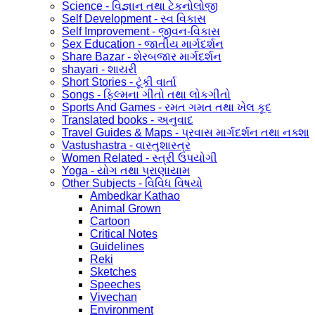
Science - વિજ્ઞાન તથા ટેકનોલોજી
Self Development - સ્વ વિકાસ
Self Improvement - જીવન-વિકાસ
Sex Education - જાતીય માર્ગદર્શન
Share Bazar - શેરબજાર માર્ગદર્શન
shayari - શાયરી
Short Stories - ટૂંકી વાર્તા
Songs - ફિલ્મના ગીતો તથા લોકગીતો
Sports And Games - રમત ગમત તથા ખેલ કૂદ
Translated books - અનુવાદ
Travel Guides & Maps - પ્રવાસ માર્ગદર્શન તથા નક્શા
Vastushastra - વાસ્તુશાસ્ત્ર
Women Related - સ્ત્રી ઉપયોગી
Yoga - યોગ તથા પ્રાણાયામ
Other Subjects - વિવિધ વિષયો
Ambedkar Kathao
Animal Grown
Cartoon
Critical Notes
Guidelines
Reki
Sketches
Speeches
Vivechan
Environment