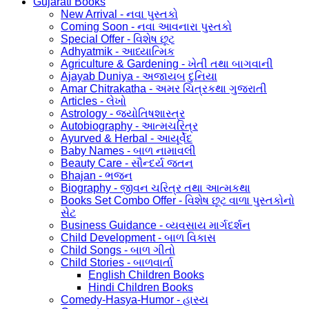
Gujarati Books
New Arrival - નવા પુસ્તકો
Coming Soon - નવા આવનારા પુસ્તકો
Special Offer - વિશેષ છૂટ
Adhyatmik - આધ્યાત્મિક
Agriculture & Gardening - ખેતી તથા બાગવાની
Ajayab Duniya - અજાયબ દુનિયા
Amar Chitrakatha - અમર ચિત્રકથા ગુજરાતી
Articles - લેખો
Astrology - જ્યોતિષશાસ્ત્ર
Autobiography - આત્મચરિત્ર
Ayurved & Herbal - આયૂર્વેદ
Baby Names - બાળ નામાવલી
Beauty Care - સૌન્દર્ય જતન
Bhajan - ભજન
Biography - જીવન ચરિત્ર તથા આત્મકથા
Books Set Combo Offer - વિશેષ છૂટ વાળા પુસ્તકોનો
સેટ
Business Guidance - વ્યવસાય માર્ગદર્શન
Child Development - બાળ વિકાસ
Child Songs - બાળ ગીતો
Child Stories - બાળવાર્તા
English Children Books
Hindi Children Books
Comedy-Hasya-Humor - હાસ્ય