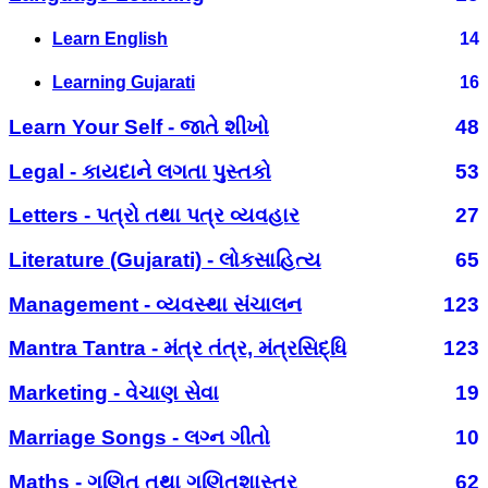
Learn English
14
Learning Gujarati
16
Learn Your Self - જાતે શીખો
48
Legal - કાયદાને લગતા પુસ્તકો
53
Letters - પત્રો તથા પત્ર વ્યવહાર
27
Literature (Gujarati) - લોકસાહિત્ય
65
Management - વ્યવસ્થા સંચાલન
123
Mantra Tantra - મંત્ર તંત્ર, મંત્રસિદ્ધિ
123
Marketing - વેચાણ સેવા
19
Marriage Songs - લગ્ન ગીતો
10
Maths - ગણિત તથા ગણિતશાસ્ત્ર
62