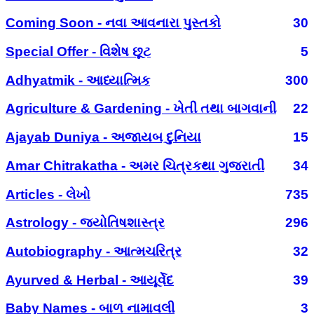
Coming Soon - નવા આવનારા પુસ્તકો
30
Special Offer - વિશેષ છૂટ
5
Adhyatmik - આધ્યાત્મિક
300
Agriculture & Gardening - ખેતી તથા બાગવાની
22
Ajayab Duniya - અજાયબ દુનિયા
15
Amar Chitrakatha - અમર ચિત્રકથા ગુજરાતી
34
Articles - લેખો
735
Astrology - જ્યોતિષશાસ્ત્ર
296
Autobiography - આત્મચરિત્ર
32
Ayurved & Herbal - આયૂર્વેદ
39
Baby Names - બાળ નામાવલી
3