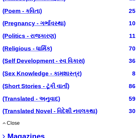
(Poem - કવિતા)
25
(Pregnancy - ગર્ભાવસ્થા)
10
(Politics - રાજકારણ)
11
(Religious - ધાર્મિક)
70
(Self Development - સ્વ વિકાસ)
36
(Sex Knowledge - કામશાસ્ત્ર)
8
(Short Stories - ટૂંકી વાર્તા)
86
(Translated - અનુવાદ)
59
(Translated Novel - વિદેશી નવલકથા)
30
Close
Magazines