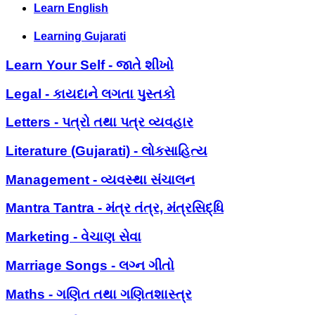
Learn English
Learning Gujarati
Learn Your Self - જાતે શીખો
Legal - કાયદાને લગતા પુસ્તકો
Letters - પત્રો તથા પત્ર વ્યવહાર
Literature (Gujarati) - લોકસાહિત્ય
Management - વ્યવસ્થા સંચાલન
Mantra Tantra - મંત્ર તંત્ર, મંત્રસિદ્ધિ
Marketing - વેચાણ સેવા
Marriage Songs - લગ્ન ગીતો
Maths - ગણિત તથા ગણિતશાસ્ત્ર