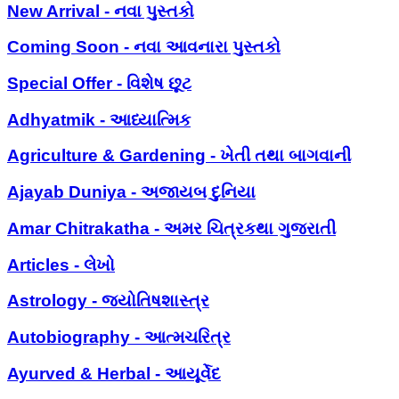
New Arrival - નવા પુસ્તકો
Coming Soon - નવા આવનારા પુસ્તકો
Special Offer - વિશેષ છૂટ
Adhyatmik - આધ્યાત્મિક
Agriculture & Gardening - ખેતી તથા બાગવાની
Ajayab Duniya - અજાયબ દુનિયા
Amar Chitrakatha - અમર ચિત્રકથા ગુજરાતી
Articles - લેખો
Astrology - જ્યોતિષશાસ્ત્ર
Autobiography - આત્મચરિત્ર
Ayurved & Herbal - આયૂર્વેદ