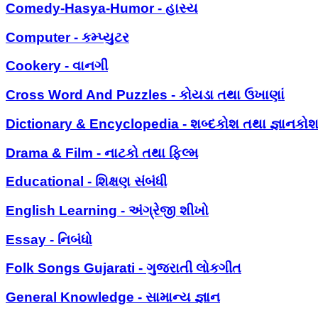
Comedy-Hasya-Humor - હાસ્ય
Computer - કમ્પ્યુટર
Cookery - વાનગી
Cross Word And Puzzles - કોયડા તથા ઉખાણાં
Dictionary & Encyclopedia - શબ્દકોશ તથા જ્ઞાનકો
Drama & Film - નાટકો તથા ફિલ્મ
Educational - શિક્ષણ સંબંધી
English Learning - અંગ્રેજી શીખો
Essay - નિબંધો
Folk Songs Gujarati - ગુજરાતી લોકગીત
General Knowledge - સામાન્ય જ્ઞાન