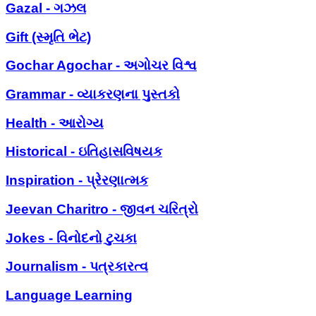
Gazal - ગઝલ
Gift (સ્મૃતિ ભેટ)
Gochar Agochar - અગોચર વિશ્વ
Grammar - વ્યાકરણના પુસ્તકો
Health - આરોગ્ય
Historical - ઇતિહાસવિષયક
Inspiration - પ્રેરણાત્મક
Jeevan Charitro - જીવન ચરિત્રો
Jokes - વિનોદનો ટુચકા
Journalism - પત્રકારત્વ
Language Learning