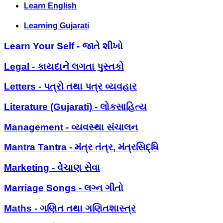
Learn English
Learning Gujarati
Learn Your Self - જાતે શીખો
Legal - કાયદાને લગતા પુસ્તકો
Letters - પત્રો તથા પત્ર વ્યવહાર
Literature (Gujarati) - લોકસાહિત્ય
Management - વ્યવસ્થા સંચાલન
Mantra Tantra - મંત્ર તંત્ર, મંત્રસિદ્ધિ
Marketing - વેચાણ સેવા
Marriage Songs - લગ્ન ગીતો
Maths - ગણિત તથા ગણિતશાસ્ત્ર