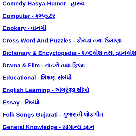
Comedy-Hasya-Humor - હાસ્ય
Computer - કમ્પ્યુટર
Cookery - વાનગી
Cross Word And Puzzles - કોયડા તથા ઉખાણાં
Dictionary & Encyclopedia - શબ્દકોશ તથા જ્ઞાનકો
Drama & Film - નાટકો તથા ફિલ્મ
Educational - શિક્ષણ સંબંધી
English Learning - અંગ્રેજી શીખો
Essay - નિબંધો
Folk Songs Gujarati - ગુજરાતી લોકગીત
General Knowledge - સામાન્ય જ્ઞાન