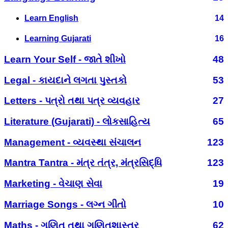
Learn English
14
Learning Gujarati
16
Learn Your Self - જાતે શીખો
48
Legal - કાયદાને લગતા પુસ્તકો
53
Letters - પત્રો તથા પત્ર વ્યવહાર
27
Literature (Gujarati) - લોકસાહિત્ય
65
Management - વ્યવસ્થા સંચાલન
123
Mantra Tantra - મંત્ર તંત્ર, મંત્રસિદ્ધિ
123
Marketing - વેચાણ સેવા
19
Marriage Songs - લગ્ન ગીતો
10
Maths - ગણિત તથા ગણિતશાસ્ત્ર
62