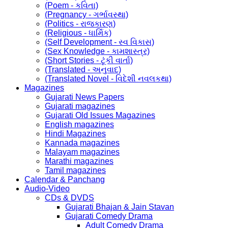
(Poem - કવિતા)
(Pregnancy - ગર્ભાવસ્થા)
(Politics - રાજકારણ)
(Religious - ધાર્મિક)
(Self Development - સ્વ વિકાસ)
(Sex Knowledge - કામશાસ્ત્ર)
(Short Stories - ટૂંકી વાર્તા)
(Translated - અનુવાદ)
(Translated Novel - વિદેશી નવલકથા)
Magazines
Gujarati News Papers
Gujarati magazines
Gujarati Old Issues Magazines
English magazines
Hindi Magazines
Kannada magazines
Malayam magazines
Marathi magazines
Tamil magazines
Calendar & Panchang
Audio-Video
CDs & DVDS
Gujarati Bhajan & Jain Stavan
Gujarati Comedy Drama
Adult Comedy Drama