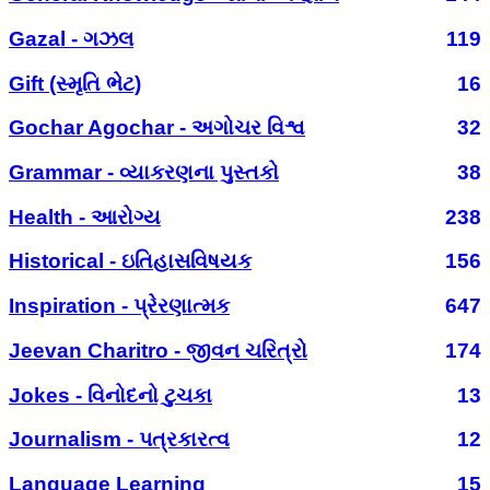
Gazal - ગઝલ
119
Gift (સ્મૃતિ ભેટ)
16
Gochar Agochar - અગોચર વિશ્વ
32
Grammar - વ્યાકરણના પુસ્તકો
38
Health - આરોગ્ય
238
Historical - ઇતિહાસવિષયક
156
Inspiration - પ્રેરણાત્મક
647
Jeevan Charitro - જીવન ચરિત્રો
174
Jokes - વિનોદનો ટુચકા
13
Journalism - પત્રકારત્વ
12
Language Learning
15