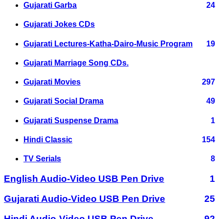
Gujarati Garba
24
Gujarati Jokes CDs
Gujarati Lectures-Katha-Dairo-Music Program
19
Gujarati Marriage Song CDs.
Gujarati Movies
297
Gujarati Social Drama
49
Gujarati Suspense Drama
1
Hindi Classic
154
TV Serials
8
English Audio-Video USB Pen Drive
1
Gujarati Audio-Video USB Pen Drive
25
Hindi Audio-Video USB Pen Drive
92