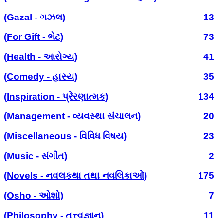
(Gazal - ગઝલ)
13
(For Gift - ભેટ)
73
(Health - આરોગ્ય)
41
(Comedy - હાસ્ય)
35
(Inspiration - પ્રેરણાત્મક)
134
(Management - વ્યવસ્થા સંચાલન)
20
(Miscellaneous - વિવિધ વિષય)
23
(Music - સંગીત)
2
(Novels - નવલકથા તથા નવલિકાઓ)
175
(Osho - ઓશો)
7
(Philosophy - તત્ત્વજ્ઞાન)
11