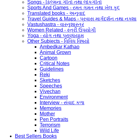
Songs - ફિલ્મના ગીતો તથા લોકગીતો
Sports And Games - રમત ગમત તથા ખેલ કૂદ
Translated books - અનુવાદ
Travel Guides & Maps - પ્રવાસ માર્ગદર્શન તથા નક્શા
Vastushastra - વાસ્તુશાસ્ત્ર
Women Related - સ્ત્રી ઉપયોગી
Yoga - યોગ તથા પ્રાણાયામ
Other Subjects - વિવિધ વિષયો
Ambedkar Kathao
Animal Grown
Cartoon
Critical Notes
Guidelines
Reki
Sketches
Speeches
Vivechan
Environment
Interview - સંવાદ કળા
Memories
Mother
Pen Portraits
Terrorism
Wild Life
Best Sellers Books