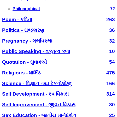
Philosophical
72
Poem - કવિતા
263
Politics - રાજકારણ
36
Pregnancy - ગર્ભાવસ્થા
32
Public Speaking - વક્તુત્વ કળા
10
Quotation - સુવાક્યો
54
Religious - ધાર્મિક
475
Science - વિજ્ઞાન તથા ટેકનોલોજી
166
Self Development - સ્વ વિકાસ
314
Self Improvement - જીવન-વિકાસ
30
Sex Education - જાતીય માર્ગદર્શન
25