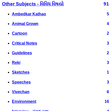
Other Subjects - વિવિધ વિષયો
91
Ambedkar Kathao
5
Animal Grown
4
Cartoon
2
Critical Notes
3
Guidelines
2
Reki
3
Sketches
1
Speeches
3
Vivechan
6
Environment
16