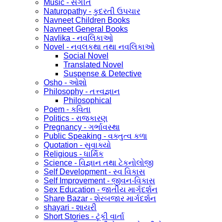
Music - સંગીત
Naturopathy - કુદરતી ઉપચાર
Navneet Children Books
Navneet General Books
Navlika - નવલિકાઓ
Novel - નવલકથા તથા નવલિકાઓ
Social Novel
Translated Novel
Suspense & Detective
Osho - ઓશો
Philosophy - તત્ત્વજ્ઞાન
Philosophical
Poem - કવિતા
Politics - રાજકારણ
Pregnancy - ગર્ભાવસ્થા
Public Speaking - વક્તુત્વ કળા
Quotation - સુવાક્યો
Religious - ધાર્મિક
Science - વિજ્ઞાન તથા ટેકનોલોજી
Self Development - સ્વ વિકાસ
Self Improvement - જીવન-વિકાસ
Sex Education - જાતીય માર્ગદર્શન
Share Bazar - શેરબજાર માર્ગદર્શન
shayari - શાયરી
Short Stories - ટૂંકી વાર્તા