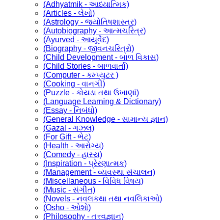
(Adhyatmik - આધ્યાત્મિક)
(Articles - લેખો)
(Astrology - જ્યોતિષશાસ્ત્ર)
(Autobiography - આત્મચરિત્ર)
(Ayurved - આયૂર્વેદ)
(Biography - જીવનચરિત્રો)
(Child Development - બાળ વિકાસ)
(Child Stories - બાળવાર્તા)
(Computer - કમ્પ્યુટર )
(Cooking - વાનગી)
(Puzzle - કોયડા તથા ઉખાણાં)
(Language Learning & Dictionary)
(Essay - નિબંધો)
(General Knowledge - સામાન્ય જ્ઞાન)
(Gazal - ગઝલ)
(For Gift - ભેટ)
(Health - આરોગ્ય)
(Comedy - હાસ્ય)
(Inspiration - પ્રેરણાત્મક)
(Management - વ્યવસ્થા સંચાલન)
(Miscellaneous - વિવિધ વિષય)
(Music - સંગીત)
(Novels - નવલકથા તથા નવલિકાઓ)
(Osho - ઓશો)
(Philosophy - તત્ત્વજ્ઞાન)