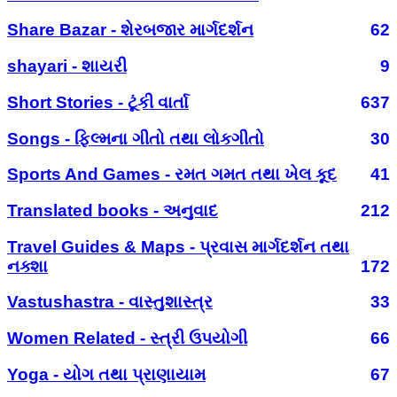
Share Bazar - શેરબજાર માર્ગદર્શન
62
shayari - શાયરી
9
Short Stories - ટૂંકી વાર્તા
637
Songs - ફિલ્મના ગીતો તથા લોકગીતો
30
Sports And Games - રમત ગમત તથા ખેલ કૂદ
41
Translated books - અનુવાદ
212
Travel Guides & Maps - પ્રવાસ માર્ગદર્શન તથા
નક્શા
172
Vastushastra - વાસ્તુશાસ્ત્ર
33
Women Related - સ્ત્રી ઉપયોગી
66
Yoga - યોગ તથા પ્રાણાયામ
67