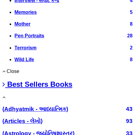
Interview - સંવાદ કળા
4
Memories
5
Mother
8
Pen Portraits
28
Terrorism
2
Wild Life
8
Close
Best Sellers Books
(Adhyatmik - આધ્યાત્મિક)
43
(Articles - લેખો)
93
(Astrology - જ્યોતિષશાસ્ત્ર)
33