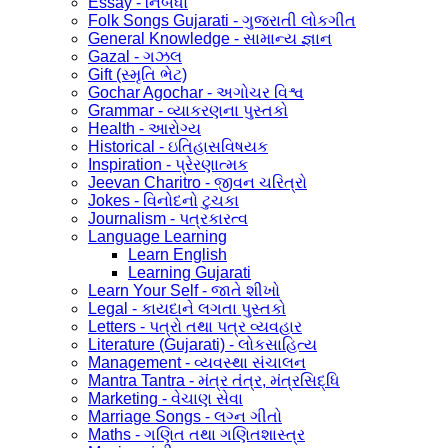
Essay - નિબંધો
Folk Songs Gujarati - ગુજરાતી લોકગીત
General Knowledge - સામાન્ય જ્ઞાન
Gazal - ગઝલ
Gift (સ્મૃતિ ભેટ)
Gochar Agochar - અગોચર વિશ્વ
Grammar - વ્યાકરણના પુસ્તકો
Health - આરોગ્ય
Historical - ઇતિહાસવિષયક
Inspiration - પ્રેરણાત્મક
Jeevan Charitro - જીવન ચરિત્રો
Jokes - વિનોદનો ટુચકા
Journalism - પત્રકારત્વ
Language Learning
Learn English
Learning Gujarati
Learn Your Self - જાતે શીખો
Legal - કાયદાને લગતા પુસ્તકો
Letters - પત્રો તથા પત્ર વ્યવહાર
Literature (Gujarati) - લોકસાહિત્ય
Management - વ્યવસ્થા સંચાલન
Mantra Tantra - મંત્ર તંત્ર, મંત્રસિદ્ધિ
Marketing - વેચાણ સેવા
Marriage Songs - લગ્ન ગીતો
Maths - ગણિત તથા ગણિતશાસ્ત્ર