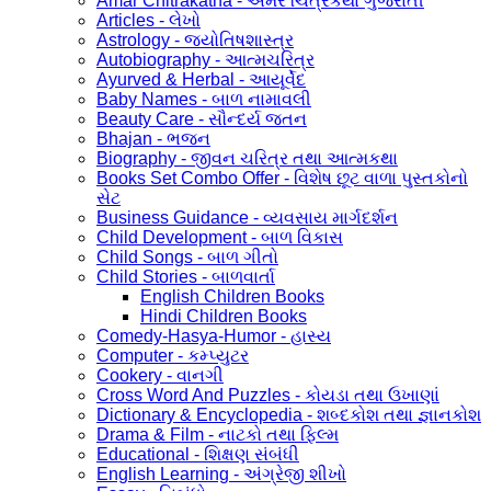
Amar Chitrakatha - અમર ચિત્રકથા ગુજરાતી
Articles - લેખો
Astrology - જ્યોતિષશાસ્ત્ર
Autobiography - આત્મચરિત્ર
Ayurved & Herbal - આયૂર્વેદ
Baby Names - બાળ નામાવલી
Beauty Care - સૌન્દર્ય જતન
Bhajan - ભજન
Biography - જીવન ચરિત્ર તથા આત્મકથા
Books Set Combo Offer - વિશેષ છૂટ વાળા પુસ્તકોનો
સેટ
Business Guidance - વ્યવસાય માર્ગદર્શન
Child Development - બાળ વિકાસ
Child Songs - બાળ ગીતો
Child Stories - બાળવાર્તા
English Children Books
Hindi Children Books
Comedy-Hasya-Humor - હાસ્ય
Computer - કમ્પ્યુટર
Cookery - વાનગી
Cross Word And Puzzles - કોયડા તથા ઉખાણાં
Dictionary & Encyclopedia - શબ્દકોશ તથા જ્ઞાનકોશ
Drama & Film - નાટકો તથા ફિલ્મ
Educational - શિક્ષણ સંબંધી
English Learning - અંગ્રેજી શીખો