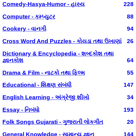
Comedy-Hasya-Humor - હાસ્ય
228
Computer - કમ્પ્યુટર
88
Cookery - વાનગી
94
Cross Word And Puzzles - કોયડા તથા ઉખાણાં
26
Dictionary & Encyclopedia - શબ્દકોશ તથા
જ્ઞાનકોશ
64
Drama & Film - નાટકો તથા ફિલ્મ
55
Educational - શિક્ષણ સંબંધી
147
English Learning - અંગ્રેજી શીખો
34
Essay - નિબંધો
193
Folk Songs Gujarati - ગુજરાતી લોકગીત
20
General Knowledge - સામાન્ય જ્ઞાન
144