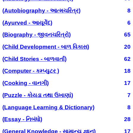
(Autobiography - આત્મચરિત્ર)
8
(Ayurved - આયૂર્વેદ)
6
(Biography - જીવનચરિત્રો)
65
(Child Development - બાળ વિકાસ)
20
(Child Stories - બાળવાર્તા)
62
(Computer - કમ્પ્યુટર )
18
(Cooking - વાનગી)
17
(Puzzle - કોયડા તથા ઉખાણાં)
7
(Language Learning & Dictionary)
8
(Essay - નિબંધો)
28
(General Knowledge - સામાન્ય જ્ઞાન)
17