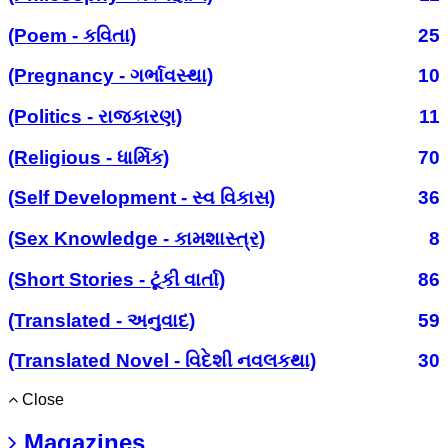
(Poem - કવિતા)
25
(Pregnancy - ગર્ભાવસ્થા)
10
(Politics - રાજકારણ)
11
(Religious - ધાર્મિક)
70
(Self Development - સ્વ વિકાસ)
36
(Sex Knowledge - કામશાસ્ત્ર)
8
(Short Stories - ટૂંકી વાર્તા)
86
(Translated - અનુવાદ)
59
(Translated Novel - વિદેશી નવલકથા)
30
Close
Magazines