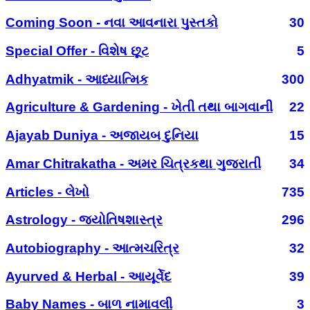
Coming Soon - નવા આવનારા પુસ્તકો
30
Special Offer - વિશેષ છૂટ
5
Adhyatmik - આધ્યાત્મિક
300
Agriculture & Gardening - ખેતી તથા બાગવાની
22
Ajayab Duniya - અજાયબ દુનિયા
15
Amar Chitrakatha - અમર ચિત્રકથા ગુજરાતી
34
Articles - લેખો
735
Astrology - જ્યોતિષશાસ્ત્ર
296
Autobiography - આત્મચરિત્ર
32
Ayurved & Herbal - આયૂર્વેદ
39
Baby Names - બાળ નામાવલી
3