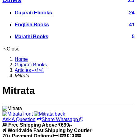
Others
25
Gujarati Ebooks
24
English Books
41
Marathi Books
5
Close
Home
Gujarati Books
Articles - લેખો
Mitrata
Mitrata
Ask A Question
Share Whatsapp
Free Shipping Above
699/-
Worldwide Fast Shipping by Courier
70+ Payment Options