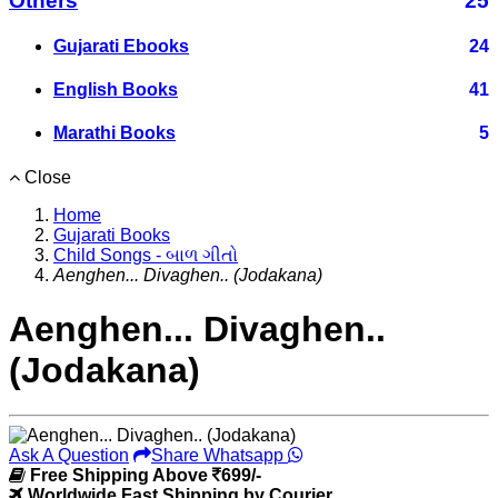
Others
25
Gujarati Ebooks
24
English Books
41
Marathi Books
5
Close
Home
Gujarati Books
Child Songs - બાળ ગીતો
Aenghen... Divaghen.. (Jodakana)
Aenghen... Divaghen..
(Jodakana)
Ask A Question
Share Whatsapp
Free Shipping Above
699/-
Worldwide Fast Shipping by Courier