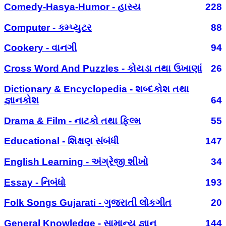
Comedy-Hasya-Humor - હાસ્ય
228
Computer - કમ્પ્યુટર
88
Cookery - વાનગી
94
Cross Word And Puzzles - કોયડા તથા ઉખાણાં
26
Dictionary & Encyclopedia - શબ્દકોશ તથા
જ્ઞાનકોશ
64
Drama & Film - નાટકો તથા ફિલ્મ
55
Educational - શિક્ષણ સંબંધી
147
English Learning - અંગ્રેજી શીખો
34
Essay - નિબંધો
193
Folk Songs Gujarati - ગુજરાતી લોકગીત
20
General Knowledge - સામાન્ય જ્ઞાન
144