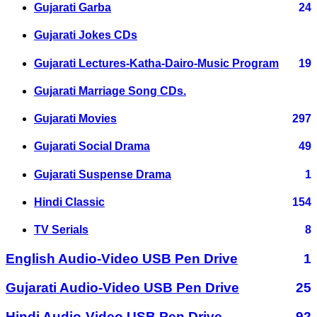
Gujarati Garba
24
Gujarati Jokes CDs
Gujarati Lectures-Katha-Dairo-Music Program
19
Gujarati Marriage Song CDs.
Gujarati Movies
297
Gujarati Social Drama
49
Gujarati Suspense Drama
1
Hindi Classic
154
TV Serials
8
English Audio-Video USB Pen Drive
1
Gujarati Audio-Video USB Pen Drive
25
Hindi Audio-Video USB Pen Drive
92