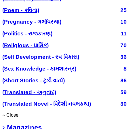
(Poem - કવિતા)
25
(Pregnancy - ગર્ભાવસ્થા)
10
(Politics - રાજકારણ)
11
(Religious - ધાર્મિક)
70
(Self Development - સ્વ વિકાસ)
36
(Sex Knowledge - કામશાસ્ત્ર)
8
(Short Stories - ટૂંકી વાર્તા)
86
(Translated - અનુવાદ)
59
(Translated Novel - વિદેશી નવલકથા)
30
Close
Magazines