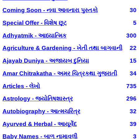
Coming Soon - નવા આવનારા પુસ્તકો
30
Special Offer - વિશેષ છૂટ
5
Adhyatmik - આધ્યાત્મિક
300
Agriculture & Gardening - ખેતી તથા બાગવાની
22
Ajayab Duniya - અજાયબ દુનિયા
15
Amar Chitrakatha - અમર ચિત્રકથા ગુજરાતી
34
Articles - લેખો
735
Astrology - જ્યોતિષશાસ્ત્ર
296
Autobiography - આત્મચરિત્ર
32
Ayurved & Herbal - આયૂર્વેદ
39
Baby Names - બાળ નામાવલી
3