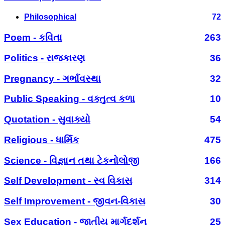
Philosophical
72
Poem - કવિતા
263
Politics - રાજકારણ
36
Pregnancy - ગર્ભાવસ્થા
32
Public Speaking - વક્તુત્વ કળા
10
Quotation - સુવાક્યો
54
Religious - ધાર્મિક
475
Science - વિજ્ઞાન તથા ટેકનોલોજી
166
Self Development - સ્વ વિકાસ
314
Self Improvement - જીવન-વિકાસ
30
Sex Education - જાતીય માર્ગદર્શન
25