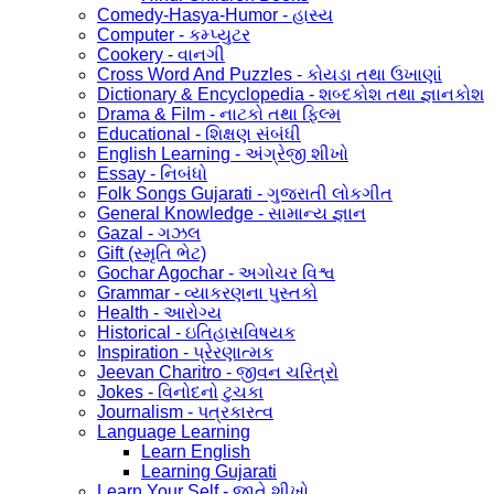
Comedy-Hasya-Humor - હાસ્ય
Computer - કમ્પ્યુટર
Cookery - વાનગી
Cross Word And Puzzles - કોયડા તથા ઉખાણાં
Dictionary & Encyclopedia - શબ્દકોશ તથા જ્ઞાનકોશ
Drama & Film - નાટકો તથા ફિલ્મ
Educational - શિક્ષણ સંબંધી
English Learning - અંગ્રેજી શીખો
Essay - નિબંધો
Folk Songs Gujarati - ગુજરાતી લોકગીત
General Knowledge - સામાન્ય જ્ઞાન
Gazal - ગઝલ
Gift (સ્મૃતિ ભેટ)
Gochar Agochar - અગોચર વિશ્વ
Grammar - વ્યાકરણના પુસ્તકો
Health - આરોગ્ય
Historical - ઇતિહાસવિષયક
Inspiration - પ્રેરણાત્મક
Jeevan Charitro - જીવન ચરિત્રો
Jokes - વિનોદનો ટુચકા
Journalism - પત્રકારત્વ
Language Learning
Learn English
Learning Gujarati
Learn Your Self - જાતે શીખો