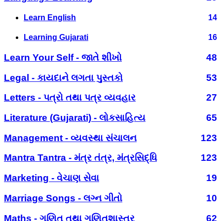
Learn English
14
Learning Gujarati
16
Learn Your Self - જાતે શીખો
48
Legal - કાયદાને લગતા પુસ્તકો
53
Letters - પત્રો તથા પત્ર વ્યવહાર
27
Literature (Gujarati) - લોકસાહિત્ય
65
Management - વ્યવસ્થા સંચાલન
123
Mantra Tantra - મંત્ર તંત્ર, મંત્રસિદ્ધિ
123
Marketing - વેચાણ સેવા
19
Marriage Songs - લગ્ન ગીતો
10
Maths - ગણિત તથા ગણિતશાસ્ત્ર
62