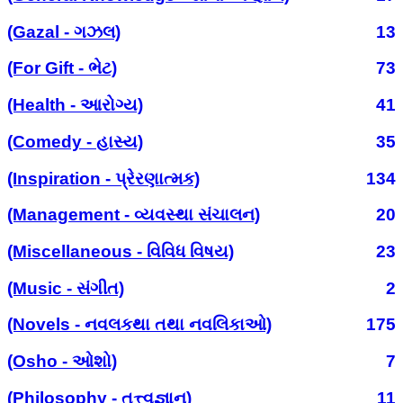
(Gazal - ગઝલ)
13
(For Gift - ભેટ)
73
(Health - આરોગ્ય)
41
(Comedy - હાસ્ય)
35
(Inspiration - પ્રેરણાત્મક)
134
(Management - વ્યવસ્થા સંચાલન)
20
(Miscellaneous - વિવિધ વિષય)
23
(Music - સંગીત)
2
(Novels - નવલકથા તથા નવલિકાઓ)
175
(Osho - ઓશો)
7
(Philosophy - તત્ત્વજ્ઞાન)
11