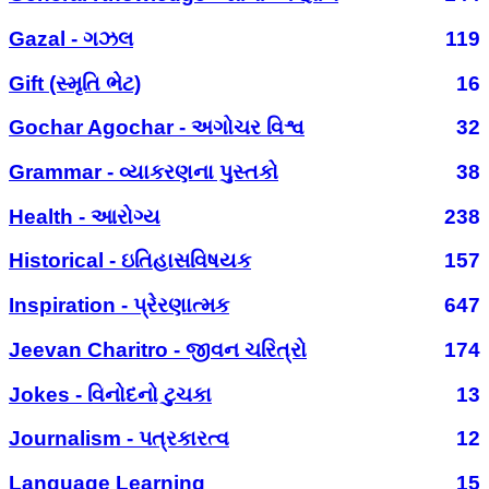
Gazal - ગઝલ
119
Gift (સ્મૃતિ ભેટ)
16
Gochar Agochar - અગોચર વિશ્વ
32
Grammar - વ્યાકરણના પુસ્તકો
38
Health - આરોગ્ય
238
Historical - ઇતિહાસવિષયક
157
Inspiration - પ્રેરણાત્મક
647
Jeevan Charitro - જીવન ચરિત્રો
174
Jokes - વિનોદનો ટુચકા
13
Journalism - પત્રકારત્વ
12
Language Learning
15