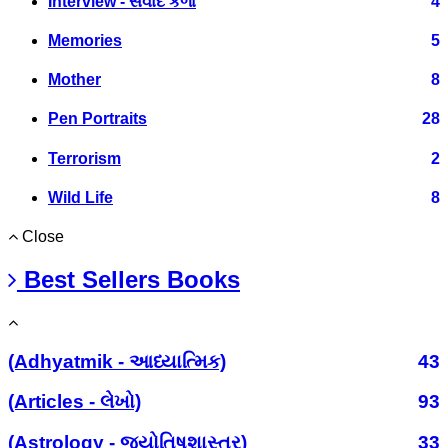
Interview - સંવાદ કળા
4
Memories
5
Mother
8
Pen Portraits
28
Terrorism
2
Wild Life
8
Close
Best Sellers Books
(Adhyatmik - આધ્યાત્મિક)
43
(Articles - લેખો)
93
(Astrology - જ્યોતિષશાસ્ત્ર)
33