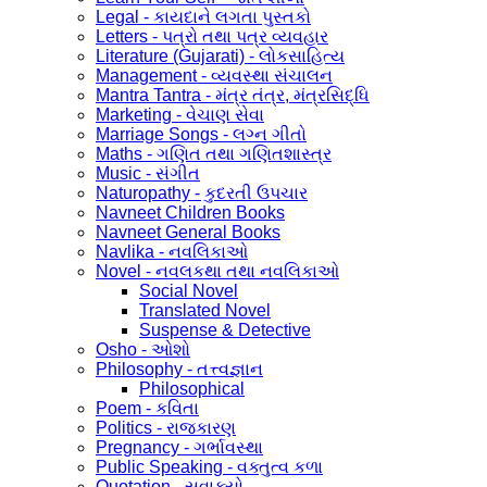
Legal - કાયદાને લગતા પુસ્તકો
Letters - પત્રો તથા પત્ર વ્યવહાર
Literature (Gujarati) - લોકસાહિત્ય
Management - વ્યવસ્થા સંચાલન
Mantra Tantra - મંત્ર તંત્ર, મંત્રસિદ્ધિ
Marketing - વેચાણ સેવા
Marriage Songs - લગ્ન ગીતો
Maths - ગણિત તથા ગણિતશાસ્ત્ર
Music - સંગીત
Naturopathy - કુદરતી ઉપચાર
Navneet Children Books
Navneet General Books
Navlika - નવલિકાઓ
Novel - નવલકથા તથા નવલિકાઓ
Social Novel
Translated Novel
Suspense & Detective
Osho - ઓશો
Philosophy - તત્ત્વજ્ઞાન
Philosophical
Poem - કવિતા
Politics - રાજકારણ
Pregnancy - ગર્ભાવસ્થા
Public Speaking - વક્તુત્વ કળા
Quotation - સુવાક્યો