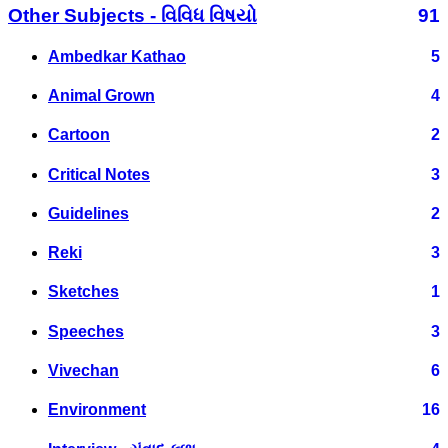
Other Subjects - વિવિધ વિષયો
91
Ambedkar Kathao
5
Animal Grown
4
Cartoon
2
Critical Notes
3
Guidelines
2
Reki
3
Sketches
1
Speeches
3
Vivechan
6
Environment
16