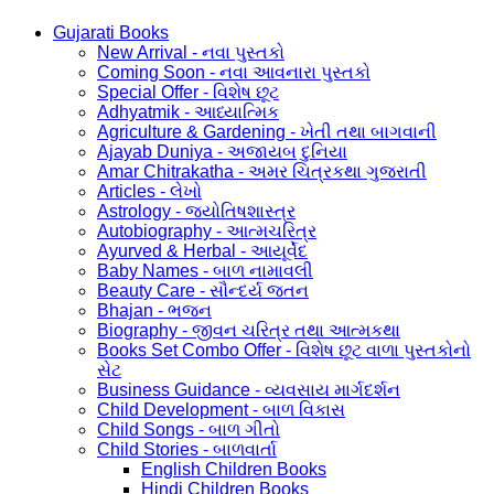
Gujarati Books
New Arrival - નવા પુસ્તકો
Coming Soon - નવા આવનારા પુસ્તકો
Special Offer - વિશેષ છૂટ
Adhyatmik - આધ્યાત્મિક
Agriculture & Gardening - ખેતી તથા બાગવાની
Ajayab Duniya - અજાયબ દુનિયા
Amar Chitrakatha - અમર ચિત્રકથા ગુજરાતી
Articles - લેખો
Astrology - જ્યોતિષશાસ્ત્ર
Autobiography - આત્મચરિત્ર
Ayurved & Herbal - આયૂર્વેદ
Baby Names - બાળ નામાવલી
Beauty Care - સૌન્દર્ય જતન
Bhajan - ભજન
Biography - જીવન ચરિત્ર તથા આત્મકથા
Books Set Combo Offer - વિશેષ છૂટ વાળા પુસ્તકોનો
સેટ
Business Guidance - વ્યવસાય માર્ગદર્શન
Child Development - બાળ વિકાસ
Child Songs - બાળ ગીતો
Child Stories - બાળવાર્તા
English Children Books
Hindi Children Books