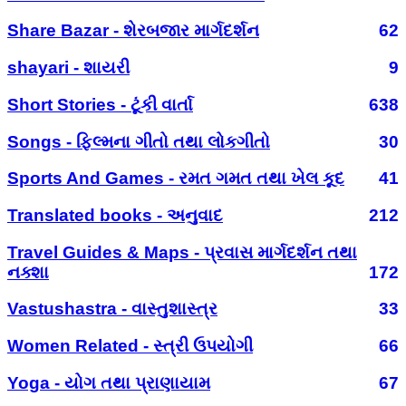
Share Bazar - શેરબજાર માર્ગદર્શન
62
shayari - શાયરી
9
Short Stories - ટૂંકી વાર્તા
638
Songs - ફિલ્મના ગીતો તથા લોકગીતો
30
Sports And Games - રમત ગમત તથા ખેલ કૂદ
41
Translated books - અનુવાદ
212
Travel Guides & Maps - પ્રવાસ માર્ગદર્શન તથા
નક્શા
172
Vastushastra - વાસ્તુશાસ્ત્ર
33
Women Related - સ્ત્રી ઉપયોગી
66
Yoga - યોગ તથા પ્રાણાયામ
67