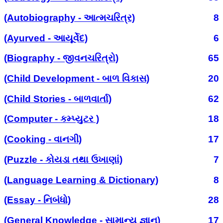
(Autobiography - આત્મચરિત્ર)
8
(Ayurved - આયૂર્વેદ)
6
(Biography - જીવનચરિત્રો)
65
(Child Development - બાળ વિકાસ)
20
(Child Stories - બાળવાર્તા)
62
(Computer - કમ્પ્યુટર )
18
(Cooking - વાનગી)
17
(Puzzle - કોયડા તથા ઉખાણાં)
7
(Language Learning & Dictionary)
8
(Essay - નિબંધો)
28
(General Knowledge - સામાન્ય જ્ઞાન)
17