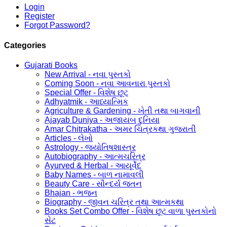
Login
Register
Forgot Password?
Categories
Gujarati Books
New Arrival - નવા પુસ્તકો
Coming Soon - નવા આવનારા પુસ્તકો
Special Offer - વિશેષ છૂટ
Adhyatmik - આધ્યાત્મિક
Agriculture & Gardening - ખેતી તથા બાગવાની
Ajayab Duniya - અજાયબ દુનિયા
Amar Chitrakatha - અમર ચિત્રકથા ગુજરાતી
Articles - લેખો
Astrology - જ્યોતિષશાસ્ત્ર
Autobiography - આત્મચરિત્ર
Ayurved & Herbal - આયૂર્વેદ
Baby Names - બાળ નામાવલી
Beauty Care - સૌન્દર્ય જતન
Bhajan - ભજન
Biography - જીવન ચરિત્ર તથા આત્મકથા
Books Set Combo Offer - વિશેષ છૂટ વાળા પુસ્તકોનો
સેટ