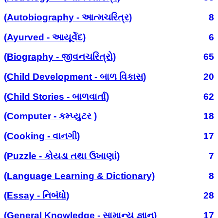
(Autobiography - આત્મચરિત્ર)
8
(Ayurved - આયૂર્વેદ)
6
(Biography - જીવનચરિત્રો)
65
(Child Development - બાળ વિકાસ)
20
(Child Stories - બાળવાર્તા)
62
(Computer - કમ્પ્યુટર )
18
(Cooking - વાનગી)
17
(Puzzle - કોયડા તથા ઉખાણાં)
7
(Language Learning & Dictionary)
8
(Essay - નિબંધો)
28
(General Knowledge - સામાન્ય જ્ઞાન)
17