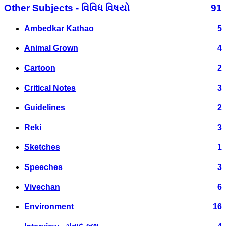
Other Subjects - વિવિધ વિષયો
91
Ambedkar Kathao
5
Animal Grown
4
Cartoon
2
Critical Notes
3
Guidelines
2
Reki
3
Sketches
1
Speeches
3
Vivechan
6
Environment
16