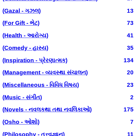
(Gazal - ગઝલ)
13
(For Gift - ભેટ)
73
(Health - આરોગ્ય)
41
(Comedy - હાસ્ય)
35
(Inspiration - પ્રેરણાત્મક)
134
(Management - વ્યવસ્થા સંચાલન)
20
(Miscellaneous - વિવિધ વિષય)
23
(Music - સંગીત)
2
(Novels - નવલકથા તથા નવલિકાઓ)
175
(Osho - ઓશો)
7
(Philosophy - તત્ત્વજ્ઞાન)
11