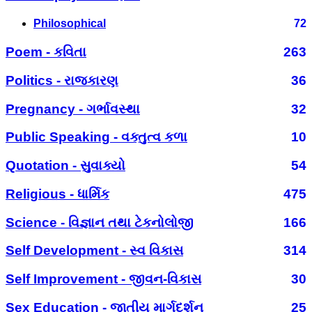
Philosophical
72
Poem - કવિતા
263
Politics - રાજકારણ
36
Pregnancy - ગર્ભાવસ્થા
32
Public Speaking - વક્તુત્વ કળા
10
Quotation - સુવાક્યો
54
Religious - ધાર્મિક
475
Science - વિજ્ઞાન તથા ટેકનોલોજી
166
Self Development - સ્વ વિકાસ
314
Self Improvement - જીવન-વિકાસ
30
Sex Education - જાતીય માર્ગદર્શન
25