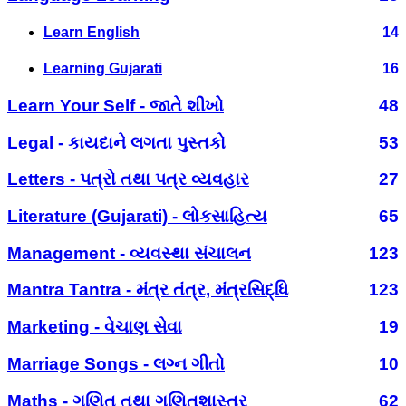
Learn English
14
Learning Gujarati
16
Learn Your Self - જાતે શીખો
48
Legal - કાયદાને લગતા પુસ્તકો
53
Letters - પત્રો તથા પત્ર વ્યવહાર
27
Literature (Gujarati) - લોકસાહિત્ય
65
Management - વ્યવસ્થા સંચાલન
123
Mantra Tantra - મંત્ર તંત્ર, મંત્રસિદ્ધિ
123
Marketing - વેચાણ સેવા
19
Marriage Songs - લગ્ન ગીતો
10
Maths - ગણિત તથા ગણિતશાસ્ત્ર
62