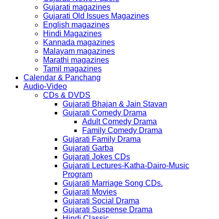
Gujarati magazines
Gujarati Old Issues Magazines
English magazines
Hindi Magazines
Kannada magazines
Malayam magazines
Marathi magazines
Tamil magazines
Calendar & Panchang
Audio-Video
CDs & DVDS
Gujarati Bhajan & Jain Stavan
Gujarati Comedy Drama
Adult Comedy Drama
Family Comedy Drama
Gujarati Family Drama
Gujarati Garba
Gujarati Jokes CDs
Gujarati Lectures-Katha-Dairo-Music
Program
Gujarati Marriage Song CDs.
Gujarati Movies
Gujarati Social Drama
Gujarati Suspense Drama
Hindi Classic