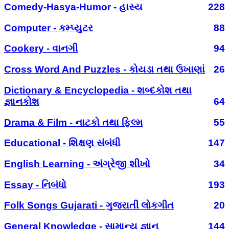
Comedy-Hasya-Humor - હાસ્ય
228
Computer - કમ્પ્યુટર
88
Cookery - વાનગી
94
Cross Word And Puzzles - કોયડા તથા ઉખાણાં
26
Dictionary & Encyclopedia - શબ્દકોશ તથા
જ્ઞાનકોશ
64
Drama & Film - નાટકો તથા ફિલ્મ
55
Educational - શિક્ષણ સંબંધી
147
English Learning - અંગ્રેજી શીખો
34
Essay - નિબંધો
193
Folk Songs Gujarati - ગુજરાતી લોકગીત
20
General Knowledge - સામાન્ય જ્ઞાન
144