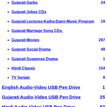
Gujarati Garba
24
Gujarati Jokes CDs
Gujarati Lectures-Katha-Dairo-Music Program
19
Gujarati Marriage Song CDs.
Gujarati Movies
297
Gujarati Social Drama
49
Gujarati Suspense Drama
1
Hindi Classic
154
TV Serials
8
English Audio-Video USB Pen Drive
1
Gujarati Audio-Video USB Pen Drive
25
Hindi Audio-Video USB Pen Drive
92