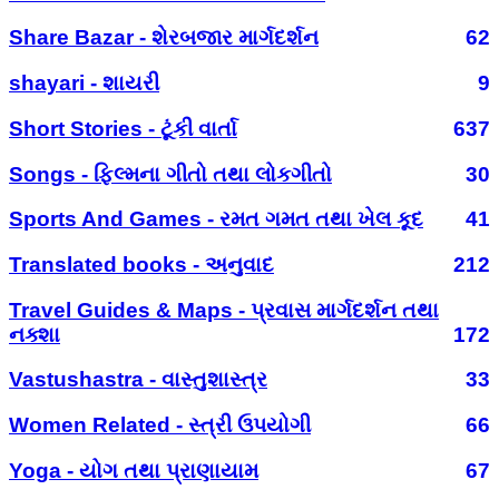
Share Bazar - શેરબજાર માર્ગદર્શન
62
shayari - શાયરી
9
Short Stories - ટૂંકી વાર્તા
637
Songs - ફિલ્મના ગીતો તથા લોકગીતો
30
Sports And Games - રમત ગમત તથા ખેલ કૂદ
41
Translated books - અનુવાદ
212
Travel Guides & Maps - પ્રવાસ માર્ગદર્શન તથા
નક્શા
172
Vastushastra - વાસ્તુશાસ્ત્ર
33
Women Related - સ્ત્રી ઉપયોગી
66
Yoga - યોગ તથા પ્રાણાયામ
67