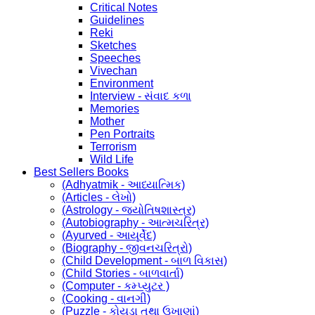
Critical Notes
Guidelines
Reki
Sketches
Speeches
Vivechan
Environment
Interview - સંવાદ કળા
Memories
Mother
Pen Portraits
Terrorism
Wild Life
Best Sellers Books
(Adhyatmik - આધ્યાત્મિક)
(Articles - લેખો)
(Astrology - જ્યોતિષશાસ્ત્ર)
(Autobiography - આત્મચરિત્ર)
(Ayurved - આયૂર્વેદ)
(Biography - જીવનચરિત્રો)
(Child Development - બાળ વિકાસ)
(Child Stories - બાળવાર્તા)
(Computer - કમ્પ્યુટર )
(Cooking - વાનગી)
(Puzzle - કોયડા તથા ઉખાણાં)