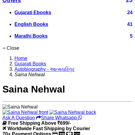
Others
25
Gujarati Ebooks
24
English Books
41
Marathi Books
5
Close
Home
Gujarati Books
Autobiography - આત્મચરિત્ર
Saina Nehwal
Saina Nehwal
Ask A Question
Share Whatsapp
Free Shipping Above
699/-
Worldwide Fast Shipping by Courier
70+ Payment Options