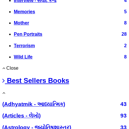
Interview - સંવાદ કળા
4
Memories
5
Mother
8
Pen Portraits
28
Terrorism
2
Wild Life
8
Close
Best Sellers Books
(Adhyatmik - આધ્યાત્મિક)
43
(Articles - લેખો)
93
(Astrology - જ્યોતિષશાસ્ત્ર)
33