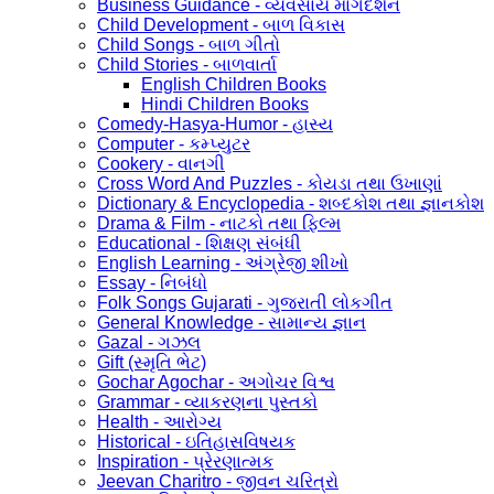
Business Guidance - વ્યવસાય માર્ગદર્શન
Child Development - બાળ વિકાસ
Child Songs - બાળ ગીતો
Child Stories - બાળવાર્તા
English Children Books
Hindi Children Books
Comedy-Hasya-Humor - હાસ્ય
Computer - કમ્પ્યુટર
Cookery - વાનગી
Cross Word And Puzzles - કોયડા તથા ઉખાણાં
Dictionary & Encyclopedia - શબ્દકોશ તથા જ્ઞાનકોશ
Drama & Film - નાટકો તથા ફિલ્મ
Educational - શિક્ષણ સંબંધી
English Learning - અંગ્રેજી શીખો
Essay - નિબંધો
Folk Songs Gujarati - ગુજરાતી લોકગીત
General Knowledge - સામાન્ય જ્ઞાન
Gazal - ગઝલ
Gift (સ્મૃતિ ભેટ)
Gochar Agochar - અગોચર વિશ્વ
Grammar - વ્યાકરણના પુસ્તકો
Health - આરોગ્ય
Historical - ઇતિહાસવિષયક
Inspiration - પ્રેરણાત્મક
Jeevan Charitro - જીવન ચરિત્રો