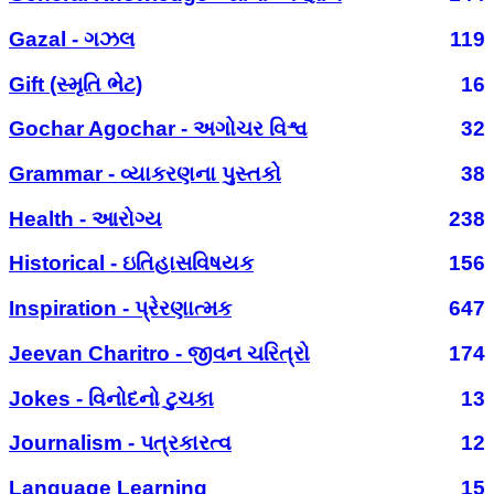
Gazal - ગઝલ
119
Gift (સ્મૃતિ ભેટ)
16
Gochar Agochar - અગોચર વિશ્વ
32
Grammar - વ્યાકરણના પુસ્તકો
38
Health - આરોગ્ય
238
Historical - ઇતિહાસવિષયક
156
Inspiration - પ્રેરણાત્મક
647
Jeevan Charitro - જીવન ચરિત્રો
174
Jokes - વિનોદનો ટુચકા
13
Journalism - પત્રકારત્વ
12
Language Learning
15