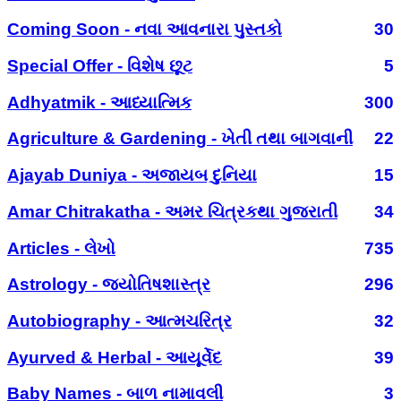
Coming Soon - નવા આવનારા પુસ્તકો
30
Special Offer - વિશેષ છૂટ
5
Adhyatmik - આધ્યાત્મિક
300
Agriculture & Gardening - ખેતી તથા બાગવાની
22
Ajayab Duniya - અજાયબ દુનિયા
15
Amar Chitrakatha - અમર ચિત્રકથા ગુજરાતી
34
Articles - લેખો
735
Astrology - જ્યોતિષશાસ્ત્ર
296
Autobiography - આત્મચરિત્ર
32
Ayurved & Herbal - આયૂર્વેદ
39
Baby Names - બાળ નામાવલી
3