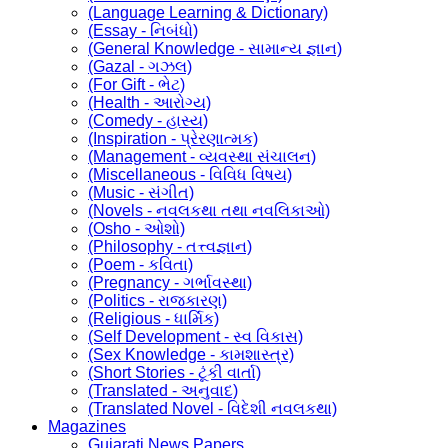
(Language Learning & Dictionary)
(Essay - નિબંધો)
(General Knowledge - સામાન્ય જ્ઞાન)
(Gazal - ગઝલ)
(For Gift - ભેટ)
(Health - આરોગ્ય)
(Comedy - હાસ્ય)
(Inspiration - પ્રેરણાત્મક)
(Management - વ્યવસ્થા સંચાલન)
(Miscellaneous - વિવિધ વિષય)
(Music - સંગીત)
(Novels - નવલકથા તથા નવલિકાઓ)
(Osho - ઓશો)
(Philosophy - તત્ત્વજ્ઞાન)
(Poem - કવિતા)
(Pregnancy - ગર્ભાવસ્થા)
(Politics - રાજકારણ)
(Religious - ધાર્મિક)
(Self Development - સ્વ વિકાસ)
(Sex Knowledge - કામશાસ્ત્ર)
(Short Stories - ટૂંકી વાર્તા)
(Translated - અનુવાદ)
(Translated Novel - વિદેશી નવલકથા)
Magazines
Gujarati News Papers