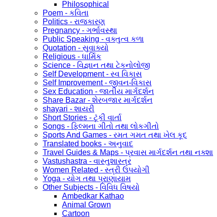
Philosophical
Poem - કવિતા
Politics - રાજકારણ
Pregnancy - ગર્ભાવસ્થા
Public Speaking - વક્તુત્વ કળા
Quotation - સુવાક્યો
Religious - ધાર્મિક
Science - વિજ્ઞાન તથા ટેકનોલોજી
Self Development - સ્વ વિકાસ
Self Improvement - જીવન-વિકાસ
Sex Education - જાતીય માર્ગદર્શન
Share Bazar - શેરબજાર માર્ગદર્શન
shayari - શાયરી
Short Stories - ટૂંકી વાર્તા
Songs - ફિલ્મના ગીતો તથા લોકગીતો
Sports And Games - રમત ગમત તથા ખેલ કૂદ
Translated books - અનુવાદ
Travel Guides & Maps - પ્રવાસ માર્ગદર્શન તથા નક્શા
Vastushastra - વાસ્તુશાસ્ત્ર
Women Related - સ્ત્રી ઉપયોગી
Yoga - યોગ તથા પ્રાણાયામ
Other Subjects - વિવિધ વિષયો
Ambedkar Kathao
Animal Grown
Cartoon