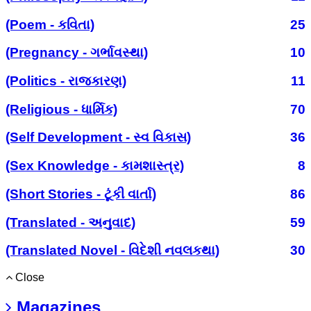
(Poem - કવિતા)
25
(Pregnancy - ગર્ભાવસ્થા)
10
(Politics - રાજકારણ)
11
(Religious - ધાર્મિક)
70
(Self Development - સ્વ વિકાસ)
36
(Sex Knowledge - કામશાસ્ત્ર)
8
(Short Stories - ટૂંકી વાર્તા)
86
(Translated - અનુવાદ)
59
(Translated Novel - વિદેશી નવલકથા)
30
Close
Magazines