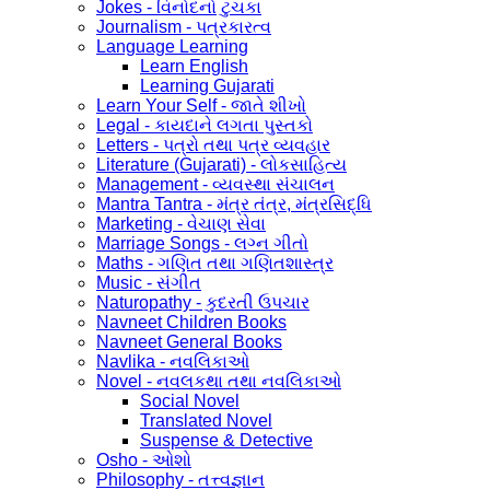
Jokes - વિનોદનો ટુચકા
Journalism - પત્રકારત્વ
Language Learning
Learn English
Learning Gujarati
Learn Your Self - જાતે શીખો
Legal - કાયદાને લગતા પુસ્તકો
Letters - પત્રો તથા પત્ર વ્યવહાર
Literature (Gujarati) - લોકસાહિત્ય
Management - વ્યવસ્થા સંચાલન
Mantra Tantra - મંત્ર તંત્ર, મંત્રસિદ્ધિ
Marketing - વેચાણ સેવા
Marriage Songs - લગ્ન ગીતો
Maths - ગણિત તથા ગણિતશાસ્ત્ર
Music - સંગીત
Naturopathy - કુદરતી ઉપચાર
Navneet Children Books
Navneet General Books
Navlika - નવલિકાઓ
Novel - નવલકથા તથા નવલિકાઓ
Social Novel
Translated Novel
Suspense & Detective
Osho - ઓશો
Philosophy - તત્ત્વજ્ઞાન