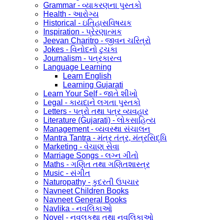
Grammar - વ્યાકરણના પુસ્તકો
Health - આરોગ્ય
Historical - ઇતિહાસવિષયક
Inspiration - પ્રેરણાત્મક
Jeevan Charitro - જીવન ચરિત્રો
Jokes - વિનોદનો ટુચકા
Journalism - પત્રકારત્વ
Language Learning
Learn English
Learning Gujarati
Learn Your Self - જાતે શીખો
Legal - કાયદાને લગતા પુસ્તકો
Letters - પત્રો તથા પત્ર વ્યવહાર
Literature (Gujarati) - લોકસાહિત્ય
Management - વ્યવસ્થા સંચાલન
Mantra Tantra - મંત્ર તંત્ર, મંત્રસિદ્ધિ
Marketing - વેચાણ સેવા
Marriage Songs - લગ્ન ગીતો
Maths - ગણિત તથા ગણિતશાસ્ત્ર
Music - સંગીત
Naturopathy - કુદરતી ઉપચાર
Navneet Children Books
Navneet General Books
Navlika - નવલિકાઓ
Novel - નવલકથા તથા નવલિકાઓ