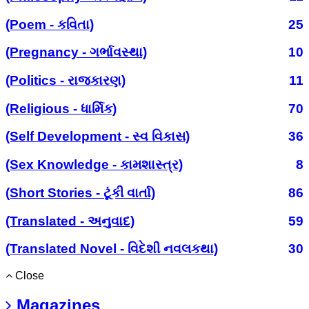
(Poem - કવિતા)
25
(Pregnancy - ગર્ભાવસ્થા)
10
(Politics - રાજકારણ)
11
(Religious - ધાર્મિક)
70
(Self Development - સ્વ વિકાસ)
36
(Sex Knowledge - કામશાસ્ત્ર)
8
(Short Stories - ટૂંકી વાર્તા)
86
(Translated - અનુવાદ)
59
(Translated Novel - વિદેશી નવલકથા)
30
Close
Magazines