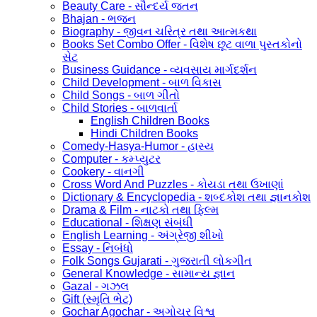
Beauty Care - સૌન્દર્ય જતન
Bhajan - ભજન
Biography - જીવન ચરિત્ર તથા આત્મકથા
Books Set Combo Offer - વિશેષ છૂટ વાળા પુસ્તકોનો
સેટ
Business Guidance - વ્યવસાય માર્ગદર્શન
Child Development - બાળ વિકાસ
Child Songs - બાળ ગીતો
Child Stories - બાળવાર્તા
English Children Books
Hindi Children Books
Comedy-Hasya-Humor - હાસ્ય
Computer - કમ્પ્યુટર
Cookery - વાનગી
Cross Word And Puzzles - કોયડા તથા ઉખાણાં
Dictionary & Encyclopedia - શબ્દકોશ તથા જ્ઞાનકોશ
Drama & Film - નાટકો તથા ફિલ્મ
Educational - શિક્ષણ સંબંધી
English Learning - અંગ્રેજી શીખો
Essay - નિબંધો
Folk Songs Gujarati - ગુજરાતી લોકગીત
General Knowledge - સામાન્ય જ્ઞાન
Gazal - ગઝલ
Gift (સ્મૃતિ ભેટ)
Gochar Agochar - અગોચર વિશ્વ