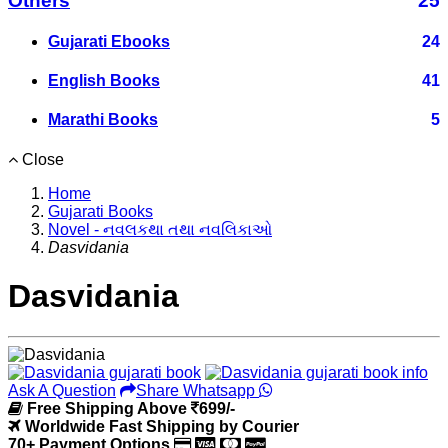
Others
25
Gujarati Ebooks
24
English Books
41
Marathi Books
5
Close
Home
Gujarati Books
Novel - નવલકથા તથા નવલિકાઓ
Dasvidania
Dasvidania
Ask A Question
Share Whatsapp
Free Shipping Above
699/-
Worldwide Fast Shipping by Courier
70+ Payment Options