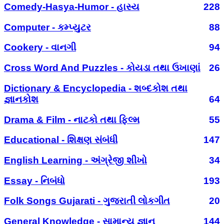
Comedy-Hasya-Humor - હાસ્ય
228
Computer - કમ્પ્યુટર
88
Cookery - વાનગી
94
Cross Word And Puzzles - કોયડા તથા ઉખાણાં
26
Dictionary & Encyclopedia - શબ્દકોશ તથા
જ્ઞાનકોશ
64
Drama & Film - નાટકો તથા ફિલ્મ
55
Educational - શિક્ષણ સંબંધી
147
English Learning - અંગ્રેજી શીખો
34
Essay - નિબંધો
193
Folk Songs Gujarati - ગુજરાતી લોકગીત
20
General Knowledge - સામાન્ય જ્ઞાન
144