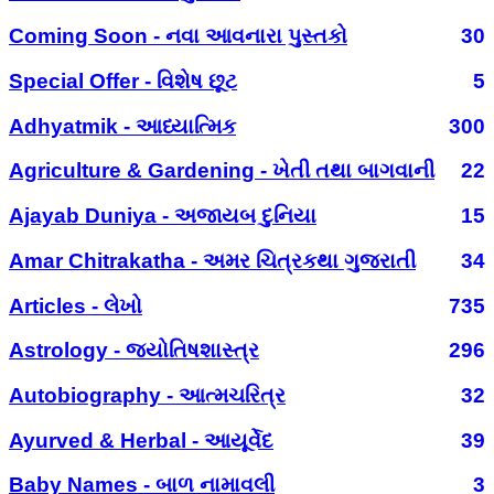
Coming Soon - નવા આવનારા પુસ્તકો
30
Special Offer - વિશેષ છૂટ
5
Adhyatmik - આધ્યાત્મિક
300
Agriculture & Gardening - ખેતી તથા બાગવાની
22
Ajayab Duniya - અજાયબ દુનિયા
15
Amar Chitrakatha - અમર ચિત્રકથા ગુજરાતી
34
Articles - લેખો
735
Astrology - જ્યોતિષશાસ્ત્ર
296
Autobiography - આત્મચરિત્ર
32
Ayurved & Herbal - આયૂર્વેદ
39
Baby Names - બાળ નામાવલી
3