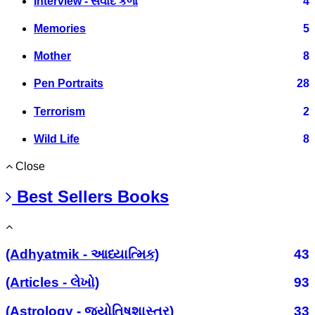
Interview - સંવાદ કળા
4
Memories
5
Mother
8
Pen Portraits
28
Terrorism
2
Wild Life
8
Close
Best Sellers Books
(Adhyatmik - આધ્યાત્મિક)
43
(Articles - લેખો)
93
(Astrology - જ્યોતિષશાસ્ત્ર)
33