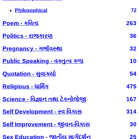
Philosophical
72
Poem - કવિતા
263
Politics - રાજકારણ
36
Pregnancy - ગર્ભાવસ્થા
32
Public Speaking - વક્તુત્વ કળા
10
Quotation - સુવાક્યો
54
Religious - ધાર્મિક
475
Science - વિજ્ઞાન તથા ટેકનોલોજી
167
Self Development - સ્વ વિકાસ
314
Self Improvement - જીવન-વિકાસ
30
Sex Education - જાતીય માર્ગદર્શન
25