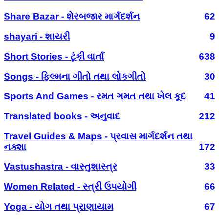
Share Bazar - શેરબજાર માર્ગદર્શન
62
shayari - શાયરી
9
Short Stories - ટૂંકી વાર્તા
638
Songs - ફિલ્મના ગીતો તથા લોકગીતો
30
Sports And Games - રમત ગમત તથા ખેલ કૂદ
41
Translated books - અનુવાદ
212
Travel Guides & Maps - પ્રવાસ માર્ગદર્શન તથા
નક્શા
172
Vastushastra - વાસ્તુશાસ્ત્ર
33
Women Related - સ્ત્રી ઉપયોગી
66
Yoga - યોગ તથા પ્રાણાયામ
67