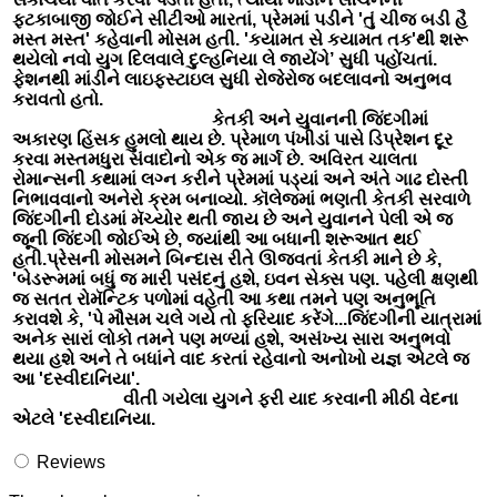
ફટકાબાજી જોઈને સીટીઓ મારતાં, પ્રેમમાં પડીને 'તું ચીજ બડી હૈ
મસ્ત મસ્ત' કહેવાની મોસમ હતી. 'કયામત સે કયામત તક'થી શરૂ
થયેલો નવો યુગ દિલવાલે દુલ્હનિયા લે જાયેંગે’ સુધી પહોંચતાં.
ફેશનથી માંડીને લાઇફસ્ટાઇલ સુધી રોજેરોજ બદલાવનો અનુભવ
કરાવતો હતો.
કેતકી અને યુવાનની જિંદગીમાં
અકારણ હિંસક હુમલો થાય છે. પ્રેમાળ પંખીડાં પાસે ડિપ્રેશન દૂર
કરવા મસ્તમધુરા સંવાદોનો એક જ માર્ગ છે. અવિરત ચાલતા
રોમાન્સની કથામાં લગ્ન કરીને પ્રેમમાં પડ્યાં અને અંતે ગાઢ દોસ્તી
નિભાવવાનો અનેરો ક્રમ બનાવ્યો. કૉલેજમાં ભણતી કેતકી સરવાળે
જિંદગીની દોડમાં મૅચ્યોર થતી જાય છે અને યુવાનને પેલી એ જ
જૂની જિંદગી જોઈએ છે, જ્યાંથી આ બધાની શરૂઆત થઈ
હતી.પ્રેસની મોસમને બિન્દાસ રીતે ઊજવતાં કેતકી માને છે કે,
'બેડરૂમમાં બધું જ મારી પસંદનું હશે, ઇવન સેક્સ પણ. પહેલી ક્ષણથી
જ સતત રોમૅન્ટિક પળોમાં વહેતી આ કથા તમને પણ અનુભૂતિ
કરાવશે કે, 'પે મૌસમ ચલે ગયે તો ફરિયાદ કરેંગે...જિંદગીની યાત્રામાં
અનેક સારાં લોકો તમને પણ મળ્યાં હશે, અસંખ્ય સારા અનુભવો
થયા હશે અને તે બધાંને વાદ કરતાં રહેવાનો અનોખો યજ્ઞ એટલે જ
આ 'દસ્વીદાનિયા'.
વીતી ગયેલા યુગને ફરી યાદ કરવાની મીઠી વેદના
એટલે 'દસ્વીદાનિયા.
Reviews