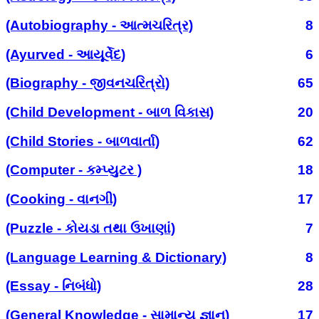
(Autobiography - આત્મચરિત્ર)
8
(Ayurved - આયૂર્વેદ)
6
(Biography - જીવનચરિત્રો)
65
(Child Development - બાળ વિકાસ)
20
(Child Stories - બાળવાર્તા)
62
(Computer - કમ્પ્યુટર )
18
(Cooking - વાનગી)
17
(Puzzle - કોયડા તથા ઉખાણાં)
7
(Language Learning & Dictionary)
8
(Essay - નિબંધો)
28
(General Knowledge - સામાન્ય જ્ઞાન)
17