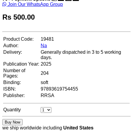
Join Our WhatsApp Group
Rs
500.00
Product Code:
19481
Author:
Na
Delivery:
Generally dispatched in 3 to 5 working
days.
Publication Year:
2025
Number of
204
Pages:
Binding:
soft
ISBN:
97893619754455
Publisher:
RRSA
Quantity
Buy Now
we ship worldwide including
United States