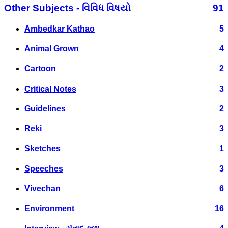
Other Subjects - વિવિધ વિષયો
91
Ambedkar Kathao
5
Animal Grown
4
Cartoon
2
Critical Notes
3
Guidelines
2
Reki
3
Sketches
1
Speeches
3
Vivechan
6
Environment
16