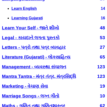
Learn English
14
Learning Gujarati
16
Learn Your Self - જાતે શીખો
48
Legal - કાયદાને લગતા પુસ્તકો
53
Letters - પત્રો તથા પત્ર વ્યવહાર
27
Literature (Gujarati) - લોકસાહિત્ય
65
Management - વ્યવસ્થા સંચાલન
123
Mantra Tantra - મંત્ર તંત્ર, મંત્રસિદ્ધિ
123
Marketing - વેચાણ સેવા
19
Marriage Songs - લગ્ન ગીતો
10
Maths - ગણિત તથા ગણિતશાસ્ત્ર
62