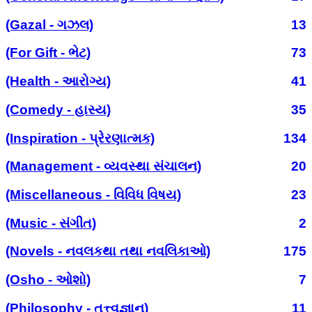
(Gazal - ગઝલ)
13
(For Gift - ભેટ)
73
(Health - આરોગ્ય)
41
(Comedy - હાસ્ય)
35
(Inspiration - પ્રેરણાત્મક)
134
(Management - વ્યવસ્થા સંચાલન)
20
(Miscellaneous - વિવિધ વિષય)
23
(Music - સંગીત)
2
(Novels - નવલકથા તથા નવલિકાઓ)
175
(Osho - ઓશો)
7
(Philosophy - તત્ત્વજ્ઞાન)
11