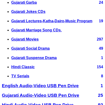
Gujarati Garba
24
Gujarati Jokes CDs
Gujarati Lectures-Katha-Dairo-Music Program
19
Gujarati Marriage Song CDs.
Gujarati Movies
297
Gujarati Social Drama
49
Gujarati Suspense Drama
1
Hindi Classic
154
TV Serials
8
English Audio-Video USB Pen Drive
1
Gujarati Audio-Video USB Pen Drive
25
Hindi Audio-Video USB Pen Drive
92