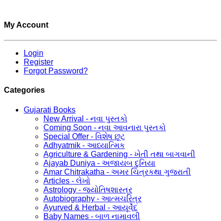
My Account
Login
Register
Forgot Password?
Categories
Gujarati Books
New Arrival - નવા પુસ્તકો
Coming Soon - નવા આવનારા પુસ્તકો
Special Offer - વિશેષ છૂટ
Adhyatmik - આધ્યાત્મિક
Agriculture & Gardening - ખેતી તથા બાગવાની
Ajayab Duniya - અજાયબ દુનિયા
Amar Chitrakatha - અમર ચિત્રકથા ગુજરાતી
Articles - લેખો
Astrology - જ્યોતિષશાસ્ત્ર
Autobiography - આત્મચરિત્ર
Ayurved & Herbal - આયૂર્વેદ
Baby Names - બાળ નામાવલી