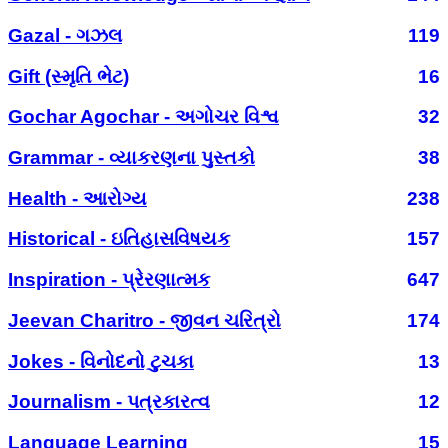
Gazal - ગઝલ
119
Gift (સ્મૃતિ ભેટ)
16
Gochar Agochar - અગોચર વિશ્વ
32
Grammar - વ્યાકરણના પુસ્તકો
38
Health - આરોગ્ય
238
Historical - ઇતિહાસવિષયક
157
Inspiration - પ્રેરણાત્મક
647
Jeevan Charitro - જીવન ચરિત્રો
174
Jokes - વિનોદનો ટુચકા
13
Journalism - પત્રકારત્વ
12
Language Learning
15