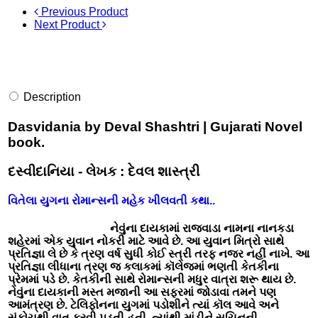
Previous Product
Next Product
Description
Dasvidania by Deval Shashtri | Gujarati Novel
book.
દસ્વીદાનિયા - લેખક : દેવલ શાસ્ત્રી
વિતેલા યુગના રોમાન્સની મહેક ખીલવતી કથા..
નેવુંના દાયકામાં રાજવાડા નામના નાનકડા
શહેરમાં એક યુવાન નોકરી માટે આવે છે. આ યુવાન મિત્રો સાથે
પ્રતિજ્ઞા લે છે કે ત્રણ વર્ષ સુધી કોઈ સ્ત્રી તરફ નજર નહીં નાખે. આ
પ્રતિજ્ઞા લીધાના ત્રણ જ કલાકમાં કૉલેજમાં ભણતી કેતકીના
પ્રેમમાં પડે છે. કેતકીની સાથે રોમાન્સની મધુર વાત્રા શરૂ થાય છે.
નેવુંના દાયકાની મસ્ત મજાની આ સફરમાં જોડાવા તમને પણ
આમંત્રણ છે. ટેલિફોનના યુગમાં પડોશીને ત્યાં કૉલ આવે અને
સંકોચથી વાત કરવી પડતી હતી, ત્યાંથી માંડીને સચિનની