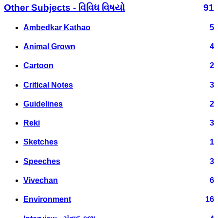
Other Subjects - વિવિધ વિષયો
91
Ambedkar Kathao
5
Animal Grown
4
Cartoon
2
Critical Notes
3
Guidelines
2
Reki
3
Sketches
1
Speeches
3
Vivechan
6
Environment
16