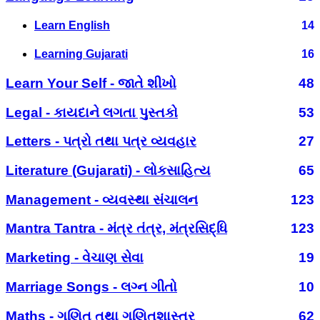
Learn English
14
Learning Gujarati
16
Learn Your Self - જાતે શીખો
48
Legal - કાયદાને લગતા પુસ્તકો
53
Letters - પત્રો તથા પત્ર વ્યવહાર
27
Literature (Gujarati) - લોકસાહિત્ય
65
Management - વ્યવસ્થા સંચાલન
123
Mantra Tantra - મંત્ર તંત્ર, મંત્રસિદ્ધિ
123
Marketing - વેચાણ સેવા
19
Marriage Songs - લગ્ન ગીતો
10
Maths - ગણિત તથા ગણિતશાસ્ત્ર
62