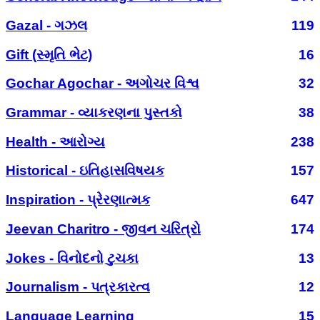
Gazal - ગઝલ
119
Gift (સ્મૃતિ ભેટ)
16
Gochar Agochar - અગોચર વિશ્વ
32
Grammar - વ્યાકરણના પુસ્તકો
38
Health - આરોગ્ય
238
Historical - ઇતિહાસવિષયક
157
Inspiration - પ્રેરણાત્મક
647
Jeevan Charitro - જીવન ચરિત્રો
174
Jokes - વિનોદનો ટુચકા
13
Journalism - પત્રકારત્વ
12
Language Learning
15