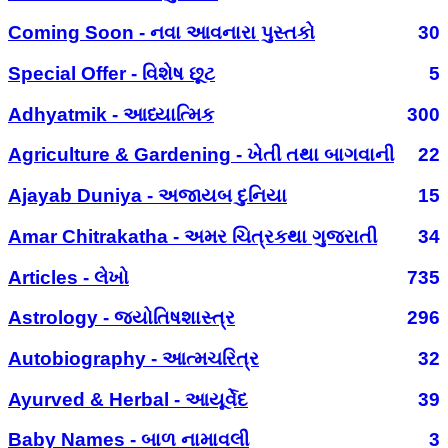
Coming Soon - નવા આવનારા પુસ્તકો
30
Special Offer - વિશેષ છૂટ
5
Adhyatmik - આધ્યાત્મિક
300
Agriculture & Gardening - ખેતી તથા બાગવાની
22
Ajayab Duniya - અજાયબ દુનિયા
15
Amar Chitrakatha - અમર ચિત્રકથા ગુજરાતી
34
Articles - લેખો
735
Astrology - જ્યોતિષશાસ્ત્ર
296
Autobiography - આત્મચરિત્ર
32
Ayurved & Herbal - આયૂર્વેદ
39
Baby Names - બાળ નામાવલી
3