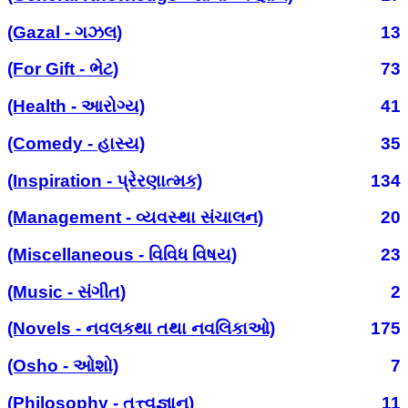
(Gazal - ગઝલ)
13
(For Gift - ભેટ)
73
(Health - આરોગ્ય)
41
(Comedy - હાસ્ય)
35
(Inspiration - પ્રેરણાત્મક)
134
(Management - વ્યવસ્થા સંચાલન)
20
(Miscellaneous - વિવિધ વિષય)
23
(Music - સંગીત)
2
(Novels - નવલકથા તથા નવલિકાઓ)
175
(Osho - ઓશો)
7
(Philosophy - તત્ત્વજ્ઞાન)
11