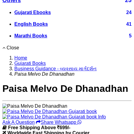
Others
25
Gujarati Ebooks
24
English Books
41
Marathi Books
5
Close
Home
Gujarati Books
Business Guidance - વ્યવસાય માર્ગદર્શન
Paisa Melvo De Dhanadhan
Paisa Melvo De Dhanadhan
Ask A Question
Share Whatsapp
Free Shipping Above
699/-
Worldwide Fast Shipping by Courier