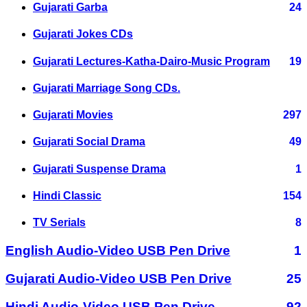
Gujarati Garba
24
Gujarati Jokes CDs
Gujarati Lectures-Katha-Dairo-Music Program
19
Gujarati Marriage Song CDs.
Gujarati Movies
297
Gujarati Social Drama
49
Gujarati Suspense Drama
1
Hindi Classic
154
TV Serials
8
English Audio-Video USB Pen Drive
1
Gujarati Audio-Video USB Pen Drive
25
Hindi Audio-Video USB Pen Drive
92