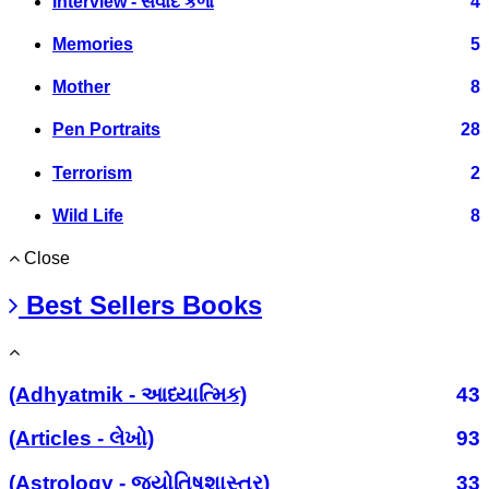
Interview - સંવાદ કળા
4
Memories
5
Mother
8
Pen Portraits
28
Terrorism
2
Wild Life
8
Close
Best Sellers Books
(Adhyatmik - આધ્યાત્મિક)
43
(Articles - લેખો)
93
(Astrology - જ્યોતિષશાસ્ત્ર)
33