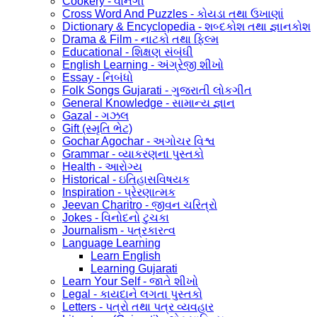
Cookery - વાનગી
Cross Word And Puzzles - કોયડા તથા ઉખાણાં
Dictionary & Encyclopedia - શબ્દકોશ તથા જ્ઞાનકોશ
Drama & Film - નાટકો તથા ફિલ્મ
Educational - શિક્ષણ સંબંધી
English Learning - અંગ્રેજી શીખો
Essay - નિબંધો
Folk Songs Gujarati - ગુજરાતી લોકગીત
General Knowledge - સામાન્ય જ્ઞાન
Gazal - ગઝલ
Gift (સ્મૃતિ ભેટ)
Gochar Agochar - અગોચર વિશ્વ
Grammar - વ્યાકરણના પુસ્તકો
Health - આરોગ્ય
Historical - ઇતિહાસવિષયક
Inspiration - પ્રેરણાત્મક
Jeevan Charitro - જીવન ચરિત્રો
Jokes - વિનોદનો ટુચકા
Journalism - પત્રકારત્વ
Language Learning
Learn English
Learning Gujarati
Learn Your Self - જાતે શીખો
Legal - કાયદાને લગતા પુસ્તકો
Letters - પત્રો તથા પત્ર વ્યવહાર