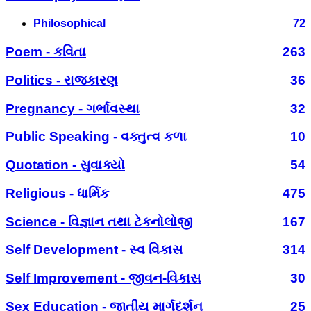
Philosophical
72
Poem - કવિતા
263
Politics - રાજકારણ
36
Pregnancy - ગર્ભાવસ્થા
32
Public Speaking - વક્તુત્વ કળા
10
Quotation - સુવાક્યો
54
Religious - ધાર્મિક
475
Science - વિજ્ઞાન તથા ટેકનોલોજી
167
Self Development - સ્વ વિકાસ
314
Self Improvement - જીવન-વિકાસ
30
Sex Education - જાતીય માર્ગદર્શન
25