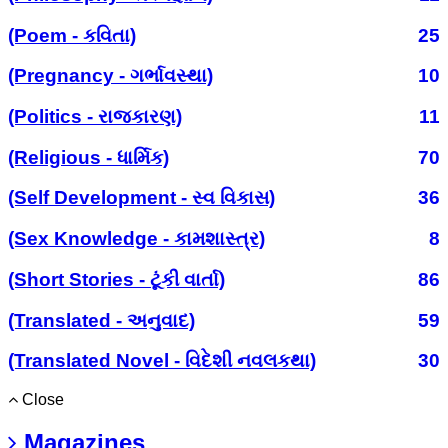
(Poem - કવિતા)
25
(Pregnancy - ગર્ભાવસ્થા)
10
(Politics - રાજકારણ)
11
(Religious - ધાર્મિક)
70
(Self Development - સ્વ વિકાસ)
36
(Sex Knowledge - કામશાસ્ત્ર)
8
(Short Stories - ટૂંકી વાર્તા)
86
(Translated - અનુવાદ)
59
(Translated Novel - વિદેશી નવલકથા)
30
Close
Magazines