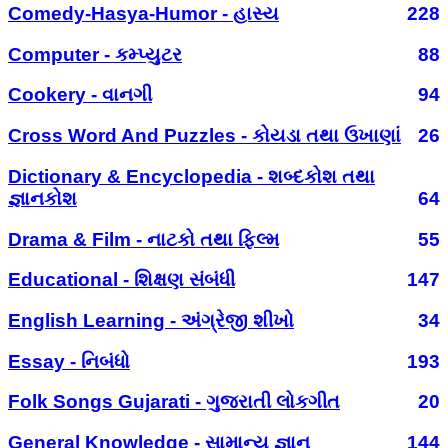
Comedy-Hasya-Humor - હાસ્ય
228
Computer - કમ્પ્યુટર
88
Cookery - વાનગી
94
Cross Word And Puzzles - કોયડા તથા ઉખાણાં
26
Dictionary & Encyclopedia - શબ્દકોશ તથા
જ્ઞાનકોશ
64
Drama & Film - નાટકો તથા ફિલ્મ
55
Educational - શિક્ષણ સંબંધી
147
English Learning - અંગ્રેજી શીખો
34
Essay - નિબંધો
193
Folk Songs Gujarati - ગુજરાતી લોકગીત
20
General Knowledge - સામાન્ય જ્ઞાન
144