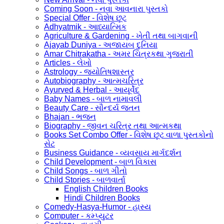
Coming Soon - નવા આવનારા પુસ્તકો
Special Offer - વિશેષ છૂટ
Adhyatmik - આધ્યાત્મિક
Agriculture & Gardening - ખેતી તથા બાગવાની
Ajayab Duniya - અજાયબ દુનિયા
Amar Chitrakatha - અમર ચિત્રકથા ગુજરાતી
Articles - લેખો
Astrology - જ્યોતિષશાસ્ત્ર
Autobiography - આત્મચરિત્ર
Ayurved & Herbal - આયૂર્વેદ
Baby Names - બાળ નામાવલી
Beauty Care - સૌન્દર્ય જતન
Bhajan - ભજન
Biography - જીવન ચરિત્ર તથા આત્મકથા
Books Set Combo Offer - વિશેષ છૂટ વાળા પુસ્તકોનો
સેટ
Business Guidance - વ્યવસાય માર્ગદર્શન
Child Development - બાળ વિકાસ
Child Songs - બાળ ગીતો
Child Stories - બાળવાર્તા
English Children Books
Hindi Children Books
Comedy-Hasya-Humor - હાસ્ય
Computer - કમ્પ્યુટર