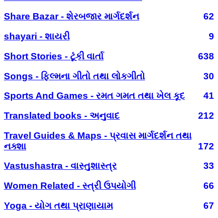
Share Bazar - શેરબજાર માર્ગદર્શન
62
shayari - શાયરી
9
Short Stories - ટૂંકી વાર્તા
638
Songs - ફિલ્મના ગીતો તથા લોકગીતો
30
Sports And Games - રમત ગમત તથા ખેલ કૂદ
41
Translated books - અનુવાદ
212
Travel Guides & Maps - પ્રવાસ માર્ગદર્શન તથા
નક્શા
172
Vastushastra - વાસ્તુશાસ્ત્ર
33
Women Related - સ્ત્રી ઉપયોગી
66
Yoga - યોગ તથા પ્રાણાયામ
67