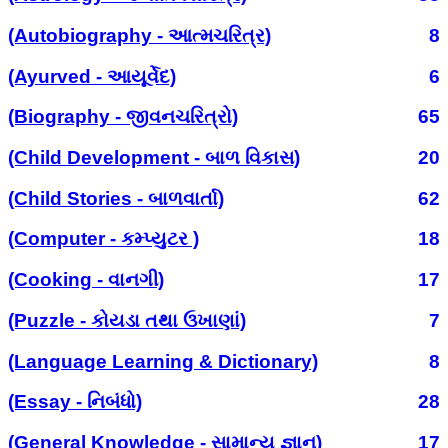
(Autobiography - આત્મચરિત્ર)
8
(Ayurved - આયૂર્વેદ)
6
(Biography - જીવનચરિત્રો)
65
(Child Development - બાળ વિકાસ)
20
(Child Stories - બાળવાર્તા)
62
(Computer - કમ્પ્યુટર )
18
(Cooking - વાનગી)
17
(Puzzle - કોયડા તથા ઉખાણાં)
7
(Language Learning & Dictionary)
8
(Essay - નિબંધો)
28
(General Knowledge - સામાન્ય જ્ઞાન)
17