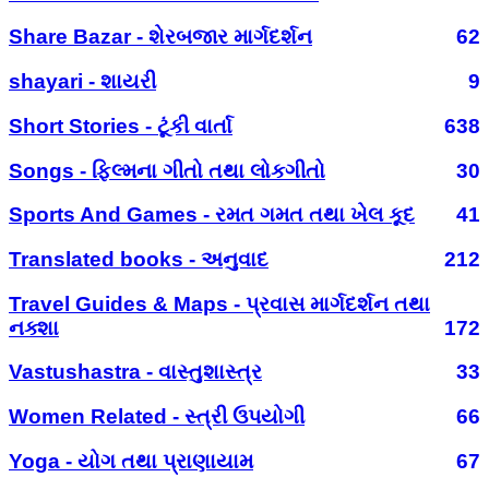
Share Bazar - શેરબજાર માર્ગદર્શન
62
shayari - શાયરી
9
Short Stories - ટૂંકી વાર્તા
638
Songs - ફિલ્મના ગીતો તથા લોકગીતો
30
Sports And Games - રમત ગમત તથા ખેલ કૂદ
41
Translated books - અનુવાદ
212
Travel Guides & Maps - પ્રવાસ માર્ગદર્શન તથા
નક્શા
172
Vastushastra - વાસ્તુશાસ્ત્ર
33
Women Related - સ્ત્રી ઉપયોગી
66
Yoga - યોગ તથા પ્રાણાયામ
67