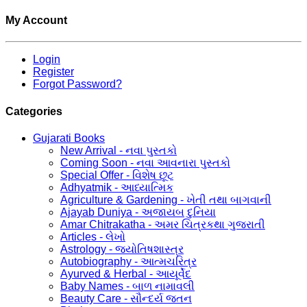
My Account
Login
Register
Forgot Password?
Categories
Gujarati Books
New Arrival - નવા પુસ્તકો
Coming Soon - નવા આવનારા પુસ્તકો
Special Offer - વિશેષ છૂટ
Adhyatmik - આધ્યાત્મિક
Agriculture & Gardening - ખેતી તથા બાગવાની
Ajayab Duniya - અજાયબ દુનિયા
Amar Chitrakatha - અમર ચિત્રકથા ગુજરાતી
Articles - લેખો
Astrology - જ્યોતિષશાસ્ત્ર
Autobiography - આત્મચરિત્ર
Ayurved & Herbal - આયૂર્વેદ
Baby Names - બાળ નામાવલી
Beauty Care - સૌન્દર્ય જતન