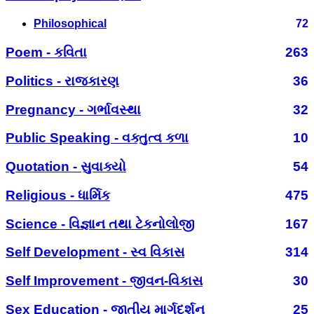
Philosophical
72
Poem - કવિતા
263
Politics - રાજકારણ
36
Pregnancy - ગર્ભાવસ્થા
32
Public Speaking - વક્તુત્વ કળા
10
Quotation - સુવાક્યો
54
Religious - ધાર્મિક
475
Science - વિજ્ઞાન તથા ટેકનોલોજી
167
Self Development - સ્વ વિકાસ
314
Self Improvement - જીવન-વિકાસ
30
Sex Education - જાતીય માર્ગદર્શન
25