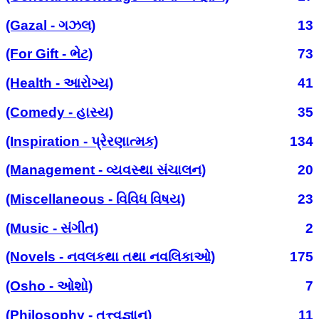
(Gazal - ગઝલ)
13
(For Gift - ભેટ)
73
(Health - આરોગ્ય)
41
(Comedy - હાસ્ય)
35
(Inspiration - પ્રેરણાત્મક)
134
(Management - વ્યવસ્થા સંચાલન)
20
(Miscellaneous - વિવિધ વિષય)
23
(Music - સંગીત)
2
(Novels - નવલકથા તથા નવલિકાઓ)
175
(Osho - ઓશો)
7
(Philosophy - તત્ત્વજ્ઞાન)
11