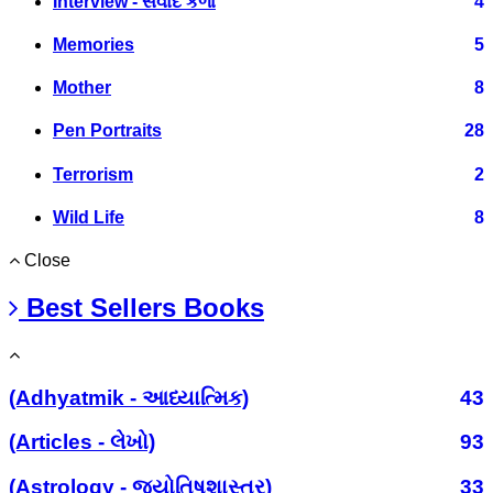
Interview - સંવાદ કળા
4
Memories
5
Mother
8
Pen Portraits
28
Terrorism
2
Wild Life
8
Close
Best Sellers Books
(Adhyatmik - આધ્યાત્મિક)
43
(Articles - લેખો)
93
(Astrology - જ્યોતિષશાસ્ત્ર)
33