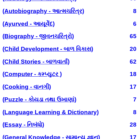
(Autobiography - આત્મચરિત્ર)
8
(Ayurved - આયૂર્વેદ)
6
(Biography - જીવનચરિત્રો)
65
(Child Development - બાળ વિકાસ)
20
(Child Stories - બાળવાર્તા)
62
(Computer - કમ્પ્યુટર )
18
(Cooking - વાનગી)
17
(Puzzle - કોયડા તથા ઉખાણાં)
7
(Language Learning & Dictionary)
8
(Essay - નિબંધો)
28
(General Knowledge - સામાન્ય જ્ઞાન)
17