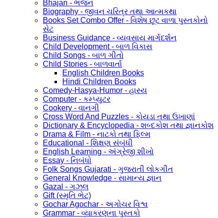
Bhajan - ભજન
Biography - જીવન ચરિત્ર તથા આત્મકથા
Books Set Combo Offer - વિશેષ છૂટ વાળા પુસ્તકોનો
સેટ
Business Guidance - વ્યવસાય માર્ગદર્શન
Child Development - બાળ વિકાસ
Child Songs - બાળ ગીતો
Child Stories - બાળવાર્તા
English Children Books
Hindi Children Books
Comedy-Hasya-Humor - હાસ્ય
Computer - કમ્પ્યુટર
Cookery - વાનગી
Cross Word And Puzzles - કોયડા તથા ઉખાણાં
Dictionary & Encyclopedia - શબ્દકોશ તથા જ્ઞાનકોશ
Drama & Film - નાટકો તથા ફિલ્મ
Educational - શિક્ષણ સંબંધી
English Learning - અંગ્રેજી શીખો
Essay - નિબંધો
Folk Songs Gujarati - ગુજરાતી લોકગીત
General Knowledge - સામાન્ય જ્ઞાન
Gazal - ગઝલ
Gift (સ્મૃતિ ભેટ)
Gochar Agochar - અગોચર વિશ્વ
Grammar - વ્યાકરણના પુસ્તકો