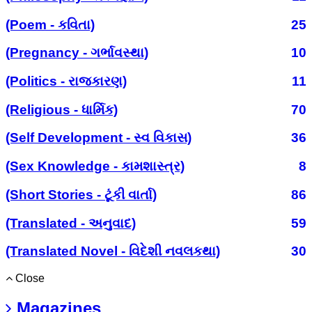
(Poem - કવિતા)
25
(Pregnancy - ગર્ભાવસ્થા)
10
(Politics - રાજકારણ)
11
(Religious - ધાર્મિક)
70
(Self Development - સ્વ વિકાસ)
36
(Sex Knowledge - કામશાસ્ત્ર)
8
(Short Stories - ટૂંકી વાર્તા)
86
(Translated - અનુવાદ)
59
(Translated Novel - વિદેશી નવલકથા)
30
Close
Magazines