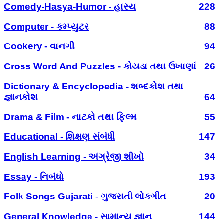
Comedy-Hasya-Humor - હાસ્ય
228
Computer - કમ્પ્યુટર
88
Cookery - વાનગી
94
Cross Word And Puzzles - કોયડા તથા ઉખાણાં
26
Dictionary & Encyclopedia - શબ્દકોશ તથા
જ્ઞાનકોશ
64
Drama & Film - નાટકો તથા ફિલ્મ
55
Educational - શિક્ષણ સંબંધી
147
English Learning - અંગ્રેજી શીખો
34
Essay - નિબંધો
193
Folk Songs Gujarati - ગુજરાતી લોકગીત
20
General Knowledge - સામાન્ય જ્ઞાન
144