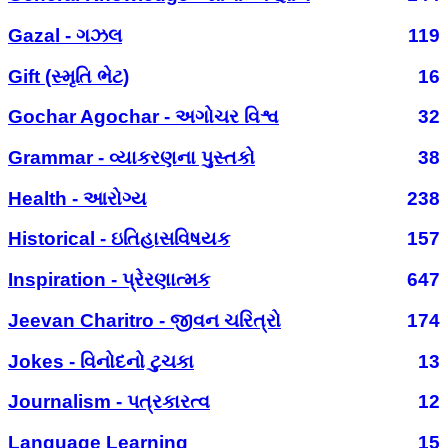
Gazal - ગઝલ
119
Gift (સ્મૃતિ ભેટ)
16
Gochar Agochar - અગોચર વિશ્વ
32
Grammar - વ્યાકરણના પુસ્તકો
38
Health - આરોગ્ય
238
Historical - ઇતિહાસવિષયક
157
Inspiration - પ્રેરણાત્મક
647
Jeevan Charitro - જીવન ચરિત્રો
174
Jokes - વિનોદનો ટુચકા
13
Journalism - પત્રકારત્વ
12
Language Learning
15