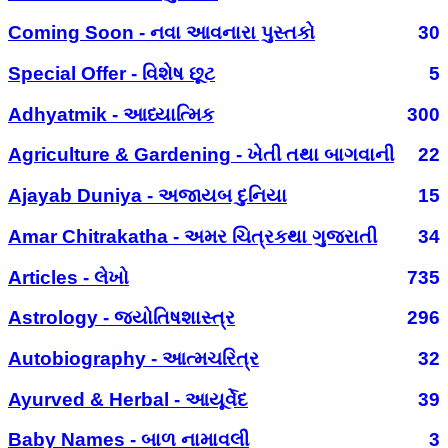
Coming Soon - નવા આવનારા પુસ્તકો
30
Special Offer - વિશેષ છૂટ
5
Adhyatmik - આધ્યાત્મિક
300
Agriculture & Gardening - ખેતી તથા બાગવાની
22
Ajayab Duniya - અજાયબ દુનિયા
15
Amar Chitrakatha - અમર ચિત્રકથા ગુજરાતી
34
Articles - લેખો
735
Astrology - જ્યોતિષશાસ્ત્ર
296
Autobiography - આત્મચરિત્ર
32
Ayurved & Herbal - આયૂર્વેદ
39
Baby Names - બાળ નામાવલી
3