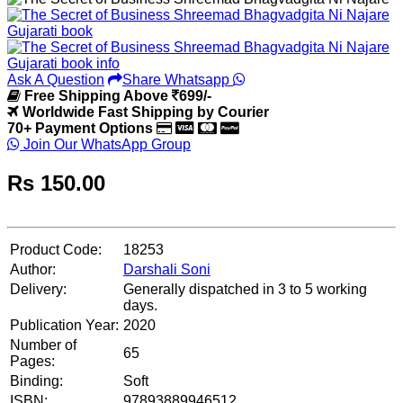
Ask A Question
Share Whatsapp
Free Shipping Above
699/-
Worldwide Fast Shipping by Courier
70+ Payment Options
Join Our WhatsApp Group
Rs
150.00
Product Code:
18253
Author:
Darshali Soni
Delivery:
Generally dispatched in 3 to 5 working
days.
Publication Year:
2020
Number of
65
Pages:
Binding:
Soft
ISBN:
97893889946512