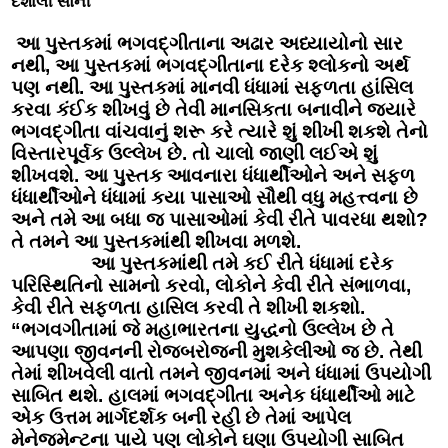
દર્શાલી સોની
આ પુસ્તકમાં ભગવદ્ગીતાના અઢાર અધ્યાયોનો સાર
નથી, આ પુસ્તકમાં ભગવદ્ગીતાના દરેક શ્લોકનો અર્થ
પણ નથી. આ પુસ્તકમાં માનવી ધંધામાં સફળતા હાંસિલ
કરવા કંઈક શીખવું છે તેવી માનસિકતા બનાવીને જ્યારે
ભગવદ્ગીતા વાંચવાનું શરૂ કરે ત્યારે શું શીખી શકશે તેનો
વિસ્તારપૂર્વક ઉલ્લેખ છે. તો ચાલો જાણી લઈએ શું
શીખવશે. આ પુસ્તક આવનારા ધંધાર્થીઓને અને સફળ
ધંધાર્થીઓને ધંધામાં કયા પાસાઓ સૌથી વધુ મહત્ત્વના છે
અને તમે આ બધા જ પાસાઓમાં કેવી રીતે પાવરધા થશો?
તે તમને આ પુસ્તકમાંથી શીખવા મળશે.
આ પુસ્તકમાંથી તમે કઈ રીતે ધંધામાં દરેક
પરિસ્થિતિનો સામનો કરવો, લોકોને કેવી રીતે સંભાળવા,
કેવી રીતે સફળતા હાસિલ કરવી તે શીખી શકશો.
“ભગવગીતામાં જે મહાભારતના યુદ્ધનો ઉલ્લેખ છે તે
આપણા જીવનની રોજબરોજની મુશકેલીઓ જ છે. તેથી
તેમાં શીખવેલી વાતો તમને જીવનમાં અને ધંધામાં ઉપયોગી
સાબિત થશે. હાલમાં ભગવદ્ગીતા અનેક ધંધાર્થીઓ માટે
એક ઉત્તમ માર્ગદર્શક બની રહી છે તેમાં આપેલ
મેનેજમેન્ટના પાયે પણ લોકોને ઘણા ઉપયોગી સાબિત