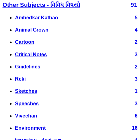
Other Subjects - વિવિધ વિષયો
91
Ambedkar Kathao
5
Animal Grown
4
Cartoon
2
Critical Notes
3
Guidelines
2
Reki
3
Sketches
1
Speeches
3
Vivechan
6
Environment
16