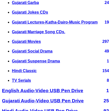
Gujarati Garba
24
Gujarati Jokes CDs
Gujarati Lectures-Katha-Dairo-Music Program
19
Gujarati Marriage Song CDs.
Gujarati Movies
297
Gujarati Social Drama
49
Gujarati Suspense Drama
1
Hindi Classic
154
TV Serials
8
English Audio-Video USB Pen Drive
1
Gujarati Audio-Video USB Pen Drive
25
Hindi Audio-Video USB Pen Drive
92