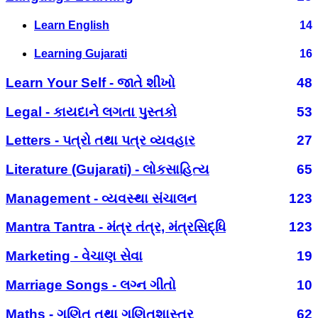
Learn English
14
Learning Gujarati
16
Learn Your Self - જાતે શીખો
48
Legal - કાયદાને લગતા પુસ્તકો
53
Letters - પત્રો તથા પત્ર વ્યવહાર
27
Literature (Gujarati) - લોકસાહિત્ય
65
Management - વ્યવસ્થા સંચાલન
123
Mantra Tantra - મંત્ર તંત્ર, મંત્રસિદ્ધિ
123
Marketing - વેચાણ સેવા
19
Marriage Songs - લગ્ન ગીતો
10
Maths - ગણિત તથા ગણિતશાસ્ત્ર
62