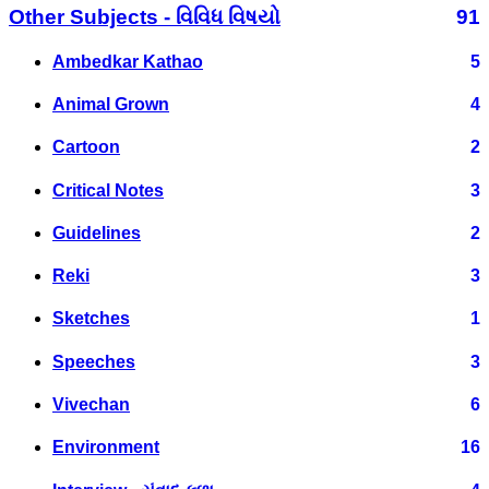
Other Subjects - વિવિધ વિષયો
91
Ambedkar Kathao
5
Animal Grown
4
Cartoon
2
Critical Notes
3
Guidelines
2
Reki
3
Sketches
1
Speeches
3
Vivechan
6
Environment
16