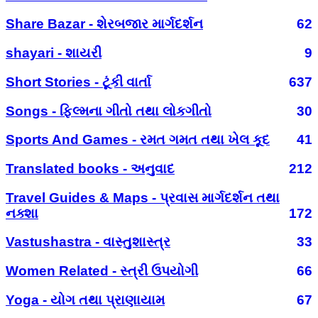
Share Bazar - શેરબજાર માર્ગદર્શન
62
shayari - શાયરી
9
Short Stories - ટૂંકી વાર્તા
637
Songs - ફિલ્મના ગીતો તથા લોકગીતો
30
Sports And Games - રમત ગમત તથા ખેલ કૂદ
41
Translated books - અનુવાદ
212
Travel Guides & Maps - પ્રવાસ માર્ગદર્શન તથા
નક્શા
172
Vastushastra - વાસ્તુશાસ્ત્ર
33
Women Related - સ્ત્રી ઉપયોગી
66
Yoga - યોગ તથા પ્રાણાયામ
67