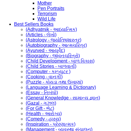
Mother
Pen Portraits
Terrorism
Wild Life
Best Sellers Books
(Adhyatmik - આધ્યાત્મિક)
(Articles - લેખો)
(Astrology - જ્યોતિષશાસ્ત્ર)
(Autobiography - આત્મચરિત્ર)
(Ayurved - આયૂર્વેદ)
(Biography - જીવનચરિત્રો)
(Child Development - બાળ વિકાસ)
(Child Stories - બાળવાર્તા)
(Computer - કમ્પ્યુટર )
(Cooking - વાનગી)
(Puzzle - કોયડા તથા ઉખાણાં)
(Language Learning & Dictionary)
(Essay - નિબંધો)
(General Knowledge - સામાન્ય જ્ઞાન)
(Gazal - ગઝલ)
(For Gift - ભેટ)
(Health - આરોગ્ય)
(Comedy - હાસ્ય)
(Inspiration - પ્રેરણાત્મક)
(Management - વ્યવસ્થા સંચાલન)