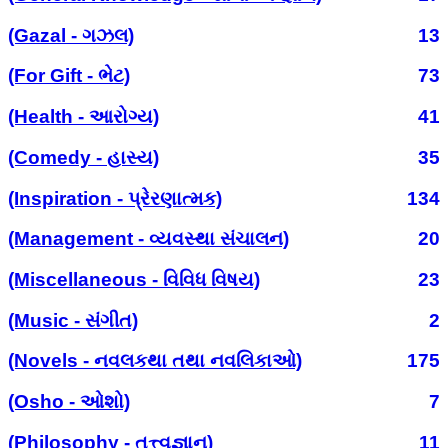
(Gazal - ગઝલ)
13
(For Gift - ભેટ)
73
(Health - આરોગ્ય)
41
(Comedy - હાસ્ય)
35
(Inspiration - પ્રેરણાત્મક)
134
(Management - વ્યવસ્થા સંચાલન)
20
(Miscellaneous - વિવિધ વિષય)
23
(Music - સંગીત)
2
(Novels - નવલકથા તથા નવલિકાઓ)
175
(Osho - ઓશો)
7
(Philosophy - તત્ત્વજ્ઞાન)
11