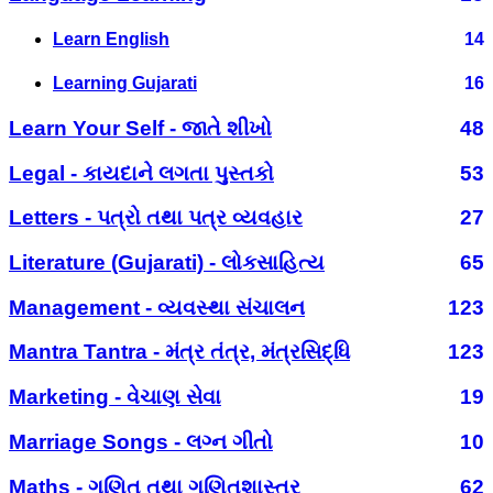
Learn English
14
Learning Gujarati
16
Learn Your Self - જાતે શીખો
48
Legal - કાયદાને લગતા પુસ્તકો
53
Letters - પત્રો તથા પત્ર વ્યવહાર
27
Literature (Gujarati) - લોકસાહિત્ય
65
Management - વ્યવસ્થા સંચાલન
123
Mantra Tantra - મંત્ર તંત્ર, મંત્રસિદ્ધિ
123
Marketing - વેચાણ સેવા
19
Marriage Songs - લગ્ન ગીતો
10
Maths - ગણિત તથા ગણિતશાસ્ત્ર
62