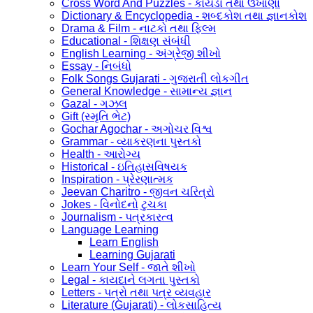
Cross Word And Puzzles - કોયડા તથા ઉખાણાં
Dictionary & Encyclopedia - શબ્દકોશ તથા જ્ઞાનકોશ
Drama & Film - નાટકો તથા ફિલ્મ
Educational - શિક્ષણ સંબંધી
English Learning - અંગ્રેજી શીખો
Essay - નિબંધો
Folk Songs Gujarati - ગુજરાતી લોકગીત
General Knowledge - સામાન્ય જ્ઞાન
Gazal - ગઝલ
Gift (સ્મૃતિ ભેટ)
Gochar Agochar - અગોચર વિશ્વ
Grammar - વ્યાકરણના પુસ્તકો
Health - આરોગ્ય
Historical - ઇતિહાસવિષયક
Inspiration - પ્રેરણાત્મક
Jeevan Charitro - જીવન ચરિત્રો
Jokes - વિનોદનો ટુચકા
Journalism - પત્રકારત્વ
Language Learning
Learn English
Learning Gujarati
Learn Your Self - જાતે શીખો
Legal - કાયદાને લગતા પુસ્તકો
Letters - પત્રો તથા પત્ર વ્યવહાર
Literature (Gujarati) - લોકસાહિત્ય