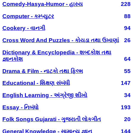
Comedy-Hasya-Humor - હાસ્ય
228
Computer - કમ્પ્યુટર
88
Cookery - વાનગી
94
Cross Word And Puzzles - કોયડા તથા ઉખાણાં
26
Dictionary & Encyclopedia - શબ્દકોશ તથા
જ્ઞાનકોશ
64
Drama & Film - નાટકો તથા ફિલ્મ
55
Educational - શિક્ષણ સંબંધી
147
English Learning - અંગ્રેજી શીખો
34
Essay - નિબંધો
193
Folk Songs Gujarati - ગુજરાતી લોકગીત
20
General Knowledge - સામાન્ય જ્ઞાન
144