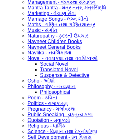
Management - વ્યવસ્થા સંચાલન
Mantra Tantra - મંત્ર તંત્ર, મંત્રસિદ્ધિ
Marketing - વેચાણ સેવા
Marriage Songs - લગ્ન ગીતો
Maths - ગણિત તથા ગણિતશાસ્ત્ર
Music - સંગીત
Naturopathy - કુદરતી ઉપચાર
Navneet Children Books
Navneet General Books
Navlika - નવલિકાઓ
Novel - નવલકથા તથા નવલિકાઓ
Social Novel
Translated Novel
Suspense & Detective
Osho - ઓશો
Philosophy - તત્ત્વજ્ઞાન
Philosophical
Poem - કવિતા
Politics - રાજકારણ
Pregnancy - ગર્ભાવસ્થા
Public Speaking - વક્તુત્વ કળા
Quotation - સુવાક્યો
Religious - ધાર્મિક
Science - વિજ્ઞાન તથા ટેકનોલોજી
Self Development - સ્વ વિકાસ