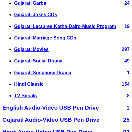
Gujarati Garba
24
Gujarati Jokes CDs
Gujarati Lectures-Katha-Dairo-Music Program
19
Gujarati Marriage Song CDs.
Gujarati Movies
297
Gujarati Social Drama
49
Gujarati Suspense Drama
1
Hindi Classic
154
TV Serials
8
English Audio-Video USB Pen Drive
1
Gujarati Audio-Video USB Pen Drive
25
Hindi Audio-Video USB Pen Drive
92