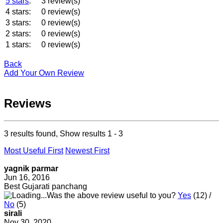
5 stars
:
3 review(s)
4 stars:
0 review(s)
3 stars:
0 review(s)
2 stars:
0 review(s)
1 stars:
0 review(s)
Back
Add Your Own Review
Reviews
3 results found, Show results 1 - 3
Most Useful First
Newest First
yagnik parmar
Jun 16, 2016
Best Gujarati panchang
Was the above review useful to you?
Yes
(
12
) /
No
(
5
)
sirali
Nov 30, 2020