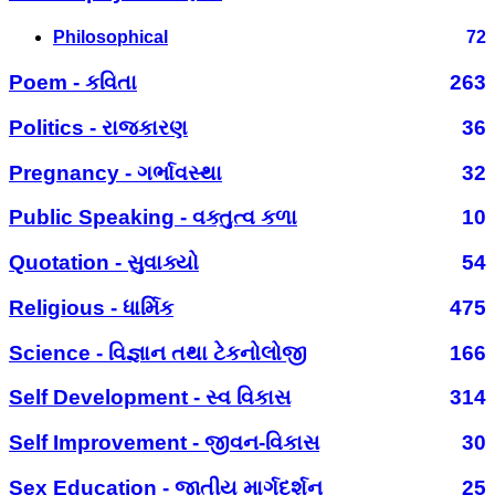
Philosophical
72
Poem - કવિતા
263
Politics - રાજકારણ
36
Pregnancy - ગર્ભાવસ્થા
32
Public Speaking - વક્તુત્વ કળા
10
Quotation - સુવાક્યો
54
Religious - ધાર્મિક
475
Science - વિજ્ઞાન તથા ટેકનોલોજી
166
Self Development - સ્વ વિકાસ
314
Self Improvement - જીવન-વિકાસ
30
Sex Education - જાતીય માર્ગદર્શન
25