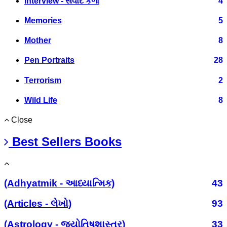
Interview - સંવાદ કળા
4
Memories
5
Mother
8
Pen Portraits
28
Terrorism
2
Wild Life
8
Close
Best Sellers Books
(Adhyatmik - આધ્યાત્મિક)
43
(Articles - લેખો)
93
(Astrology - જ્યોતિષશાસ્ત્ર)
33