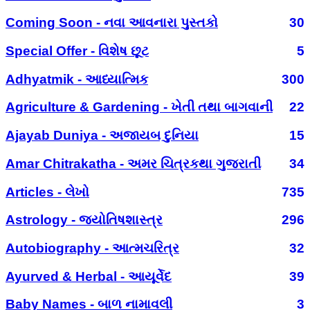
Coming Soon - નવા આવનારા પુસ્તકો
30
Special Offer - વિશેષ છૂટ
5
Adhyatmik - આધ્યાત્મિક
300
Agriculture & Gardening - ખેતી તથા બાગવાની
22
Ajayab Duniya - અજાયબ દુનિયા
15
Amar Chitrakatha - અમર ચિત્રકથા ગુજરાતી
34
Articles - લેખો
735
Astrology - જ્યોતિષશાસ્ત્ર
296
Autobiography - આત્મચરિત્ર
32
Ayurved & Herbal - આયૂર્વેદ
39
Baby Names - બાળ નામાવલી
3