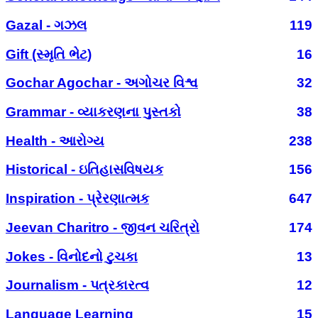
Gazal - ગઝલ
119
Gift (સ્મૃતિ ભેટ)
16
Gochar Agochar - અગોચર વિશ્વ
32
Grammar - વ્યાકરણના પુસ્તકો
38
Health - આરોગ્ય
238
Historical - ઇતિહાસવિષયક
156
Inspiration - પ્રેરણાત્મક
647
Jeevan Charitro - જીવન ચરિત્રો
174
Jokes - વિનોદનો ટુચકા
13
Journalism - પત્રકારત્વ
12
Language Learning
15