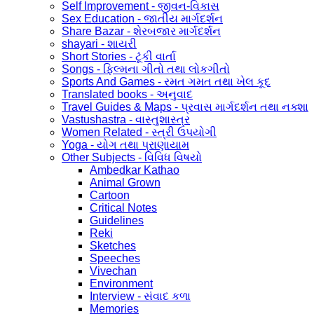
Self Improvement - જીવન-વિકાસ
Sex Education - જાતીય માર્ગદર્શન
Share Bazar - શેરબજાર માર્ગદર્શન
shayari - શાયરી
Short Stories - ટૂંકી વાર્તા
Songs - ફિલ્મના ગીતો તથા લોકગીતો
Sports And Games - રમત ગમત તથા ખેલ કૂદ
Translated books - અનુવાદ
Travel Guides & Maps - પ્રવાસ માર્ગદર્શન તથા નક્શા
Vastushastra - વાસ્તુશાસ્ત્ર
Women Related - સ્ત્રી ઉપયોગી
Yoga - યોગ તથા પ્રાણાયામ
Other Subjects - વિવિધ વિષયો
Ambedkar Kathao
Animal Grown
Cartoon
Critical Notes
Guidelines
Reki
Sketches
Speeches
Vivechan
Environment
Interview - સંવાદ કળા
Memories