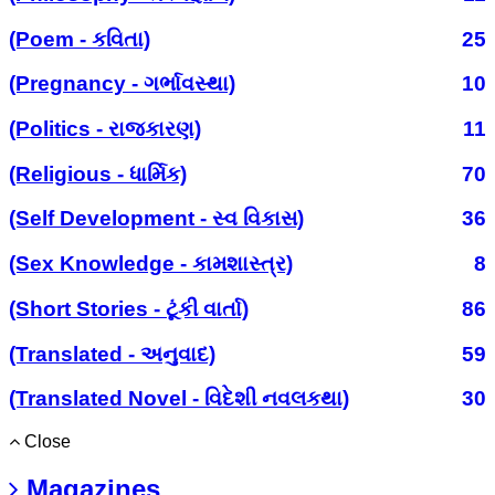
(Poem - કવિતા)
25
(Pregnancy - ગર્ભાવસ્થા)
10
(Politics - રાજકારણ)
11
(Religious - ધાર્મિક)
70
(Self Development - સ્વ વિકાસ)
36
(Sex Knowledge - કામશાસ્ત્ર)
8
(Short Stories - ટૂંકી વાર્તા)
86
(Translated - અનુવાદ)
59
(Translated Novel - વિદેશી નવલકથા)
30
Close
Magazines