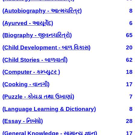
(Autobiography - આત્મચરિત્ર)
8
(Ayurved - આયૂર્વેદ)
6
(Biography - જીવનચરિત્રો)
65
(Child Development - બાળ વિકાસ)
20
(Child Stories - બાળવાર્તા)
62
(Computer - કમ્પ્યુટર )
18
(Cooking - વાનગી)
17
(Puzzle - કોયડા તથા ઉખાણાં)
7
(Language Learning & Dictionary)
8
(Essay - નિબંધો)
28
(General Knowledge - સામાન્ય જ્ઞાન)
17