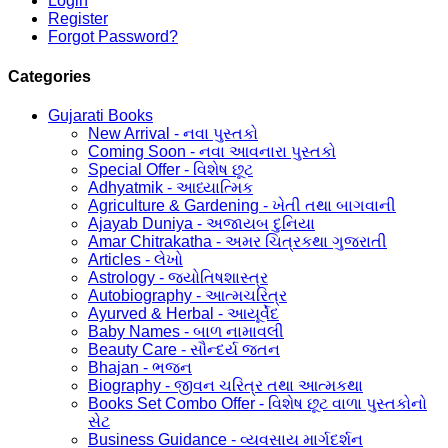
Login
Register
Forgot Password?
Categories
Gujarati Books
New Arrival - નવા પુસ્તકો
Coming Soon - નવા આવનારા પુસ્તકો
Special Offer - વિશેષ છૂટ
Adhyatmik - આધ્યાત્મિક
Agriculture & Gardening - ખેતી તથા બાગવાની
Ajayab Duniya - અજાયબ દુનિયા
Amar Chitrakatha - અમર ચિત્રકથા ગુજરાતી
Articles - લેખો
Astrology - જ્યોતિષશાસ્ત્ર
Autobiography - આત્મચરિત્ર
Ayurved & Herbal - આયૂર્વેદ
Baby Names - બાળ નામાવલી
Beauty Care - સૌન્દર્ય જતન
Bhajan - ભજન
Biography - જીવન ચરિત્ર તથા આત્મકથા
Books Set Combo Offer - વિશેષ છૂટ વાળા પુસ્તકોનો
સેટ
Business Guidance - વ્યવસાય માર્ગદર્શન