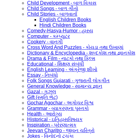
Child Development - બાળ વિકાસ
Child Songs - બાળ ગીતો
Child Stories - બાળવાર્તા
English Children Books
Hindi Children Books
Comedy-Hasya-Humor - હાસ્ય
Computer - કમ્પ્યુટર
Cookery - વાનગી
Cross Word And Puzzles - કોયડા તથા ઉખાણાં
Dictionary & Encyclopedia - શબ્દકોશ તથા જ્ઞાનકોશ
Drama & Film - નાટકો તથા ફિલ્મ
Educational - શિક્ષણ સંબંધી
English Learning - અંગ્રેજી શીખો
Essay - નિબંધો
Folk Songs Gujarati - ગુજરાતી લોકગીત
General Knowledge - સામાન્ય જ્ઞાન
Gazal - ગઝલ
Gift (સ્મૃતિ ભેટ)
Gochar Agochar - અગોચર વિશ્વ
Grammar - વ્યાકરણના પુસ્તકો
Health - આરોગ્ય
Historical - ઇતિહાસવિષયક
Inspiration - પ્રેરણાત્મક
Jeevan Charitro - જીવન ચરિત્રો
Jokes - વિનોદનો ટુચકા