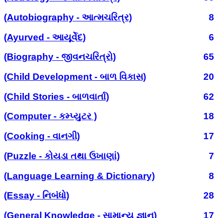
(Autobiography - આત્મચરિત્ર)
8
(Ayurved - આયૂર્વેદ)
6
(Biography - જીવનચરિત્રો)
65
(Child Development - બાળ વિકાસ)
20
(Child Stories - બાળવાર્તા)
62
(Computer - કમ્પ્યુટર )
18
(Cooking - વાનગી)
17
(Puzzle - કોયડા તથા ઉખાણાં)
7
(Language Learning & Dictionary)
8
(Essay - નિબંધો)
28
(General Knowledge - સામાન્ય જ્ઞાન)
17