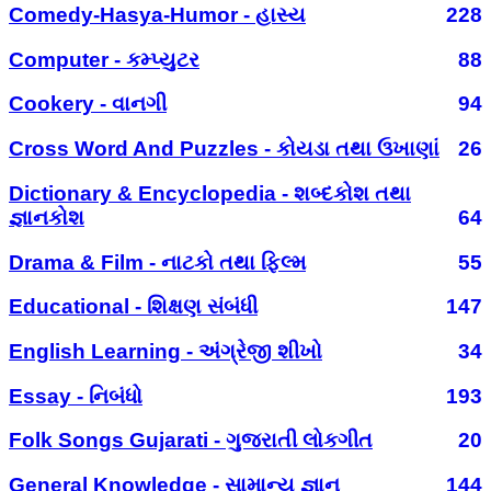
Comedy-Hasya-Humor - હાસ્ય
228
Computer - કમ્પ્યુટર
88
Cookery - વાનગી
94
Cross Word And Puzzles - કોયડા તથા ઉખાણાં
26
Dictionary & Encyclopedia - શબ્દકોશ તથા
જ્ઞાનકોશ
64
Drama & Film - નાટકો તથા ફિલ્મ
55
Educational - શિક્ષણ સંબંધી
147
English Learning - અંગ્રેજી શીખો
34
Essay - નિબંધો
193
Folk Songs Gujarati - ગુજરાતી લોકગીત
20
General Knowledge - સામાન્ય જ્ઞાન
144