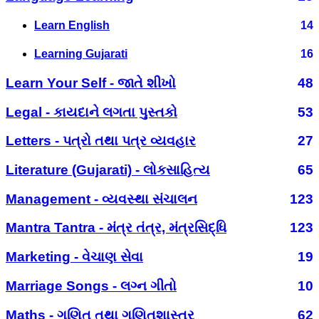
Learn English
14
Learning Gujarati
16
Learn Your Self - જાતે શીખો
48
Legal - કાયદાને લગતા પુસ્તકો
53
Letters - પત્રો તથા પત્ર વ્યવહાર
27
Literature (Gujarati) - લોકસાહિત્ય
65
Management - વ્યવસ્થા સંચાલન
123
Mantra Tantra - મંત્ર તંત્ર, મંત્રસિદ્ધિ
123
Marketing - વેચાણ સેવા
19
Marriage Songs - લગ્ન ગીતો
10
Maths - ગણિત તથા ગણિતશાસ્ત્ર
62