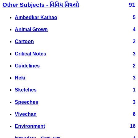
Other Subjects - વિવિધ વિષયો
91
Ambedkar Kathao
5
Animal Grown
4
Cartoon
2
Critical Notes
3
Guidelines
2
Reki
3
Sketches
1
Speeches
3
Vivechan
6
Environment
16