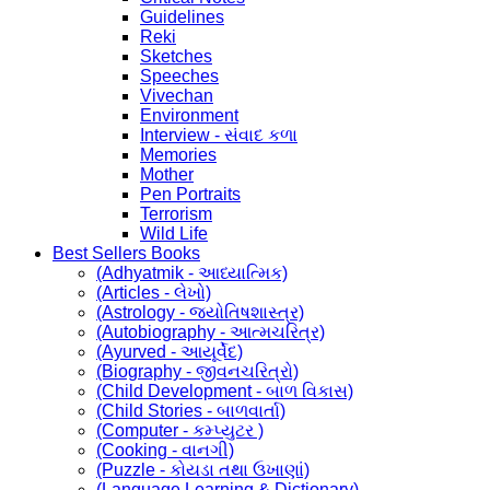
Guidelines
Reki
Sketches
Speeches
Vivechan
Environment
Interview - સંવાદ કળા
Memories
Mother
Pen Portraits
Terrorism
Wild Life
Best Sellers Books
(Adhyatmik - આધ્યાત્મિક)
(Articles - લેખો)
(Astrology - જ્યોતિષશાસ્ત્ર)
(Autobiography - આત્મચરિત્ર)
(Ayurved - આયૂર્વેદ)
(Biography - જીવનચરિત્રો)
(Child Development - બાળ વિકાસ)
(Child Stories - બાળવાર્તા)
(Computer - કમ્પ્યુટર )
(Cooking - વાનગી)
(Puzzle - કોયડા તથા ઉખાણાં)
(Language Learning & Dictionary)