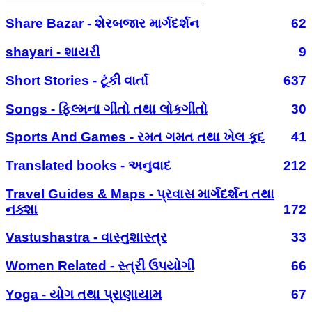
Share Bazar - શેરબજાર માર્ગદર્શન
62
shayari - શાયરી
9
Short Stories - ટૂંકી વાર્તા
637
Songs - ફિલ્મના ગીતો તથા લોકગીતો
30
Sports And Games - રમત ગમત તથા ખેલ કૂદ
41
Translated books - અનુવાદ
212
Travel Guides & Maps - પ્રવાસ માર્ગદર્શન તથા
નક્શા
172
Vastushastra - વાસ્તુશાસ્ત્ર
33
Women Related - સ્ત્રી ઉપયોગી
66
Yoga - યોગ તથા પ્રાણાયામ
67