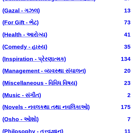
(Gazal - ગઝલ)
13
(For Gift - ભેટ)
73
(Health - આરોગ્ય)
41
(Comedy - હાસ્ય)
35
(Inspiration - પ્રેરણાત્મક)
134
(Management - વ્યવસ્થા સંચાલન)
20
(Miscellaneous - વિવિધ વિષય)
23
(Music - સંગીત)
2
(Novels - નવલકથા તથા નવલિકાઓ)
175
(Osho - ઓશો)
7
(Philosophy - તત્ત્વજ્ઞાન)
11