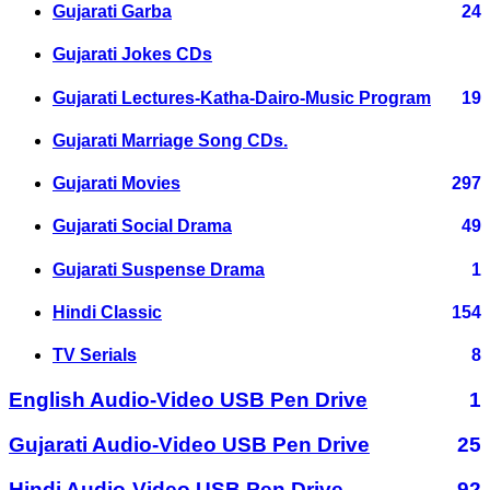
Gujarati Garba
24
Gujarati Jokes CDs
Gujarati Lectures-Katha-Dairo-Music Program
19
Gujarati Marriage Song CDs.
Gujarati Movies
297
Gujarati Social Drama
49
Gujarati Suspense Drama
1
Hindi Classic
154
TV Serials
8
English Audio-Video USB Pen Drive
1
Gujarati Audio-Video USB Pen Drive
25
Hindi Audio-Video USB Pen Drive
92