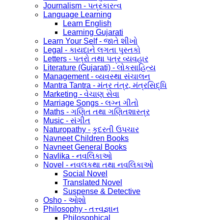
Journalism - પત્રકારત્વ
Language Learning
Learn English
Learning Gujarati
Learn Your Self - જાતે શીખો
Legal - કાયદાને લગતા પુસ્તકો
Letters - પત્રો તથા પત્ર વ્યવહાર
Literature (Gujarati) - લોકસાહિત્ય
Management - વ્યવસ્થા સંચાલન
Mantra Tantra - મંત્ર તંત્ર, મંત્રસિદ્ધિ
Marketing - વેચાણ સેવા
Marriage Songs - લગ્ન ગીતો
Maths - ગણિત તથા ગણિતશાસ્ત્ર
Music - સંગીત
Naturopathy - કુદરતી ઉપચાર
Navneet Children Books
Navneet General Books
Navlika - નવલિકાઓ
Novel - નવલકથા તથા નવલિકાઓ
Social Novel
Translated Novel
Suspense & Detective
Osho - ઓશો
Philosophy - તત્ત્વજ્ઞાન
Philosophical