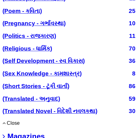
(Poem - કવિતા)
25
(Pregnancy - ગર્ભાવસ્થા)
10
(Politics - રાજકારણ)
11
(Religious - ધાર્મિક)
70
(Self Development - સ્વ વિકાસ)
36
(Sex Knowledge - કામશાસ્ત્ર)
8
(Short Stories - ટૂંકી વાર્તા)
86
(Translated - અનુવાદ)
59
(Translated Novel - વિદેશી નવલકથા)
30
Close
Magazines