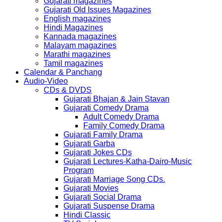
Gujarati magazines
Gujarati Old Issues Magazines
English magazines
Hindi Magazines
Kannada magazines
Malayam magazines
Marathi magazines
Tamil magazines
Calendar & Panchang
Audio-Video
CDs & DVDS
Gujarati Bhajan & Jain Stavan
Gujarati Comedy Drama
Adult Comedy Drama
Family Comedy Drama
Gujarati Family Drama
Gujarati Garba
Gujarati Jokes CDs
Gujarati Lectures-Katha-Dairo-Music
Program
Gujarati Marriage Song CDs.
Gujarati Movies
Gujarati Social Drama
Gujarati Suspense Drama
Hindi Classic