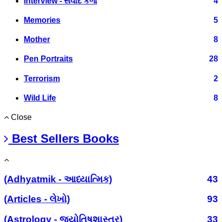
Interview - સંવાદ કળા
4
Memories
5
Mother
8
Pen Portraits
28
Terrorism
2
Wild Life
8
Close
Best Sellers Books
(Adhyatmik - આધ્યાત્મિક)
43
(Articles - લેખો)
93
(Astrology - જ્યોતિષશાસ્ત્ર)
33