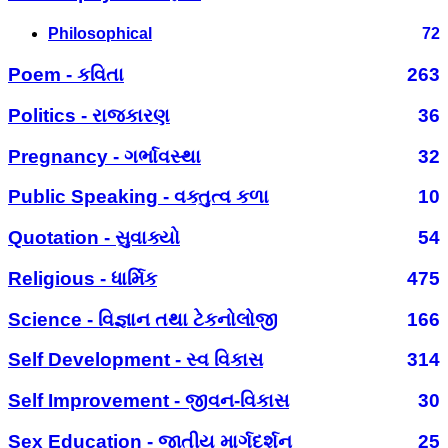
Philosophical
72
Poem - કવિતા
263
Politics - રાજકારણ
36
Pregnancy - ગર્ભાવસ્થા
32
Public Speaking - વક્તુત્વ કળા
10
Quotation - સુવાક્યો
54
Religious - ધાર્મિક
475
Science - વિજ્ઞાન તથા ટેકનોલોજી
166
Self Development - સ્વ વિકાસ
314
Self Improvement - જીવન-વિકાસ
30
Sex Education - જાતીય માર્ગદર્શન
25