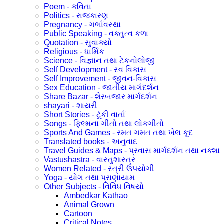
Poem - કવિતા
Politics - રાજકારણ
Pregnancy - ગર્ભાવસ્થા
Public Speaking - વક્તુત્વ કળા
Quotation - સુવાક્યો
Religious - ધાર્મિક
Science - વિજ્ઞાન તથા ટેકનોલોજી
Self Development - સ્વ વિકાસ
Self Improvement - જીવન-વિકાસ
Sex Education - જાતીય માર્ગદર્શન
Share Bazar - શેરબજાર માર્ગદર્શન
shayari - શાયરી
Short Stories - ટૂંકી વાર્તા
Songs - ફિલ્મના ગીતો તથા લોકગીતો
Sports And Games - રમત ગમત તથા ખેલ કૂદ
Translated books - અનુવાદ
Travel Guides & Maps - પ્રવાસ માર્ગદર્શન તથા નક્શા
Vastushastra - વાસ્તુશાસ્ત્ર
Women Related - સ્ત્રી ઉપયોગી
Yoga - યોગ તથા પ્રાણાયામ
Other Subjects - વિવિધ વિષયો
Ambedkar Kathao
Animal Grown
Cartoon
Critical Notes