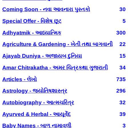
Coming Soon - નવા આવનારા પુસ્તકો
30
Special Offer - વિશેષ છૂટ
5
Adhyatmik - આધ્યાત્મિક
300
Agriculture & Gardening - ખેતી તથા બાગવાની
22
Ajayab Duniya - અજાયબ દુનિયા
15
Amar Chitrakatha - અમર ચિત્રકથા ગુજરાતી
34
Articles - લેખો
735
Astrology - જ્યોતિષશાસ્ત્ર
296
Autobiography - આત્મચરિત્ર
32
Ayurved & Herbal - આયૂર્વેદ
39
Baby Names - બાળ નામાવલી
3