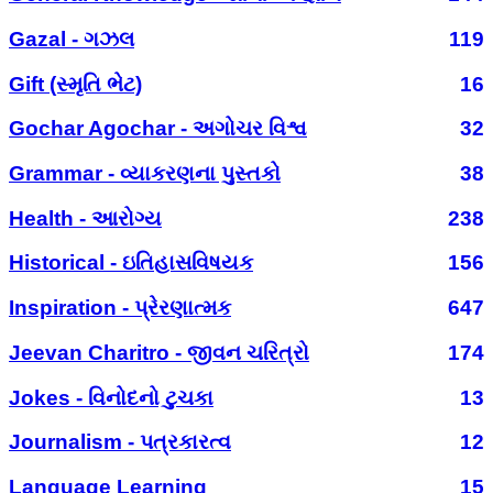
Gazal - ગઝલ
119
Gift (સ્મૃતિ ભેટ)
16
Gochar Agochar - અગોચર વિશ્વ
32
Grammar - વ્યાકરણના પુસ્તકો
38
Health - આરોગ્ય
238
Historical - ઇતિહાસવિષયક
156
Inspiration - પ્રેરણાત્મક
647
Jeevan Charitro - જીવન ચરિત્રો
174
Jokes - વિનોદનો ટુચકા
13
Journalism - પત્રકારત્વ
12
Language Learning
15