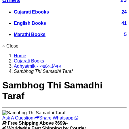
Others
25
Gujarati Ebooks
24
English Books
41
Marathi Books
5
Close
Home
Gujarati Books
Adhyatmik - આધ્યાત્મિક
Sambhog Thi Samadhi Taraf
Sambhog Thi Samadhi
Taraf
Ask A Question
Share Whatsapp
Free Shipping Above
699/-
Worldwide Fast Shipping by Courier