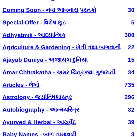
Coming Soon - નવા આવનારા પુસ્તકો
30
Special Offer - વિશેષ છૂટ
5
Adhyatmik - આધ્યાત્મિક
300
Agriculture & Gardening - ખેતી તથા બાગવાની
22
Ajayab Duniya - અજાયબ દુનિયા
15
Amar Chitrakatha - અમર ચિત્રકથા ગુજરાતી
34
Articles - લેખો
735
Astrology - જ્યોતિષશાસ્ત્ર
296
Autobiography - આત્મચરિત્ર
32
Ayurved & Herbal - આયૂર્વેદ
39
Baby Names - બાળ નામાવલી
3