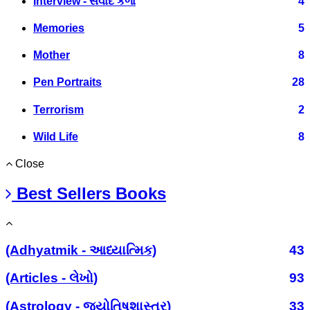
Interview - સંવાદ કળા
4
Memories
5
Mother
8
Pen Portraits
28
Terrorism
2
Wild Life
8
Close
Best Sellers Books
(Adhyatmik - આધ્યાત્મિક)
43
(Articles - લેખો)
93
(Astrology - જ્યોતિષશાસ્ત્ર)
33