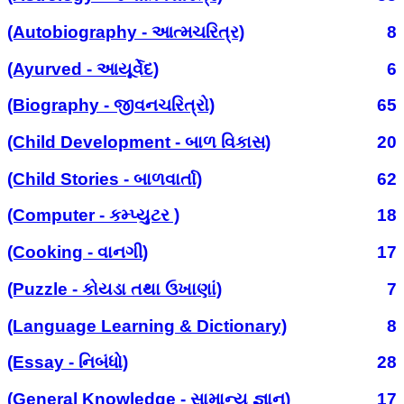
(Autobiography - આત્મચરિત્ર)
8
(Ayurved - આયૂર્વેદ)
6
(Biography - જીવનચરિત્રો)
65
(Child Development - બાળ વિકાસ)
20
(Child Stories - બાળવાર્તા)
62
(Computer - કમ્પ્યુટર )
18
(Cooking - વાનગી)
17
(Puzzle - કોયડા તથા ઉખાણાં)
7
(Language Learning & Dictionary)
8
(Essay - નિબંધો)
28
(General Knowledge - સામાન્ય જ્ઞાન)
17