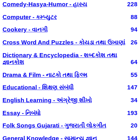
Comedy-Hasya-Humor - હાસ્ય
228
Computer - કમ્પ્યુટર
88
Cookery - વાનગી
94
Cross Word And Puzzles - કોયડા તથા ઉખાણાં
26
Dictionary & Encyclopedia - શબ્દકોશ તથા
જ્ઞાનકોશ
64
Drama & Film - નાટકો તથા ફિલ્મ
55
Educational - શિક્ષણ સંબંધી
147
English Learning - અંગ્રેજી શીખો
34
Essay - નિબંધો
193
Folk Songs Gujarati - ગુજરાતી લોકગીત
20
General Knowledge - સામાન્ય જ્ઞાન
144