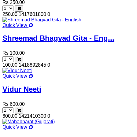
Rs 250.00
250.00
1417601800
0
Quick View
Shreemad Bhagvad Gita - Eng...
Rs 100.00
100.00
1418892845
0
Quick View
Vidur Neeti
Rs 600.00
600.00
1421410300
0
Quick View