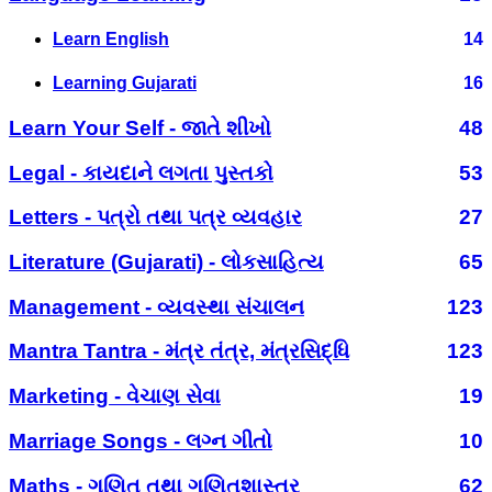
Learn English
14
Learning Gujarati
16
Learn Your Self - જાતે શીખો
48
Legal - કાયદાને લગતા પુસ્તકો
53
Letters - પત્રો તથા પત્ર વ્યવહાર
27
Literature (Gujarati) - લોકસાહિત્ય
65
Management - વ્યવસ્થા સંચાલન
123
Mantra Tantra - મંત્ર તંત્ર, મંત્રસિદ્ધિ
123
Marketing - વેચાણ સેવા
19
Marriage Songs - લગ્ન ગીતો
10
Maths - ગણિત તથા ગણિતશાસ્ત્ર
62