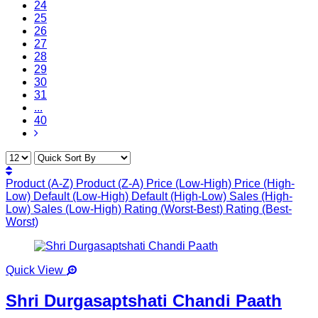
24
25
26
27
28
29
30
31
...
40
Product (A-Z)
Product (Z-A)
Price (Low-High)
Price (High-
Low)
Default (Low-High)
Default (High-Low)
Sales (High-
Low)
Sales (Low-High)
Rating (Worst-Best)
Rating (Best-
Worst)
Quick View
Shri Durgasaptshati Chandi Paath