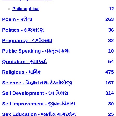
Philosophical
72
Poem - કવિતા
263
Politics - રાજકારણ
36
Pregnancy - ગર્ભાવસ્થા
32
Public Speaking - વક્તુત્વ કળા
10
Quotation - સુવાક્યો
54
Religious - ધાર્મિક
475
Science - વિજ્ઞાન તથા ટેકનોલોજી
167
Self Development - સ્વ વિકાસ
314
Self Improvement - જીવન-વિકાસ
30
Sex Education - જાતીય માર્ગદર્શન
25