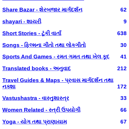
Share Bazar - શેરબજાર માર્ગદર્શન
62
shayari - શાયરી
9
Short Stories - ટૂંકી વાર્તા
638
Songs - ફિલ્મના ગીતો તથા લોકગીતો
30
Sports And Games - રમત ગમત તથા ખેલ કૂદ
41
Translated books - અનુવાદ
212
Travel Guides & Maps - પ્રવાસ માર્ગદર્શન તથા
નક્શા
172
Vastushastra - વાસ્તુશાસ્ત્ર
33
Women Related - સ્ત્રી ઉપયોગી
66
Yoga - યોગ તથા પ્રાણાયામ
67