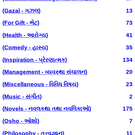
(Gazal - ગઝલ)
13
(For Gift - ભેટ)
73
(Health - આરોગ્ય)
41
(Comedy - હાસ્ય)
35
(Inspiration - પ્રેરણાત્મક)
134
(Management - વ્યવસ્થા સંચાલન)
20
(Miscellaneous - વિવિધ વિષય)
23
(Music - સંગીત)
2
(Novels - નવલકથા તથા નવલિકાઓ)
175
(Osho - ઓશો)
7
(Philosophy - તત્ત્વજ્ઞાન)
11