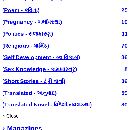
(Poem - કવિતા)
25
(Pregnancy - ગર્ભાવસ્થા)
10
(Politics - રાજકારણ)
11
(Religious - ધાર્મિક)
70
(Self Development - સ્વ વિકાસ)
36
(Sex Knowledge - કામશાસ્ત્ર)
8
(Short Stories - ટૂંકી વાર્તા)
86
(Translated - અનુવાદ)
59
(Translated Novel - વિદેશી નવલકથા)
30
Close
Magazines