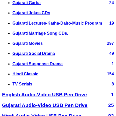
Gujarati Garba
24
Gujarati Jokes CDs
Gujarati Lectures-Katha-Dairo-Music Program
19
Gujarati Marriage Song CDs.
Gujarati Movies
297
Gujarati Social Drama
49
Gujarati Suspense Drama
1
Hindi Classic
154
TV Serials
8
English Audio-Video USB Pen Drive
1
Gujarati Audio-Video USB Pen Drive
25
Hindi Audio-Video USB Pen Drive
92