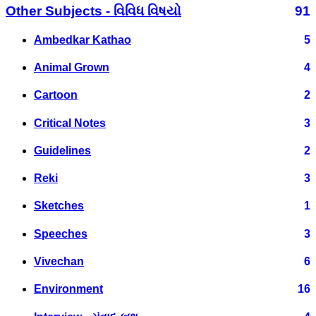
Other Subjects - વિવિધ વિષયો
91
Ambedkar Kathao
5
Animal Grown
4
Cartoon
2
Critical Notes
3
Guidelines
2
Reki
3
Sketches
1
Speeches
3
Vivechan
6
Environment
16