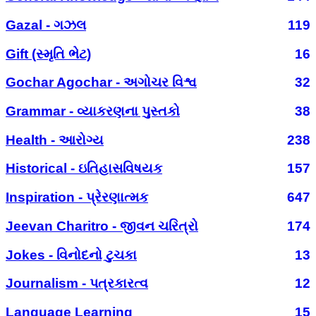
Gazal - ગઝલ
119
Gift (સ્મૃતિ ભેટ)
16
Gochar Agochar - અગોચર વિશ્વ
32
Grammar - વ્યાકરણના પુસ્તકો
38
Health - આરોગ્ય
238
Historical - ઇતિહાસવિષયક
157
Inspiration - પ્રેરણાત્મક
647
Jeevan Charitro - જીવન ચરિત્રો
174
Jokes - વિનોદનો ટુચકા
13
Journalism - પત્રકારત્વ
12
Language Learning
15