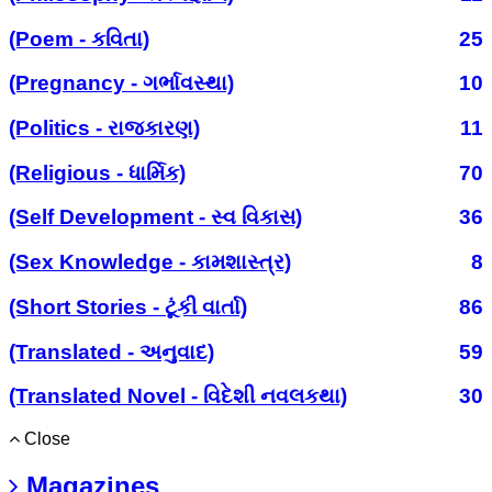
(Poem - કવિતા)
25
(Pregnancy - ગર્ભાવસ્થા)
10
(Politics - રાજકારણ)
11
(Religious - ધાર્મિક)
70
(Self Development - સ્વ વિકાસ)
36
(Sex Knowledge - કામશાસ્ત્ર)
8
(Short Stories - ટૂંકી વાર્તા)
86
(Translated - અનુવાદ)
59
(Translated Novel - વિદેશી નવલકથા)
30
Close
Magazines