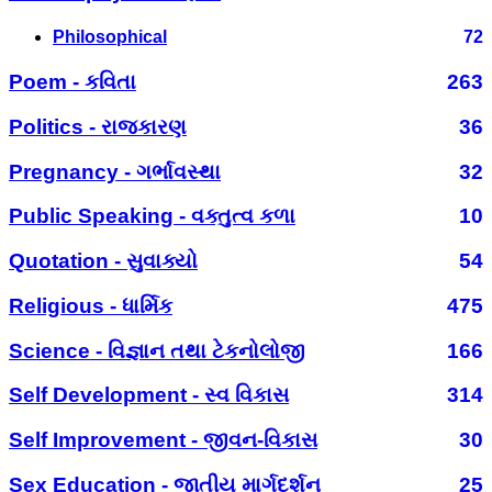
Philosophical
72
Poem - કવિતા
263
Politics - રાજકારણ
36
Pregnancy - ગર્ભાવસ્થા
32
Public Speaking - વક્તુત્વ કળા
10
Quotation - સુવાક્યો
54
Religious - ધાર્મિક
475
Science - વિજ્ઞાન તથા ટેકનોલોજી
166
Self Development - સ્વ વિકાસ
314
Self Improvement - જીવન-વિકાસ
30
Sex Education - જાતીય માર્ગદર્શન
25