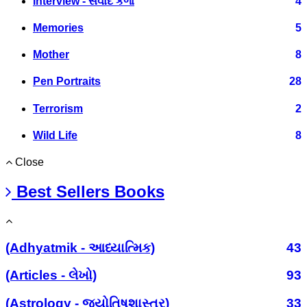
Interview - સંવાદ કળા
4
Memories
5
Mother
8
Pen Portraits
28
Terrorism
2
Wild Life
8
Close
Best Sellers Books
(Adhyatmik - આધ્યાત્મિક)
43
(Articles - લેખો)
93
(Astrology - જ્યોતિષશાસ્ત્ર)
33