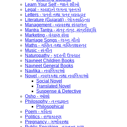
Learn Your Self - જાતે શીખો
Legal - કાયદાને લગતા પુસ્તકો
Letters - પત્રો તથા પત્ર વ્યવહાર
Literature (Gujarati) - લોકસાહિત્ય
Management - વ્યવસ્થા સંચાલન
Mantra Tantra - મંત્ર તંત્ર, મંત્રસિદ્ધિ
Marketing - વેચાણ સેવા
Marriage Songs - લગ્ન ગીતો
Maths - ગણિત તથા ગણિતશાસ્ત્ર
Music - સંગીત
Naturopathy - કુદરતી ઉપચાર
Navneet Children Books
Navneet General Books
Navlika - નવલિકાઓ
Novel - નવલકથા તથા નવલિકાઓ
Social Novel
Translated Novel
Suspense & Detective
Osho - ઓશો
Philosophy - તત્ત્વજ્ઞાન
Philosophical
Poem - કવિતા
Politics - રાજકારણ
Pregnancy - ગર્ભાવસ્થા
Public Speaking - વક્તુત્વ કળા