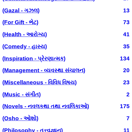
(Gazal - ગઝલ)
13
(For Gift - ભેટ)
73
(Health - આરોગ્ય)
41
(Comedy - હાસ્ય)
35
(Inspiration - પ્રેરણાત્મક)
134
(Management - વ્યવસ્થા સંચાલન)
20
(Miscellaneous - વિવિધ વિષય)
23
(Music - સંગીત)
2
(Novels - નવલકથા તથા નવલિકાઓ)
175
(Osho - ઓશો)
7
(Philosophy - તત્ત્વજ્ઞાન)
11