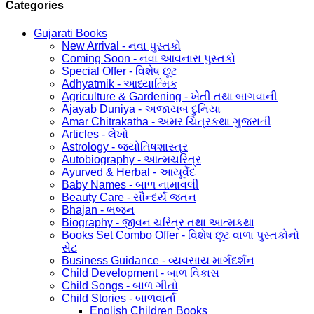
Categories
Gujarati Books
New Arrival - નવા પુસ્તકો
Coming Soon - નવા આવનારા પુસ્તકો
Special Offer - વિશેષ છૂટ
Adhyatmik - આધ્યાત્મિક
Agriculture & Gardening - ખેતી તથા બાગવાની
Ajayab Duniya - અજાયબ દુનિયા
Amar Chitrakatha - અમર ચિત્રકથા ગુજરાતી
Articles - લેખો
Astrology - જ્યોતિષશાસ્ત્ર
Autobiography - આત્મચરિત્ર
Ayurved & Herbal - આયૂર્વેદ
Baby Names - બાળ નામાવલી
Beauty Care - સૌન્દર્ય જતન
Bhajan - ભજન
Biography - જીવન ચરિત્ર તથા આત્મકથા
Books Set Combo Offer - વિશેષ છૂટ વાળા પુસ્તકોનો
સેટ
Business Guidance - વ્યવસાય માર્ગદર્શન
Child Development - બાળ વિકાસ
Child Songs - બાળ ગીતો
Child Stories - બાળવાર્તા
English Children Books