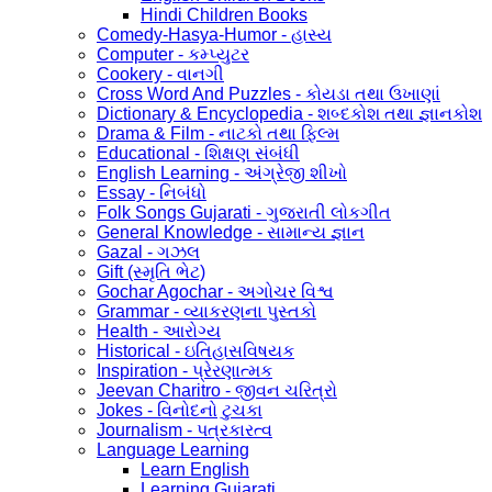
Hindi Children Books
Comedy-Hasya-Humor - હાસ્ય
Computer - કમ્પ્યુટર
Cookery - વાનગી
Cross Word And Puzzles - કોયડા તથા ઉખાણાં
Dictionary & Encyclopedia - શબ્દકોશ તથા જ્ઞાનકોશ
Drama & Film - નાટકો તથા ફિલ્મ
Educational - શિક્ષણ સંબંધી
English Learning - અંગ્રેજી શીખો
Essay - નિબંધો
Folk Songs Gujarati - ગુજરાતી લોકગીત
General Knowledge - સામાન્ય જ્ઞાન
Gazal - ગઝલ
Gift (સ્મૃતિ ભેટ)
Gochar Agochar - અગોચર વિશ્વ
Grammar - વ્યાકરણના પુસ્તકો
Health - આરોગ્ય
Historical - ઇતિહાસવિષયક
Inspiration - પ્રેરણાત્મક
Jeevan Charitro - જીવન ચરિત્રો
Jokes - વિનોદનો ટુચકા
Journalism - પત્રકારત્વ
Language Learning
Learn English
Learning Gujarati