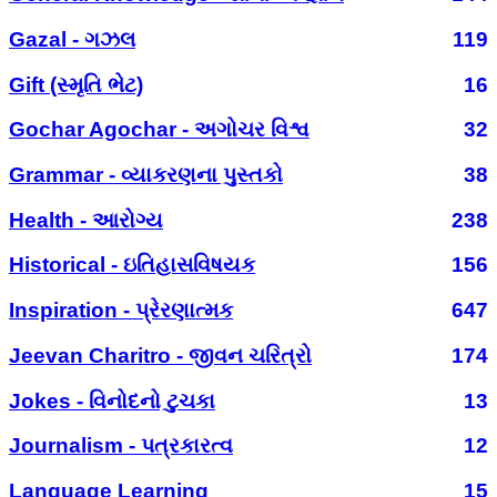
Gazal - ગઝલ
119
Gift (સ્મૃતિ ભેટ)
16
Gochar Agochar - અગોચર વિશ્વ
32
Grammar - વ્યાકરણના પુસ્તકો
38
Health - આરોગ્ય
238
Historical - ઇતિહાસવિષયક
156
Inspiration - પ્રેરણાત્મક
647
Jeevan Charitro - જીવન ચરિત્રો
174
Jokes - વિનોદનો ટુચકા
13
Journalism - પત્રકારત્વ
12
Language Learning
15