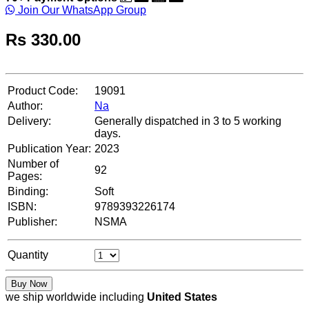
Join Our WhatsApp Group
Rs
330.00
Product Code:
19091
Author:
Na
Delivery:
Generally dispatched in 3 to 5 working
days.
Publication Year:
2023
Number of
92
Pages:
Binding:
Soft
ISBN:
9789393226174
Publisher:
NSMA
Quantity
Buy Now
we ship worldwide including
United States