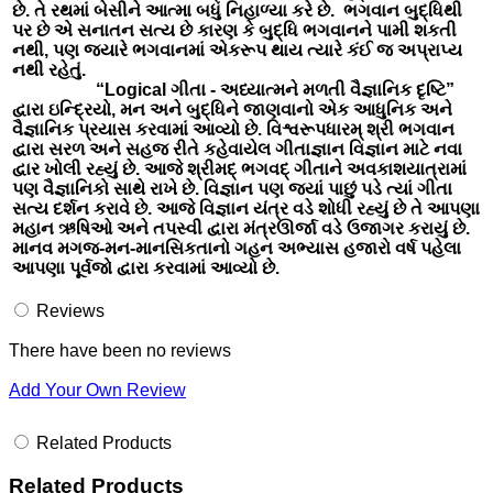
છે. તે રથમાં બેસીને આત્મા બધું નિહાળ્યા કરે છે. ભગવાન બુદ્ધિથી
પર છે એ સનાતન સત્ય છે કારણ કે બુદ્ધિ ભગવાનને પામી શકતી
નથી, પણ જ્યારે ભગવાનમાં એકરૂપ થાય ત્યારે કંઈ જ અપ્રાપ્ય
નથી રહેતું.
“Logical ગીતા - અધ્યાત્મને મળતી વૈજ્ઞાનિક દૃષ્ટિ”
દ્વારા ઇન્દ્રિયો, મન અને બુદ્ધિને જાણવાનો એક આધુનિક અને
વૈજ્ઞાનિક પ્રયાસ કરવામાં આવ્યો છે. વિશ્વરૂપધારમ્ શ્રી ભગવાન
દ્વારા સરળ અને સહજ રીતે કહેવાયેલ ગીતાજ્ઞાન વિજ્ઞાન માટે નવા
દ્વાર ખોલી રહ્યું છે. આજે શ્રીમદ્ ભગવદ્ ગીતાને અવકાશયાત્રામાં
પણ વૈજ્ઞાનિકો સાથે રાખે છે. વિજ્ઞાન પણ જ્યાં પાછું પડે ત્યાં ગીતા
સત્ય દર્શન કરાવે છે. આજે વિજ્ઞાન યંત્ર વડે શોધી રહ્યું છે તે આપણા
મહાન ઋષિઓ અને તપસ્વી દ્વારા મંત્રઊર્જા વડે ઉજાગર કરાયું છે.
માનવ મગજ-મન-માનસિકતાનો ગહન અભ્યાસ હજારો વર્ષ પહેલા
આપણા પૂર્વજો દ્વારા કરવામાં આવ્યો છે.
Reviews
There have been no reviews
Add Your Own Review
Related Products
Related Products