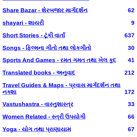
Share Bazar - શેરબજાર માર્ગદર્શન
62
shayari - શાયરી
9
Short Stories - ટૂંકી વાર્તા
637
Songs - ફિલ્મના ગીતો તથા લોકગીતો
30
Sports And Games - રમત ગમત તથા ખેલ કૂદ
41
Translated books - અનુવાદ
212
Travel Guides & Maps - પ્રવાસ માર્ગદર્શન તથા
નક્શા
172
Vastushastra - વાસ્તુશાસ્ત્ર
33
Women Related - સ્ત્રી ઉપયોગી
66
Yoga - યોગ તથા પ્રાણાયામ
67