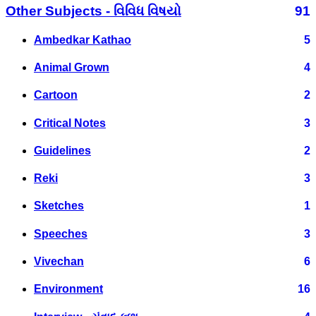
Other Subjects - વિવિધ વિષયો
91
Ambedkar Kathao
5
Animal Grown
4
Cartoon
2
Critical Notes
3
Guidelines
2
Reki
3
Sketches
1
Speeches
3
Vivechan
6
Environment
16