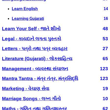
Learn English
14
Learning Gujarati
16
Learn Your Self - જાતે શીખો
48
Legal - કાયદાને લગતા પુસ્તકો
53
Letters - પત્રો તથા પત્ર વ્યવહાર
27
Literature (Gujarati) - લોકસાહિત્ય
65
Management - વ્યવસ્થા સંચાલન
123
Mantra Tantra - મંત્ર તંત્ર, મંત્રસિદ્ધિ
123
Marketing - વેચાણ સેવા
19
Marriage Songs - લગ્ન ગીતો
10
Maths - ગણિત તથા ગણિતશાસ્ત્ર
62