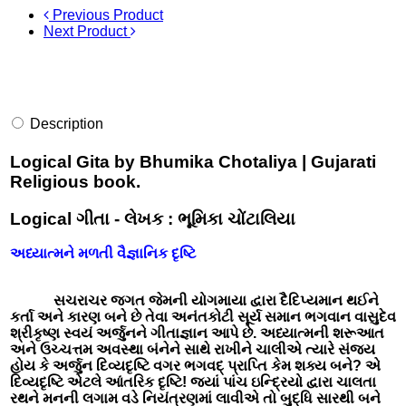
Previous Product
Next Product
Description
Logical Gita by Bhumika Chotaliya | Gujarati
Religious book.
Logical ગીતા - લેખક : ભૂમિકા ચોંટાલિયા
અધ્યાત્મને મળતી વૈજ્ઞાનિક દૃષ્ટિ
સચરાચર જગત જેમની યોગમાયા દ્વારા દૈદિપ્યમાન થઈને
કર્તા અને કારણ બને છે તેવા અનંતકોટી સૂર્ય સમાન ભગવાન વાસુદેવ
શ્રીકૃષ્ણ સ્વયં અર્જુનને ગીતાજ્ઞાન આપે છે. અધ્યાત્મની શરૂઆત
અને ઉચ્ચત્તમ અવસ્થા બંનેને સાથે રાખીને ચાલીએ ત્યારે સંજય
હોય કે અર્જુન દિવ્યદૃષ્ટિ વગર ભગવદ્ પ્રાપ્તિ કેમ શક્ય બને? એ
દિવ્યદૃષ્ટિ એટલે આંતરિક દૃષ્ટિ! જ્યાં પાંચ ઇન્દ્રિયો દ્વારા ચાલતા
રથને મનની લગામ વડે નિયંત્રણમાં લાવીએ તો બુદ્ધિ સારથી બને