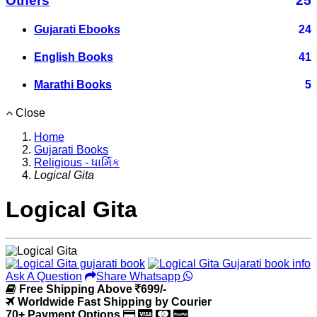
Others
25
Gujarati Ebooks
24
English Books
41
Marathi Books
5
Close
Home
Gujarati Books
Religious - ધાર્મિક
Logical Gita
Logical Gita
Ask A Question
Share Whatsapp
Free Shipping Above
699/-
Worldwide Fast Shipping by Courier
70+ Payment Options