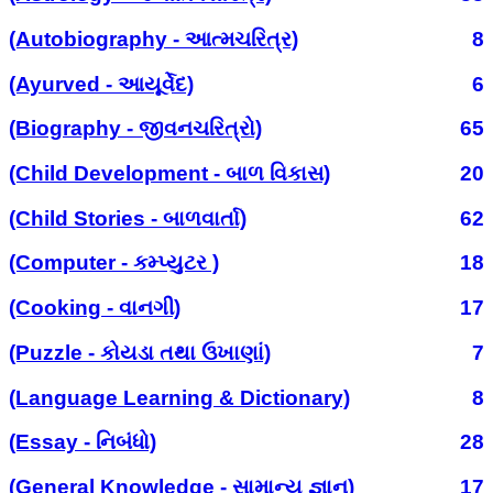
(Autobiography - આત્મચરિત્ર)
8
(Ayurved - આયૂર્વેદ)
6
(Biography - જીવનચરિત્રો)
65
(Child Development - બાળ વિકાસ)
20
(Child Stories - બાળવાર્તા)
62
(Computer - કમ્પ્યુટર )
18
(Cooking - વાનગી)
17
(Puzzle - કોયડા તથા ઉખાણાં)
7
(Language Learning & Dictionary)
8
(Essay - નિબંધો)
28
(General Knowledge - સામાન્ય જ્ઞાન)
17