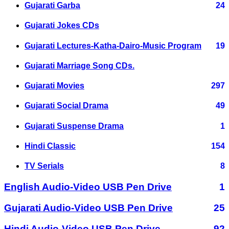
Gujarati Garba
24
Gujarati Jokes CDs
Gujarati Lectures-Katha-Dairo-Music Program
19
Gujarati Marriage Song CDs.
Gujarati Movies
297
Gujarati Social Drama
49
Gujarati Suspense Drama
1
Hindi Classic
154
TV Serials
8
English Audio-Video USB Pen Drive
1
Gujarati Audio-Video USB Pen Drive
25
Hindi Audio-Video USB Pen Drive
92