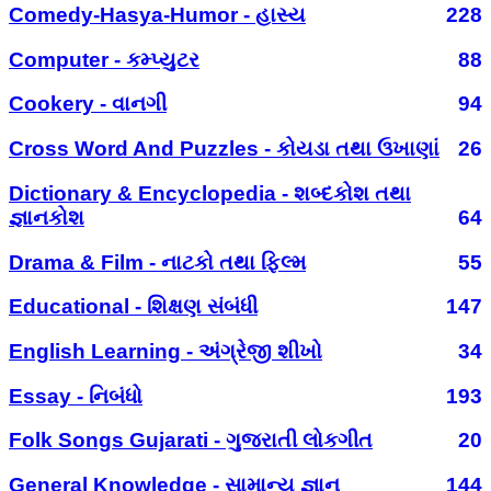
Comedy-Hasya-Humor - હાસ્ય
228
Computer - કમ્પ્યુટર
88
Cookery - વાનગી
94
Cross Word And Puzzles - કોયડા તથા ઉખાણાં
26
Dictionary & Encyclopedia - શબ્દકોશ તથા
જ્ઞાનકોશ
64
Drama & Film - નાટકો તથા ફિલ્મ
55
Educational - શિક્ષણ સંબંધી
147
English Learning - અંગ્રેજી શીખો
34
Essay - નિબંધો
193
Folk Songs Gujarati - ગુજરાતી લોકગીત
20
General Knowledge - સામાન્ય જ્ઞાન
144