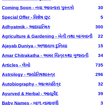
Coming Soon - નવા આવનારા પુસ્તકો
30
Special Offer - વિશેષ છૂટ
5
Adhyatmik - આધ્યાત્મિક
300
Agriculture & Gardening - ખેતી તથા બાગવાની
22
Ajayab Duniya - અજાયબ દુનિયા
15
Amar Chitrakatha - અમર ચિત્રકથા ગુજરાતી
34
Articles - લેખો
735
Astrology - જ્યોતિષશાસ્ત્ર
296
Autobiography - આત્મચરિત્ર
32
Ayurved & Herbal - આયૂર્વેદ
39
Baby Names - બાળ નામાવલી
3