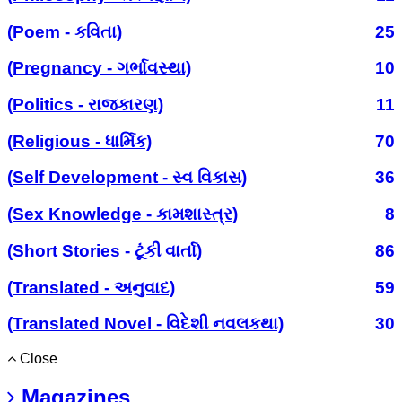
(Poem - કવિતા)
25
(Pregnancy - ગર્ભાવસ્થા)
10
(Politics - રાજકારણ)
11
(Religious - ધાર્મિક)
70
(Self Development - સ્વ વિકાસ)
36
(Sex Knowledge - કામશાસ્ત્ર)
8
(Short Stories - ટૂંકી વાર્તા)
86
(Translated - અનુવાદ)
59
(Translated Novel - વિદેશી નવલકથા)
30
Close
Magazines