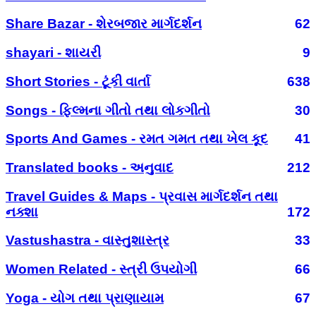
Share Bazar - શેરબજાર માર્ગદર્શન
62
shayari - શાયરી
9
Short Stories - ટૂંકી વાર્તા
638
Songs - ફિલ્મના ગીતો તથા લોકગીતો
30
Sports And Games - રમત ગમત તથા ખેલ કૂદ
41
Translated books - અનુવાદ
212
Travel Guides & Maps - પ્રવાસ માર્ગદર્શન તથા
નક્શા
172
Vastushastra - વાસ્તુશાસ્ત્ર
33
Women Related - સ્ત્રી ઉપયોગી
66
Yoga - યોગ તથા પ્રાણાયામ
67