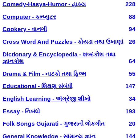
Comedy-Hasya-Humor - હાસ્ય
228
Computer - કમ્પ્યુટર
88
Cookery - વાનગી
94
Cross Word And Puzzles - કોયડા તથા ઉખાણાં
26
Dictionary & Encyclopedia - શબ્દકોશ તથા
જ્ઞાનકોશ
64
Drama & Film - નાટકો તથા ફિલ્મ
55
Educational - શિક્ષણ સંબંધી
147
English Learning - અંગ્રેજી શીખો
34
Essay - નિબંધો
193
Folk Songs Gujarati - ગુજરાતી લોકગીત
20
General Knowledge - સામાન્ય જ્ઞાન
144