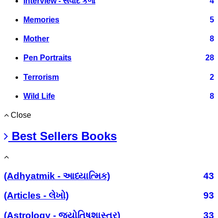
Interview - સંવાદ કળા
4
Memories
5
Mother
8
Pen Portraits
28
Terrorism
2
Wild Life
8
Close
Best Sellers Books
(Adhyatmik - આધ્યાત્મિક)
43
(Articles - લેખો)
93
(Astrology - જ્યોતિષશાસ્ત્ર)
33