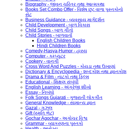
Biography - જીવન ચરિત્ર તથા આત્મકથા
Books Set Combo Offer - વિશેષ છૂટ વાળા પુસ્તકોનો
સેટ
Business Guidance - વ્યવસાય માર્ગદર્શન
Child Development - બાળ વિકાસ
Child Songs - બાળ ગીતો
Child Stories - બાળવાર્તા
English Children Books
Hindi Children Books
Comedy-Hasya-Humor - હાસ્ય
Computer - કમ્પ્યુટર
Cookery - વાનગી
Cross Word And Puzzles - કોયડા તથા ઉખાણાં
Dictionary & Encyclopedia - શબ્દકોશ તથા જ્ઞાનકોશ
Drama & Film - નાટકો તથા ફિલ્મ
Educational - શિક્ષણ સંબંધી
English Learning - અંગ્રેજી શીખો
Essay - નિબંધો
Folk Songs Gujarati - ગુજરાતી લોકગીત
General Knowledge - સામાન્ય જ્ઞાન
Gazal - ગઝલ
Gift (સ્મૃતિ ભેટ)
Gochar Agochar - અગોચર વિશ્વ
Grammar - વ્યાકરણના પુસ્તકો
Health - આરોગ્ય