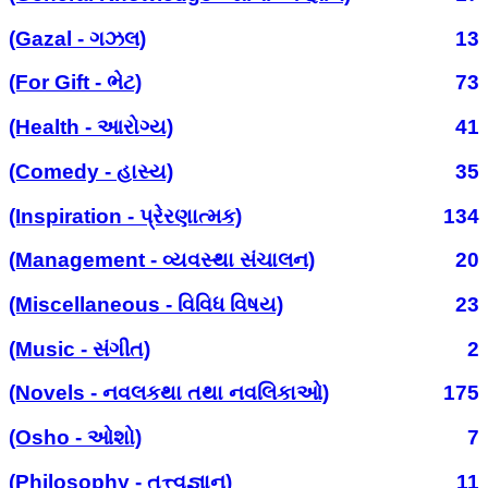
(Gazal - ગઝલ)
13
(For Gift - ભેટ)
73
(Health - આરોગ્ય)
41
(Comedy - હાસ્ય)
35
(Inspiration - પ્રેરણાત્મક)
134
(Management - વ્યવસ્થા સંચાલન)
20
(Miscellaneous - વિવિધ વિષય)
23
(Music - સંગીત)
2
(Novels - નવલકથા તથા નવલિકાઓ)
175
(Osho - ઓશો)
7
(Philosophy - તત્ત્વજ્ઞાન)
11