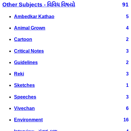
Other Subjects - વિવિધ વિષયો
91
Ambedkar Kathao
5
Animal Grown
4
Cartoon
2
Critical Notes
3
Guidelines
2
Reki
3
Sketches
1
Speeches
3
Vivechan
6
Environment
16