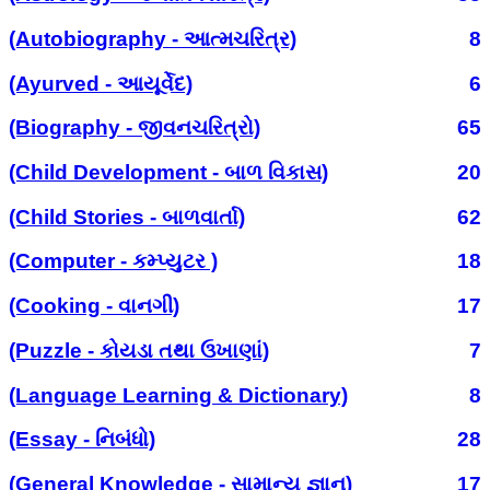
(Autobiography - આત્મચરિત્ર)
8
(Ayurved - આયૂર્વેદ)
6
(Biography - જીવનચરિત્રો)
65
(Child Development - બાળ વિકાસ)
20
(Child Stories - બાળવાર્તા)
62
(Computer - કમ્પ્યુટર )
18
(Cooking - વાનગી)
17
(Puzzle - કોયડા તથા ઉખાણાં)
7
(Language Learning & Dictionary)
8
(Essay - નિબંધો)
28
(General Knowledge - સામાન્ય જ્ઞાન)
17