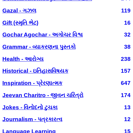
Gazal - ગઝલ
119
Gift (સ્મૃતિ ભેટ)
16
Gochar Agochar - અગોચર વિશ્વ
32
Grammar - વ્યાકરણના પુસ્તકો
38
Health - આરોગ્ય
238
Historical - ઇતિહાસવિષયક
157
Inspiration - પ્રેરણાત્મક
647
Jeevan Charitro - જીવન ચરિત્રો
174
Jokes - વિનોદનો ટુચકા
13
Journalism - પત્રકારત્વ
12
Language Learning
15