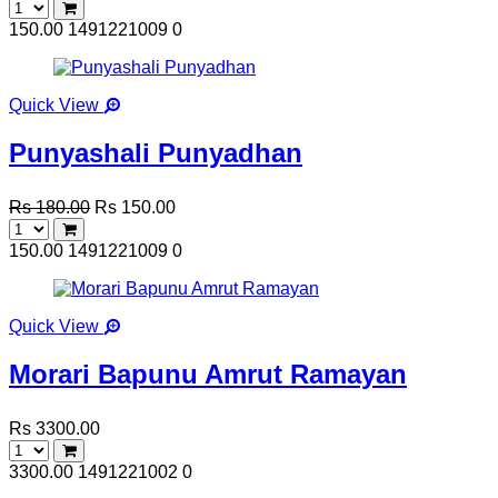
150.00
1491221009
0
Quick View
Punyashali Punyadhan
Rs 180.00
Rs 150.00
150.00
1491221009
0
Quick View
Morari Bapunu Amrut Ramayan
Rs 3300.00
3300.00
1491221002
0