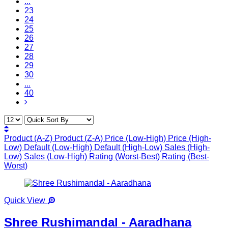
...
23
24
25
26
27
28
29
30
...
40
Product (A-Z)
Product (Z-A)
Price (Low-High)
Price (High-
Low)
Default (Low-High)
Default (High-Low)
Sales (High-
Low)
Sales (Low-High)
Rating (Worst-Best)
Rating (Best-
Worst)
Quick View
Shree Rushimandal - Aaradhana