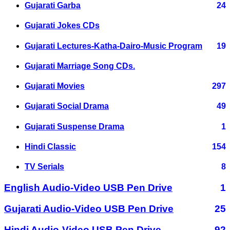
Gujarati Garba
24
Gujarati Jokes CDs
Gujarati Lectures-Katha-Dairo-Music Program
19
Gujarati Marriage Song CDs.
Gujarati Movies
297
Gujarati Social Drama
49
Gujarati Suspense Drama
1
Hindi Classic
154
TV Serials
8
English Audio-Video USB Pen Drive
1
Gujarati Audio-Video USB Pen Drive
25
Hindi Audio-Video USB Pen Drive
92