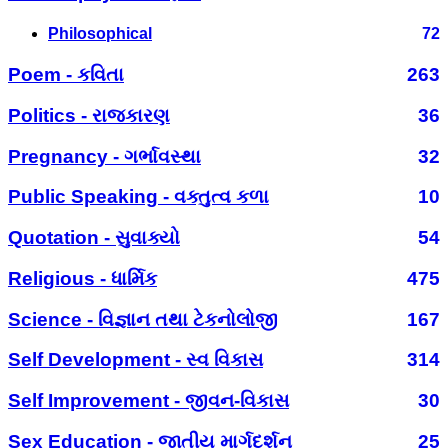
Philosophical
72
Poem - કવિતા
263
Politics - રાજકારણ
36
Pregnancy - ગર્ભાવસ્થા
32
Public Speaking - વક્તુત્વ કળા
10
Quotation - સુવાક્યો
54
Religious - ધાર્મિક
475
Science - વિજ્ઞાન તથા ટેકનોલોજી
167
Self Development - સ્વ વિકાસ
314
Self Improvement - જીવન-વિકાસ
30
Sex Education - જાતીય માર્ગદર્શન
25