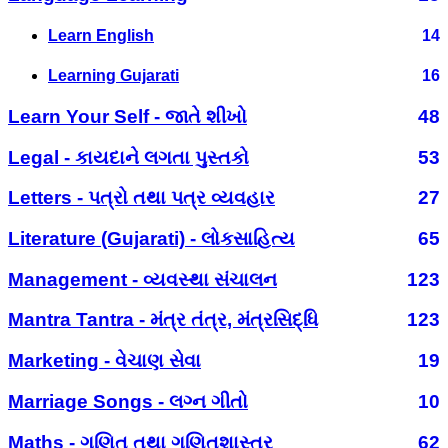
Learn English
14
Learning Gujarati
16
Learn Your Self - જાતે શીખો
48
Legal - કાયદાને લગતા પુસ્તકો
53
Letters - પત્રો તથા પત્ર વ્યવહાર
27
Literature (Gujarati) - લોકસાહિત્ય
65
Management - વ્યવસ્થા સંચાલન
123
Mantra Tantra - મંત્ર તંત્ર, મંત્રસિદ્ધિ
123
Marketing - વેચાણ સેવા
19
Marriage Songs - લગ્ન ગીતો
10
Maths - ગણિત તથા ગણિતશાસ્ત્ર
62