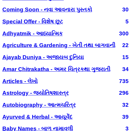
Coming Soon - નવા આવનારા પુસ્તકો
30
Special Offer - વિશેષ છૂટ
5
Adhyatmik - આધ્યાત્મિક
300
Agriculture & Gardening - ખેતી તથા બાગવાની
22
Ajayab Duniya - અજાયબ દુનિયા
15
Amar Chitrakatha - અમર ચિત્રકથા ગુજરાતી
34
Articles - લેખો
735
Astrology - જ્યોતિષશાસ્ત્ર
296
Autobiography - આત્મચરિત્ર
32
Ayurved & Herbal - આયૂર્વેદ
39
Baby Names - બાળ નામાવલી
3