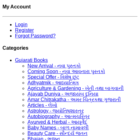
My Account
Login
Register
Forgot Password?
Categories
Gujarati Books
New Arrival - નવા પુસ્તકો
Coming Soon - નવા આવનારા પુસ્તકો
Special Offer - વિશેષ છૂટ
Adhyatmik - આધ્યાત્મિક
Agriculture & Gardening - ખેતી તથા બાગવાની
Ajayab Duniya - અજાયબ દુનિયા
Amar Chitrakatha - અમર ચિત્રકથા ગુજરાતી
Articles - લેખો
Astrology - જ્યોતિષશાસ્ત્ર
Autobiography - આત્મચરિત્ર
Ayurved & Herbal - આયૂર્વેદ
Baby Names - બાળ નામાવલી
Beauty Care - સૌન્દર્ય જતન
Bhajan - ભજન