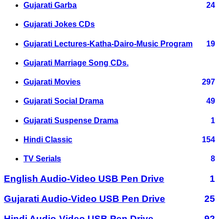
Gujarati Garba
24
Gujarati Jokes CDs
Gujarati Lectures-Katha-Dairo-Music Program
19
Gujarati Marriage Song CDs.
Gujarati Movies
297
Gujarati Social Drama
49
Gujarati Suspense Drama
1
Hindi Classic
154
TV Serials
8
English Audio-Video USB Pen Drive
1
Gujarati Audio-Video USB Pen Drive
25
Hindi Audio-Video USB Pen Drive
92