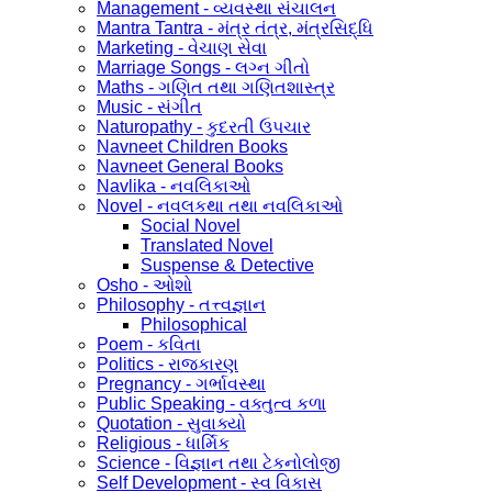
Management - વ્યવસ્થા સંચાલન
Mantra Tantra - મંત્ર તંત્ર, મંત્રસિદ્ધિ
Marketing - વેચાણ સેવા
Marriage Songs - લગ્ન ગીતો
Maths - ગણિત તથા ગણિતશાસ્ત્ર
Music - સંગીત
Naturopathy - કુદરતી ઉપચાર
Navneet Children Books
Navneet General Books
Navlika - નવલિકાઓ
Novel - નવલકથા તથા નવલિકાઓ
Social Novel
Translated Novel
Suspense & Detective
Osho - ઓશો
Philosophy - તત્ત્વજ્ઞાન
Philosophical
Poem - કવિતા
Politics - રાજકારણ
Pregnancy - ગર્ભાવસ્થા
Public Speaking - વક્તુત્વ કળા
Quotation - સુવાક્યો
Religious - ધાર્મિક
Science - વિજ્ઞાન તથા ટેકનોલોજી
Self Development - સ્વ વિકાસ