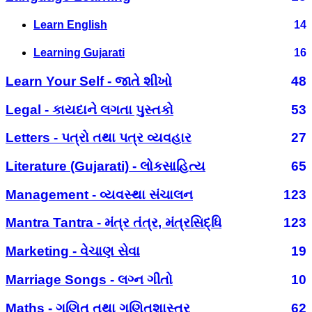
Learn English
14
Learning Gujarati
16
Learn Your Self - જાતે શીખો
48
Legal - કાયદાને લગતા પુસ્તકો
53
Letters - પત્રો તથા પત્ર વ્યવહાર
27
Literature (Gujarati) - લોકસાહિત્ય
65
Management - વ્યવસ્થા સંચાલન
123
Mantra Tantra - મંત્ર તંત્ર, મંત્રસિદ્ધિ
123
Marketing - વેચાણ સેવા
19
Marriage Songs - લગ્ન ગીતો
10
Maths - ગણિત તથા ગણિતશાસ્ત્ર
62