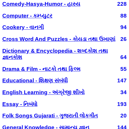
Comedy-Hasya-Humor - હાસ્ય
228
Computer - કમ્પ્યુટર
88
Cookery - વાનગી
94
Cross Word And Puzzles - કોયડા તથા ઉખાણાં
26
Dictionary & Encyclopedia - શબ્દકોશ તથા
જ્ઞાનકોશ
64
Drama & Film - નાટકો તથા ફિલ્મ
55
Educational - શિક્ષણ સંબંધી
147
English Learning - અંગ્રેજી શીખો
34
Essay - નિબંધો
193
Folk Songs Gujarati - ગુજરાતી લોકગીત
20
General Knowledge - સામાન્ય જ્ઞાન
144