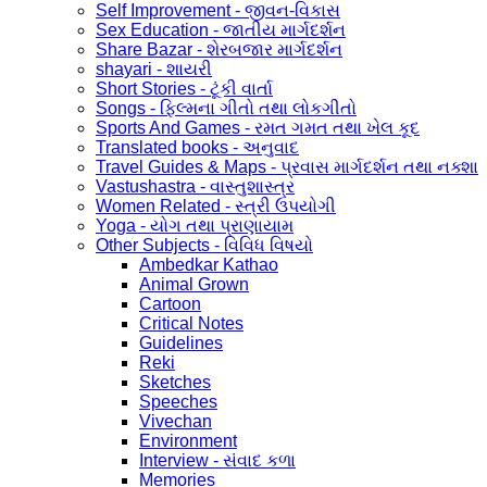
Self Improvement - જીવન-વિકાસ
Sex Education - જાતીય માર્ગદર્શન
Share Bazar - શેરબજાર માર્ગદર્શન
shayari - શાયરી
Short Stories - ટૂંકી વાર્તા
Songs - ફિલ્મના ગીતો તથા લોકગીતો
Sports And Games - રમત ગમત તથા ખેલ કૂદ
Translated books - અનુવાદ
Travel Guides & Maps - પ્રવાસ માર્ગદર્શન તથા નક્શા
Vastushastra - વાસ્તુશાસ્ત્ર
Women Related - સ્ત્રી ઉપયોગી
Yoga - યોગ તથા પ્રાણાયામ
Other Subjects - વિવિધ વિષયો
Ambedkar Kathao
Animal Grown
Cartoon
Critical Notes
Guidelines
Reki
Sketches
Speeches
Vivechan
Environment
Interview - સંવાદ કળા
Memories