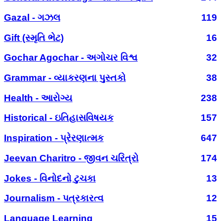
Gazal - ગઝલ
119
Gift (સ્મૃતિ ભેટ)
16
Gochar Agochar - અગોચર વિશ્વ
32
Grammar - વ્યાકરણના પુસ્તકો
38
Health - આરોગ્ય
238
Historical - ઇતિહાસવિષયક
157
Inspiration - પ્રેરણાત્મક
647
Jeevan Charitro - જીવન ચરિત્રો
174
Jokes - વિનોદનો ટુચકા
13
Journalism - પત્રકારત્વ
12
Language Learning
15