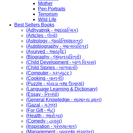
Mother
Pen Portraits
Terrorism
Wild Life
Best Sellers Books
(Adhyatmik - આધ્યાત્મિક)
(Articles - લેખો)
(Astrology - જ્યોતિષશાસ્ત્ર)
(Autobiography - આત્મચરિત્ર)
(Ayurved - આયૂર્વેદ)
(Biography - જીવનચરિત્રો)
(Child Development - બાળ વિકાસ)
(Child Stories - બાળવાર્તા)
(Computer - કમ્પ્યુટર )
(Cooking - વાનગી)
(Puzzle - કોયડા તથા ઉખાણાં)
(Language Learning & Dictionary)
(Essay - નિબંધો)
(General Knowledge - સામાન્ય જ્ઞાન)
(Gazal - ગઝલ)
(For Gift - ભેટ)
(Health - આરોગ્ય)
(Comedy - હાસ્ય)
(Inspiration - પ્રેરણાત્મક)
(Management - વ્યવસ્થા સંચાલન)