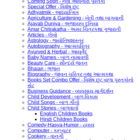
Coming Soon - નવા આવનારા પુસ્તકો
Special Offer - વિશેષ છૂટ
Adhyatmik - આધ્યાત્મિક
Agriculture & Gardening - ખેતી તથા બાગવાની
Ajayab Duniya - અજાયબ દુનિયા
Amar Chitrakatha - અમર ચિત્રકથા ગુજરાતી
Articles - લેખો
Astrology - જ્યોતિષશાસ્ત્ર
Autobiography - આત્મચરિત્ર
Ayurved & Herbal - આયૂર્વેદ
Baby Names - બાળ નામાવલી
Beauty Care - સૌન્દર્ય જતન
Bhajan - ભજન
Biography - જીવન ચરિત્ર તથા આત્મકથા
Books Set Combo Offer - વિશેષ છૂટ વાળા પુસ્તકોનો
સેટ
Business Guidance - વ્યવસાય માર્ગદર્શન
Child Development - બાળ વિકાસ
Child Songs - બાળ ગીતો
Child Stories - બાળવાર્તા
English Children Books
Hindi Children Books
Comedy-Hasya-Humor - હાસ્ય
Computer - કમ્પ્યુટર
Cookery - વાનગી