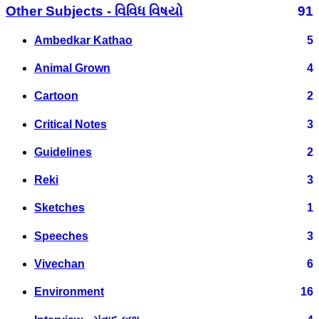
Other Subjects - વિવિધ વિષયો
91
Ambedkar Kathao
5
Animal Grown
4
Cartoon
2
Critical Notes
3
Guidelines
2
Reki
3
Sketches
1
Speeches
3
Vivechan
6
Environment
16