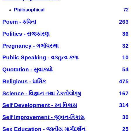
Philosophical
72
Poem - કવિતા
263
Politics - રાજકારણ
36
Pregnancy - ગર્ભાવસ્થા
32
Public Speaking - વક્તુત્વ કળા
10
Quotation - સુવાક્યો
54
Religious - ધાર્મિક
475
Science - વિજ્ઞાન તથા ટેકનોલોજી
167
Self Development - સ્વ વિકાસ
314
Self Improvement - જીવન-વિકાસ
30
Sex Education - જાતીય માર્ગદર્શન
25