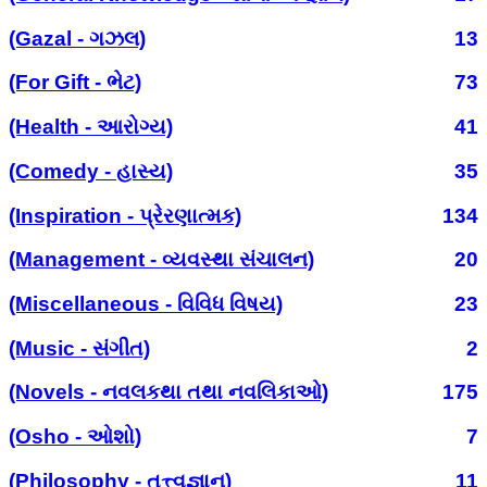
(Gazal - ગઝલ)
13
(For Gift - ભેટ)
73
(Health - આરોગ્ય)
41
(Comedy - હાસ્ય)
35
(Inspiration - પ્રેરણાત્મક)
134
(Management - વ્યવસ્થા સંચાલન)
20
(Miscellaneous - વિવિધ વિષય)
23
(Music - સંગીત)
2
(Novels - નવલકથા તથા નવલિકાઓ)
175
(Osho - ઓશો)
7
(Philosophy - તત્ત્વજ્ઞાન)
11