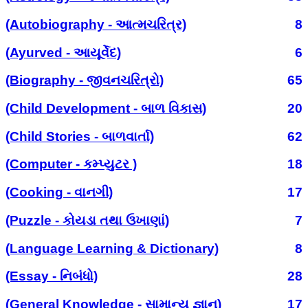
(Autobiography - આત્મચરિત્ર)
8
(Ayurved - આયૂર્વેદ)
6
(Biography - જીવનચરિત્રો)
65
(Child Development - બાળ વિકાસ)
20
(Child Stories - બાળવાર્તા)
62
(Computer - કમ્પ્યુટર )
18
(Cooking - વાનગી)
17
(Puzzle - કોયડા તથા ઉખાણાં)
7
(Language Learning & Dictionary)
8
(Essay - નિબંધો)
28
(General Knowledge - સામાન્ય જ્ઞાન)
17