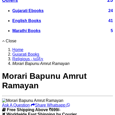
Others
25
Gujarati Ebooks
24
English Books
41
Marathi Books
5
Close
Home
Gujarati Books
Religious - ધાર્મિક
Morari Bapunu Amrut Ramayan
Morari Bapunu Amrut
Ramayan
Ask A Question
Share Whatsapp
Free Shipping Above
699/-
Worldwide Fast Shipping by Courier