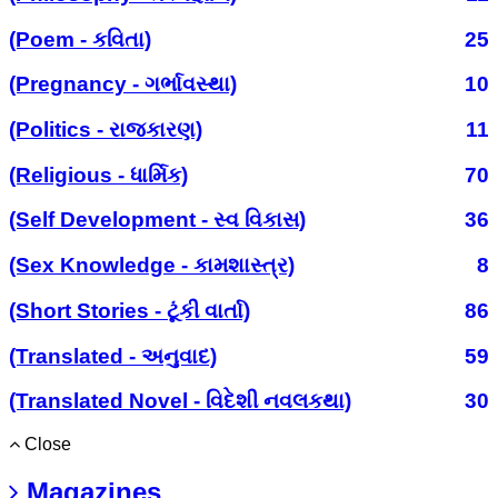
(Poem - કવિતા)
25
(Pregnancy - ગર્ભાવસ્થા)
10
(Politics - રાજકારણ)
11
(Religious - ધાર્મિક)
70
(Self Development - સ્વ વિકાસ)
36
(Sex Knowledge - કામશાસ્ત્ર)
8
(Short Stories - ટૂંકી વાર્તા)
86
(Translated - અનુવાદ)
59
(Translated Novel - વિદેશી નવલકથા)
30
Close
Magazines