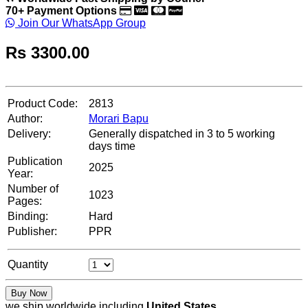
70+ Payment Options
Join Our WhatsApp Group
Rs
3300.00
Product Code:
2813
Author:
Morari Bapu
Delivery:
Generally dispatched in 3 to 5 working
days time
Publication
2025
Year:
Number of
1023
Pages:
Binding:
Hard
Publisher:
PPR
Quantity
Buy Now
we ship worldwide including
United States