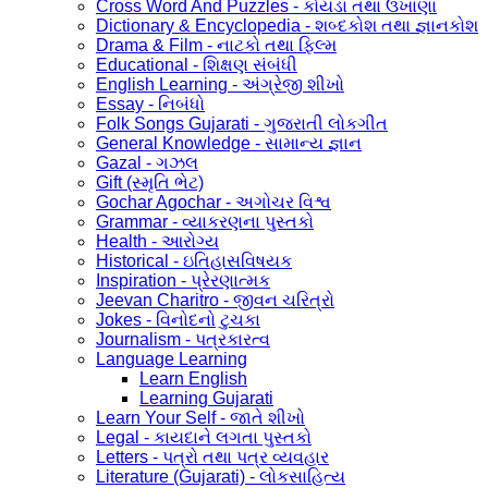
Cross Word And Puzzles - કોયડા તથા ઉખાણાં
Dictionary & Encyclopedia - શબ્દકોશ તથા જ્ઞાનકોશ
Drama & Film - નાટકો તથા ફિલ્મ
Educational - શિક્ષણ સંબંધી
English Learning - અંગ્રેજી શીખો
Essay - નિબંધો
Folk Songs Gujarati - ગુજરાતી લોકગીત
General Knowledge - સામાન્ય જ્ઞાન
Gazal - ગઝલ
Gift (સ્મૃતિ ભેટ)
Gochar Agochar - અગોચર વિશ્વ
Grammar - વ્યાકરણના પુસ્તકો
Health - આરોગ્ય
Historical - ઇતિહાસવિષયક
Inspiration - પ્રેરણાત્મક
Jeevan Charitro - જીવન ચરિત્રો
Jokes - વિનોદનો ટુચકા
Journalism - પત્રકારત્વ
Language Learning
Learn English
Learning Gujarati
Learn Your Self - જાતે શીખો
Legal - કાયદાને લગતા પુસ્તકો
Letters - પત્રો તથા પત્ર વ્યવહાર
Literature (Gujarati) - લોકસાહિત્ય