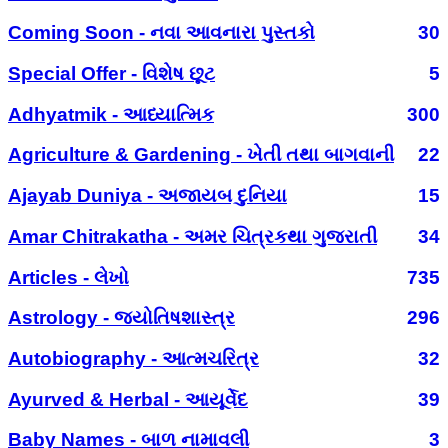
Coming Soon - નવા આવનારા પુસ્તકો
30
Special Offer - વિશેષ છૂટ
5
Adhyatmik - આધ્યાત્મિક
300
Agriculture & Gardening - ખેતી તથા બાગવાની
22
Ajayab Duniya - અજાયબ દુનિયા
15
Amar Chitrakatha - અમર ચિત્રકથા ગુજરાતી
34
Articles - લેખો
735
Astrology - જ્યોતિષશાસ્ત્ર
296
Autobiography - આત્મચરિત્ર
32
Ayurved & Herbal - આયૂર્વેદ
39
Baby Names - બાળ નામાવલી
3