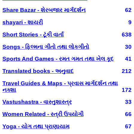
Share Bazar - શેરબજાર માર્ગદર્શન
62
shayari - શાયરી
9
Short Stories - ટૂંકી વાર્તા
638
Songs - ફિલ્મના ગીતો તથા લોકગીતો
30
Sports And Games - રમત ગમત તથા ખેલ કૂદ
41
Translated books - અનુવાદ
212
Travel Guides & Maps - પ્રવાસ માર્ગદર્શન તથા
નક્શા
172
Vastushastra - વાસ્તુશાસ્ત્ર
33
Women Related - સ્ત્રી ઉપયોગી
66
Yoga - યોગ તથા પ્રાણાયામ
67