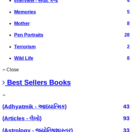
Interview - સંવાદ કળા
4
Memories
5
Mother
8
Pen Portraits
28
Terrorism
2
Wild Life
8
Close
Best Sellers Books
(Adhyatmik - આધ્યાત્મિક)
43
(Articles - લેખો)
93
(Astrology - જ્યોતિષશાસ્ત્ર)
33