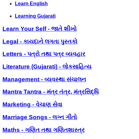
Learn English
Learning Gujarati
Learn Your Self - જાતે શીખો
Legal - કાયદાને લગતા પુસ્તકો
Letters - પત્રો તથા પત્ર વ્યવહાર
Literature (Gujarati) - લોકસાહિત્ય
Management - વ્યવસ્થા સંચાલન
Mantra Tantra - મંત્ર તંત્ર, મંત્રસિદ્ધિ
Marketing - વેચાણ સેવા
Marriage Songs - લગ્ન ગીતો
Maths - ગણિત તથા ગણિતશાસ્ત્ર