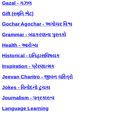
Gazal - ગઝલ
Gift (સ્મૃતિ ભેટ)
Gochar Agochar - અગોચર વિશ્વ
Grammar - વ્યાકરણના પુસ્તકો
Health - આરોગ્ય
Historical - ઇતિહાસવિષયક
Inspiration - પ્રેરણાત્મક
Jeevan Charitro - જીવન ચરિત્રો
Jokes - વિનોદનો ટુચકા
Journalism - પત્રકારત્વ
Language Learning