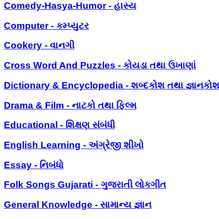
Comedy-Hasya-Humor - હાસ્ય
Computer - કમ્પ્યુટર
Cookery - વાનગી
Cross Word And Puzzles - કોયડા તથા ઉખાણાં
Dictionary & Encyclopedia - શબ્દકોશ તથા જ્ઞાનકો
Drama & Film - નાટકો તથા ફિલ્મ
Educational - શિક્ષણ સંબંધી
English Learning - અંગ્રેજી શીખો
Essay - નિબંધો
Folk Songs Gujarati - ગુજરાતી લોકગીત
General Knowledge - સામાન્ય જ્ઞાન