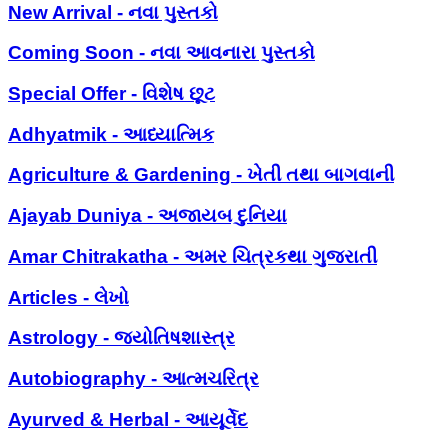
New Arrival - નવા પુસ્તકો
Coming Soon - નવા આવનારા પુસ્તકો
Special Offer - વિશેષ છૂટ
Adhyatmik - આધ્યાત્મિક
Agriculture & Gardening - ખેતી તથા બાગવાની
Ajayab Duniya - અજાયબ દુનિયા
Amar Chitrakatha - અમર ચિત્રકથા ગુજરાતી
Articles - લેખો
Astrology - જ્યોતિષશાસ્ત્ર
Autobiography - આત્મચરિત્ર
Ayurved & Herbal - આયૂર્વેદ