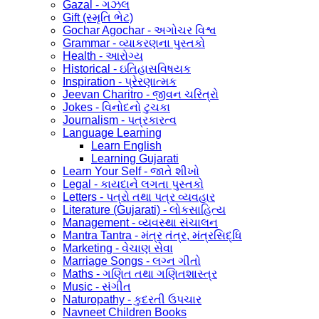
Gazal - ગઝલ
Gift (સ્મૃતિ ભેટ)
Gochar Agochar - અગોચર વિશ્વ
Grammar - વ્યાકરણના પુસ્તકો
Health - આરોગ્ય
Historical - ઇતિહાસવિષયક
Inspiration - પ્રેરણાત્મક
Jeevan Charitro - જીવન ચરિત્રો
Jokes - વિનોદનો ટુચકા
Journalism - પત્રકારત્વ
Language Learning
Learn English
Learning Gujarati
Learn Your Self - જાતે શીખો
Legal - કાયદાને લગતા પુસ્તકો
Letters - પત્રો તથા પત્ર વ્યવહાર
Literature (Gujarati) - લોકસાહિત્ય
Management - વ્યવસ્થા સંચાલન
Mantra Tantra - મંત્ર તંત્ર, મંત્રસિદ્ધિ
Marketing - વેચાણ સેવા
Marriage Songs - લગ્ન ગીતો
Maths - ગણિત તથા ગણિતશાસ્ત્ર
Music - સંગીત
Naturopathy - કુદરતી ઉપચાર
Navneet Children Books