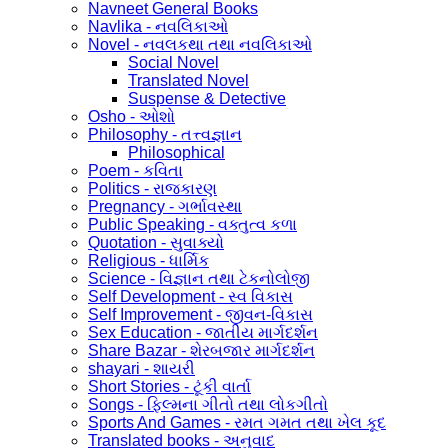
Navneet General Books
Navlika - નવલિકાઓ
Novel - નવલકથા તથા નવલિકાઓ
Social Novel
Translated Novel
Suspense & Detective
Osho - ઓશો
Philosophy - તત્ત્વજ્ઞાન
Philosophical
Poem - કવિતા
Politics - રાજકારણ
Pregnancy - ગર્ભાવસ્થા
Public Speaking - વક્તુત્વ કળા
Quotation - સુવાક્યો
Religious - ધાર્મિક
Science - વિજ્ઞાન તથા ટેકનોલોજી
Self Development - સ્વ વિકાસ
Self Improvement - જીવન-વિકાસ
Sex Education - જાતીય માર્ગદર્શન
Share Bazar - શેરબજાર માર્ગદર્શન
shayari - શાયરી
Short Stories - ટૂંકી વાર્તા
Songs - ફિલ્મના ગીતો તથા લોકગીતો
Sports And Games - રમત ગમત તથા ખેલ કૂદ
Translated books - અનુવાદ