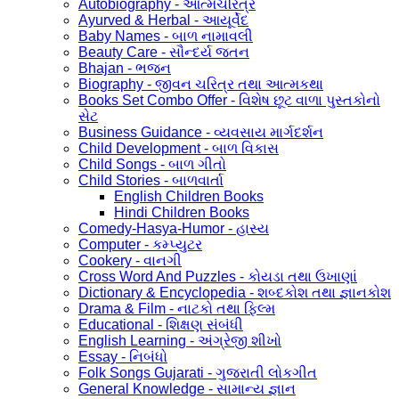
Autobiography - આત્મચરિત્ર
Ayurved & Herbal - આયૂર્વેદ
Baby Names - બાળ નામાવલી
Beauty Care - સૌન્દર્ય જતન
Bhajan - ભજન
Biography - જીવન ચરિત્ર તથા આત્મકથા
Books Set Combo Offer - વિશેષ છૂટ વાળા પુસ્તકોનો
સેટ
Business Guidance - વ્યવસાય માર્ગદર્શન
Child Development - બાળ વિકાસ
Child Songs - બાળ ગીતો
Child Stories - બાળવાર્તા
English Children Books
Hindi Children Books
Comedy-Hasya-Humor - હાસ્ય
Computer - કમ્પ્યુટર
Cookery - વાનગી
Cross Word And Puzzles - કોયડા તથા ઉખાણાં
Dictionary & Encyclopedia - શબ્દકોશ તથા જ્ઞાનકોશ
Drama & Film - નાટકો તથા ફિલ્મ
Educational - શિક્ષણ સંબંધી
English Learning - અંગ્રેજી શીખો
Essay - નિબંધો
Folk Songs Gujarati - ગુજરાતી લોકગીત
General Knowledge - સામાન્ય જ્ઞાન