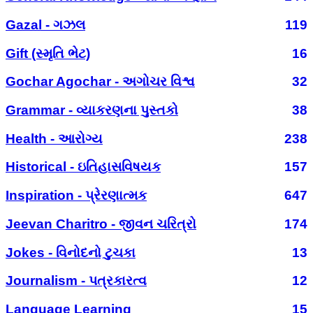
Gazal - ગઝલ
119
Gift (સ્મૃતિ ભેટ)
16
Gochar Agochar - અગોચર વિશ્વ
32
Grammar - વ્યાકરણના પુસ્તકો
38
Health - આરોગ્ય
238
Historical - ઇતિહાસવિષયક
157
Inspiration - પ્રેરણાત્મક
647
Jeevan Charitro - જીવન ચરિત્રો
174
Jokes - વિનોદનો ટુચકા
13
Journalism - પત્રકારત્વ
12
Language Learning
15