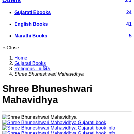
Others
25
Gujarati Ebooks
24
English Books
41
Marathi Books
5
Close
Home
Gujarati Books
Religious - ધાર્મિક
Shree Bhuneshwari Mahavidhya
Shree Bhuneshwari
Mahavidhya