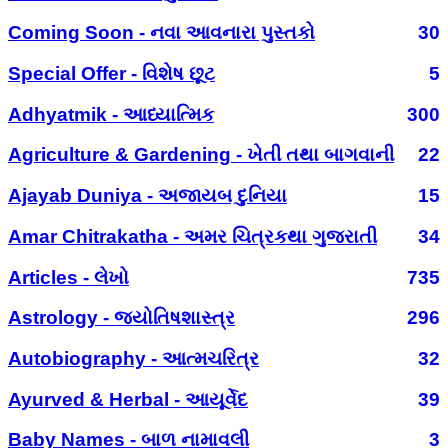
Coming Soon - નવા આવનારા પુસ્તકો
30
Special Offer - વિશેષ છૂટ
5
Adhyatmik - આધ્યાત્મિક
300
Agriculture & Gardening - ખેતી તથા બાગવાની
22
Ajayab Duniya - અજાયબ દુનિયા
15
Amar Chitrakatha - અમર ચિત્રકથા ગુજરાતી
34
Articles - લેખો
735
Astrology - જ્યોતિષશાસ્ત્ર
296
Autobiography - આત્મચરિત્ર
32
Ayurved & Herbal - આયૂર્વેદ
39
Baby Names - બાળ નામાવલી
3