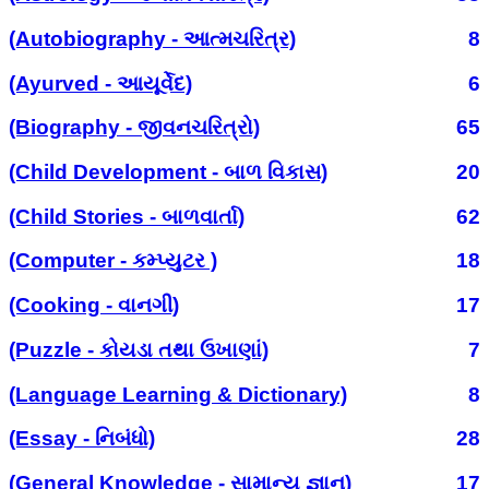
(Autobiography - આત્મચરિત્ર)
8
(Ayurved - આયૂર્વેદ)
6
(Biography - જીવનચરિત્રો)
65
(Child Development - બાળ વિકાસ)
20
(Child Stories - બાળવાર્તા)
62
(Computer - કમ્પ્યુટર )
18
(Cooking - વાનગી)
17
(Puzzle - કોયડા તથા ઉખાણાં)
7
(Language Learning & Dictionary)
8
(Essay - નિબંધો)
28
(General Knowledge - સામાન્ય જ્ઞાન)
17