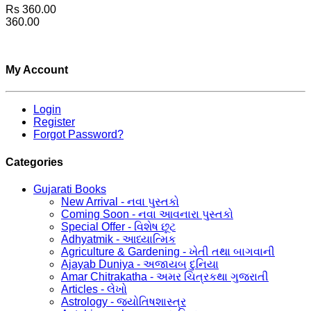
Rs 360.00
360.00
My Account
Login
Register
Forgot Password?
Categories
Gujarati Books
New Arrival - નવા પુસ્તકો
Coming Soon - નવા આવનારા પુસ્તકો
Special Offer - વિશેષ છૂટ
Adhyatmik - આધ્યાત્મિક
Agriculture & Gardening - ખેતી તથા બાગવાની
Ajayab Duniya - અજાયબ દુનિયા
Amar Chitrakatha - અમર ચિત્રકથા ગુજરાતી
Articles - લેખો
Astrology - જ્યોતિષશાસ્ત્ર