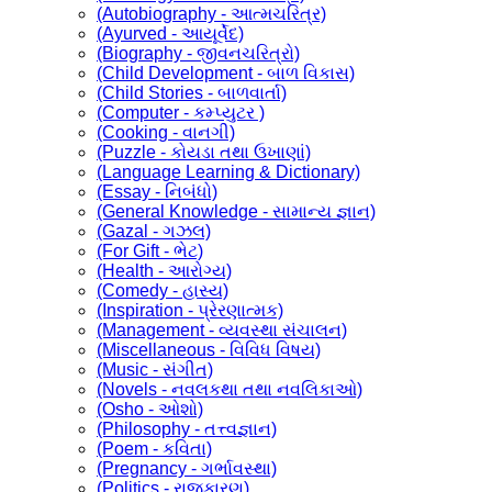
(Autobiography - આત્મચરિત્ર)
(Ayurved - આયૂર્વેદ)
(Biography - જીવનચરિત્રો)
(Child Development - બાળ વિકાસ)
(Child Stories - બાળવાર્તા)
(Computer - કમ્પ્યુટર )
(Cooking - વાનગી)
(Puzzle - કોયડા તથા ઉખાણાં)
(Language Learning & Dictionary)
(Essay - નિબંધો)
(General Knowledge - સામાન્ય જ્ઞાન)
(Gazal - ગઝલ)
(For Gift - ભેટ)
(Health - આરોગ્ય)
(Comedy - હાસ્ય)
(Inspiration - પ્રેરણાત્મક)
(Management - વ્યવસ્થા સંચાલન)
(Miscellaneous - વિવિધ વિષય)
(Music - સંગીત)
(Novels - નવલકથા તથા નવલિકાઓ)
(Osho - ઓશો)
(Philosophy - તત્ત્વજ્ઞાન)
(Poem - કવિતા)
(Pregnancy - ગર્ભાવસ્થા)
(Politics - રાજકારણ)