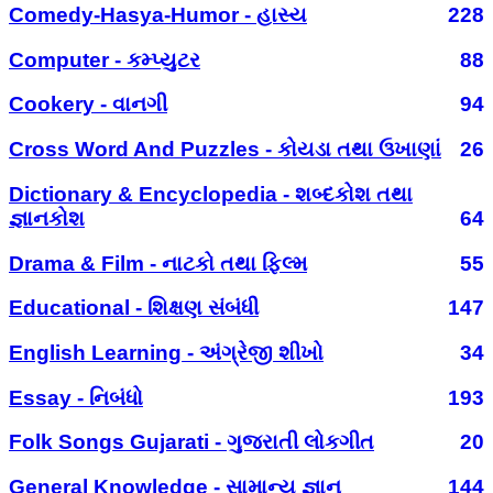
Comedy-Hasya-Humor - હાસ્ય
228
Computer - કમ્પ્યુટર
88
Cookery - વાનગી
94
Cross Word And Puzzles - કોયડા તથા ઉખાણાં
26
Dictionary & Encyclopedia - શબ્દકોશ તથા
જ્ઞાનકોશ
64
Drama & Film - નાટકો તથા ફિલ્મ
55
Educational - શિક્ષણ સંબંધી
147
English Learning - અંગ્રેજી શીખો
34
Essay - નિબંધો
193
Folk Songs Gujarati - ગુજરાતી લોકગીત
20
General Knowledge - સામાન્ય જ્ઞાન
144