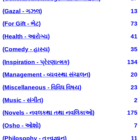
(Gazal - ગઝલ)
13
(For Gift - ભેટ)
73
(Health - આરોગ્ય)
41
(Comedy - હાસ્ય)
35
(Inspiration - પ્રેરણાત્મક)
134
(Management - વ્યવસ્થા સંચાલન)
20
(Miscellaneous - વિવિધ વિષય)
23
(Music - સંગીત)
2
(Novels - નવલકથા તથા નવલિકાઓ)
175
(Osho - ઓશો)
7
(Philosophy - તત્ત્વજ્ઞાન)
11