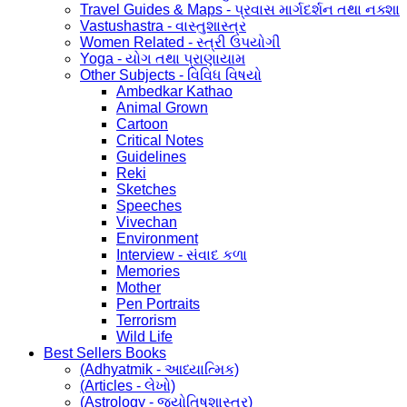
Travel Guides & Maps - પ્રવાસ માર્ગદર્શન તથા નક્શા
Vastushastra - વાસ્તુશાસ્ત્ર
Women Related - સ્ત્રી ઉપયોગી
Yoga - યોગ તથા પ્રાણાયામ
Other Subjects - વિવિધ વિષયો
Ambedkar Kathao
Animal Grown
Cartoon
Critical Notes
Guidelines
Reki
Sketches
Speeches
Vivechan
Environment
Interview - સંવાદ કળા
Memories
Mother
Pen Portraits
Terrorism
Wild Life
Best Sellers Books
(Adhyatmik - આધ્યાત્મિક)
(Articles - લેખો)
(Astrology - જ્યોતિષશાસ્ત્ર)