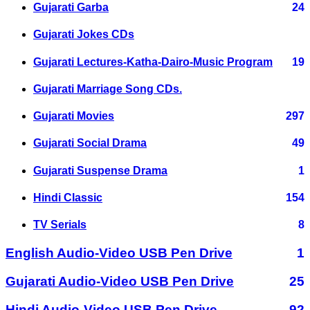
Gujarati Garba
24
Gujarati Jokes CDs
Gujarati Lectures-Katha-Dairo-Music Program
19
Gujarati Marriage Song CDs.
Gujarati Movies
297
Gujarati Social Drama
49
Gujarati Suspense Drama
1
Hindi Classic
154
TV Serials
8
English Audio-Video USB Pen Drive
1
Gujarati Audio-Video USB Pen Drive
25
Hindi Audio-Video USB Pen Drive
92