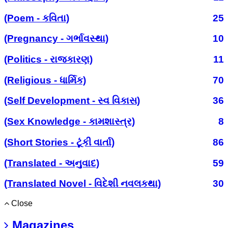
(Poem - કવિતા)
25
(Pregnancy - ગર્ભાવસ્થા)
10
(Politics - રાજકારણ)
11
(Religious - ધાર્મિક)
70
(Self Development - સ્વ વિકાસ)
36
(Sex Knowledge - કામશાસ્ત્ર)
8
(Short Stories - ટૂંકી વાર્તા)
86
(Translated - અનુવાદ)
59
(Translated Novel - વિદેશી નવલકથા)
30
Close
Magazines