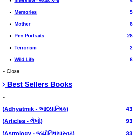
Interview - સંવાદ કળા
4
Memories
5
Mother
8
Pen Portraits
28
Terrorism
2
Wild Life
8
Close
Best Sellers Books
(Adhyatmik - આધ્યાત્મિક)
43
(Articles - લેખો)
93
(Astrology - જ્યોતિષશાસ્ત્ર)
33