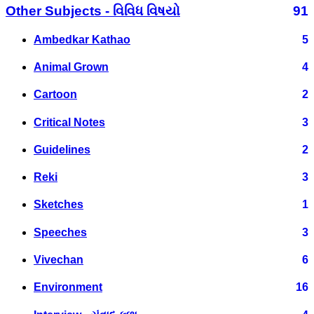
Other Subjects - વિવિધ વિષયો
91
Ambedkar Kathao
5
Animal Grown
4
Cartoon
2
Critical Notes
3
Guidelines
2
Reki
3
Sketches
1
Speeches
3
Vivechan
6
Environment
16