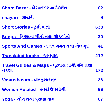
Share Bazar - શેરબજાર માર્ગદર્શન
62
shayari - શાયરી
9
Short Stories - ટૂંકી વાર્તા
638
Songs - ફિલ્મના ગીતો તથા લોકગીતો
30
Sports And Games - રમત ગમત તથા ખેલ કૂદ
41
Translated books - અનુવાદ
212
Travel Guides & Maps - પ્રવાસ માર્ગદર્શન તથા
નક્શા
172
Vastushastra - વાસ્તુશાસ્ત્ર
33
Women Related - સ્ત્રી ઉપયોગી
66
Yoga - યોગ તથા પ્રાણાયામ
67