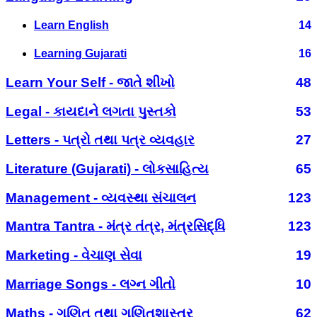
Learn English
14
Learning Gujarati
16
Learn Your Self - જાતે શીખો
48
Legal - કાયદાને લગતા પુસ્તકો
53
Letters - પત્રો તથા પત્ર વ્યવહાર
27
Literature (Gujarati) - લોકસાહિત્ય
65
Management - વ્યવસ્થા સંચાલન
123
Mantra Tantra - મંત્ર તંત્ર, મંત્રસિદ્ધિ
123
Marketing - વેચાણ સેવા
19
Marriage Songs - લગ્ન ગીતો
10
Maths - ગણિત તથા ગણિતશાસ્ત્ર
62