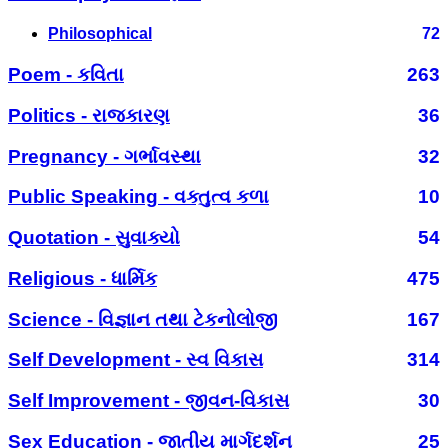
Philosophical
72
Poem - કવિતા
263
Politics - રાજકારણ
36
Pregnancy - ગર્ભાવસ્થા
32
Public Speaking - વક્તુત્વ કળા
10
Quotation - સુવાક્યો
54
Religious - ધાર્મિક
475
Science - વિજ્ઞાન તથા ટેકનોલોજી
167
Self Development - સ્વ વિકાસ
314
Self Improvement - જીવન-વિકાસ
30
Sex Education - જાતીય માર્ગદર્શન
25