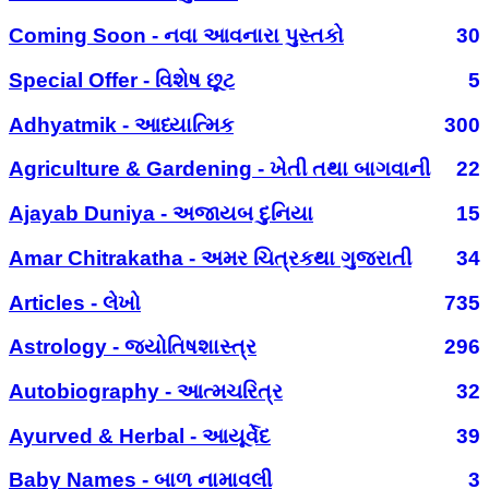
Coming Soon - નવા આવનારા પુસ્તકો
30
Special Offer - વિશેષ છૂટ
5
Adhyatmik - આધ્યાત્મિક
300
Agriculture & Gardening - ખેતી તથા બાગવાની
22
Ajayab Duniya - અજાયબ દુનિયા
15
Amar Chitrakatha - અમર ચિત્રકથા ગુજરાતી
34
Articles - લેખો
735
Astrology - જ્યોતિષશાસ્ત્ર
296
Autobiography - આત્મચરિત્ર
32
Ayurved & Herbal - આયૂર્વેદ
39
Baby Names - બાળ નામાવલી
3