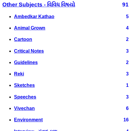
Other Subjects - વિવિધ વિષયો
91
Ambedkar Kathao
5
Animal Grown
4
Cartoon
2
Critical Notes
3
Guidelines
2
Reki
3
Sketches
1
Speeches
3
Vivechan
6
Environment
16