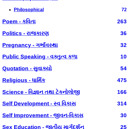
Philosophical
72
Poem - કવિતા
263
Politics - રાજકારણ
36
Pregnancy - ગર્ભાવસ્થા
32
Public Speaking - વક્તુત્વ કળા
10
Quotation - સુવાક્યો
54
Religious - ધાર્મિક
475
Science - વિજ્ઞાન તથા ટેકનોલોજી
166
Self Development - સ્વ વિકાસ
314
Self Improvement - જીવન-વિકાસ
30
Sex Education - જાતીય માર્ગદર્શન
25