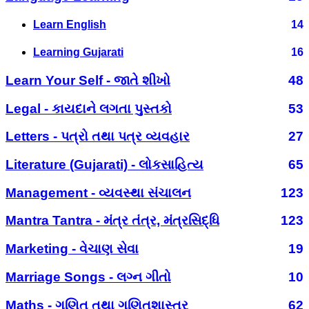
Learn English
14
Learning Gujarati
16
Learn Your Self - જાતે શીખો
48
Legal - કાયદાને લગતા પુસ્તકો
53
Letters - પત્રો તથા પત્ર વ્યવહાર
27
Literature (Gujarati) - લોકસાહિત્ય
65
Management - વ્યવસ્થા સંચાલન
123
Mantra Tantra - મંત્ર તંત્ર, મંત્રસિદ્ધિ
123
Marketing - વેચાણ સેવા
19
Marriage Songs - લગ્ન ગીતો
10
Maths - ગણિત તથા ગણિતશાસ્ત્ર
62