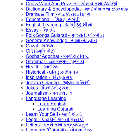
Cross Word And Puzzles - કોયડા તથા ઉખાણાં
Dictionary & Encyclopedia - શબ્દકોશ તથા જ્ઞાનકોશ
Drama & Film - નાટકો તથા ફિલ્મ
Educational - શિક્ષણ સંબંધી
English Learning - અંગ્રેજી શીખો
Essay - નિબંધો
Folk Songs Gujarati - ગુજરાતી લોકગીત
General Knowledge - સામાન્ય જ્ઞાન
Gazal - ગઝલ
Gift (સ્મૃતિ ભેટ)
Gochar Agochar - અગોચર વિશ્વ
Grammar - વ્યાકરણના પુસ્તકો
Health - આરોગ્ય
Historical - ઇતિહાસવિષયક
Inspiration - પ્રેરણાત્મક
Jeevan Charitro - જીવન ચરિત્રો
Jokes - વિનોદનો ટુચકા
Journalism - પત્રકારત્વ
Language Learning
Learn English
Learning Gujarati
Learn Your Self - જાતે શીખો
Legal - કાયદાને લગતા પુસ્તકો
Letters - પત્રો તથા પત્ર વ્યવહાર
Literature (Gujarati) - લોકસાહિત્ય