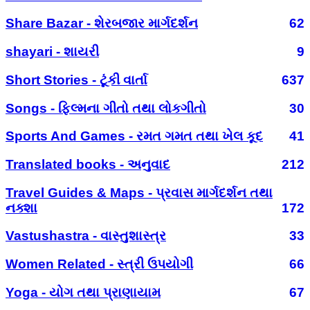
Share Bazar - શેરબજાર માર્ગદર્શન
62
shayari - શાયરી
9
Short Stories - ટૂંકી વાર્તા
637
Songs - ફિલ્મના ગીતો તથા લોકગીતો
30
Sports And Games - રમત ગમત તથા ખેલ કૂદ
41
Translated books - અનુવાદ
212
Travel Guides & Maps - પ્રવાસ માર્ગદર્શન તથા
નક્શા
172
Vastushastra - વાસ્તુશાસ્ત્ર
33
Women Related - સ્ત્રી ઉપયોગી
66
Yoga - યોગ તથા પ્રાણાયામ
67