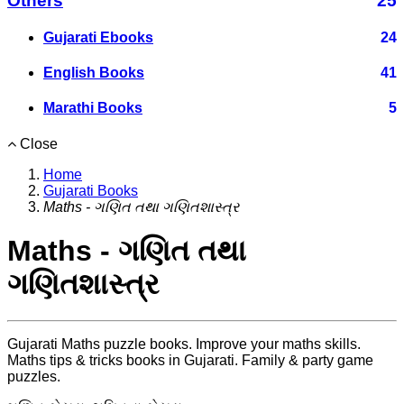
Others
25
Gujarati Ebooks
24
English Books
41
Marathi Books
5
Close
Home
Gujarati Books
Maths - ગણિત તથા ગણિતશાસ્ત્ર
Maths - ગણિત તથા
ગણિતશાસ્ત્ર
Gujarati Maths puzzle books. Improve your maths skills.
Maths tips & tricks books in Gujarati. Family & party game
puzzles.