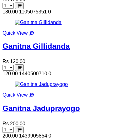
180.00
1105075351
0
Quick View
Ganitna Gillidanda
Rs 120.00
120.00
1440500710
0
Quick View
Ganitna Jaduprayogo
Rs 200.00
200.00
1439905854
0