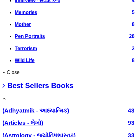
Interview - સંવાદ કળા
4
Memories
5
Mother
8
Pen Portraits
28
Terrorism
2
Wild Life
8
Close
Best Sellers Books
(Adhyatmik - આધ્યાત્મિક)
43
(Articles - લેખો)
93
(Astrology - જ્યોતિષશાસ્ત્ર)
33