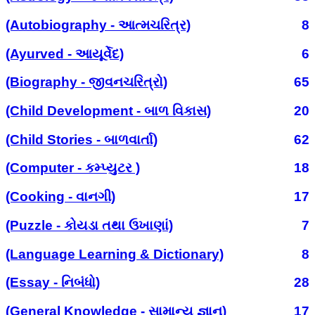
(Autobiography - આત્મચરિત્ર)
8
(Ayurved - આયૂર્વેદ)
6
(Biography - જીવનચરિત્રો)
65
(Child Development - બાળ વિકાસ)
20
(Child Stories - બાળવાર્તા)
62
(Computer - કમ્પ્યુટર )
18
(Cooking - વાનગી)
17
(Puzzle - કોયડા તથા ઉખાણાં)
7
(Language Learning & Dictionary)
8
(Essay - નિબંધો)
28
(General Knowledge - સામાન્ય જ્ઞાન)
17