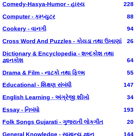
Comedy-Hasya-Humor - હાસ્ય
228
Computer - કમ્પ્યુટર
88
Cookery - વાનગી
94
Cross Word And Puzzles - કોયડા તથા ઉખાણાં
26
Dictionary & Encyclopedia - શબ્દકોશ તથા
જ્ઞાનકોશ
64
Drama & Film - નાટકો તથા ફિલ્મ
55
Educational - શિક્ષણ સંબંધી
147
English Learning - અંગ્રેજી શીખો
34
Essay - નિબંધો
193
Folk Songs Gujarati - ગુજરાતી લોકગીત
20
General Knowledge - સામાન્ય જ્ઞાન
144