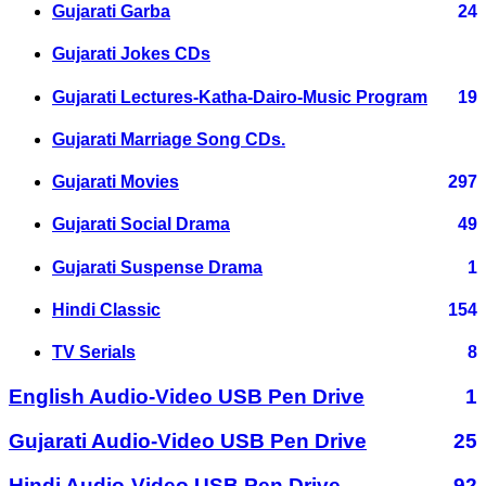
Gujarati Garba
24
Gujarati Jokes CDs
Gujarati Lectures-Katha-Dairo-Music Program
19
Gujarati Marriage Song CDs.
Gujarati Movies
297
Gujarati Social Drama
49
Gujarati Suspense Drama
1
Hindi Classic
154
TV Serials
8
English Audio-Video USB Pen Drive
1
Gujarati Audio-Video USB Pen Drive
25
Hindi Audio-Video USB Pen Drive
92