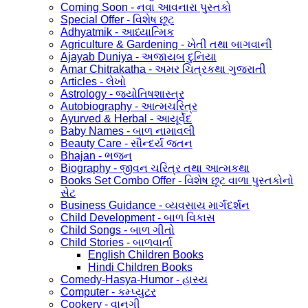
Coming Soon - નવા આવનારા પુસ્તકો
Special Offer - વિશેષ છૂટ
Adhyatmik - આધ્યાત્મિક
Agriculture & Gardening - ખેતી તથા બાગવાની
Ajayab Duniya - અજાયબ દુનિયા
Amar Chitrakatha - અમર ચિત્રકથા ગુજરાતી
Articles - લેખો
Astrology - જ્યોતિષશાસ્ત્ર
Autobiography - આત્મચરિત્ર
Ayurved & Herbal - આયૂર્વેદ
Baby Names - બાળ નામાવલી
Beauty Care - સૌન્દર્ય જતન
Bhajan - ભજન
Biography - જીવન ચરિત્ર તથા આત્મકથા
Books Set Combo Offer - વિશેષ છૂટ વાળા પુસ્તકોનો
સેટ
Business Guidance - વ્યવસાય માર્ગદર્શન
Child Development - બાળ વિકાસ
Child Songs - બાળ ગીતો
Child Stories - બાળવાર્તા
English Children Books
Hindi Children Books
Comedy-Hasya-Humor - હાસ્ય
Computer - કમ્પ્યુટર
Cookery - વાનગી