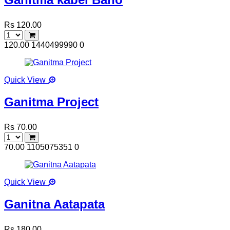
Rs 120.00
120.00
1440499990
0
Quick View
Ganitma Project
Rs 70.00
70.00
1105075351
0
Quick View
Ganitna Aatapata
Rs 180.00