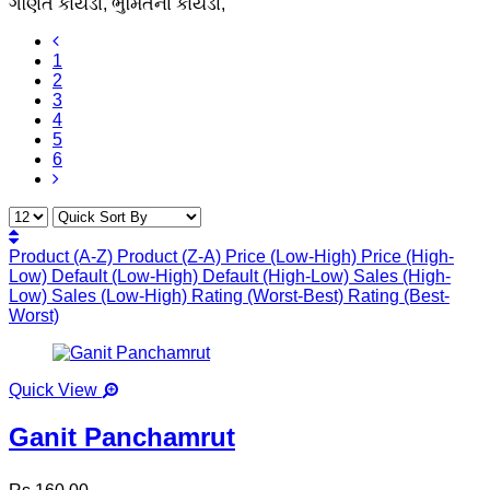
ગણિત કોયડા, ભુમિતના કોયડા,
1
2
3
4
5
6
Product (A-Z)
Product (Z-A)
Price (Low-High)
Price (High-
Low)
Default (Low-High)
Default (High-Low)
Sales (High-
Low)
Sales (Low-High)
Rating (Worst-Best)
Rating (Best-
Worst)
Quick View
Ganit Panchamrut