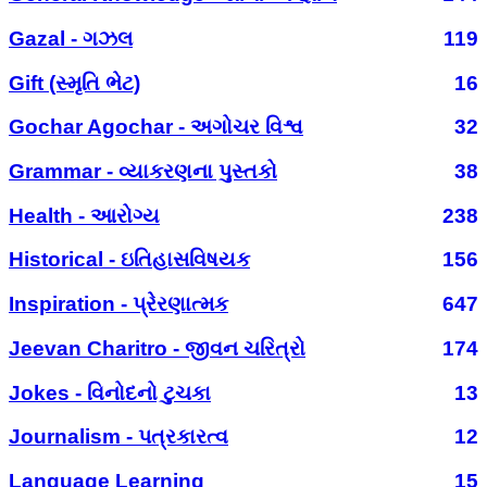
Gazal - ગઝલ
119
Gift (સ્મૃતિ ભેટ)
16
Gochar Agochar - અગોચર વિશ્વ
32
Grammar - વ્યાકરણના પુસ્તકો
38
Health - આરોગ્ય
238
Historical - ઇતિહાસવિષયક
156
Inspiration - પ્રેરણાત્મક
647
Jeevan Charitro - જીવન ચરિત્રો
174
Jokes - વિનોદનો ટુચકા
13
Journalism - પત્રકારત્વ
12
Language Learning
15