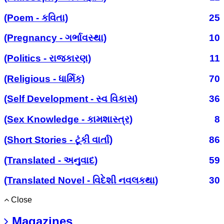
(Poem - કવિતા)
25
(Pregnancy - ગર્ભાવસ્થા)
10
(Politics - રાજકારણ)
11
(Religious - ધાર્મિક)
70
(Self Development - સ્વ વિકાસ)
36
(Sex Knowledge - કામશાસ્ત્ર)
8
(Short Stories - ટૂંકી વાર્તા)
86
(Translated - અનુવાદ)
59
(Translated Novel - વિદેશી નવલકથા)
30
Close
Magazines