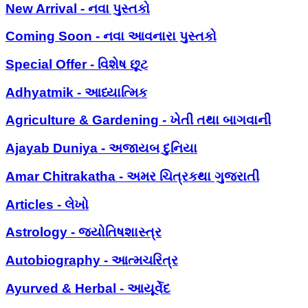
New Arrival - નવા પુસ્તકો
Coming Soon - નવા આવનારા પુસ્તકો
Special Offer - વિશેષ છૂટ
Adhyatmik - આધ્યાત્મિક
Agriculture & Gardening - ખેતી તથા બાગવાની
Ajayab Duniya - અજાયબ દુનિયા
Amar Chitrakatha - અમર ચિત્રકથા ગુજરાતી
Articles - લેખો
Astrology - જ્યોતિષશાસ્ત્ર
Autobiography - આત્મચરિત્ર
Ayurved & Herbal - આયૂર્વેદ