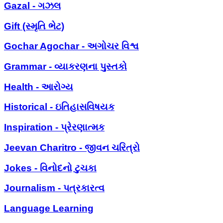
Gazal - ગઝલ
Gift (સ્મૃતિ ભેટ)
Gochar Agochar - અગોચર વિશ્વ
Grammar - વ્યાકરણના પુસ્તકો
Health - આરોગ્ય
Historical - ઇતિહાસવિષયક
Inspiration - પ્રેરણાત્મક
Jeevan Charitro - જીવન ચરિત્રો
Jokes - વિનોદનો ટુચકા
Journalism - પત્રકારત્વ
Language Learning