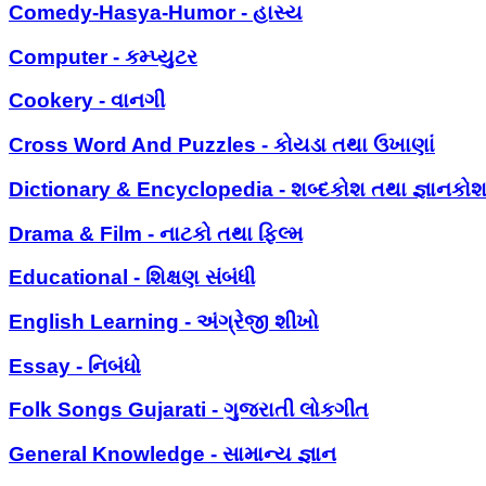
Comedy-Hasya-Humor - હાસ્ય
Computer - કમ્પ્યુટર
Cookery - વાનગી
Cross Word And Puzzles - કોયડા તથા ઉખાણાં
Dictionary & Encyclopedia - શબ્દકોશ તથા જ્ઞાનકો
Drama & Film - નાટકો તથા ફિલ્મ
Educational - શિક્ષણ સંબંધી
English Learning - અંગ્રેજી શીખો
Essay - નિબંધો
Folk Songs Gujarati - ગુજરાતી લોકગીત
General Knowledge - સામાન્ય જ્ઞાન