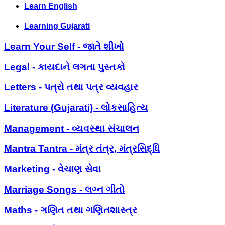
Learn English
Learning Gujarati
Learn Your Self - જાતે શીખો
Legal - કાયદાને લગતા પુસ્તકો
Letters - પત્રો તથા પત્ર વ્યવહાર
Literature (Gujarati) - લોકસાહિત્ય
Management - વ્યવસ્થા સંચાલન
Mantra Tantra - મંત્ર તંત્ર, મંત્રસિદ્ધિ
Marketing - વેચાણ સેવા
Marriage Songs - લગ્ન ગીતો
Maths - ગણિત તથા ગણિતશાસ્ત્ર