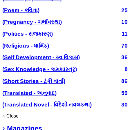
(Poem - કવિતા)
25
(Pregnancy - ગર્ભાવસ્થા)
10
(Politics - રાજકારણ)
11
(Religious - ધાર્મિક)
70
(Self Development - સ્વ વિકાસ)
36
(Sex Knowledge - કામશાસ્ત્ર)
8
(Short Stories - ટૂંકી વાર્તા)
86
(Translated - અનુવાદ)
59
(Translated Novel - વિદેશી નવલકથા)
30
Close
Magazines