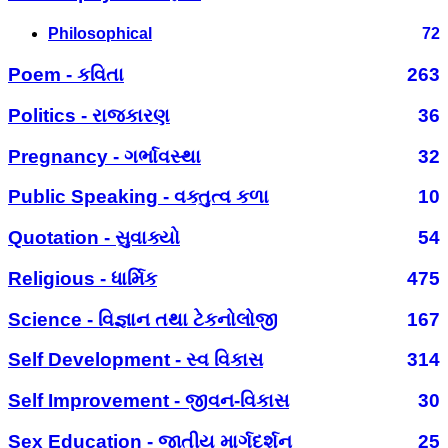
Philosophical
72
Poem - કવિતા
263
Politics - રાજકારણ
36
Pregnancy - ગર્ભાવસ્થા
32
Public Speaking - વક્તુત્વ કળા
10
Quotation - સુવાક્યો
54
Religious - ધાર્મિક
475
Science - વિજ્ઞાન તથા ટેકનોલોજી
167
Self Development - સ્વ વિકાસ
314
Self Improvement - જીવન-વિકાસ
30
Sex Education - જાતીય માર્ગદર્શન
25