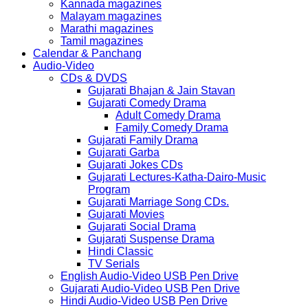
Kannada magazines
Malayam magazines
Marathi magazines
Tamil magazines
Calendar & Panchang
Audio-Video
CDs & DVDS
Gujarati Bhajan & Jain Stavan
Gujarati Comedy Drama
Adult Comedy Drama
Family Comedy Drama
Gujarati Family Drama
Gujarati Garba
Gujarati Jokes CDs
Gujarati Lectures-Katha-Dairo-Music
Program
Gujarati Marriage Song CDs.
Gujarati Movies
Gujarati Social Drama
Gujarati Suspense Drama
Hindi Classic
TV Serials
English Audio-Video USB Pen Drive
Gujarati Audio-Video USB Pen Drive
Hindi Audio-Video USB Pen Drive