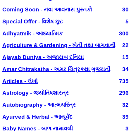
Coming Soon - નવા આવનારા પુસ્તકો
30
Special Offer - વિશેષ છૂટ
5
Adhyatmik - આધ્યાત્મિક
300
Agriculture & Gardening - ખેતી તથા બાગવાની
22
Ajayab Duniya - અજાયબ દુનિયા
15
Amar Chitrakatha - અમર ચિત્રકથા ગુજરાતી
34
Articles - લેખો
735
Astrology - જ્યોતિષશાસ્ત્ર
296
Autobiography - આત્મચરિત્ર
32
Ayurved & Herbal - આયૂર્વેદ
39
Baby Names - બાળ નામાવલી
3