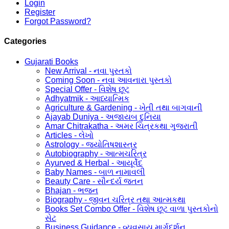
Login
Register
Forgot Password?
Categories
Gujarati Books
New Arrival - નવા પુસ્તકો
Coming Soon - નવા આવનારા પુસ્તકો
Special Offer - વિશેષ છૂટ
Adhyatmik - આધ્યાત્મિક
Agriculture & Gardening - ખેતી તથા બાગવાની
Ajayab Duniya - અજાયબ દુનિયા
Amar Chitrakatha - અમર ચિત્રકથા ગુજરાતી
Articles - લેખો
Astrology - જ્યોતિષશાસ્ત્ર
Autobiography - આત્મચરિત્ર
Ayurved & Herbal - આયૂર્વેદ
Baby Names - બાળ નામાવલી
Beauty Care - સૌન્દર્ય જતન
Bhajan - ભજન
Biography - જીવન ચરિત્ર તથા આત્મકથા
Books Set Combo Offer - વિશેષ છૂટ વાળા પુસ્તકોનો
સેટ
Business Guidance - વ્યવસાય માર્ગદર્શન