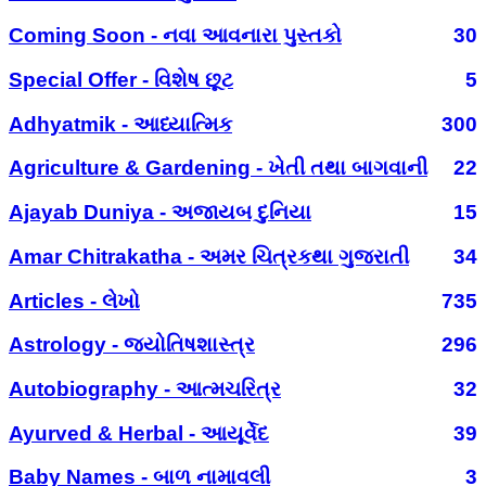
Coming Soon - નવા આવનારા પુસ્તકો
30
Special Offer - વિશેષ છૂટ
5
Adhyatmik - આધ્યાત્મિક
300
Agriculture & Gardening - ખેતી તથા બાગવાની
22
Ajayab Duniya - અજાયબ દુનિયા
15
Amar Chitrakatha - અમર ચિત્રકથા ગુજરાતી
34
Articles - લેખો
735
Astrology - જ્યોતિષશાસ્ત્ર
296
Autobiography - આત્મચરિત્ર
32
Ayurved & Herbal - આયૂર્વેદ
39
Baby Names - બાળ નામાવલી
3