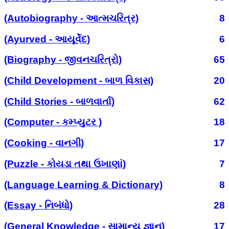
(Autobiography - આત્મચરિત્ર)
8
(Ayurved - આયૂર્વેદ)
6
(Biography - જીવનચરિત્રો)
65
(Child Development - બાળ વિકાસ)
20
(Child Stories - બાળવાર્તા)
62
(Computer - કમ્પ્યુટર )
18
(Cooking - વાનગી)
17
(Puzzle - કોયડા તથા ઉખાણાં)
7
(Language Learning & Dictionary)
8
(Essay - નિબંધો)
28
(General Knowledge - સામાન્ય જ્ઞાન)
17