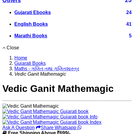
Others
25
Gujarati Ebooks
24
English Books
41
Marathi Books
5
Close
Home
Gujarati Books
Maths - ગણિત તથા ગણિતશાસ્ત્ર
Vedic Ganit Mathemagic
Vedic Ganit Mathemagic
Ask A Question
Share Whatsapp
Free Shipping Above
699/-