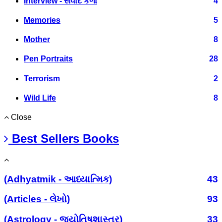
Interview - સંવાદ કળા
4
Memories
5
Mother
8
Pen Portraits
28
Terrorism
2
Wild Life
8
Close
Best Sellers Books
(Adhyatmik - આધ્યાત્મિક)
43
(Articles - લેખો)
93
(Astrology - જ્યોતિષશાસ્ત્ર)
33