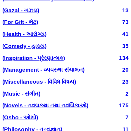
(Gazal - ગઝલ)
13
(For Gift - ભેટ)
73
(Health - આરોગ્ય)
41
(Comedy - હાસ્ય)
35
(Inspiration - પ્રેરણાત્મક)
134
(Management - વ્યવસ્થા સંચાલન)
20
(Miscellaneous - વિવિધ વિષય)
23
(Music - સંગીત)
2
(Novels - નવલકથા તથા નવલિકાઓ)
175
(Osho - ઓશો)
7
(Philosophy - તત્ત્વજ્ઞાન)
11