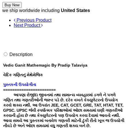
Buy Now
we ship worldwide including
United States
Previous Product
Next Product
Description
Vedic Ganit Mathemagic By Pradip Talaviya
વેદિક ગણિતનું મેથેમેજિક
પુસ્તકની ઉપયોગીતા
=======================
આપણા રોજીંદા જીવનમાં તથા સામાન્ય વ્યવહારમાં ડગલે ને પગલે
ગણિત તથા ગણતરીઓની જરૂર પડે છે. દરેક વખતે કેક્યુલેટરનો ઉપયોગ
કરવો શક્ય નથી. આ ઉપરાંત JEE, CAT, GCET, GRE, TAT, HTAT, TET,
GPSC. UPSC જેવી સ્પર્ધાત્મક પરિક્ષાઓમાં ઓછા સમયમાં ઘણી ગણતરીઓ
કરવાની હોય છે તથા કેક્યુલેટરનો પણ ઉપયોગ કરવા દેવામાં આવતો નથી.
આવા સમયે આ પુસ્તકમાં બતાવેલ ગણતરી માટેની ટુંકી રીતો ખૂબ જ ઉપયોગી
નીવડે છે અને ઓછા સમયમાં વધુ ગણતરી શક્ય બને છે.