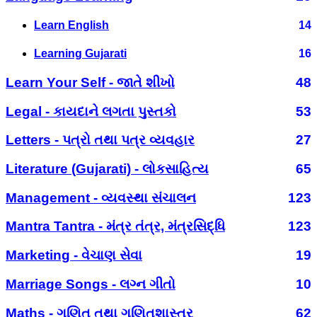
Learn English
14
Learning Gujarati
16
Learn Your Self - જાતે શીખો
48
Legal - કાયદાને લગતા પુસ્તકો
53
Letters - પત્રો તથા પત્ર વ્યવહાર
27
Literature (Gujarati) - લોકસાહિત્ય
65
Management - વ્યવસ્થા સંચાલન
123
Mantra Tantra - મંત્ર તંત્ર, મંત્રસિદ્ધિ
123
Marketing - વેચાણ સેવા
19
Marriage Songs - લગ્ન ગીતો
10
Maths - ગણિત તથા ગણિતશાસ્ત્ર
62