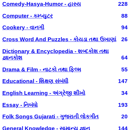
Comedy-Hasya-Humor - હાસ્ય
228
Computer - કમ્પ્યુટર
88
Cookery - વાનગી
94
Cross Word And Puzzles - કોયડા તથા ઉખાણાં
26
Dictionary & Encyclopedia - શબ્દકોશ તથા
જ્ઞાનકોશ
64
Drama & Film - નાટકો તથા ફિલ્મ
55
Educational - શિક્ષણ સંબંધી
147
English Learning - અંગ્રેજી શીખો
34
Essay - નિબંધો
193
Folk Songs Gujarati - ગુજરાતી લોકગીત
20
General Knowledge - સામાન્ય જ્ઞાન
144