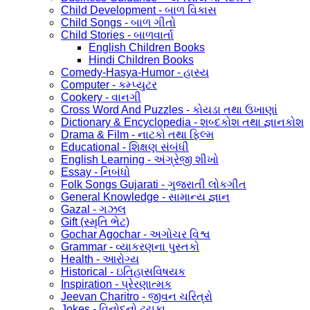
Child Development - બાળ વિકાસ
Child Songs - બાળ ગીતો
Child Stories - બાળવાર્તા
English Children Books
Hindi Children Books
Comedy-Hasya-Humor - હાસ્ય
Computer - કમ્પ્યુટર
Cookery - વાનગી
Cross Word And Puzzles - કોયડા તથા ઉખાણાં
Dictionary & Encyclopedia - શબ્દકોશ તથા જ્ઞાનકોશ
Drama & Film - નાટકો તથા ફિલ્મ
Educational - શિક્ષણ સંબંધી
English Learning - અંગ્રેજી શીખો
Essay - નિબંધો
Folk Songs Gujarati - ગુજરાતી લોકગીત
General Knowledge - સામાન્ય જ્ઞાન
Gazal - ગઝલ
Gift (સ્મૃતિ ભેટ)
Gochar Agochar - અગોચર વિશ્વ
Grammar - વ્યાકરણના પુસ્તકો
Health - આરોગ્ય
Historical - ઇતિહાસવિષયક
Inspiration - પ્રેરણાત્મક
Jeevan Charitro - જીવન ચરિત્રો
Jokes - વિનોદનો ટુચકા