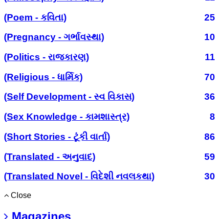
(Poem - કવિતા)
25
(Pregnancy - ગર્ભાવસ્થા)
10
(Politics - રાજકારણ)
11
(Religious - ધાર્મિક)
70
(Self Development - સ્વ વિકાસ)
36
(Sex Knowledge - કામશાસ્ત્ર)
8
(Short Stories - ટૂંકી વાર્તા)
86
(Translated - અનુવાદ)
59
(Translated Novel - વિદેશી નવલકથા)
30
Close
Magazines