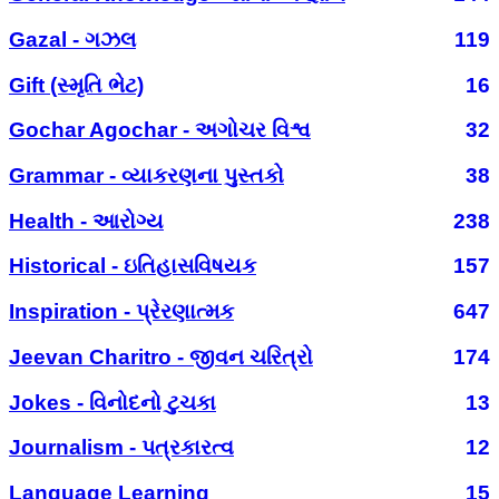
Gazal - ગઝલ
119
Gift (સ્મૃતિ ભેટ)
16
Gochar Agochar - અગોચર વિશ્વ
32
Grammar - વ્યાકરણના પુસ્તકો
38
Health - આરોગ્ય
238
Historical - ઇતિહાસવિષયક
157
Inspiration - પ્રેરણાત્મક
647
Jeevan Charitro - જીવન ચરિત્રો
174
Jokes - વિનોદનો ટુચકા
13
Journalism - પત્રકારત્વ
12
Language Learning
15