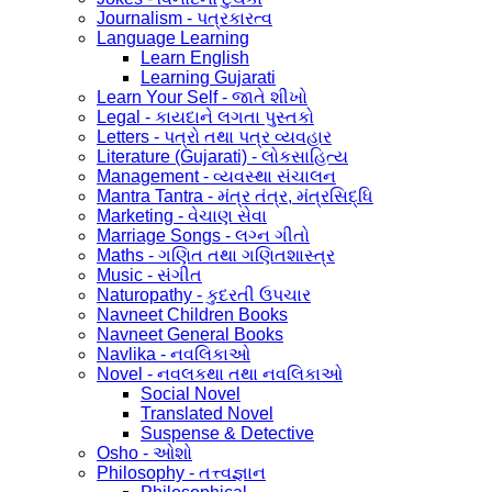
Journalism - પત્રકારત્વ
Language Learning
Learn English
Learning Gujarati
Learn Your Self - જાતે શીખો
Legal - કાયદાને લગતા પુસ્તકો
Letters - પત્રો તથા પત્ર વ્યવહાર
Literature (Gujarati) - લોકસાહિત્ય
Management - વ્યવસ્થા સંચાલન
Mantra Tantra - મંત્ર તંત્ર, મંત્રસિદ્ધિ
Marketing - વેચાણ સેવા
Marriage Songs - લગ્ન ગીતો
Maths - ગણિત તથા ગણિતશાસ્ત્ર
Music - સંગીત
Naturopathy - કુદરતી ઉપચાર
Navneet Children Books
Navneet General Books
Navlika - નવલિકાઓ
Novel - નવલકથા તથા નવલિકાઓ
Social Novel
Translated Novel
Suspense & Detective
Osho - ઓશો
Philosophy - તત્ત્વજ્ઞાન