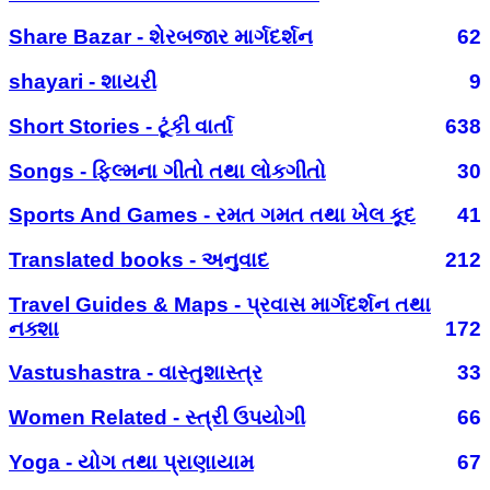
Share Bazar - શેરબજાર માર્ગદર્શન
62
shayari - શાયરી
9
Short Stories - ટૂંકી વાર્તા
638
Songs - ફિલ્મના ગીતો તથા લોકગીતો
30
Sports And Games - રમત ગમત તથા ખેલ કૂદ
41
Translated books - અનુવાદ
212
Travel Guides & Maps - પ્રવાસ માર્ગદર્શન તથા
નક્શા
172
Vastushastra - વાસ્તુશાસ્ત્ર
33
Women Related - સ્ત્રી ઉપયોગી
66
Yoga - યોગ તથા પ્રાણાયામ
67