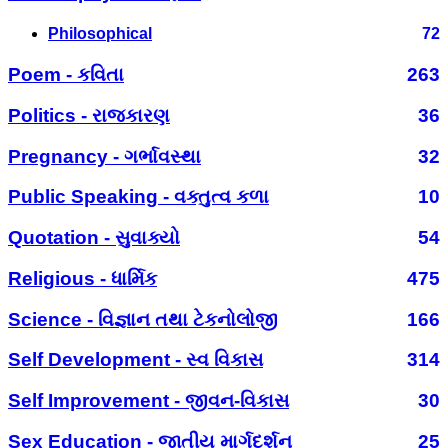
Philosophical
72
Poem - કવિતા
263
Politics - રાજકારણ
36
Pregnancy - ગર્ભાવસ્થા
32
Public Speaking - વક્તુત્વ કળા
10
Quotation - સુવાક્યો
54
Religious - ધાર્મિક
475
Science - વિજ્ઞાન તથા ટેકનોલોજી
166
Self Development - સ્વ વિકાસ
314
Self Improvement - જીવન-વિકાસ
30
Sex Education - જાતીય માર્ગદર્શન
25