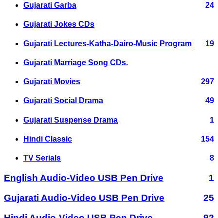
Gujarati Garba
24
Gujarati Jokes CDs
Gujarati Lectures-Katha-Dairo-Music Program
19
Gujarati Marriage Song CDs.
Gujarati Movies
297
Gujarati Social Drama
49
Gujarati Suspense Drama
1
Hindi Classic
154
TV Serials
8
English Audio-Video USB Pen Drive
1
Gujarati Audio-Video USB Pen Drive
25
Hindi Audio-Video USB Pen Drive
92