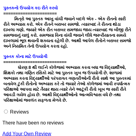
પુસ્તકનો ઉપયોગ કઇ રીતે કરવો
======================
મિત્રો આ પુસ્તક આખુ વાંચી જવાને બદલે એક - એક રીતનો સારી
રીતે અભ્યાસ કરો. એક રીતને બરાબર સમજો. ત્યારબાદ તે રીતના થોડા
દાખલા ગણો. જયારે એક રીત બરાબર સમજાય જાય ત્યારબાદ જ બીજી રીતે
સમજવાનું ચાલું કરો. સમજ્યા વિના વાંચી જવાને લીધે જરૂરીયાતના સમયે
દાખલામાં ભૂલ થવાની શક્યતા રહેલી છે. આથી આપેલ રીતોને બરાબર સમજો
અને નિયમિત તેનો ઉપયોગ કરતા રહો.
પુસ્તક કોના માટે ઉપયોગી
==========================
ધોરણ 8 થી લઈને કૉલેજમાં અભ્યાસ કરતા બધા જ વિદ્યાર્થીઓ,
શિક્ષકો તથા ગણિત રસિકો માટે આ પુસ્તક ખુબ જ ઉપયોગી છે. શાળામાં
અભ્યાસ કરતા વિદ્યાર્થીઓ પરંપરાગત ગણતરીઓની રીતો સાથે આ પુસ્તકમાં
બતાવેલ ટુંકી રીતોનો અભ્યાસ કરે તો જયારે તેઓ કૉલેજમાં આવી સ્પર્ધાત્મક
પરિક્ષાઓ આપવા માટે તૈયાર થાય ત્યારે તેને આટૂંકી રીતો ખૂબ જ સારી રીતે
આવડી ગયેલ હોય છે. આથી વિદ્યાર્થીઓનો આત્મવિશ્વાસ વધે છે તથા
પરિક્ષાઓમાં જવલંત સફળતા મેળવે છે.
Reviews
There have been no reviews
Add Your Own Review