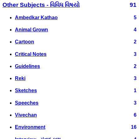
Other Subjects - વિવિધ વિષયો
91
Ambedkar Kathao
5
Animal Grown
4
Cartoon
2
Critical Notes
3
Guidelines
2
Reki
3
Sketches
1
Speeches
3
Vivechan
6
Environment
16