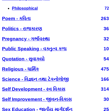
Philosophical
72
Poem - કવિતા
263
Politics - રાજકારણ
36
Pregnancy - ગર્ભાવસ્થા
32
Public Speaking - વક્તુત્વ કળા
10
Quotation - સુવાક્યો
54
Religious - ધાર્મિક
475
Science - વિજ્ઞાન તથા ટેકનોલોજી
166
Self Development - સ્વ વિકાસ
314
Self Improvement - જીવન-વિકાસ
30
Sex Education - જાતીય માર્ગદર્શન
25