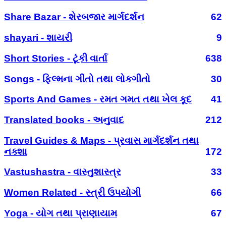
Share Bazar - શેરબજાર માર્ગદર્શન
62
shayari - શાયરી
9
Short Stories - ટૂંકી વાર્તા
638
Songs - ફિલ્મના ગીતો તથા લોકગીતો
30
Sports And Games - રમત ગમત તથા ખેલ કૂદ
41
Translated books - અનુવાદ
212
Travel Guides & Maps - પ્રવાસ માર્ગદર્શન તથા
નક્શા
172
Vastushastra - વાસ્તુશાસ્ત્ર
33
Women Related - સ્ત્રી ઉપયોગી
66
Yoga - યોગ તથા પ્રાણાયામ
67