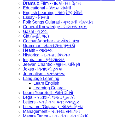
Drama & Film - નાટકો તથા ફિલ્મ
Educational - શિક્ષણ સંબંધી
English Learning - અંગ્રેજી શીખો
Essay - નિબંધો
Folk Songs Gujarati - ગુજરાતી લોકગીત
General Knowledge - સામાન્ય જ્ઞાન
Gazal - ગઝલ
Gift (સ્મૃતિ ભેટ)
Gochar Agochar - અગોચર વિશ્વ
Grammar - વ્યાકરણના પુસ્તકો
Health - આરોગ્ય
Historical - ઇતિહાસવિષયક
Inspiration - પ્રેરણાત્મક
Jeevan Charitro - જીવન ચરિત્રો
Jokes - વિનોદનો ટુચકા
Journalism - પત્રકારત્વ
Language Learning
Learn English
Learning Gujarati
Learn Your Self - જાતે શીખો
Legal - કાયદાને લગતા પુસ્તકો
Letters - પત્રો તથા પત્ર વ્યવહાર
Literature (Gujarati) - લોકસાહિત્ય
Management - વ્યવસ્થા સંચાલન
Mantra Tantra - મંત્ર તંત્ર, મંત્રસિદ્ધિ