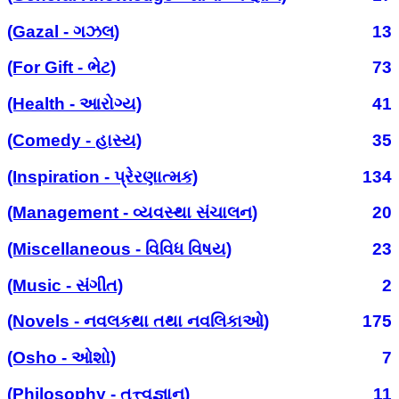
(Gazal - ગઝલ)
13
(For Gift - ભેટ)
73
(Health - આરોગ્ય)
41
(Comedy - હાસ્ય)
35
(Inspiration - પ્રેરણાત્મક)
134
(Management - વ્યવસ્થા સંચાલન)
20
(Miscellaneous - વિવિધ વિષય)
23
(Music - સંગીત)
2
(Novels - નવલકથા તથા નવલિકાઓ)
175
(Osho - ઓશો)
7
(Philosophy - તત્ત્વજ્ઞાન)
11