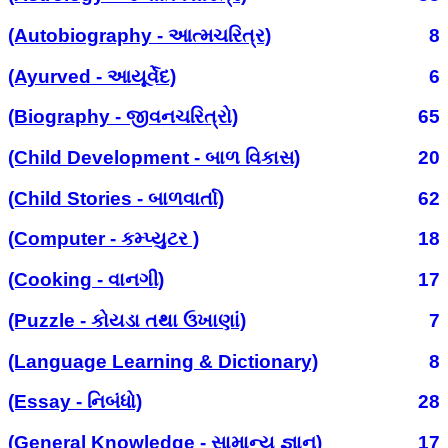
(Autobiography - આત્મચરિત્ર)
8
(Ayurved - આયૂર્વેદ)
6
(Biography - જીવનચરિત્રો)
65
(Child Development - બાળ વિકાસ)
20
(Child Stories - બાળવાર્તા)
62
(Computer - કમ્પ્યુટર )
18
(Cooking - વાનગી)
17
(Puzzle - કોયડા તથા ઉખાણાં)
7
(Language Learning & Dictionary)
8
(Essay - નિબંધો)
28
(General Knowledge - સામાન્ય જ્ઞાન)
17