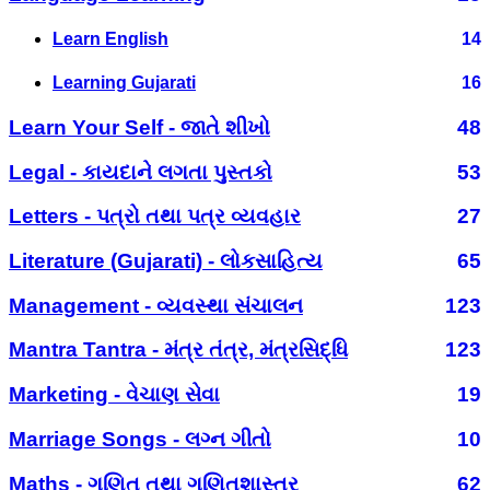
Learn English
14
Learning Gujarati
16
Learn Your Self - જાતે શીખો
48
Legal - કાયદાને લગતા પુસ્તકો
53
Letters - પત્રો તથા પત્ર વ્યવહાર
27
Literature (Gujarati) - લોકસાહિત્ય
65
Management - વ્યવસ્થા સંચાલન
123
Mantra Tantra - મંત્ર તંત્ર, મંત્રસિદ્ધિ
123
Marketing - વેચાણ સેવા
19
Marriage Songs - લગ્ન ગીતો
10
Maths - ગણિત તથા ગણિતશાસ્ત્ર
62