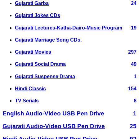
Gujarati Garba
24
Gujarati Jokes CDs
Gujarati Lectures-Katha-Dairo-Music Program
19
Gujarati Marriage Song CDs.
Gujarati Movies
297
Gujarati Social Drama
49
Gujarati Suspense Drama
1
Hindi Classic
154
TV Serials
8
English Audio-Video USB Pen Drive
1
Gujarati Audio-Video USB Pen Drive
25
Hindi Audio-Video USB Pen Drive
92