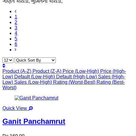
ગણિત કોયડા, ભુમિતના કોયડા,
1
2
3
4
5
6
Product (A-Z)
Product (Z-A)
Price (Low-High)
Price (High-
Low)
Default (Low-High)
Default (High-Low)
Sales (High-
Low)
Sales (Low-High)
Rating (Worst-Best)
Rating (Best-
Worst)
Quick View
Ganit Panchamrut