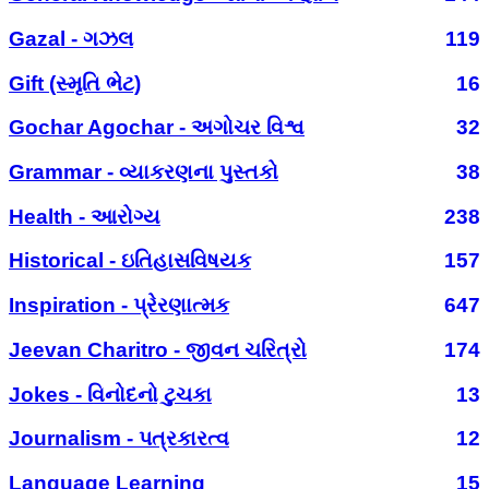
Gazal - ગઝલ
119
Gift (સ્મૃતિ ભેટ)
16
Gochar Agochar - અગોચર વિશ્વ
32
Grammar - વ્યાકરણના પુસ્તકો
38
Health - આરોગ્ય
238
Historical - ઇતિહાસવિષયક
157
Inspiration - પ્રેરણાત્મક
647
Jeevan Charitro - જીવન ચરિત્રો
174
Jokes - વિનોદનો ટુચકા
13
Journalism - પત્રકારત્વ
12
Language Learning
15