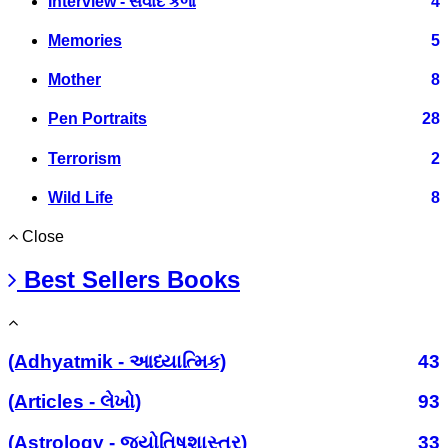
Interview - સંવાદ કળા
4
Memories
5
Mother
8
Pen Portraits
28
Terrorism
2
Wild Life
8
Close
Best Sellers Books
(Adhyatmik - આધ્યાત્મિક)
43
(Articles - લેખો)
93
(Astrology - જ્યોતિષશાસ્ત્ર)
33