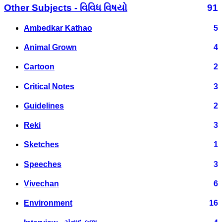
Other Subjects - વિવિધ વિષયો
91
Ambedkar Kathao
5
Animal Grown
4
Cartoon
2
Critical Notes
3
Guidelines
2
Reki
3
Sketches
1
Speeches
3
Vivechan
6
Environment
16