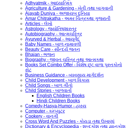
Adhyatmik - આધ્યાત્મિક
Agriculture & Gardening - ખેતી તથા બાગવાની
Ajayab Duniya - અજાયબ દુનિયા
Amar Chitrakatha - અમર ચિત્રકથા ગુજરાતી
Articles - લેખો
Astrology - જ્યોતિષશાસ્ત્ર
Autobiography - આત્મચરિત્ર
Ayurved & Herbal - આયૂર્વેદ
Baby Names - બાળ નામાવલી
Beauty Care - સૌન્દર્ય જતન
Bhajan - ભજન
Biography - જીવન ચરિત્ર તથા આત્મકથા
Books Set Combo Offer - વિશેષ છૂટ વાળા પુસ્તકોનો
સેટ
Business Guidance - વ્યવસાય માર્ગદર્શન
Child Development - બાળ વિકાસ
Child Songs - બાળ ગીતો
Child Stories - બાળવાર્તા
English Children Books
Hindi Children Books
Comedy-Hasya-Humor - હાસ્ય
Computer - કમ્પ્યુટર
Cookery - વાનગી
Cross Word And Puzzles - કોયડા તથા ઉખાણાં
Dictionary & Encyclopedia - શબ્દકોશ તથા જ્ઞાનકોશ