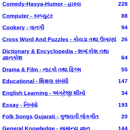
Comedy-Hasya-Humor - હાસ્ય
228
Computer - કમ્પ્યુટર
88
Cookery - વાનગી
94
Cross Word And Puzzles - કોયડા તથા ઉખાણાં
26
Dictionary & Encyclopedia - શબ્દકોશ તથા
જ્ઞાનકોશ
64
Drama & Film - નાટકો તથા ફિલ્મ
55
Educational - શિક્ષણ સંબંધી
147
English Learning - અંગ્રેજી શીખો
34
Essay - નિબંધો
193
Folk Songs Gujarati - ગુજરાતી લોકગીત
20
General Knowledge - સામાન્ય જ્ઞાન
144