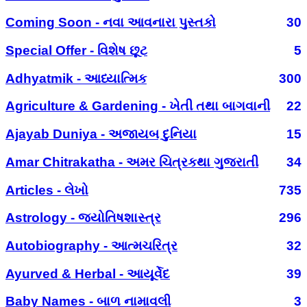
Coming Soon - નવા આવનારા પુસ્તકો
30
Special Offer - વિશેષ છૂટ
5
Adhyatmik - આધ્યાત્મિક
300
Agriculture & Gardening - ખેતી તથા બાગવાની
22
Ajayab Duniya - અજાયબ દુનિયા
15
Amar Chitrakatha - અમર ચિત્રકથા ગુજરાતી
34
Articles - લેખો
735
Astrology - જ્યોતિષશાસ્ત્ર
296
Autobiography - આત્મચરિત્ર
32
Ayurved & Herbal - આયૂર્વેદ
39
Baby Names - બાળ નામાવલી
3