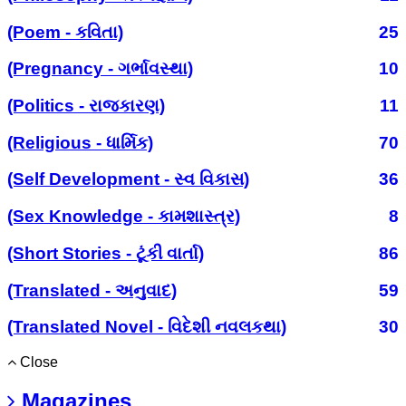
(Poem - કવિતા)
25
(Pregnancy - ગર્ભાવસ્થા)
10
(Politics - રાજકારણ)
11
(Religious - ધાર્મિક)
70
(Self Development - સ્વ વિકાસ)
36
(Sex Knowledge - કામશાસ્ત્ર)
8
(Short Stories - ટૂંકી વાર્તા)
86
(Translated - અનુવાદ)
59
(Translated Novel - વિદેશી નવલકથા)
30
Close
Magazines