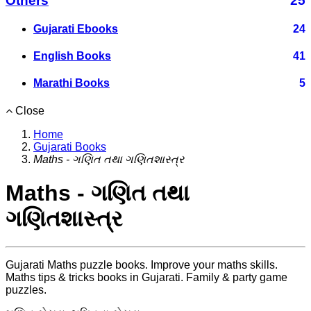
Others
25
Gujarati Ebooks
24
English Books
41
Marathi Books
5
Close
Home
Gujarati Books
Maths - ગણિત તથા ગણિતશાસ્ત્ર
Maths - ગણિત તથા
ગણિતશાસ્ત્ર
Gujarati Maths puzzle books. Improve your maths skills.
Maths tips & tricks books in Gujarati. Family & party game
puzzles.