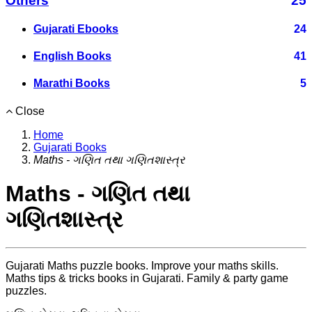
Others
25
Gujarati Ebooks
24
English Books
41
Marathi Books
5
Close
Home
Gujarati Books
Maths - ગણિત તથા ગણિતશાસ્ત્ર
Maths - ગણિત તથા
ગણિતશાસ્ત્ર
Gujarati Maths puzzle books. Improve your maths skills.
Maths tips & tricks books in Gujarati. Family & party game
puzzles.