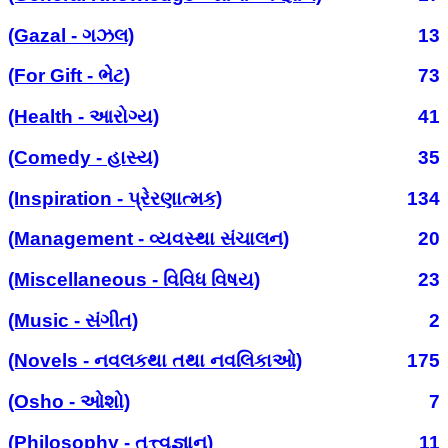
(Gazal - ગઝલ)
13
(For Gift - ભેટ)
73
(Health - આરોગ્ય)
41
(Comedy - હાસ્ય)
35
(Inspiration - પ્રેરણાત્મક)
134
(Management - વ્યવસ્થા સંચાલન)
20
(Miscellaneous - વિવિધ વિષય)
23
(Music - સંગીત)
2
(Novels - નવલકથા તથા નવલિકાઓ)
175
(Osho - ઓશો)
7
(Philosophy - તત્ત્વજ્ઞાન)
11