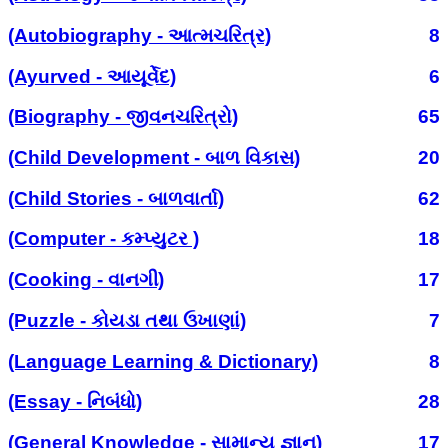
(Autobiography - આત્મચરિત્ર)
8
(Ayurved - આયૂર્વેદ)
6
(Biography - જીવનચરિત્રો)
65
(Child Development - બાળ વિકાસ)
20
(Child Stories - બાળવાર્તા)
62
(Computer - કમ્પ્યુટર )
18
(Cooking - વાનગી)
17
(Puzzle - કોયડા તથા ઉખાણાં)
7
(Language Learning & Dictionary)
8
(Essay - નિબંધો)
28
(General Knowledge - સામાન્ય જ્ઞાન)
17