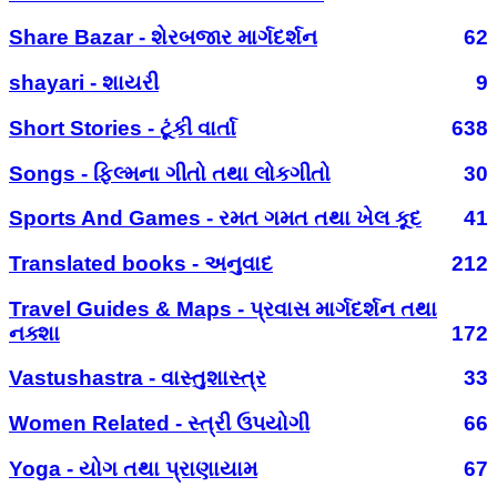
Share Bazar - શેરબજાર માર્ગદર્શન
62
shayari - શાયરી
9
Short Stories - ટૂંકી વાર્તા
638
Songs - ફિલ્મના ગીતો તથા લોકગીતો
30
Sports And Games - રમત ગમત તથા ખેલ કૂદ
41
Translated books - અનુવાદ
212
Travel Guides & Maps - પ્રવાસ માર્ગદર્શન તથા
નક્શા
172
Vastushastra - વાસ્તુશાસ્ત્ર
33
Women Related - સ્ત્રી ઉપયોગી
66
Yoga - યોગ તથા પ્રાણાયામ
67