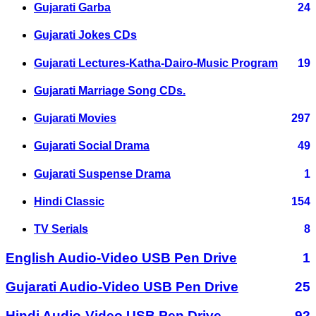
Gujarati Garba
24
Gujarati Jokes CDs
Gujarati Lectures-Katha-Dairo-Music Program
19
Gujarati Marriage Song CDs.
Gujarati Movies
297
Gujarati Social Drama
49
Gujarati Suspense Drama
1
Hindi Classic
154
TV Serials
8
English Audio-Video USB Pen Drive
1
Gujarati Audio-Video USB Pen Drive
25
Hindi Audio-Video USB Pen Drive
92