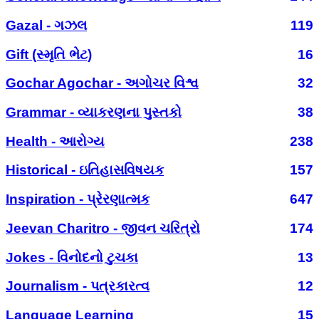
Gazal - ગઝલ
119
Gift (સ્મૃતિ ભેટ)
16
Gochar Agochar - અગોચર વિશ્વ
32
Grammar - વ્યાકરણના પુસ્તકો
38
Health - આરોગ્ય
238
Historical - ઇતિહાસવિષયક
157
Inspiration - પ્રેરણાત્મક
647
Jeevan Charitro - જીવન ચરિત્રો
174
Jokes - વિનોદનો ટુચકા
13
Journalism - પત્રકારત્વ
12
Language Learning
15