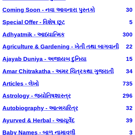
Coming Soon - નવા આવનારા પુસ્તકો
30
Special Offer - વિશેષ છૂટ
5
Adhyatmik - આધ્યાત્મિક
300
Agriculture & Gardening - ખેતી તથા બાગવાની
22
Ajayab Duniya - અજાયબ દુનિયા
15
Amar Chitrakatha - અમર ચિત્રકથા ગુજરાતી
34
Articles - લેખો
735
Astrology - જ્યોતિષશાસ્ત્ર
296
Autobiography - આત્મચરિત્ર
32
Ayurved & Herbal - આયૂર્વેદ
39
Baby Names - બાળ નામાવલી
3