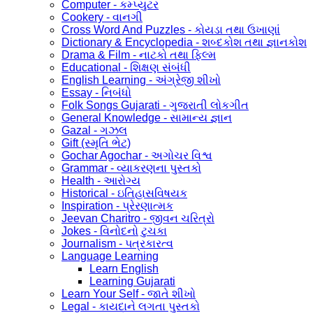
Computer - કમ્પ્યુટર
Cookery - વાનગી
Cross Word And Puzzles - કોયડા તથા ઉખાણાં
Dictionary & Encyclopedia - શબ્દકોશ તથા જ્ઞાનકોશ
Drama & Film - નાટકો તથા ફિલ્મ
Educational - શિક્ષણ સંબંધી
English Learning - અંગ્રેજી શીખો
Essay - નિબંધો
Folk Songs Gujarati - ગુજરાતી લોકગીત
General Knowledge - સામાન્ય જ્ઞાન
Gazal - ગઝલ
Gift (સ્મૃતિ ભેટ)
Gochar Agochar - અગોચર વિશ્વ
Grammar - વ્યાકરણના પુસ્તકો
Health - આરોગ્ય
Historical - ઇતિહાસવિષયક
Inspiration - પ્રેરણાત્મક
Jeevan Charitro - જીવન ચરિત્રો
Jokes - વિનોદનો ટુચકા
Journalism - પત્રકારત્વ
Language Learning
Learn English
Learning Gujarati
Learn Your Self - જાતે શીખો
Legal - કાયદાને લગતા પુસ્તકો