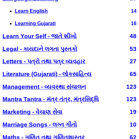
Learn English
14
Learning Gujarati
16
Learn Your Self - જાતે શીખો
48
Legal - કાયદાને લગતા પુસ્તકો
53
Letters - પત્રો તથા પત્ર વ્યવહાર
27
Literature (Gujarati) - લોકસાહિત્ય
65
Management - વ્યવસ્થા સંચાલન
123
Mantra Tantra - મંત્ર તંત્ર, મંત્રસિદ્ધિ
123
Marketing - વેચાણ સેવા
19
Marriage Songs - લગ્ન ગીતો
10
Maths - ગણિત તથા ગણિતશાસ્ત્ર
62