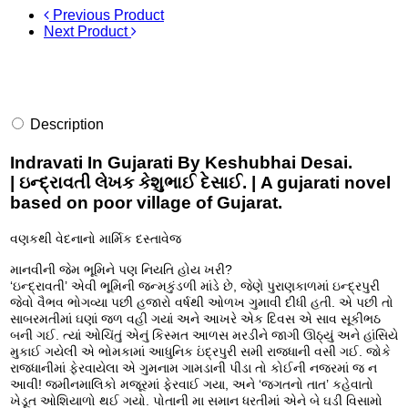
Previous Product
Next Product
Description
Indravati In Gujarati By Keshubhai Desai.
| ઇન્દ્રાવતી લેખક કેશુભાઈ દેસાઈ. | A gujarati novel
based on poor village of Gujarat.
વણકથી વેદનાનો માર્મિક દસ્તાવેજ
માનવીની જેમ ભૂમિને પણ નિયતિ હોય ખરી?
‘ઇન્દ્રાવતી’ એવી ભૂમિની જન્મકુંડળી માંડે છે, જેણે પુરાણકાળમાં ઇન્દ્રપુરી
જેવો વૈભવ ભોગવ્યા પછી હજારો વર્ષથી ઓળખ ગુમાવી દીધી હતી. એ પછી તો
સાબરમતીમાં ઘણાં જળ વહી ગયાં અને આખરે એક દિવસ એ સાવ સૂકીભઠ
બની ગઈ. ત્યાં ઓચિંતું એનું કિસ્મત આળસ મરડીને જાગી ઊઠ્યું અને હાંસિયે
મુકાઈ ગયેલી એ ભોમકામાં આધુનિક ઇંદ્રપુરી સમી રાજધાની વસી ગઈ. જોકે
રાજધાનીમાં ફેરવાયેલા એ ગુમનામ ગામડાની પીડા તો કોઈની નજરમાં જ ન
આવી! જમીનમાલિકો મજૂરમાં ફેરવાઈ ગયા, અને ‘જગતનો તાત’ કહેવાતો
ખેડૂત ઓશિયાળો થઈ ગયો. પોતાની મા સમાન ધરતીમાં એને બે ઘડી વિસામો