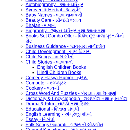
Autobiography - આત્મચરિત્ર
Ayurved & Herbal - આયૂર્વેદ
Baby Names - બાળ નામાવલી
Beauty Care - સૌન્દર્ય જતન
Bhajan - ભજન
Biography - જીવન ચરિત્ર તથા આત્મકથા
Books Set Combo Offer - વિશેષ છૂટ વાળા પુસ્તકોનો
સેટ
Business Guidance - વ્યવસાય માર્ગદર્શન
Child Development - બાળ વિકાસ
Child Songs - બાળ ગીતો
Child Stories - બાળવાર્તા
English Children Books
Hindi Children Books
Comedy-Hasya-Humor - હાસ્ય
Computer - કમ્પ્યુટર
Cookery - વાનગી
Cross Word And Puzzles - કોયડા તથા ઉખાણાં
Dictionary & Encyclopedia - શબ્દકોશ તથા જ્ઞાનકોશ
Drama & Film - નાટકો તથા ફિલ્મ
Educational - શિક્ષણ સંબંધી
English Learning - અંગ્રેજી શીખો
Essay - નિબંધો
Folk Songs Gujarati - ગુજરાતી લોકગીત
General Knowledge - સામાન્ય જ્ઞાન