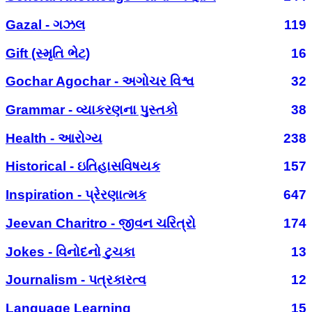
Gazal - ગઝલ
119
Gift (સ્મૃતિ ભેટ)
16
Gochar Agochar - અગોચર વિશ્વ
32
Grammar - વ્યાકરણના પુસ્તકો
38
Health - આરોગ્ય
238
Historical - ઇતિહાસવિષયક
157
Inspiration - પ્રેરણાત્મક
647
Jeevan Charitro - જીવન ચરિત્રો
174
Jokes - વિનોદનો ટુચકા
13
Journalism - પત્રકારત્વ
12
Language Learning
15