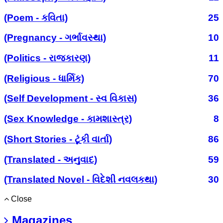
(Poem - કવિતા)
25
(Pregnancy - ગર્ભાવસ્થા)
10
(Politics - રાજકારણ)
11
(Religious - ધાર્મિક)
70
(Self Development - સ્વ વિકાસ)
36
(Sex Knowledge - કામશાસ્ત્ર)
8
(Short Stories - ટૂંકી વાર્તા)
86
(Translated - અનુવાદ)
59
(Translated Novel - વિદેશી નવલકથા)
30
Close
Magazines