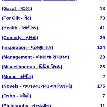
(Gazal - ગઝલ)
13
(For Gift - ભેટ)
73
(Health - આરોગ્ય)
41
(Comedy - હાસ્ય)
35
(Inspiration - પ્રેરણાત્મક)
134
(Management - વ્યવસ્થા સંચાલન)
20
(Miscellaneous - વિવિધ વિષય)
23
(Music - સંગીત)
2
(Novels - નવલકથા તથા નવલિકાઓ)
175
(Osho - ઓશો)
7
(Philosophy - તત્ત્વજ્ઞાન)
11