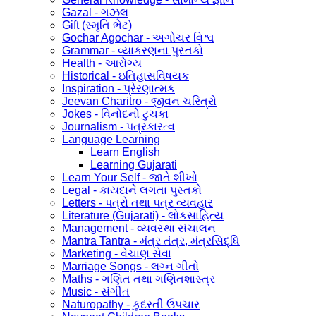
Gazal - ગઝલ
Gift (સ્મૃતિ ભેટ)
Gochar Agochar - અગોચર વિશ્વ
Grammar - વ્યાકરણના પુસ્તકો
Health - આરોગ્ય
Historical - ઇતિહાસવિષયક
Inspiration - પ્રેરણાત્મક
Jeevan Charitro - જીવન ચરિત્રો
Jokes - વિનોદનો ટુચકા
Journalism - પત્રકારત્વ
Language Learning
Learn English
Learning Gujarati
Learn Your Self - જાતે શીખો
Legal - કાયદાને લગતા પુસ્તકો
Letters - પત્રો તથા પત્ર વ્યવહાર
Literature (Gujarati) - લોકસાહિત્ય
Management - વ્યવસ્થા સંચાલન
Mantra Tantra - મંત્ર તંત્ર, મંત્રસિદ્ધિ
Marketing - વેચાણ સેવા
Marriage Songs - લગ્ન ગીતો
Maths - ગણિત તથા ગણિતશાસ્ત્ર
Music - સંગીત
Naturopathy - કુદરતી ઉપચાર