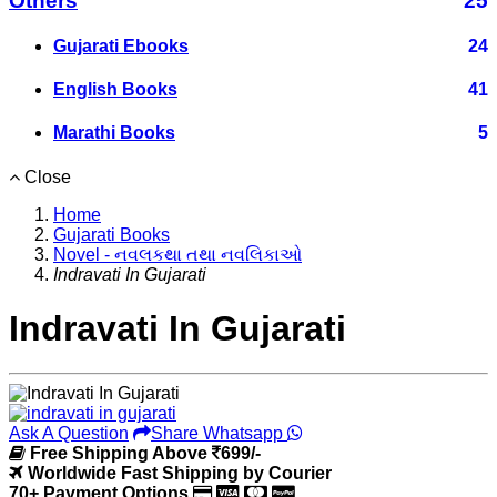
Others
25
Gujarati Ebooks
24
English Books
41
Marathi Books
5
Close
Home
Gujarati Books
Novel - નવલકથા તથા નવલિકાઓ
Indravati In Gujarati
Indravati In Gujarati
Ask A Question
Share Whatsapp
Free Shipping Above
699/-
Worldwide Fast Shipping by Courier
70+ Payment Options