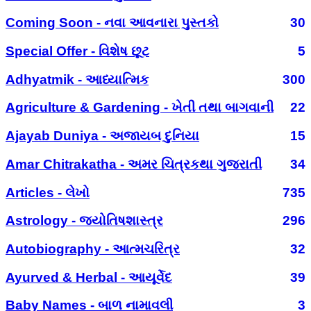
Coming Soon - નવા આવનારા પુસ્તકો
30
Special Offer - વિશેષ છૂટ
5
Adhyatmik - આધ્યાત્મિક
300
Agriculture & Gardening - ખેતી તથા બાગવાની
22
Ajayab Duniya - અજાયબ દુનિયા
15
Amar Chitrakatha - અમર ચિત્રકથા ગુજરાતી
34
Articles - લેખો
735
Astrology - જ્યોતિષશાસ્ત્ર
296
Autobiography - આત્મચરિત્ર
32
Ayurved & Herbal - આયૂર્વેદ
39
Baby Names - બાળ નામાવલી
3