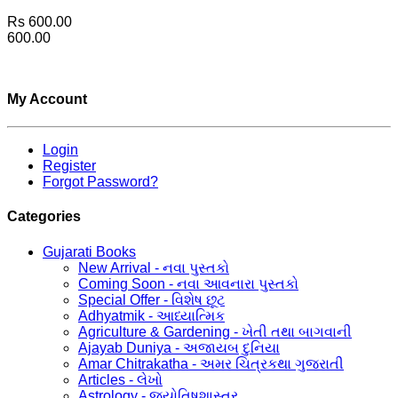
Rs 600.00
600.00
My Account
Login
Register
Forgot Password?
Categories
Gujarati Books
New Arrival - નવા પુસ્તકો
Coming Soon - નવા આવનારા પુસ્તકો
Special Offer - વિશેષ છૂટ
Adhyatmik - આધ્યાત્મિક
Agriculture & Gardening - ખેતી તથા બાગવાની
Ajayab Duniya - અજાયબ દુનિયા
Amar Chitrakatha - અમર ચિત્રકથા ગુજરાતી
Articles - લેખો
Astrology - જ્યોતિષશાસ્ત્ર