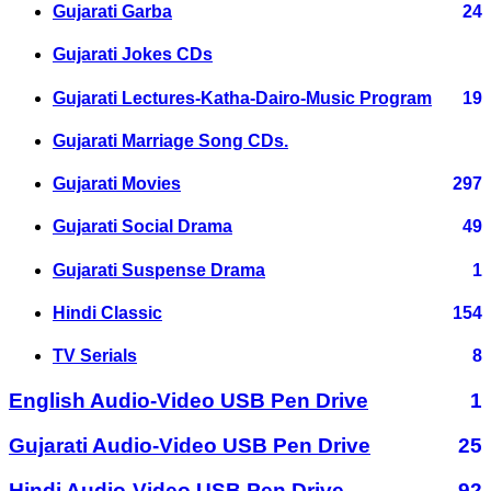
Gujarati Garba
24
Gujarati Jokes CDs
Gujarati Lectures-Katha-Dairo-Music Program
19
Gujarati Marriage Song CDs.
Gujarati Movies
297
Gujarati Social Drama
49
Gujarati Suspense Drama
1
Hindi Classic
154
TV Serials
8
English Audio-Video USB Pen Drive
1
Gujarati Audio-Video USB Pen Drive
25
Hindi Audio-Video USB Pen Drive
92