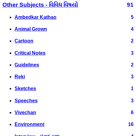
Other Subjects - વિવિધ વિષયો
91
Ambedkar Kathao
5
Animal Grown
4
Cartoon
2
Critical Notes
3
Guidelines
2
Reki
3
Sketches
1
Speeches
3
Vivechan
6
Environment
16