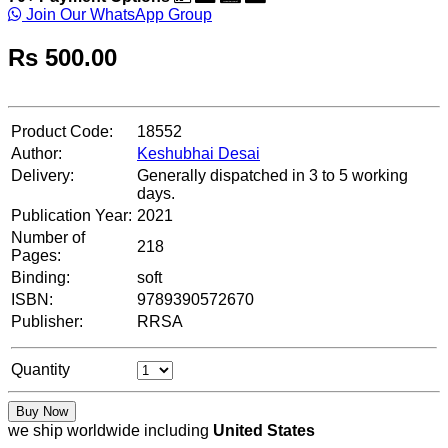
Join Our WhatsApp Group
Rs
500.00
Product Code:
18552
Author:
Keshubhai Desai
Delivery:
Generally dispatched in 3 to 5 working
days.
Publication Year:
2021
Number of
218
Pages:
Binding:
soft
ISBN:
9789390572670
Publisher:
RRSA
Quantity
Buy Now
we ship worldwide including
United States