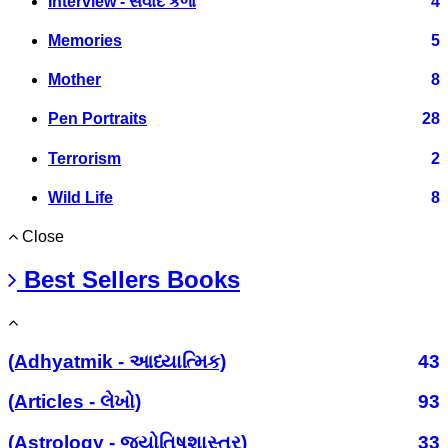
Interview - સંવાદ કળા
4
Memories
5
Mother
8
Pen Portraits
28
Terrorism
2
Wild Life
8
Close
Best Sellers Books
(Adhyatmik - આધ્યાત્મિક)
43
(Articles - લેખો)
93
(Astrology - જ્યોતિષશાસ્ત્ર)
33