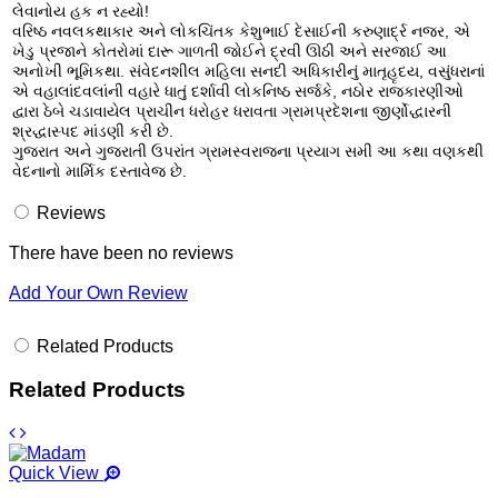
લેવાનોય હક ન રહ્યો!
વરિષ્ઠ નવલકથાકાર અને લોકચિંતક કેશુભાઈ દેસાઈની કરુણાર્દ્ર નજર, એ
ખેડુ પ્રજાને કોતરોમાં દારૂ ગાળતી જોઈને દ્રવી ઊઠી અને સરજાઈ આ
અનોખી ભૂમિકથા. સંવેદનશીલ મહિલા સનદી અધિકારીનું માતૃહૃદય, વસુંધરાનાં
એ વહાલાંદવલાંની વહારે ધાતું દર્શાવી લોકનિષ્ઠ સર્જકે, નઠોર રાજકારણીઓ
દ્વારા ઠેબે ચડાવાયેલ પ્રાચીન ધરોહર ધરાવતા ગ્રામપ્રદેશના જીર્ણોદ્ધારની
શ્રદ્ધાસ્પદ માંડણી કરી છે.
ગુજરાત અને ગુજરાતી ઉપરાંત ગ્રામસ્વરાજના પ્રયાગ સમી આ કથા વણકથી
વેદનાનો માર્મિક દસ્તાવેજ છે.
Reviews
There have been no reviews
Add Your Own Review
Related Products
Related Products
Quick View