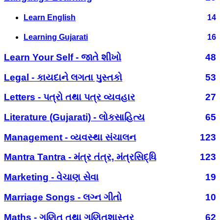
Learn English
14
Learning Gujarati
16
Learn Your Self - જાતે શીખો
48
Legal - કાયદાને લગતા પુસ્તકો
53
Letters - પત્રો તથા પત્ર વ્યવહાર
27
Literature (Gujarati) - લોકસાહિત્ય
65
Management - વ્યવસ્થા સંચાલન
123
Mantra Tantra - મંત્ર તંત્ર, મંત્રસિદ્ધિ
123
Marketing - વેચાણ સેવા
19
Marriage Songs - લગ્ન ગીતો
10
Maths - ગણિત તથા ગણિતશાસ્ત્ર
62