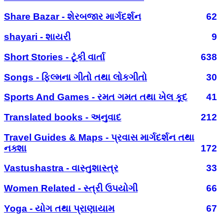
Share Bazar - શેરબજાર માર્ગદર્શન
62
shayari - શાયરી
9
Short Stories - ટૂંકી વાર્તા
638
Songs - ફિલ્મના ગીતો તથા લોકગીતો
30
Sports And Games - રમત ગમત તથા ખેલ કૂદ
41
Translated books - અનુવાદ
212
Travel Guides & Maps - પ્રવાસ માર્ગદર્શન તથા
નક્શા
172
Vastushastra - વાસ્તુશાસ્ત્ર
33
Women Related - સ્ત્રી ઉપયોગી
66
Yoga - યોગ તથા પ્રાણાયામ
67