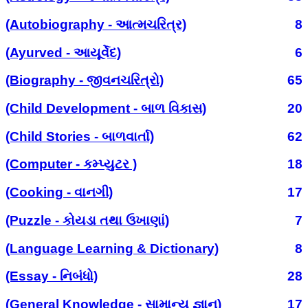
(Autobiography - આત્મચરિત્ર)
8
(Ayurved - આયૂર્વેદ)
6
(Biography - જીવનચરિત્રો)
65
(Child Development - બાળ વિકાસ)
20
(Child Stories - બાળવાર્તા)
62
(Computer - કમ્પ્યુટર )
18
(Cooking - વાનગી)
17
(Puzzle - કોયડા તથા ઉખાણાં)
7
(Language Learning & Dictionary)
8
(Essay - નિબંધો)
28
(General Knowledge - સામાન્ય જ્ઞાન)
17