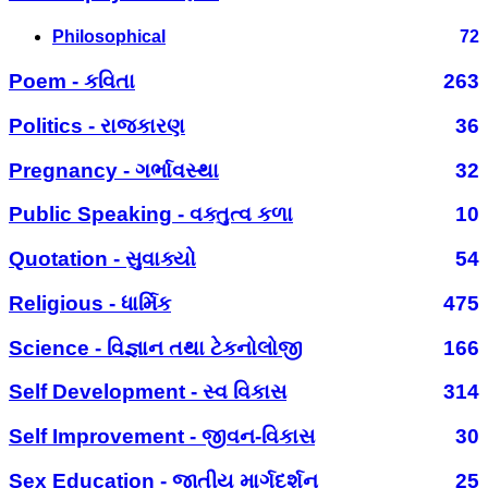
Philosophical
72
Poem - કવિતા
263
Politics - રાજકારણ
36
Pregnancy - ગર્ભાવસ્થા
32
Public Speaking - વક્તુત્વ કળા
10
Quotation - સુવાક્યો
54
Religious - ધાર્મિક
475
Science - વિજ્ઞાન તથા ટેકનોલોજી
166
Self Development - સ્વ વિકાસ
314
Self Improvement - જીવન-વિકાસ
30
Sex Education - જાતીય માર્ગદર્શન
25