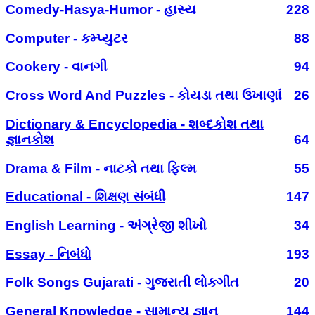
Comedy-Hasya-Humor - હાસ્ય
228
Computer - કમ્પ્યુટર
88
Cookery - વાનગી
94
Cross Word And Puzzles - કોયડા તથા ઉખાણાં
26
Dictionary & Encyclopedia - શબ્દકોશ તથા
જ્ઞાનકોશ
64
Drama & Film - નાટકો તથા ફિલ્મ
55
Educational - શિક્ષણ સંબંધી
147
English Learning - અંગ્રેજી શીખો
34
Essay - નિબંધો
193
Folk Songs Gujarati - ગુજરાતી લોકગીત
20
General Knowledge - સામાન્ય જ્ઞાન
144