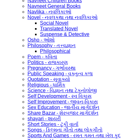
Navneet Children Books
Navneet General Books
Navlika - નવલિકાઓ
Novel - નવલકથા તથા નવલિકાઓ
Social Novel
Translated Novel
Suspense & Detective
Osho - ઓશો
Philosophy - તત્ત્વજ્ઞાન
Philosophical
Poem - કવિતા
Politics - રાજકારણ
Pregnancy - ગર્ભાવસ્થા
Public Speaking - વક્તુત્વ કળા
Quotation - સુવાક્યો
Religious - ધાર્મિક
Science - વિજ્ઞાન તથા ટેકનોલોજી
Self Development - સ્વ વિકાસ
Self Improvement - જીવન-વિકાસ
Sex Education - જાતીય માર્ગદર્શન
Share Bazar - શેરબજાર માર્ગદર્શન
shayari - શાયરી
Short Stories - ટૂંકી વાર્તા
Songs - ફિલ્મના ગીતો તથા લોકગીતો
Sports And Games - રમત ગમત તથા ખેલ કૂદ