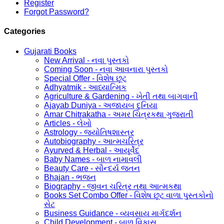
Register
Forgot Password?
Categories
Gujarati Books
New Arrival - નવા પુસ્તકો
Coming Soon - નવા આવનારા પુસ્તકો
Special Offer - વિશેષ છૂટ
Adhyatmik - આધ્યાત્મિક
Agriculture & Gardening - ખેતી તથા બાગવાની
Ajayab Duniya - અજાયબ દુનિયા
Amar Chitrakatha - અમર ચિત્રકથા ગુજરાતી
Articles - લેખો
Astrology - જ્યોતિષશાસ્ત્ર
Autobiography - આત્મચરિત્ર
Ayurved & Herbal - આયૂર્વેદ
Baby Names - બાળ નામાવલી
Beauty Care - સૌન્દર્ય જતન
Bhajan - ભજન
Biography - જીવન ચરિત્ર તથા આત્મકથા
Books Set Combo Offer - વિશેષ છૂટ વાળા પુસ્તકોનો
સેટ
Business Guidance - વ્યવસાય માર્ગદર્શન
Child Development - બાળ વિકાસ