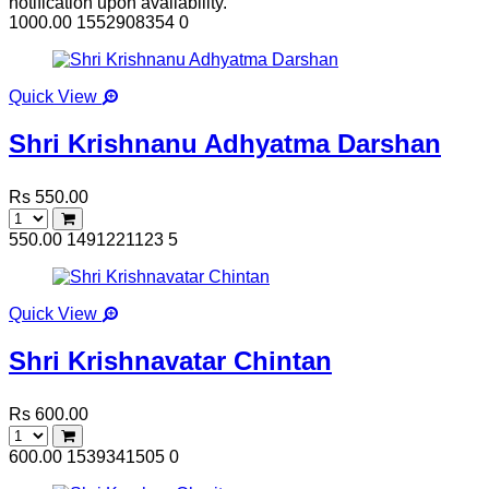
notification upon availability.
1000.00
1552908354
0
Quick View
Shri Krishnanu Adhyatma Darshan
Rs 550.00
550.00
1491221123
5
Quick View
Shri Krishnavatar Chintan
Rs 600.00
600.00
1539341505
0