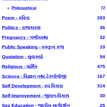
Philosophical
72
Poem - કવિતા
263
Politics - રાજકારણ
36
Pregnancy - ગર્ભાવસ્થા
32
Public Speaking - વક્તુત્વ કળા
10
Quotation - સુવાક્યો
54
Religious - ધાર્મિક
475
Science - વિજ્ઞાન તથા ટેકનોલોજી
167
Self Development - સ્વ વિકાસ
314
Self Improvement - જીવન-વિકાસ
30
Sex Education - જાતીય માર્ગદર્શન
25