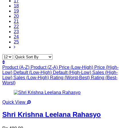
17
18
19
20
21
22
23
24
25
Product (A-Z)
Product (Z-A)
Price (Low-High)
Price (High-
Low)
Default (Low-High)
Default (High-Low)
Sales (High-
Low)
Sales (Low-High)
Rating (Worst-Best)
Rating (Best-
Worst)
Quick View
Shri Krishna Leelana Rahasyo