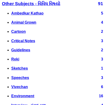
Other Subjects - વિવિધ વિષયો
91
Ambedkar Kathao
5
Animal Grown
4
Cartoon
2
Critical Notes
3
Guidelines
2
Reki
3
Sketches
1
Speeches
3
Vivechan
6
Environment
16