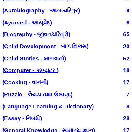
(Autobiography - આત્મચરિત્ર)
8
(Ayurved - આયૂર્વેદ)
6
(Biography - જીવનચરિત્રો)
65
(Child Development - બાળ વિકાસ)
20
(Child Stories - બાળવાર્તા)
62
(Computer - કમ્પ્યુટર )
18
(Cooking - વાનગી)
17
(Puzzle - કોયડા તથા ઉખાણાં)
7
(Language Learning & Dictionary)
8
(Essay - નિબંધો)
28
(General Knowledge - સામાન્ય જ્ઞાન)
17