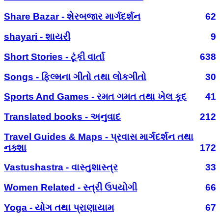
Share Bazar - શેરબજાર માર્ગદર્શન
62
shayari - શાયરી
9
Short Stories - ટૂંકી વાર્તા
638
Songs - ફિલ્મના ગીતો તથા લોકગીતો
30
Sports And Games - રમત ગમત તથા ખેલ કૂદ
41
Translated books - અનુવાદ
212
Travel Guides & Maps - પ્રવાસ માર્ગદર્શન તથા
નક્શા
172
Vastushastra - વાસ્તુશાસ્ત્ર
33
Women Related - સ્ત્રી ઉપયોગી
66
Yoga - યોગ તથા પ્રાણાયામ
67