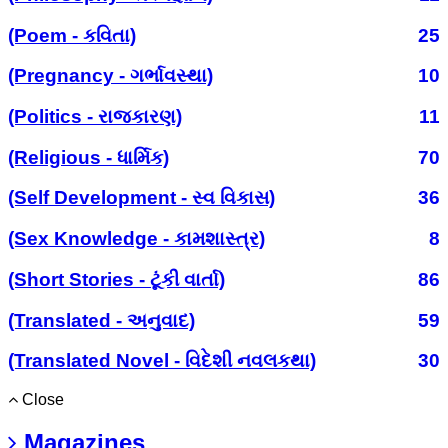
(Poem - કવિતા)
25
(Pregnancy - ગર્ભાવસ્થા)
10
(Politics - રાજકારણ)
11
(Religious - ધાર્મિક)
70
(Self Development - સ્વ વિકાસ)
36
(Sex Knowledge - કામશાસ્ત્ર)
8
(Short Stories - ટૂંકી વાર્તા)
86
(Translated - અનુવાદ)
59
(Translated Novel - વિદેશી નવલકથા)
30
Close
Magazines