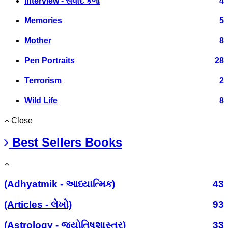
Interview - સંવાદ કળા
4
Memories
5
Mother
8
Pen Portraits
28
Terrorism
2
Wild Life
8
Close
Best Sellers Books
(Adhyatmik - આધ્યાત્મિક)
43
(Articles - લેખો)
93
(Astrology - જ્યોતિષશાસ્ત્ર)
33