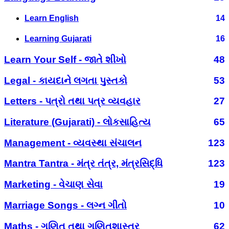
Learn English
14
Learning Gujarati
16
Learn Your Self - જાતે શીખો
48
Legal - કાયદાને લગતા પુસ્તકો
53
Letters - પત્રો તથા પત્ર વ્યવહાર
27
Literature (Gujarati) - લોકસાહિત્ય
65
Management - વ્યવસ્થા સંચાલન
123
Mantra Tantra - મંત્ર તંત્ર, મંત્રસિદ્ધિ
123
Marketing - વેચાણ સેવા
19
Marriage Songs - લગ્ન ગીતો
10
Maths - ગણિત તથા ગણિતશાસ્ત્ર
62