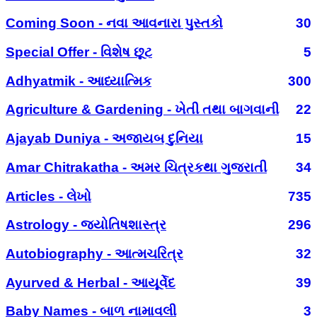
Coming Soon - નવા આવનારા પુસ્તકો
30
Special Offer - વિશેષ છૂટ
5
Adhyatmik - આધ્યાત્મિક
300
Agriculture & Gardening - ખેતી તથા બાગવાની
22
Ajayab Duniya - અજાયબ દુનિયા
15
Amar Chitrakatha - અમર ચિત્રકથા ગુજરાતી
34
Articles - લેખો
735
Astrology - જ્યોતિષશાસ્ત્ર
296
Autobiography - આત્મચરિત્ર
32
Ayurved & Herbal - આયૂર્વેદ
39
Baby Names - બાળ નામાવલી
3