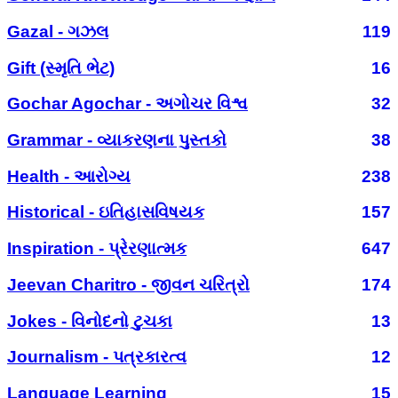
Gazal - ગઝલ
119
Gift (સ્મૃતિ ભેટ)
16
Gochar Agochar - અગોચર વિશ્વ
32
Grammar - વ્યાકરણના પુસ્તકો
38
Health - આરોગ્ય
238
Historical - ઇતિહાસવિષયક
157
Inspiration - પ્રેરણાત્મક
647
Jeevan Charitro - જીવન ચરિત્રો
174
Jokes - વિનોદનો ટુચકા
13
Journalism - પત્રકારત્વ
12
Language Learning
15