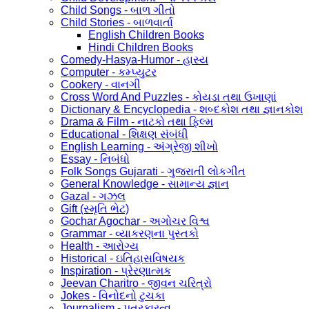
Child Songs - બાળ ગીતો
Child Stories - બાળવાર્તા
English Children Books
Hindi Children Books
Comedy-Hasya-Humor - હાસ્ય
Computer - કમ્પ્યુટર
Cookery - વાનગી
Cross Word And Puzzles - કોયડા તથા ઉખાણાં
Dictionary & Encyclopedia - શબ્દકોશ તથા જ્ઞાનકોશ
Drama & Film - નાટકો તથા ફિલ્મ
Educational - શિક્ષણ સંબંધી
English Learning - અંગ્રેજી શીખો
Essay - નિબંધો
Folk Songs Gujarati - ગુજરાતી લોકગીત
General Knowledge - સામાન્ય જ્ઞાન
Gazal - ગઝલ
Gift (સ્મૃતિ ભેટ)
Gochar Agochar - અગોચર વિશ્વ
Grammar - વ્યાકરણના પુસ્તકો
Health - આરોગ્ય
Historical - ઇતિહાસવિષયક
Inspiration - પ્રેરણાત્મક
Jeevan Charitro - જીવન ચરિત્રો
Jokes - વિનોદનો ટુચકા
Journalism - પત્રકારત્વ