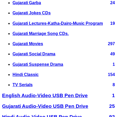
Gujarati Garba
24
Gujarati Jokes CDs
Gujarati Lectures-Katha-Dairo-Music Program
19
Gujarati Marriage Song CDs.
Gujarati Movies
297
Gujarati Social Drama
49
Gujarati Suspense Drama
1
Hindi Classic
154
TV Serials
8
English Audio-Video USB Pen Drive
1
Gujarati Audio-Video USB Pen Drive
25
Hindi Audio-Video USB Pen Drive
92