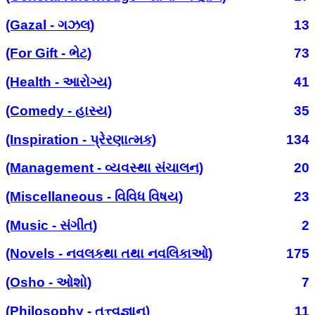
(Gazal - ગઝલ)
13
(For Gift - ભેટ)
73
(Health - આરોગ્ય)
41
(Comedy - હાસ્ય)
35
(Inspiration - પ્રેરણાત્મક)
134
(Management - વ્યવસ્થા સંચાલન)
20
(Miscellaneous - વિવિધ વિષય)
23
(Music - સંગીત)
2
(Novels - નવલકથા તથા નવલિકાઓ)
175
(Osho - ઓશો)
7
(Philosophy - તત્ત્વજ્ઞાન)
11