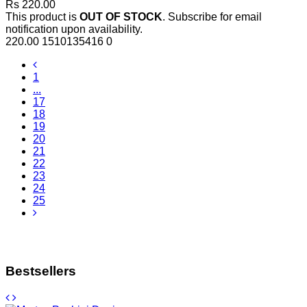
Rs 220.00
This product is
OUT OF STOCK
. Subscribe for email
notification upon availability.
220.00
1510135416
0
1
...
17
18
19
20
21
22
23
24
25
Bestsellers