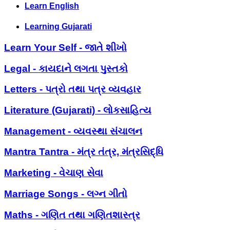
Learn English
Learning Gujarati
Learn Your Self - જાતે શીખો
Legal - કાયદાને લગતા પુસ્તકો
Letters - પત્રો તથા પત્ર વ્યવહાર
Literature (Gujarati) - લોકસાહિત્ય
Management - વ્યવસ્થા સંચાલન
Mantra Tantra - મંત્ર તંત્ર, મંત્રસિદ્ધિ
Marketing - વેચાણ સેવા
Marriage Songs - લગ્ન ગીતો
Maths - ગણિત તથા ગણિતશાસ્ત્ર