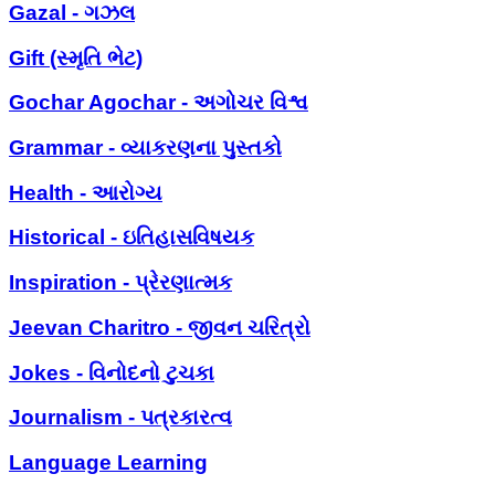
Gazal - ગઝલ
Gift (સ્મૃતિ ભેટ)
Gochar Agochar - અગોચર વિશ્વ
Grammar - વ્યાકરણના પુસ્તકો
Health - આરોગ્ય
Historical - ઇતિહાસવિષયક
Inspiration - પ્રેરણાત્મક
Jeevan Charitro - જીવન ચરિત્રો
Jokes - વિનોદનો ટુચકા
Journalism - પત્રકારત્વ
Language Learning