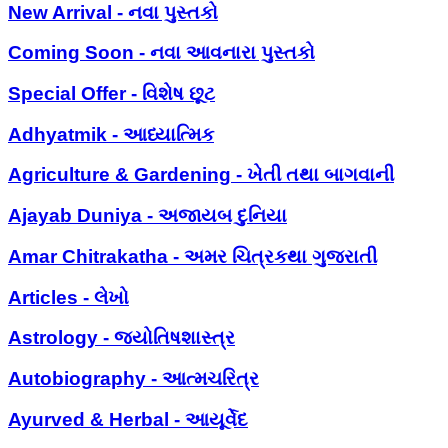
New Arrival - નવા પુસ્તકો
Coming Soon - નવા આવનારા પુસ્તકો
Special Offer - વિશેષ છૂટ
Adhyatmik - આધ્યાત્મિક
Agriculture & Gardening - ખેતી તથા બાગવાની
Ajayab Duniya - અજાયબ દુનિયા
Amar Chitrakatha - અમર ચિત્રકથા ગુજરાતી
Articles - લેખો
Astrology - જ્યોતિષશાસ્ત્ર
Autobiography - આત્મચરિત્ર
Ayurved & Herbal - આયૂર્વેદ