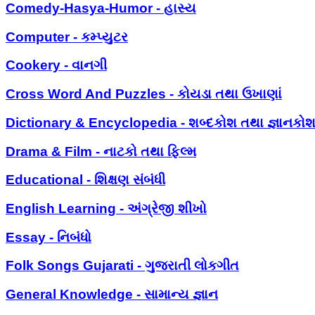
Comedy-Hasya-Humor - હાસ્ય
Computer - કમ્પ્યુટર
Cookery - વાનગી
Cross Word And Puzzles - કોયડા તથા ઉખાણાં
Dictionary & Encyclopedia - શબ્દકોશ તથા જ્ઞાનકો
Drama & Film - નાટકો તથા ફિલ્મ
Educational - શિક્ષણ સંબંધી
English Learning - અંગ્રેજી શીખો
Essay - નિબંધો
Folk Songs Gujarati - ગુજરાતી લોકગીત
General Knowledge - સામાન્ય જ્ઞાન