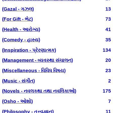
(Gazal - ગઝલ)
13
(For Gift - ભેટ)
73
(Health - આરોગ્ય)
41
(Comedy - હાસ્ય)
35
(Inspiration - પ્રેરણાત્મક)
134
(Management - વ્યવસ્થા સંચાલન)
20
(Miscellaneous - વિવિધ વિષય)
23
(Music - સંગીત)
2
(Novels - નવલકથા તથા નવલિકાઓ)
175
(Osho - ઓશો)
7
(Philosophy - તત્ત્વજ્ઞાન)
11