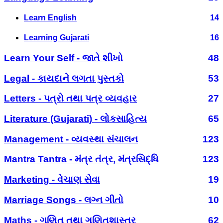
Learn English
14
Learning Gujarati
16
Learn Your Self - જાતે શીખો
48
Legal - કાયદાને લગતા પુસ્તકો
53
Letters - પત્રો તથા પત્ર વ્યવહાર
27
Literature (Gujarati) - લોકસાહિત્ય
65
Management - વ્યવસ્થા સંચાલન
123
Mantra Tantra - મંત્ર તંત્ર, મંત્રસિદ્ધિ
123
Marketing - વેચાણ સેવા
19
Marriage Songs - લગ્ન ગીતો
10
Maths - ગણિત તથા ગણિતશાસ્ત્ર
62