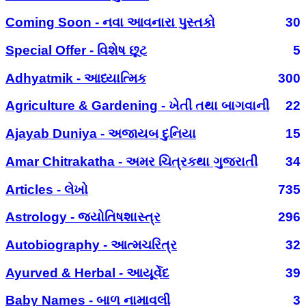
Coming Soon - નવા આવનારા પુસ્તકો
30
Special Offer - વિશેષ છૂટ
5
Adhyatmik - આધ્યાત્મિક
300
Agriculture & Gardening - ખેતી તથા બાગવાની
22
Ajayab Duniya - અજાયબ દુનિયા
15
Amar Chitrakatha - અમર ચિત્રકથા ગુજરાતી
34
Articles - લેખો
735
Astrology - જ્યોતિષશાસ્ત્ર
296
Autobiography - આત્મચરિત્ર
32
Ayurved & Herbal - આયૂર્વેદ
39
Baby Names - બાળ નામાવલી
3