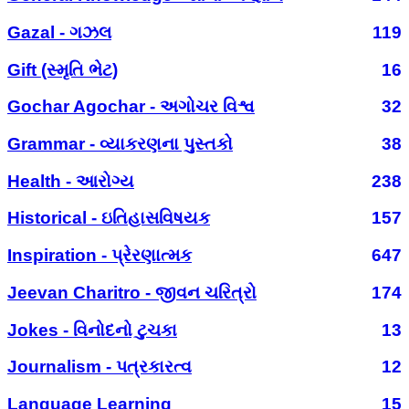
Gazal - ગઝલ
119
Gift (સ્મૃતિ ભેટ)
16
Gochar Agochar - અગોચર વિશ્વ
32
Grammar - વ્યાકરણના પુસ્તકો
38
Health - આરોગ્ય
238
Historical - ઇતિહાસવિષયક
157
Inspiration - પ્રેરણાત્મક
647
Jeevan Charitro - જીવન ચરિત્રો
174
Jokes - વિનોદનો ટુચકા
13
Journalism - પત્રકારત્વ
12
Language Learning
15