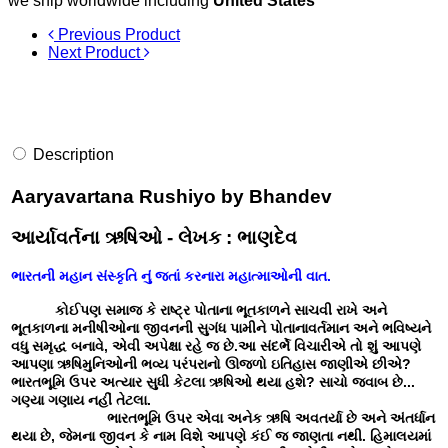
we ship worldwide including
United States
Previous Product
Next Product
Description
Aaryavartana Rushiyo by Bhandev
આર્યાવર્તના ઋષિઓ - લેખક : ભાણદેવ
ભારતની મહાન સંસ્કૃતિ નું જતાં કરનારા મહાત્માઓની વાત.
કોઈપણ સમાજ કે રાષ્ટ્ર પોતાના ભૂતકાળને સાચવી રાખે અને
ભૂતકાળના મનીષીઓના જીવનની સુગંધ પામીને પોતાનાવર્તમાન અને ભવિષ્યને
વધુ સમૃદ્ધ બનાવે, એવી અપેક્ષા રહે જ છે.
આ સંદર્ભે વિચારીએ તો શું આપણે
આપણા ઋષિમુનિઓની ભવ્ય પરંપરાનો ઊજળો ઇતિહાસ જાણીએ છીએ?
ભારતભૂમિ ઉપર અત્યાર સુધી કેટલા ઋષિઓ થયા હશે? સાચો જવાબ છે...
ગણ્યા ગણાય નહીં તેટલા.
ભારતભૂમિ ઉપર એવા અનેક ઋષિ અવતર્યા છે અને અંતર્ધાન
થયા છે, જેમના જીવન કે નામ વિશે આપણે કંઈ જ જાણતા નથી. હિમાલયમાં