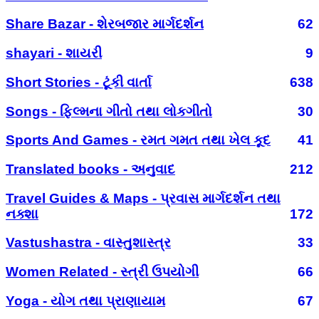
Share Bazar - શેરબજાર માર્ગદર્શન
62
shayari - શાયરી
9
Short Stories - ટૂંકી વાર્તા
638
Songs - ફિલ્મના ગીતો તથા લોકગીતો
30
Sports And Games - રમત ગમત તથા ખેલ કૂદ
41
Translated books - અનુવાદ
212
Travel Guides & Maps - પ્રવાસ માર્ગદર્શન તથા
નક્શા
172
Vastushastra - વાસ્તુશાસ્ત્ર
33
Women Related - સ્ત્રી ઉપયોગી
66
Yoga - યોગ તથા પ્રાણાયામ
67