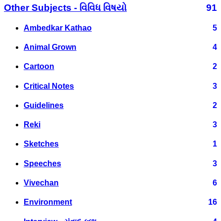
Other Subjects - વિવિધ વિષયો
91
Ambedkar Kathao
5
Animal Grown
4
Cartoon
2
Critical Notes
3
Guidelines
2
Reki
3
Sketches
1
Speeches
3
Vivechan
6
Environment
16