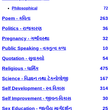
Philosophical
72
Poem - કવિતા
263
Politics - રાજકારણ
36
Pregnancy - ગર્ભાવસ્થા
32
Public Speaking - વક્તુત્વ કળા
10
Quotation - સુવાક્યો
54
Religious - ધાર્મિક
475
Science - વિજ્ઞાન તથા ટેકનોલોજી
167
Self Development - સ્વ વિકાસ
314
Self Improvement - જીવન-વિકાસ
30
Sex Education - જાતીય માર્ગદર્શન
25