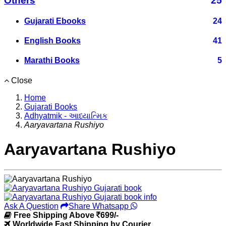
Others
25
Gujarati Ebooks
24
English Books
41
Marathi Books
5
Close
Home
Gujarati Books
Adhyatmik - આધ્યાત્મિક
Aaryavartana Rushiyo
Aaryavartana Rushiyo
Ask A Question
Share Whatsapp
Free Shipping Above
699/-
Worldwide Fast Shipping by Courier