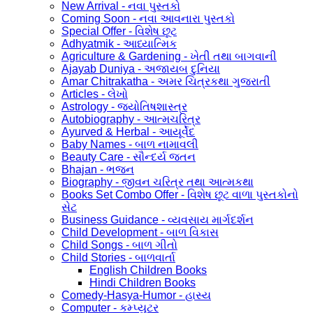
New Arrival - નવા પુસ્તકો
Coming Soon - નવા આવનારા પુસ્તકો
Special Offer - વિશેષ છૂટ
Adhyatmik - આધ્યાત્મિક
Agriculture & Gardening - ખેતી તથા બાગવાની
Ajayab Duniya - અજાયબ દુનિયા
Amar Chitrakatha - અમર ચિત્રકથા ગુજરાતી
Articles - લેખો
Astrology - જ્યોતિષશાસ્ત્ર
Autobiography - આત્મચરિત્ર
Ayurved & Herbal - આયૂર્વેદ
Baby Names - બાળ નામાવલી
Beauty Care - સૌન્દર્ય જતન
Bhajan - ભજન
Biography - જીવન ચરિત્ર તથા આત્મકથા
Books Set Combo Offer - વિશેષ છૂટ વાળા પુસ્તકોનો
સેટ
Business Guidance - વ્યવસાય માર્ગદર્શન
Child Development - બાળ વિકાસ
Child Songs - બાળ ગીતો
Child Stories - બાળવાર્તા
English Children Books
Hindi Children Books
Comedy-Hasya-Humor - હાસ્ય
Computer - કમ્પ્યુટર