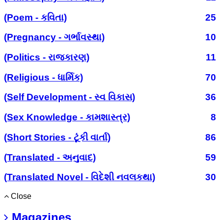
(Poem - કવિતા)
25
(Pregnancy - ગર્ભાવસ્થા)
10
(Politics - રાજકારણ)
11
(Religious - ધાર્મિક)
70
(Self Development - સ્વ વિકાસ)
36
(Sex Knowledge - કામશાસ્ત્ર)
8
(Short Stories - ટૂંકી વાર્તા)
86
(Translated - અનુવાદ)
59
(Translated Novel - વિદેશી નવલકથા)
30
Close
Magazines