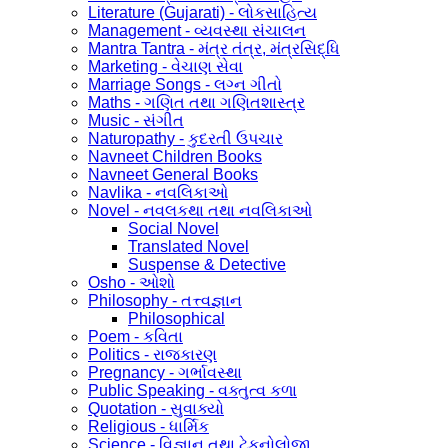
Literature (Gujarati) - લોકસાહિત્ય
Management - વ્યવસ્થા સંચાલન
Mantra Tantra - મંત્ર તંત્ર, મંત્રસિદ્ધિ
Marketing - વેચાણ સેવા
Marriage Songs - લગ્ન ગીતો
Maths - ગણિત તથા ગણિતશાસ્ત્ર
Music - સંગીત
Naturopathy - કુદરતી ઉપચાર
Navneet Children Books
Navneet General Books
Navlika - નવલિકાઓ
Novel - નવલકથા તથા નવલિકાઓ
Social Novel
Translated Novel
Suspense & Detective
Osho - ઓશો
Philosophy - તત્ત્વજ્ઞાન
Philosophical
Poem - કવિતા
Politics - રાજકારણ
Pregnancy - ગર્ભાવસ્થા
Public Speaking - વક્તુત્વ કળા
Quotation - સુવાક્યો
Religious - ધાર્મિક
Science - વિજ્ઞાન તથા ટેકનોલોજી