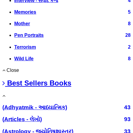
Interview - સંવાદ કળા
4
Memories
5
Mother
8
Pen Portraits
28
Terrorism
2
Wild Life
8
Close
Best Sellers Books
(Adhyatmik - આધ્યાત્મિક)
43
(Articles - લેખો)
93
(Astrology - જ્યોતિષશાસ્ત્ર)
33