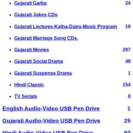
Gujarati Garba
24
Gujarati Jokes CDs
Gujarati Lectures-Katha-Dairo-Music Program
19
Gujarati Marriage Song CDs.
Gujarati Movies
297
Gujarati Social Drama
49
Gujarati Suspense Drama
1
Hindi Classic
154
TV Serials
8
English Audio-Video USB Pen Drive
1
Gujarati Audio-Video USB Pen Drive
25
Hindi Audio-Video USB Pen Drive
92