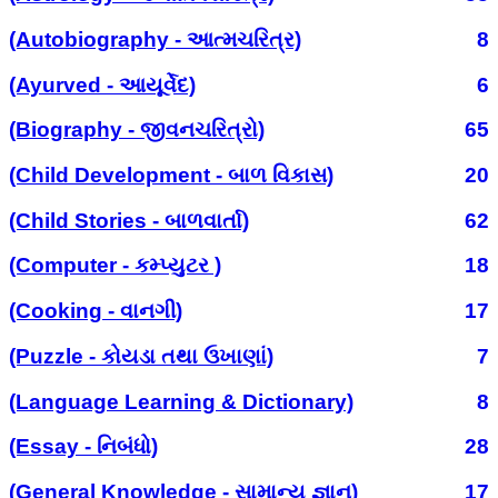
(Autobiography - આત્મચરિત્ર)
8
(Ayurved - આયૂર્વેદ)
6
(Biography - જીવનચરિત્રો)
65
(Child Development - બાળ વિકાસ)
20
(Child Stories - બાળવાર્તા)
62
(Computer - કમ્પ્યુટર )
18
(Cooking - વાનગી)
17
(Puzzle - કોયડા તથા ઉખાણાં)
7
(Language Learning & Dictionary)
8
(Essay - નિબંધો)
28
(General Knowledge - સામાન્ય જ્ઞાન)
17