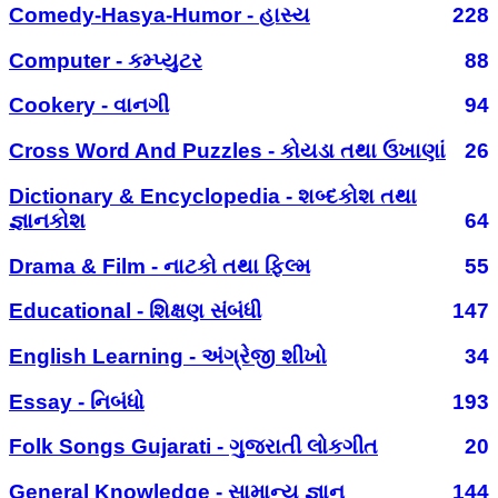
Comedy-Hasya-Humor - હાસ્ય
228
Computer - કમ્પ્યુટર
88
Cookery - વાનગી
94
Cross Word And Puzzles - કોયડા તથા ઉખાણાં
26
Dictionary & Encyclopedia - શબ્દકોશ તથા
જ્ઞાનકોશ
64
Drama & Film - નાટકો તથા ફિલ્મ
55
Educational - શિક્ષણ સંબંધી
147
English Learning - અંગ્રેજી શીખો
34
Essay - નિબંધો
193
Folk Songs Gujarati - ગુજરાતી લોકગીત
20
General Knowledge - સામાન્ય જ્ઞાન
144