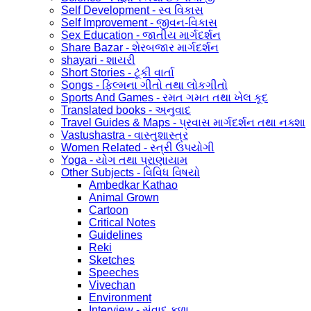
Self Development - સ્વ વિકાસ
Self Improvement - જીવન-વિકાસ
Sex Education - જાતીય માર્ગદર્શન
Share Bazar - શેરબજાર માર્ગદર્શન
shayari - શાયરી
Short Stories - ટૂંકી વાર્તા
Songs - ફિલ્મના ગીતો તથા લોકગીતો
Sports And Games - રમત ગમત તથા ખેલ કૂદ
Translated books - અનુવાદ
Travel Guides & Maps - પ્રવાસ માર્ગદર્શન તથા નક્શા
Vastushastra - વાસ્તુશાસ્ત્ર
Women Related - સ્ત્રી ઉપયોગી
Yoga - યોગ તથા પ્રાણાયામ
Other Subjects - વિવિધ વિષયો
Ambedkar Kathao
Animal Grown
Cartoon
Critical Notes
Guidelines
Reki
Sketches
Speeches
Vivechan
Environment
Interview - સંવાદ કળા