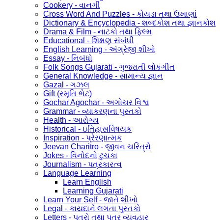
Cookery - વાનગી
Cross Word And Puzzles - કોયડા તથા ઉખાણાં
Dictionary & Encyclopedia - શબ્દકોશ તથા જ્ઞાનકોશ
Drama & Film - નાટકો તથા ફિલ્મ
Educational - શિક્ષણ સંબંધી
English Learning - અંગ્રેજી શીખો
Essay - નિબંધો
Folk Songs Gujarati - ગુજરાતી લોકગીત
General Knowledge - સામાન્ય જ્ઞાન
Gazal - ગઝલ
Gift (સ્મૃતિ ભેટ)
Gochar Agochar - અગોચર વિશ્વ
Grammar - વ્યાકરણના પુસ્તકો
Health - આરોગ્ય
Historical - ઇતિહાસવિષયક
Inspiration - પ્રેરણાત્મક
Jeevan Charitro - જીવન ચરિત્રો
Jokes - વિનોદનો ટુચકા
Journalism - પત્રકારત્વ
Language Learning
Learn English
Learning Gujarati
Learn Your Self - જાતે શીખો
Legal - કાયદાને લગતા પુસ્તકો
Letters - પત્રો તથા પત્ર વ્યવહાર