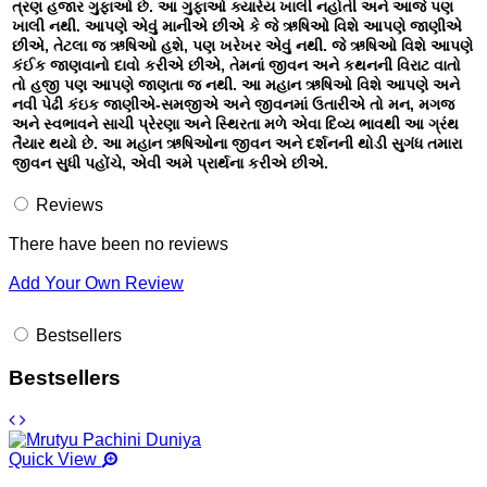
ત્રણ હજાર ગુફાઓ છે. આ ગુફાઓ ક્યારેય ખાલી નહોતી અને આજે પણ
ખાલી નથી. આપણે એવું માનીએ છીએ કે જે ઋષિઓ વિશે આપણે જાણીએ
છીએ, તેટલા જ ઋષિઓ હશે, પણ ખરેખર એવું નથી.
જે ઋષિઓ વિશે આપણે
કંઈક જાણવાનો દાવો કરીએ છીએ, તેમનાં જીવન અને કથનની વિરાટ વાતો
તો હજી પણ આપણે જાણતા જ નથી.
આ મહાન ઋષિઓ વિશે આપણે અને
નવી પેઢી કંઇક જાણીએ-સમજીએ અને જીવનમાં ઉતારીએ તો મન, મગજ
અને સ્વભાવને સાચી પ્રેરણા અને સ્થિરતા મળે એવા દિવ્ય ભાવથી આ ગ્રંથ
તૈયાર થયો છે.
આ મહાન ઋષિઓના જીવન અને દર્શનની થોડી સુગંધ તમારા
જીવન સુધી પહોંચે, એવી અમે પ્રાર્થના કરીએ છીએ.
Reviews
There have been no reviews
Add Your Own Review
Bestsellers
Bestsellers
Quick View