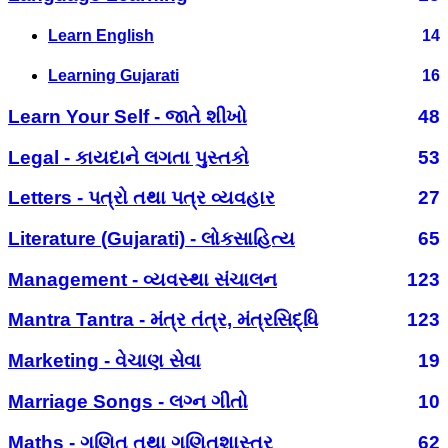
Learn English
14
Learning Gujarati
16
Learn Your Self - જાતે શીખો
48
Legal - કાયદાને લગતા પુસ્તકો
53
Letters - પત્રો તથા પત્ર વ્યવહાર
27
Literature (Gujarati) - લોકસાહિત્ય
65
Management - વ્યવસ્થા સંચાલન
123
Mantra Tantra - મંત્ર તંત્ર, મંત્રસિદ્ધિ
123
Marketing - વેચાણ સેવા
19
Marriage Songs - લગ્ન ગીતો
10
Maths - ગણિત તથા ગણિતશાસ્ત્ર
62