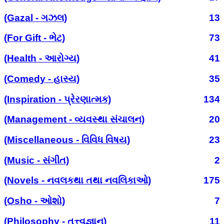
(Gazal - ગઝલ)
13
(For Gift - ભેટ)
73
(Health - આરોગ્ય)
41
(Comedy - હાસ્ય)
35
(Inspiration - પ્રેરણાત્મક)
134
(Management - વ્યવસ્થા સંચાલન)
20
(Miscellaneous - વિવિધ વિષય)
23
(Music - સંગીત)
2
(Novels - નવલકથા તથા નવલિકાઓ)
175
(Osho - ઓશો)
7
(Philosophy - તત્ત્વજ્ઞાન)
11