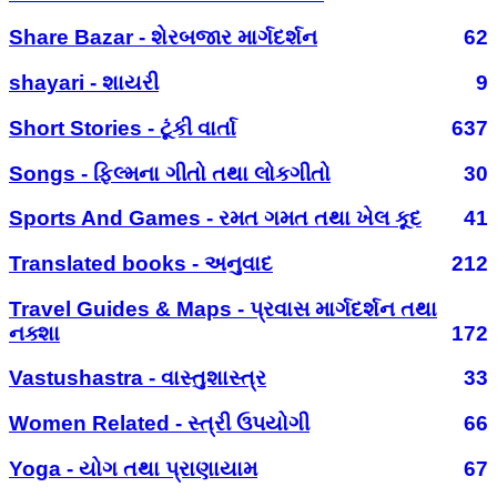
Share Bazar - શેરબજાર માર્ગદર્શન
62
shayari - શાયરી
9
Short Stories - ટૂંકી વાર્તા
637
Songs - ફિલ્મના ગીતો તથા લોકગીતો
30
Sports And Games - રમત ગમત તથા ખેલ કૂદ
41
Translated books - અનુવાદ
212
Travel Guides & Maps - પ્રવાસ માર્ગદર્શન તથા
નક્શા
172
Vastushastra - વાસ્તુશાસ્ત્ર
33
Women Related - સ્ત્રી ઉપયોગી
66
Yoga - યોગ તથા પ્રાણાયામ
67