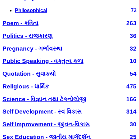
Philosophical
72
Poem - કવિતા
263
Politics - રાજકારણ
36
Pregnancy - ગર્ભાવસ્થા
32
Public Speaking - વક્તુત્વ કળા
10
Quotation - સુવાક્યો
54
Religious - ધાર્મિક
475
Science - વિજ્ઞાન તથા ટેકનોલોજી
166
Self Development - સ્વ વિકાસ
314
Self Improvement - જીવન-વિકાસ
30
Sex Education - જાતીય માર્ગદર્શન
25