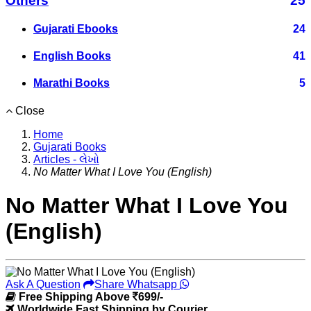
Others
25
Gujarati Ebooks
24
English Books
41
Marathi Books
5
Close
Home
Gujarati Books
Articles - લેખો
No Matter What I Love You (English)
No Matter What I Love You
(English)
Ask A Question
Share Whatsapp
Free Shipping Above
699/-
Worldwide Fast Shipping by Courier