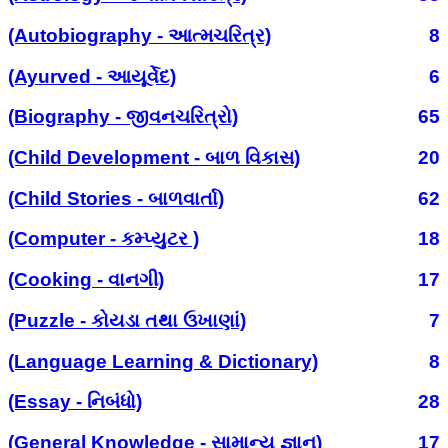
(Autobiography - આત્મચરિત્ર)
8
(Ayurved - આયૂર્વેદ)
6
(Biography - જીવનચરિત્રો)
65
(Child Development - બાળ વિકાસ)
20
(Child Stories - બાળવાર્તા)
62
(Computer - કમ્પ્યુટર )
18
(Cooking - વાનગી)
17
(Puzzle - કોયડા તથા ઉખાણાં)
7
(Language Learning & Dictionary)
8
(Essay - નિબંધો)
28
(General Knowledge - સામાન્ય જ્ઞાન)
17