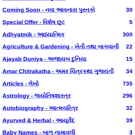
Coming Soon - નવા આવનારા પુસ્તકો
30
Special Offer - વિશેષ છૂટ
5
Adhyatmik - આધ્યાત્મિક
300
Agriculture & Gardening - ખેતી તથા બાગવાની
22
Ajayab Duniya - અજાયબ દુનિયા
15
Amar Chitrakatha - અમર ચિત્રકથા ગુજરાતી
34
Articles - લેખો
735
Astrology - જ્યોતિષશાસ્ત્ર
296
Autobiography - આત્મચરિત્ર
32
Ayurved & Herbal - આયૂર્વેદ
39
Baby Names - બાળ નામાવલી
3