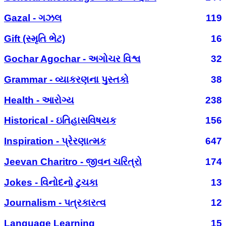
Gazal - ગઝલ
119
Gift (સ્મૃતિ ભેટ)
16
Gochar Agochar - અગોચર વિશ્વ
32
Grammar - વ્યાકરણના પુસ્તકો
38
Health - આરોગ્ય
238
Historical - ઇતિહાસવિષયક
156
Inspiration - પ્રેરણાત્મક
647
Jeevan Charitro - જીવન ચરિત્રો
174
Jokes - વિનોદનો ટુચકા
13
Journalism - પત્રકારત્વ
12
Language Learning
15