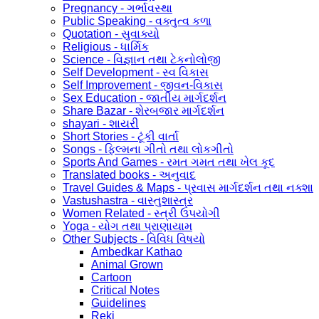
Pregnancy - ગર્ભાવસ્થા
Public Speaking - વક્તુત્વ કળા
Quotation - સુવાક્યો
Religious - ધાર્મિક
Science - વિજ્ઞાન તથા ટેકનોલોજી
Self Development - સ્વ વિકાસ
Self Improvement - જીવન-વિકાસ
Sex Education - જાતીય માર્ગદર્શન
Share Bazar - શેરબજાર માર્ગદર્શન
shayari - શાયરી
Short Stories - ટૂંકી વાર્તા
Songs - ફિલ્મના ગીતો તથા લોકગીતો
Sports And Games - રમત ગમત તથા ખેલ કૂદ
Translated books - અનુવાદ
Travel Guides & Maps - પ્રવાસ માર્ગદર્શન તથા નક્શા
Vastushastra - વાસ્તુશાસ્ત્ર
Women Related - સ્ત્રી ઉપયોગી
Yoga - યોગ તથા પ્રાણાયામ
Other Subjects - વિવિધ વિષયો
Ambedkar Kathao
Animal Grown
Cartoon
Critical Notes
Guidelines
Reki