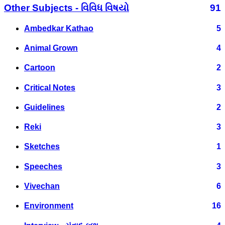
Other Subjects - વિવિધ વિષયો
91
Ambedkar Kathao
5
Animal Grown
4
Cartoon
2
Critical Notes
3
Guidelines
2
Reki
3
Sketches
1
Speeches
3
Vivechan
6
Environment
16