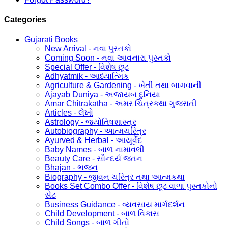
Categories
Gujarati Books
New Arrival - નવા પુસ્તકો
Coming Soon - નવા આવનારા પુસ્તકો
Special Offer - વિશેષ છૂટ
Adhyatmik - આધ્યાત્મિક
Agriculture & Gardening - ખેતી તથા બાગવાની
Ajayab Duniya - અજાયબ દુનિયા
Amar Chitrakatha - અમર ચિત્રકથા ગુજરાતી
Articles - લેખો
Astrology - જ્યોતિષશાસ્ત્ર
Autobiography - આત્મચરિત્ર
Ayurved & Herbal - આયૂર્વેદ
Baby Names - બાળ નામાવલી
Beauty Care - સૌન્દર્ય જતન
Bhajan - ભજન
Biography - જીવન ચરિત્ર તથા આત્મકથા
Books Set Combo Offer - વિશેષ છૂટ વાળા પુસ્તકોનો
સેટ
Business Guidance - વ્યવસાય માર્ગદર્શન
Child Development - બાળ વિકાસ
Child Songs - બાળ ગીતો