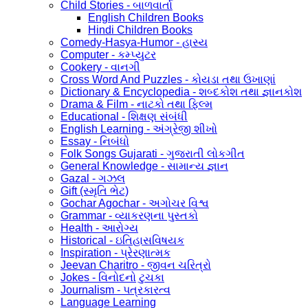
Child Stories - બાળવાર્તા
English Children Books
Hindi Children Books
Comedy-Hasya-Humor - હાસ્ય
Computer - કમ્પ્યુટર
Cookery - વાનગી
Cross Word And Puzzles - કોયડા તથા ઉખાણાં
Dictionary & Encyclopedia - શબ્દકોશ તથા જ્ઞાનકોશ
Drama & Film - નાટકો તથા ફિલ્મ
Educational - શિક્ષણ સંબંધી
English Learning - અંગ્રેજી શીખો
Essay - નિબંધો
Folk Songs Gujarati - ગુજરાતી લોકગીત
General Knowledge - સામાન્ય જ્ઞાન
Gazal - ગઝલ
Gift (સ્મૃતિ ભેટ)
Gochar Agochar - અગોચર વિશ્વ
Grammar - વ્યાકરણના પુસ્તકો
Health - આરોગ્ય
Historical - ઇતિહાસવિષયક
Inspiration - પ્રેરણાત્મક
Jeevan Charitro - જીવન ચરિત્રો
Jokes - વિનોદનો ટુચકા
Journalism - પત્રકારત્વ
Language Learning