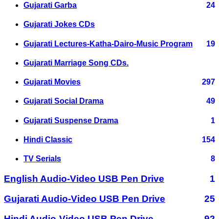
Gujarati Garba
24
Gujarati Jokes CDs
Gujarati Lectures-Katha-Dairo-Music Program
19
Gujarati Marriage Song CDs.
Gujarati Movies
297
Gujarati Social Drama
49
Gujarati Suspense Drama
1
Hindi Classic
154
TV Serials
8
English Audio-Video USB Pen Drive
1
Gujarati Audio-Video USB Pen Drive
25
Hindi Audio-Video USB Pen Drive
92