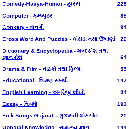
Comedy-Hasya-Humor - હાસ્ય
228
Computer - કમ્પ્યુટર
88
Cookery - વાનગી
94
Cross Word And Puzzles - કોયડા તથા ઉખાણાં
26
Dictionary & Encyclopedia - શબ્દકોશ તથા
જ્ઞાનકોશ
64
Drama & Film - નાટકો તથા ફિલ્મ
55
Educational - શિક્ષણ સંબંધી
147
English Learning - અંગ્રેજી શીખો
34
Essay - નિબંધો
193
Folk Songs Gujarati - ગુજરાતી લોકગીત
20
General Knowledge - સામાન્ય જ્ઞાન
144