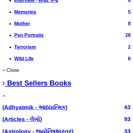
Interview - સંવાદ કળા
4
Memories
5
Mother
8
Pen Portraits
28
Terrorism
2
Wild Life
8
Close
Best Sellers Books
(Adhyatmik - આધ્યાત્મિક)
43
(Articles - લેખો)
93
(Astrology - જ્યોતિષશાસ્ત્ર)
33