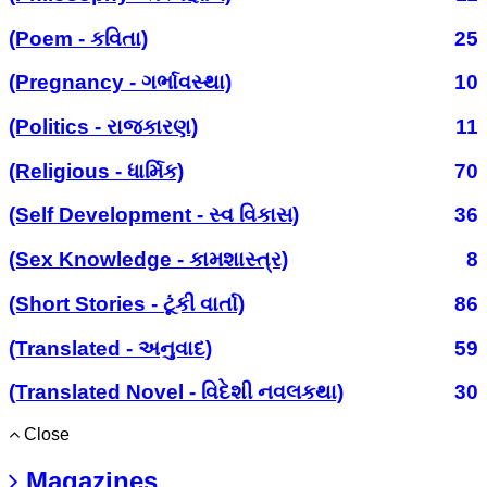
(Poem - કવિતા)
25
(Pregnancy - ગર્ભાવસ્થા)
10
(Politics - રાજકારણ)
11
(Religious - ધાર્મિક)
70
(Self Development - સ્વ વિકાસ)
36
(Sex Knowledge - કામશાસ્ત્ર)
8
(Short Stories - ટૂંકી વાર્તા)
86
(Translated - અનુવાદ)
59
(Translated Novel - વિદેશી નવલકથા)
30
Close
Magazines