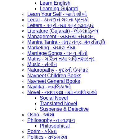
Learn English
Learning Gujarati
Learn Your Self - જાતે શીખો
Legal - કાયદાને લગતા પુસ્તકો
Letters - પત્રો તથા પત્ર વ્યવહાર
Literature (Gujarati) - લોકસાહિત્ય
Management - વ્યવસ્થા સંચાલન
Mantra Tantra - મંત્ર તંત્ર, મંત્રસિદ્ધિ
Marketing - વેચાણ સેવા
Marriage Songs - લગ્ન ગીતો
Maths - ગણિત તથા ગણિતશાસ્ત્ર
Music - સંગીત
Naturopathy - કુદરતી ઉપચાર
Navneet Children Books
Navneet General Books
Navlika - નવલિકાઓ
Novel - નવલકથા તથા નવલિકાઓ
Social Novel
Translated Novel
Suspense & Detective
Osho - ઓશો
Philosophy - તત્ત્વજ્ઞાન
Philosophical
Poem - કવિતા
Politics - રાજકારણ