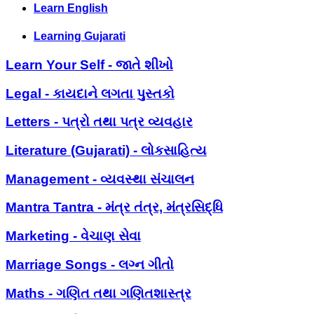
Learn English
Learning Gujarati
Learn Your Self - જાતે શીખો
Legal - કાયદાને લગતા પુસ્તકો
Letters - પત્રો તથા પત્ર વ્યવહાર
Literature (Gujarati) - લોકસાહિત્ય
Management - વ્યવસ્થા સંચાલન
Mantra Tantra - મંત્ર તંત્ર, મંત્રસિદ્ધિ
Marketing - વેચાણ સેવા
Marriage Songs - લગ્ન ગીતો
Maths - ગણિત તથા ગણિતશાસ્ત્ર