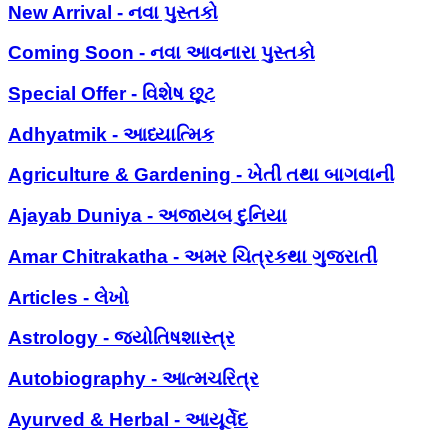
New Arrival - નવા પુસ્તકો
Coming Soon - નવા આવનારા પુસ્તકો
Special Offer - વિશેષ છૂટ
Adhyatmik - આધ્યાત્મિક
Agriculture & Gardening - ખેતી તથા બાગવાની
Ajayab Duniya - અજાયબ દુનિયા
Amar Chitrakatha - અમર ચિત્રકથા ગુજરાતી
Articles - લેખો
Astrology - જ્યોતિષશાસ્ત્ર
Autobiography - આત્મચરિત્ર
Ayurved & Herbal - આયૂર્વેદ