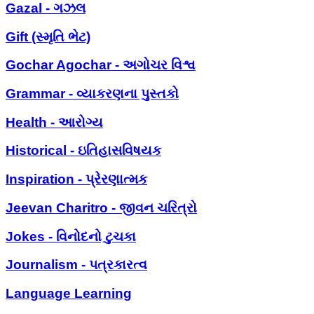
Gazal - ગઝલ
Gift (સ્મૃતિ ભેટ)
Gochar Agochar - અગોચર વિશ્વ
Grammar - વ્યાકરણના પુસ્તકો
Health - આરોગ્ય
Historical - ઇતિહાસવિષયક
Inspiration - પ્રેરણાત્મક
Jeevan Charitro - જીવન ચરિત્રો
Jokes - વિનોદનો ટુચકા
Journalism - પત્રકારત્વ
Language Learning