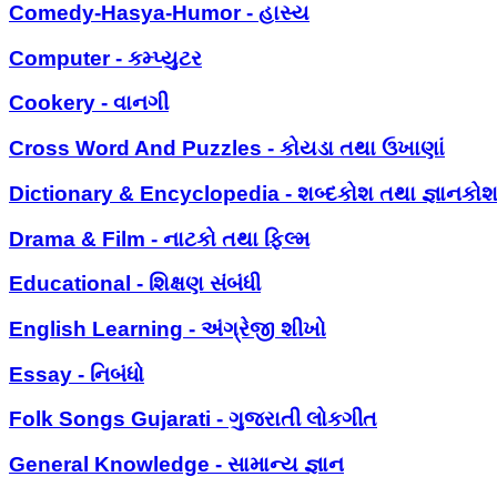
Comedy-Hasya-Humor - હાસ્ય
Computer - કમ્પ્યુટર
Cookery - વાનગી
Cross Word And Puzzles - કોયડા તથા ઉખાણાં
Dictionary & Encyclopedia - શબ્દકોશ તથા જ્ઞાનકો
Drama & Film - નાટકો તથા ફિલ્મ
Educational - શિક્ષણ સંબંધી
English Learning - અંગ્રેજી શીખો
Essay - નિબંધો
Folk Songs Gujarati - ગુજરાતી લોકગીત
General Knowledge - સામાન્ય જ્ઞાન