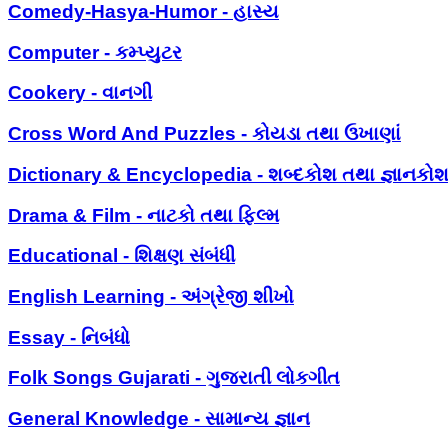
Comedy-Hasya-Humor - હાસ્ય
Computer - કમ્પ્યુટર
Cookery - વાનગી
Cross Word And Puzzles - કોયડા તથા ઉખાણાં
Dictionary & Encyclopedia - શબ્દકોશ તથા જ્ઞાનકો
Drama & Film - નાટકો તથા ફિલ્મ
Educational - શિક્ષણ સંબંધી
English Learning - અંગ્રેજી શીખો
Essay - નિબંધો
Folk Songs Gujarati - ગુજરાતી લોકગીત
General Knowledge - સામાન્ય જ્ઞાન