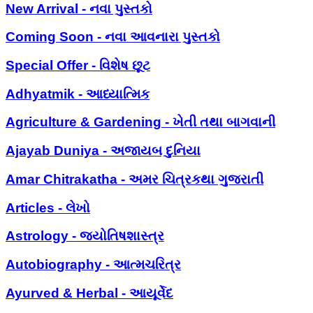
New Arrival - નવા પુસ્તકો
Coming Soon - નવા આવનારા પુસ્તકો
Special Offer - વિશેષ છૂટ
Adhyatmik - આધ્યાત્મિક
Agriculture & Gardening - ખેતી તથા બાગવાની
Ajayab Duniya - અજાયબ દુનિયા
Amar Chitrakatha - અમર ચિત્રકથા ગુજરાતી
Articles - લેખો
Astrology - જ્યોતિષશાસ્ત્ર
Autobiography - આત્મચરિત્ર
Ayurved & Herbal - આયૂર્વેદ