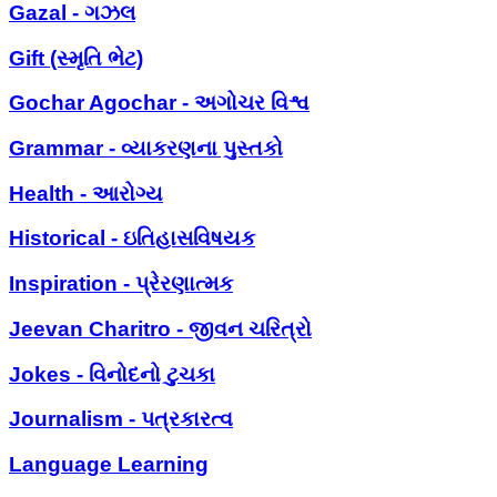
Gazal - ગઝલ
Gift (સ્મૃતિ ભેટ)
Gochar Agochar - અગોચર વિશ્વ
Grammar - વ્યાકરણના પુસ્તકો
Health - આરોગ્ય
Historical - ઇતિહાસવિષયક
Inspiration - પ્રેરણાત્મક
Jeevan Charitro - જીવન ચરિત્રો
Jokes - વિનોદનો ટુચકા
Journalism - પત્રકારત્વ
Language Learning