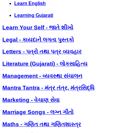
Learn English
Learning Gujarati
Learn Your Self - જાતે શીખો
Legal - કાયદાને લગતા પુસ્તકો
Letters - પત્રો તથા પત્ર વ્યવહાર
Literature (Gujarati) - લોકસાહિત્ય
Management - વ્યવસ્થા સંચાલન
Mantra Tantra - મંત્ર તંત્ર, મંત્રસિદ્ધિ
Marketing - વેચાણ સેવા
Marriage Songs - લગ્ન ગીતો
Maths - ગણિત તથા ગણિતશાસ્ત્ર