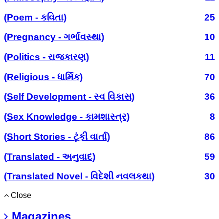
(Poem - કવિતા)
25
(Pregnancy - ગર્ભાવસ્થા)
10
(Politics - રાજકારણ)
11
(Religious - ધાર્મિક)
70
(Self Development - સ્વ વિકાસ)
36
(Sex Knowledge - કામશાસ્ત્ર)
8
(Short Stories - ટૂંકી વાર્તા)
86
(Translated - અનુવાદ)
59
(Translated Novel - વિદેશી નવલકથા)
30
Close
Magazines