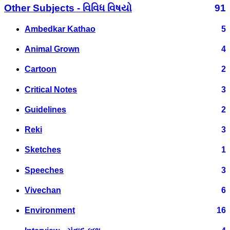
Other Subjects - વિવિધ વિષયો
91
Ambedkar Kathao
5
Animal Grown
4
Cartoon
2
Critical Notes
3
Guidelines
2
Reki
3
Sketches
1
Speeches
3
Vivechan
6
Environment
16