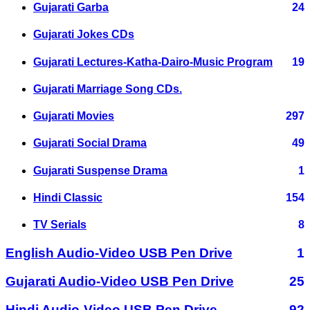
Gujarati Garba
24
Gujarati Jokes CDs
Gujarati Lectures-Katha-Dairo-Music Program
19
Gujarati Marriage Song CDs.
Gujarati Movies
297
Gujarati Social Drama
49
Gujarati Suspense Drama
1
Hindi Classic
154
TV Serials
8
English Audio-Video USB Pen Drive
1
Gujarati Audio-Video USB Pen Drive
25
Hindi Audio-Video USB Pen Drive
92