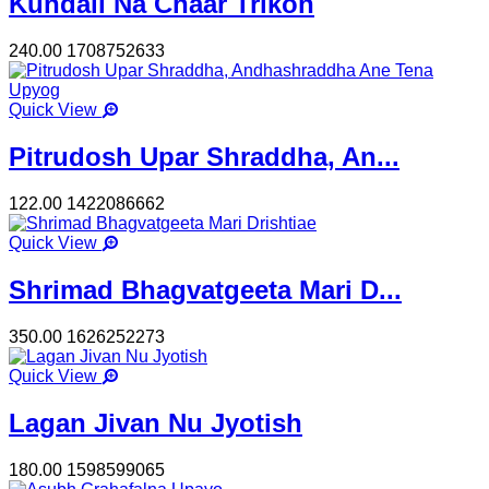
Kundali Na Chaar Trikon
240.00
1708752633
Quick View
Pitrudosh Upar Shraddha, An...
122.00
1422086662
Quick View
Shrimad Bhagvatgeeta Mari D...
350.00
1626252273
Quick View
Lagan Jivan Nu Jyotish
180.00
1598599065