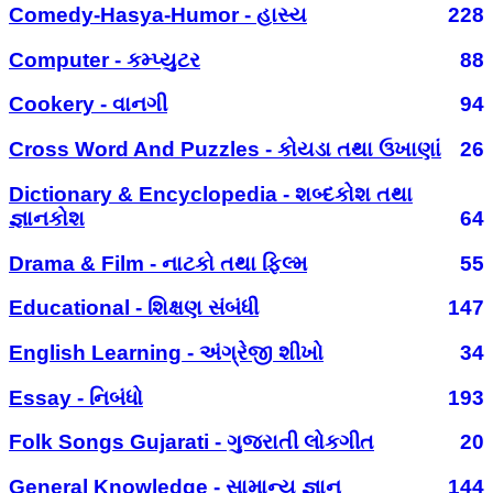
Comedy-Hasya-Humor - હાસ્ય
228
Computer - કમ્પ્યુટર
88
Cookery - વાનગી
94
Cross Word And Puzzles - કોયડા તથા ઉખાણાં
26
Dictionary & Encyclopedia - શબ્દકોશ તથા
જ્ઞાનકોશ
64
Drama & Film - નાટકો તથા ફિલ્મ
55
Educational - શિક્ષણ સંબંધી
147
English Learning - અંગ્રેજી શીખો
34
Essay - નિબંધો
193
Folk Songs Gujarati - ગુજરાતી લોકગીત
20
General Knowledge - સામાન્ય જ્ઞાન
144