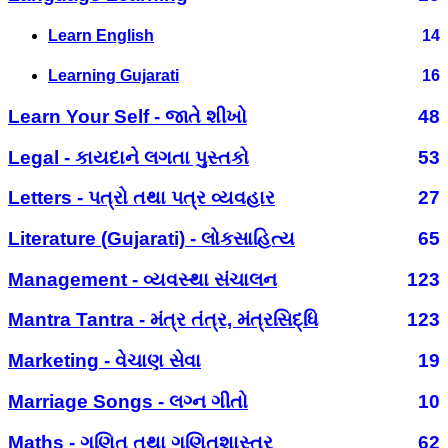
Learn English
14
Learning Gujarati
16
Learn Your Self - જાતે શીખો
48
Legal - કાયદાને લગતા પુસ્તકો
53
Letters - પત્રો તથા પત્ર વ્યવહાર
27
Literature (Gujarati) - લોકસાહિત્ય
65
Management - વ્યવસ્થા સંચાલન
123
Mantra Tantra - મંત્ર તંત્ર, મંત્રસિદ્ધિ
123
Marketing - વેચાણ સેવા
19
Marriage Songs - લગ્ન ગીતો
10
Maths - ગણિત તથા ગણિતશાસ્ત્ર
62