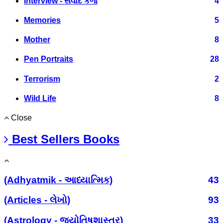
Interview - સંવાદ કળા
4
Memories
5
Mother
8
Pen Portraits
28
Terrorism
2
Wild Life
8
Close
Best Sellers Books
(Adhyatmik - આધ્યાત્મિક)
43
(Articles - લેખો)
93
(Astrology - જ્યોતિષશાસ્ત્ર)
33