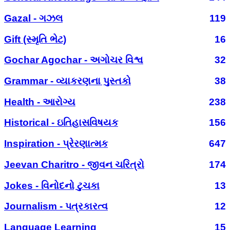
Gazal - ગઝલ
119
Gift (સ્મૃતિ ભેટ)
16
Gochar Agochar - અગોચર વિશ્વ
32
Grammar - વ્યાકરણના પુસ્તકો
38
Health - આરોગ્ય
238
Historical - ઇતિહાસવિષયક
156
Inspiration - પ્રેરણાત્મક
647
Jeevan Charitro - જીવન ચરિત્રો
174
Jokes - વિનોદનો ટુચકા
13
Journalism - પત્રકારત્વ
12
Language Learning
15