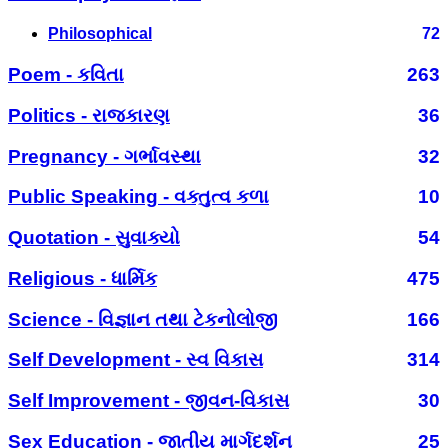
Philosophical
72
Poem - કવિતા
263
Politics - રાજકારણ
36
Pregnancy - ગર્ભાવસ્થા
32
Public Speaking - વક્તુત્વ કળા
10
Quotation - સુવાક્યો
54
Religious - ધાર્મિક
475
Science - વિજ્ઞાન તથા ટેકનોલોજી
166
Self Development - સ્વ વિકાસ
314
Self Improvement - જીવન-વિકાસ
30
Sex Education - જાતીય માર્ગદર્શન
25