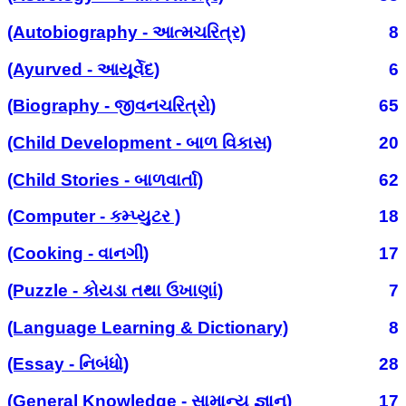
(Autobiography - આત્મચરિત્ર)
8
(Ayurved - આયૂર્વેદ)
6
(Biography - જીવનચરિત્રો)
65
(Child Development - બાળ વિકાસ)
20
(Child Stories - બાળવાર્તા)
62
(Computer - કમ્પ્યુટર )
18
(Cooking - વાનગી)
17
(Puzzle - કોયડા તથા ઉખાણાં)
7
(Language Learning & Dictionary)
8
(Essay - નિબંધો)
28
(General Knowledge - સામાન્ય જ્ઞાન)
17