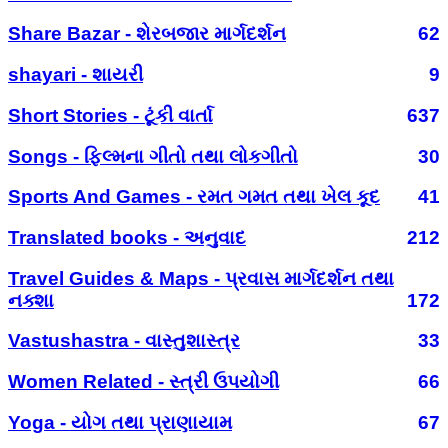
Share Bazar - શેરબજાર માર્ગદર્શન
62
shayari - શાયરી
9
Short Stories - ટૂંકી વાર્તા
637
Songs - ફિલ્મના ગીતો તથા લોકગીતો
30
Sports And Games - રમત ગમત તથા ખેલ કૂદ
41
Translated books - અનુવાદ
212
Travel Guides & Maps - પ્રવાસ માર્ગદર્શન તથા
નક્શા
172
Vastushastra - વાસ્તુશાસ્ત્ર
33
Women Related - સ્ત્રી ઉપયોગી
66
Yoga - યોગ તથા પ્રાણાયામ
67