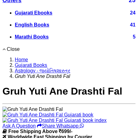
Others
25
Gujarati Ebooks
24
English Books
41
Marathi Books
5
Close
Home
Gujarati Books
Astrology - જ્યોતિષશાસ્ત્ર
Gruh Yuti Ane Drashti Fal
Gruh Yuti Ane Drashti Fal
Ask A Question
Share Whatsapp
Free Shipping Above
699/-
Worldwide Fast Shipping by Courier