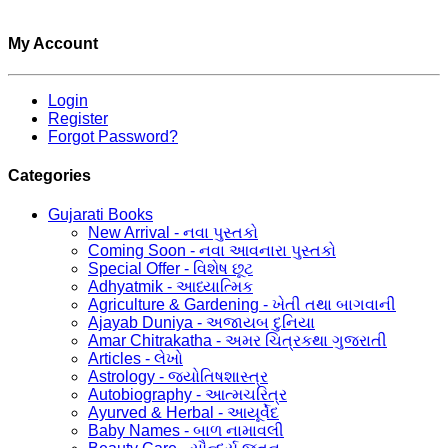
My Account
Login
Register
Forgot Password?
Categories
Gujarati Books
New Arrival - નવા પુસ્તકો
Coming Soon - નવા આવનારા પુસ્તકો
Special Offer - વિશેષ છૂટ
Adhyatmik - આધ્યાત્મિક
Agriculture & Gardening - ખેતી તથા બાગવાની
Ajayab Duniya - અજાયબ દુનિયા
Amar Chitrakatha - અમર ચિત્રકથા ગુજરાતી
Articles - લેખો
Astrology - જ્યોતિષશાસ્ત્ર
Autobiography - આત્મચરિત્ર
Ayurved & Herbal - આયૂર્વેદ
Baby Names - બાળ નામાવલી