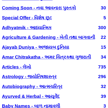
Coming Soon - નવા આવનારા પુસ્તકો
30
Special Offer - વિશેષ છૂટ
5
Adhyatmik - આધ્યાત્મિક
300
Agriculture & Gardening - ખેતી તથા બાગવાની
22
Ajayab Duniya - અજાયબ દુનિયા
15
Amar Chitrakatha - અમર ચિત્રકથા ગુજરાતી
34
Articles - લેખો
735
Astrology - જ્યોતિષશાસ્ત્ર
296
Autobiography - આત્મચરિત્ર
32
Ayurved & Herbal - આયૂર્વેદ
39
Baby Names - બાળ નામાવલી
3