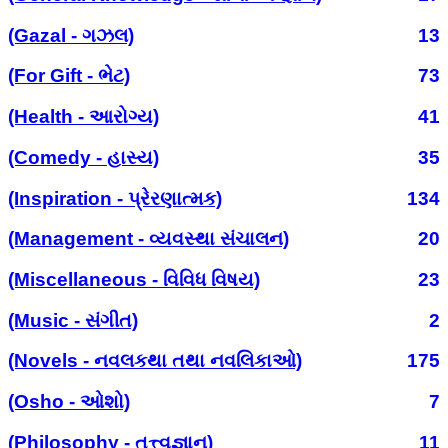
(Gazal - ગઝલ)
13
(For Gift - ભેટ)
73
(Health - આરોગ્ય)
41
(Comedy - હાસ્ય)
35
(Inspiration - પ્રેરણાત્મક)
134
(Management - વ્યવસ્થા સંચાલન)
20
(Miscellaneous - વિવિધ વિષય)
23
(Music - સંગીત)
2
(Novels - નવલકથા તથા નવલિકાઓ)
175
(Osho - ઓશો)
7
(Philosophy - તત્ત્વજ્ઞાન)
11