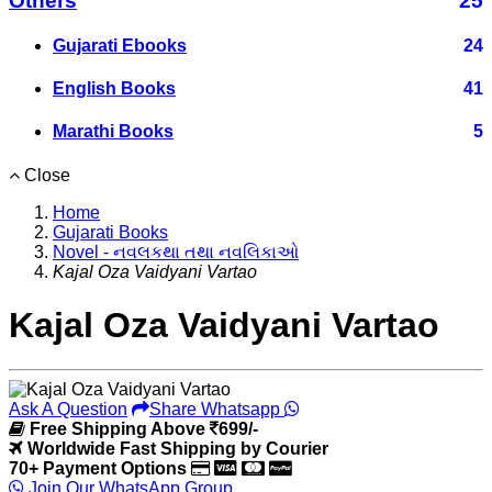
Others
25
Gujarati Ebooks
24
English Books
41
Marathi Books
5
Close
Home
Gujarati Books
Novel - નવલકથા તથા નવલિકાઓ
Kajal Oza Vaidyani Vartao
Kajal Oza Vaidyani Vartao
Ask A Question
Share Whatsapp
Free Shipping Above
699/-
Worldwide Fast Shipping by Courier
70+ Payment Options
Join Our WhatsApp Group