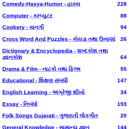
Comedy-Hasya-Humor - હાસ્ય
228
Computer - કમ્પ્યુટર
88
Cookery - વાનગી
94
Cross Word And Puzzles - કોયડા તથા ઉખાણાં
26
Dictionary & Encyclopedia - શબ્દકોશ તથા
જ્ઞાનકોશ
64
Drama & Film - નાટકો તથા ફિલ્મ
55
Educational - શિક્ષણ સંબંધી
147
English Learning - અંગ્રેજી શીખો
34
Essay - નિબંધો
193
Folk Songs Gujarati - ગુજરાતી લોકગીત
20
General Knowledge - સામાન્ય જ્ઞાન
144