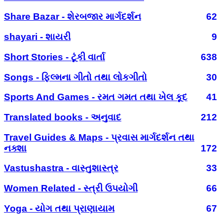
Share Bazar - શેરબજાર માર્ગદર્શન
62
shayari - શાયરી
9
Short Stories - ટૂંકી વાર્તા
638
Songs - ફિલ્મના ગીતો તથા લોકગીતો
30
Sports And Games - રમત ગમત તથા ખેલ કૂદ
41
Translated books - અનુવાદ
212
Travel Guides & Maps - પ્રવાસ માર્ગદર્શન તથા
નક્શા
172
Vastushastra - વાસ્તુશાસ્ત્ર
33
Women Related - સ્ત્રી ઉપયોગી
66
Yoga - યોગ તથા પ્રાણાયામ
67