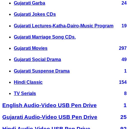
Gujarati Garba
24
Gujarati Jokes CDs
Gujarati Lectures-Katha-Dairo-Music Program
19
Gujarati Marriage Song CDs.
Gujarati Movies
297
Gujarati Social Drama
49
Gujarati Suspense Drama
1
Hindi Classic
154
TV Serials
8
English Audio-Video USB Pen Drive
1
Gujarati Audio-Video USB Pen Drive
25
Hindi Audio-Video USB Pen Drive
92