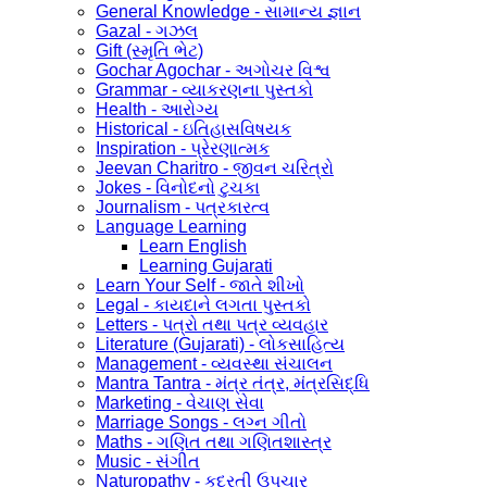
General Knowledge - સામાન્ય જ્ઞાન
Gazal - ગઝલ
Gift (સ્મૃતિ ભેટ)
Gochar Agochar - અગોચર વિશ્વ
Grammar - વ્યાકરણના પુસ્તકો
Health - આરોગ્ય
Historical - ઇતિહાસવિષયક
Inspiration - પ્રેરણાત્મક
Jeevan Charitro - જીવન ચરિત્રો
Jokes - વિનોદનો ટુચકા
Journalism - પત્રકારત્વ
Language Learning
Learn English
Learning Gujarati
Learn Your Self - જાતે શીખો
Legal - કાયદાને લગતા પુસ્તકો
Letters - પત્રો તથા પત્ર વ્યવહાર
Literature (Gujarati) - લોકસાહિત્ય
Management - વ્યવસ્થા સંચાલન
Mantra Tantra - મંત્ર તંત્ર, મંત્રસિદ્ધિ
Marketing - વેચાણ સેવા
Marriage Songs - લગ્ન ગીતો
Maths - ગણિત તથા ગણિતશાસ્ત્ર
Music - સંગીત
Naturopathy - કુદરતી ઉપચાર