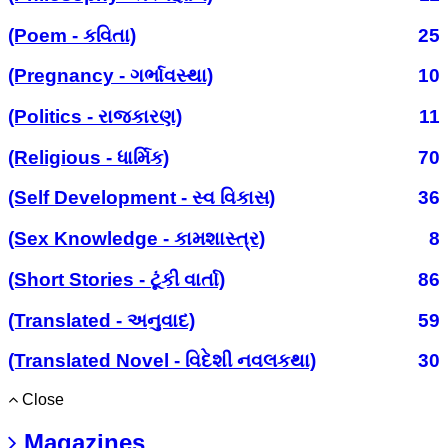
(Poem - કવિતા)
25
(Pregnancy - ગર્ભાવસ્થા)
10
(Politics - રાજકારણ)
11
(Religious - ધાર્મિક)
70
(Self Development - સ્વ વિકાસ)
36
(Sex Knowledge - કામશાસ્ત્ર)
8
(Short Stories - ટૂંકી વાર્તા)
86
(Translated - અનુવાદ)
59
(Translated Novel - વિદેશી નવલકથા)
30
Close
Magazines