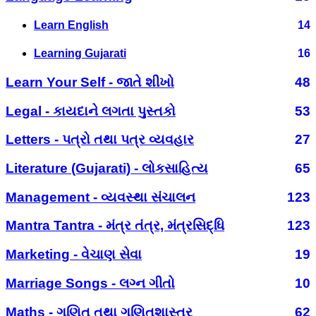
Learn English
14
Learning Gujarati
16
Learn Your Self - જાતે શીખો
48
Legal - કાયદાને લગતા પુસ્તકો
53
Letters - પત્રો તથા પત્ર વ્યવહાર
27
Literature (Gujarati) - લોકસાહિત્ય
65
Management - વ્યવસ્થા સંચાલન
123
Mantra Tantra - મંત્ર તંત્ર, મંત્રસિદ્ધિ
123
Marketing - વેચાણ સેવા
19
Marriage Songs - લગ્ન ગીતો
10
Maths - ગણિત તથા ગણિતશાસ્ત્ર
62