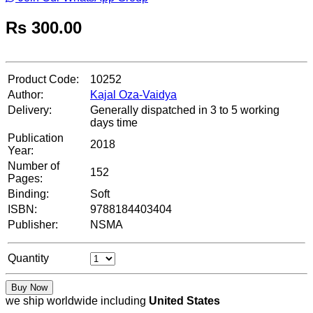
Rs
300.00
Product Code:
10252
Author:
Kajal Oza-Vaidya
Delivery:
Generally dispatched in 3 to 5 working
days time
Publication
2018
Year:
Number of
152
Pages:
Binding:
Soft
ISBN:
9788184403404
Publisher:
NSMA
Quantity
Buy Now
we ship worldwide including
United States