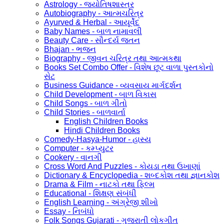
Astrology - જ્યોતિષશાસ્ત્ર
Autobiography - આત્મચરિત્ર
Ayurved & Herbal - આયૂર્વેદ
Baby Names - બાળ નામાવલી
Beauty Care - સૌન્દર્ય જતન
Bhajan - ભજન
Biography - જીવન ચરિત્ર તથા આત્મકથા
Books Set Combo Offer - વિશેષ છૂટ વાળા પુસ્તકોનો
સેટ
Business Guidance - વ્યવસાય માર્ગદર્શન
Child Development - બાળ વિકાસ
Child Songs - બાળ ગીતો
Child Stories - બાળવાર્તા
English Children Books
Hindi Children Books
Comedy-Hasya-Humor - હાસ્ય
Computer - કમ્પ્યુટર
Cookery - વાનગી
Cross Word And Puzzles - કોયડા તથા ઉખાણાં
Dictionary & Encyclopedia - શબ્દકોશ તથા જ્ઞાનકોશ
Drama & Film - નાટકો તથા ફિલ્મ
Educational - શિક્ષણ સંબંધી
English Learning - અંગ્રેજી શીખો
Essay - નિબંધો
Folk Songs Gujarati - ગુજરાતી લોકગીત