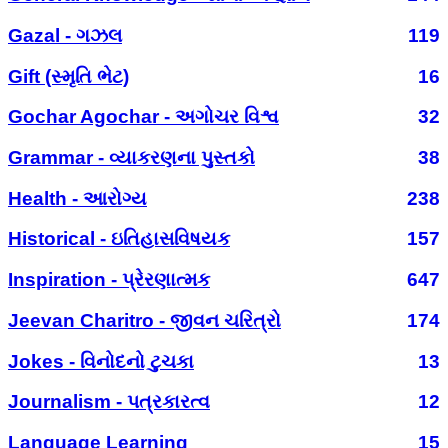
Gazal - ગઝલ
119
Gift (સ્મૃતિ ભેટ)
16
Gochar Agochar - અગોચર વિશ્વ
32
Grammar - વ્યાકરણના પુસ્તકો
38
Health - આરોગ્ય
238
Historical - ઇતિહાસવિષયક
157
Inspiration - પ્રેરણાત્મક
647
Jeevan Charitro - જીવન ચરિત્રો
174
Jokes - વિનોદનો ટુચકા
13
Journalism - પત્રકારત્વ
12
Language Learning
15