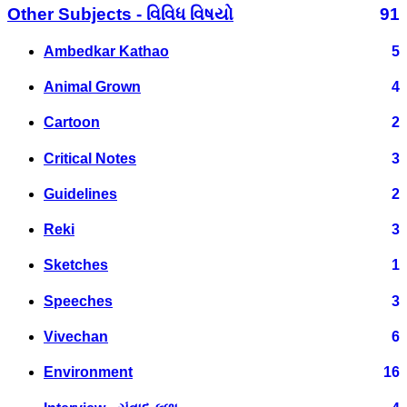
Other Subjects - વિવિધ વિષયો
91
Ambedkar Kathao
5
Animal Grown
4
Cartoon
2
Critical Notes
3
Guidelines
2
Reki
3
Sketches
1
Speeches
3
Vivechan
6
Environment
16