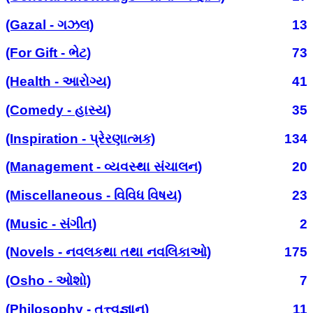
(Gazal - ગઝલ)
13
(For Gift - ભેટ)
73
(Health - આરોગ્ય)
41
(Comedy - હાસ્ય)
35
(Inspiration - પ્રેરણાત્મક)
134
(Management - વ્યવસ્થા સંચાલન)
20
(Miscellaneous - વિવિધ વિષય)
23
(Music - સંગીત)
2
(Novels - નવલકથા તથા નવલિકાઓ)
175
(Osho - ઓશો)
7
(Philosophy - તત્ત્વજ્ઞાન)
11