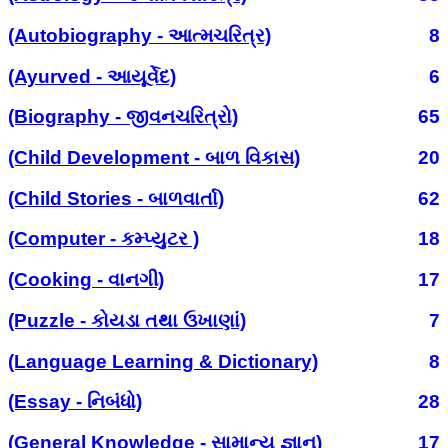
(Autobiography - આત્મચરિત્ર)
8
(Ayurved - આયૂર્વેદ)
6
(Biography - જીવનચરિત્રો)
65
(Child Development - બાળ વિકાસ)
20
(Child Stories - બાળવાર્તા)
62
(Computer - કમ્પ્યુટર )
18
(Cooking - વાનગી)
17
(Puzzle - કોયડા તથા ઉખાણાં)
7
(Language Learning & Dictionary)
8
(Essay - નિબંધો)
28
(General Knowledge - સામાન્ય જ્ઞાન)
17