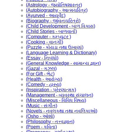
(Astrology - જ્યોતિષશાસ્ત્ર)
(Autobiography - આત્મચરિત્ર)
(Ayurved - આયૂર્વેદ)
(Biography - જીવનચરિત્રો)
(Child Development - બાળ વિકાસ)
(Child Stories - બાળવાર્તા)
(Computer - કમ્પ્યુટર )
(Cooking - વાનગી)
(Puzzle - કોયડા તથા ઉખાણાં)
(Language Learning & Dictionary)
(Essay - નિબંધો)
(General Knowledge - સામાન્ય જ્ઞાન)
(Gazal - ગઝલ)
(For Gift - ભેટ)
(Health - આરોગ્ય)
(Comedy - હાસ્ય)
(Inspiration - પ્રેરણાત્મક)
(Management - વ્યવસ્થા સંચાલન)
(Miscellaneous - વિવિધ વિષય)
(Music - સંગીત)
(Novels - નવલકથા તથા નવલિકાઓ)
(Osho - ઓશો)
(Philosophy - તત્ત્વજ્ઞાન)
(Poem - કવિતા)