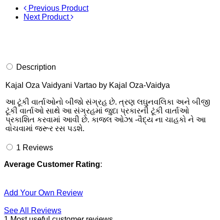
Previous Product
Next Product
Description
Kajal Oza Vaidyani Vartao by Kajal Oza-Vaidya
આ ટૂંકી વાર્તાઓનો બીજો સંગ્રહ છે. ત્રણ લઘુનવલિકા અને બીજી
ટૂંકી વાર્તાઓ સાથે આ સંગ્રહમાં જુદા પ્રકારની ટૂંકી વાર્તાઓ
પ્રકાશિત કરવામાં આવી છે. કાજલ ઓઝા -વૈદ્ય ના ચાહકો ને આ
વાંચવામાં જરૂર રસ પડશે.
1
Reviews
Average Customer Rating
:
Add Your Own Review
See All Reviews
1 Most useful customer reviews