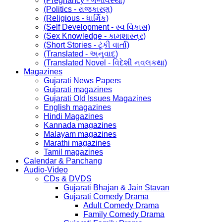
(Pregnancy - ગર્ભાવસ્થા)
(Politics - રાજકારણ)
(Religious - ધાર્મિક)
(Self Development - સ્વ વિકાસ)
(Sex Knowledge - કામશાસ્ત્ર)
(Short Stories - ટૂંકી વાર્તા)
(Translated - અનુવાદ)
(Translated Novel - વિદેશી નવલકથા)
Magazines
Gujarati News Papers
Gujarati magazines
Gujarati Old Issues Magazines
English magazines
Hindi Magazines
Kannada magazines
Malayam magazines
Marathi magazines
Tamil magazines
Calendar & Panchang
Audio-Video
CDs & DVDS
Gujarati Bhajan & Jain Stavan
Gujarati Comedy Drama
Adult Comedy Drama
Family Comedy Drama