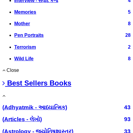
Interview - સંવાદ કળા
4
Memories
5
Mother
8
Pen Portraits
28
Terrorism
2
Wild Life
8
Close
Best Sellers Books
(Adhyatmik - આધ્યાત્મિક)
43
(Articles - લેખો)
93
(Astrology - જ્યોતિષશાસ્ત્ર)
33