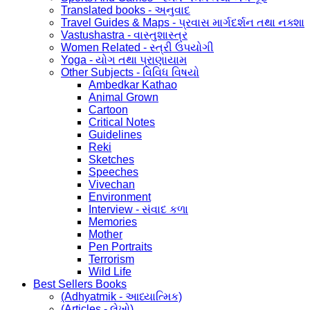
Translated books - અનુવાદ
Travel Guides & Maps - પ્રવાસ માર્ગદર્શન તથા નક્શા
Vastushastra - વાસ્તુશાસ્ત્ર
Women Related - સ્ત્રી ઉપયોગી
Yoga - યોગ તથા પ્રાણાયામ
Other Subjects - વિવિધ વિષયો
Ambedkar Kathao
Animal Grown
Cartoon
Critical Notes
Guidelines
Reki
Sketches
Speeches
Vivechan
Environment
Interview - સંવાદ કળા
Memories
Mother
Pen Portraits
Terrorism
Wild Life
Best Sellers Books
(Adhyatmik - આધ્યાત્મિક)
(Articles - લેખો)