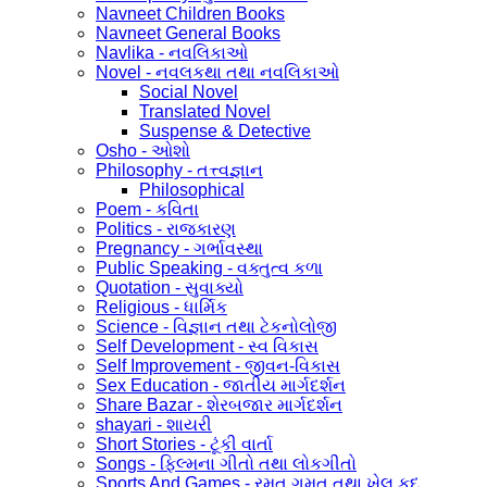
Navneet Children Books
Navneet General Books
Navlika - નવલિકાઓ
Novel - નવલકથા તથા નવલિકાઓ
Social Novel
Translated Novel
Suspense & Detective
Osho - ઓશો
Philosophy - તત્ત્વજ્ઞાન
Philosophical
Poem - કવિતા
Politics - રાજકારણ
Pregnancy - ગર્ભાવસ્થા
Public Speaking - વક્તુત્વ કળા
Quotation - સુવાક્યો
Religious - ધાર્મિક
Science - વિજ્ઞાન તથા ટેકનોલોજી
Self Development - સ્વ વિકાસ
Self Improvement - જીવન-વિકાસ
Sex Education - જાતીય માર્ગદર્શન
Share Bazar - શેરબજાર માર્ગદર્શન
shayari - શાયરી
Short Stories - ટૂંકી વાર્તા
Songs - ફિલ્મના ગીતો તથા લોકગીતો
Sports And Games - રમત ગમત તથા ખેલ કૂદ