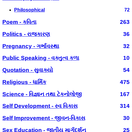
Philosophical
72
Poem - કવિતા
263
Politics - રાજકારણ
36
Pregnancy - ગર્ભાવસ્થા
32
Public Speaking - વક્તુત્વ કળા
10
Quotation - સુવાક્યો
54
Religious - ધાર્મિક
475
Science - વિજ્ઞાન તથા ટેકનોલોજી
167
Self Development - સ્વ વિકાસ
314
Self Improvement - જીવન-વિકાસ
30
Sex Education - જાતીય માર્ગદર્શન
25