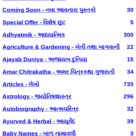
Coming Soon - નવા આવનારા પુસ્તકો
30
Special Offer - વિશેષ છૂટ
5
Adhyatmik - આધ્યાત્મિક
300
Agriculture & Gardening - ખેતી તથા બાગવાની
22
Ajayab Duniya - અજાયબ દુનિયા
15
Amar Chitrakatha - અમર ચિત્રકથા ગુજરાતી
34
Articles - લેખો
735
Astrology - જ્યોતિષશાસ્ત્ર
296
Autobiography - આત્મચરિત્ર
32
Ayurved & Herbal - આયૂર્વેદ
39
Baby Names - બાળ નામાવલી
3