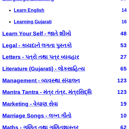
Learn English
14
Learning Gujarati
16
Learn Your Self - જાતે શીખો
48
Legal - કાયદાને લગતા પુસ્તકો
53
Letters - પત્રો તથા પત્ર વ્યવહાર
27
Literature (Gujarati) - લોકસાહિત્ય
65
Management - વ્યવસ્થા સંચાલન
123
Mantra Tantra - મંત્ર તંત્ર, મંત્રસિદ્ધિ
123
Marketing - વેચાણ સેવા
19
Marriage Songs - લગ્ન ગીતો
10
Maths - ગણિત તથા ગણિતશાસ્ત્ર
62