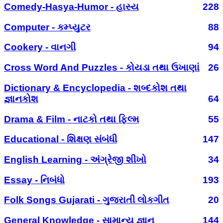
Comedy-Hasya-Humor - હાસ્ય
228
Computer - કમ્પ્યુટર
88
Cookery - વાનગી
94
Cross Word And Puzzles - કોયડા તથા ઉખાણાં
26
Dictionary & Encyclopedia - શબ્દકોશ તથા
જ્ઞાનકોશ
64
Drama & Film - નાટકો તથા ફિલ્મ
55
Educational - શિક્ષણ સંબંધી
147
English Learning - અંગ્રેજી શીખો
34
Essay - નિબંધો
193
Folk Songs Gujarati - ગુજરાતી લોકગીત
20
General Knowledge - સામાન્ય જ્ઞાન
144