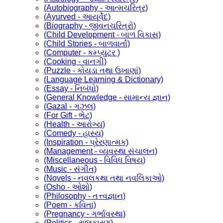
(Autobiography - આત્મચરિત્ર)
(Ayurved - આયૂર્વેદ)
(Biography - જીવનચરિત્રો)
(Child Development - બાળ વિકાસ)
(Child Stories - બાળવાર્તા)
(Computer - કમ્પ્યુટર )
(Cooking - વાનગી)
(Puzzle - કોયડા તથા ઉખાણાં)
(Language Learning & Dictionary)
(Essay - નિબંધો)
(General Knowledge - સામાન્ય જ્ઞાન)
(Gazal - ગઝલ)
(For Gift - ભેટ)
(Health - આરોગ્ય)
(Comedy - હાસ્ય)
(Inspiration - પ્રેરણાત્મક)
(Management - વ્યવસ્થા સંચાલન)
(Miscellaneous - વિવિધ વિષય)
(Music - સંગીત)
(Novels - નવલકથા તથા નવલિકાઓ)
(Osho - ઓશો)
(Philosophy - તત્ત્વજ્ઞાન)
(Poem - કવિતા)
(Pregnancy - ગર્ભાવસ્થા)
(Politics - રાજકારણ)