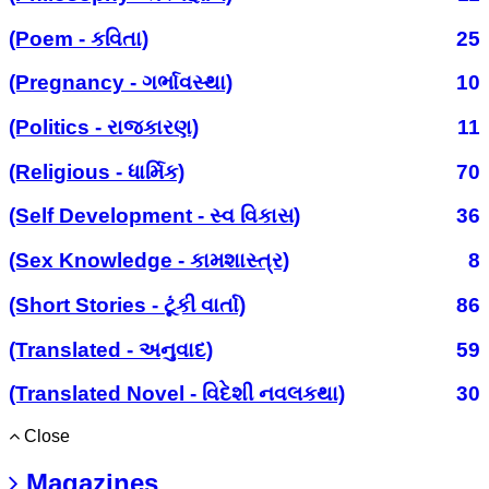
(Poem - કવિતા)
25
(Pregnancy - ગર્ભાવસ્થા)
10
(Politics - રાજકારણ)
11
(Religious - ધાર્મિક)
70
(Self Development - સ્વ વિકાસ)
36
(Sex Knowledge - કામશાસ્ત્ર)
8
(Short Stories - ટૂંકી વાર્તા)
86
(Translated - અનુવાદ)
59
(Translated Novel - વિદેશી નવલકથા)
30
Close
Magazines