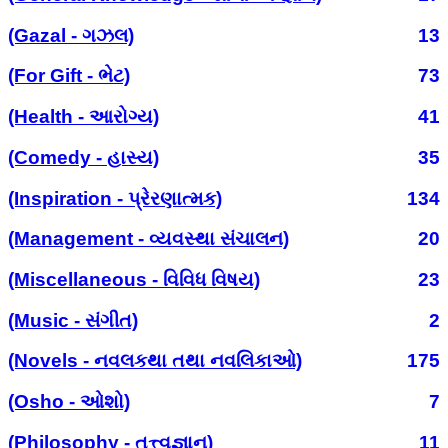
(Gazal - ગઝલ)
13
(For Gift - ભેટ)
73
(Health - આરોગ્ય)
41
(Comedy - હાસ્ય)
35
(Inspiration - પ્રેરણાત્મક)
134
(Management - વ્યવસ્થા સંચાલન)
20
(Miscellaneous - વિવિધ વિષય)
23
(Music - સંગીત)
2
(Novels - નવલકથા તથા નવલિકાઓ)
175
(Osho - ઓશો)
7
(Philosophy - તત્ત્વજ્ઞાન)
11