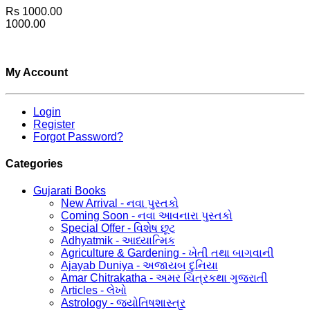
Rs 1000.00
1000.00
My Account
Login
Register
Forgot Password?
Categories
Gujarati Books
New Arrival - નવા પુસ્તકો
Coming Soon - નવા આવનારા પુસ્તકો
Special Offer - વિશેષ છૂટ
Adhyatmik - આધ્યાત્મિક
Agriculture & Gardening - ખેતી તથા બાગવાની
Ajayab Duniya - અજાયબ દુનિયા
Amar Chitrakatha - અમર ચિત્રકથા ગુજરાતી
Articles - લેખો
Astrology - જ્યોતિષશાસ્ત્ર