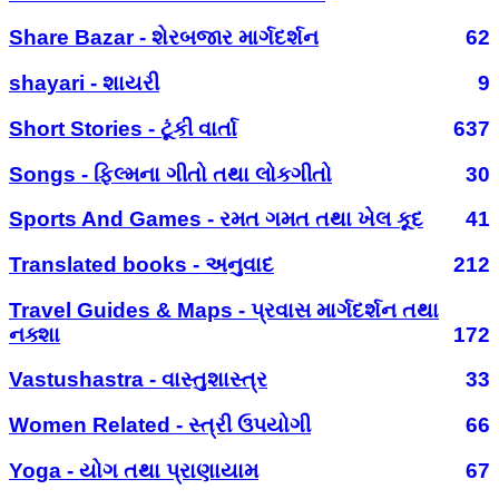
Share Bazar - શેરબજાર માર્ગદર્શન
62
shayari - શાયરી
9
Short Stories - ટૂંકી વાર્તા
637
Songs - ફિલ્મના ગીતો તથા લોકગીતો
30
Sports And Games - રમત ગમત તથા ખેલ કૂદ
41
Translated books - અનુવાદ
212
Travel Guides & Maps - પ્રવાસ માર્ગદર્શન તથા
નક્શા
172
Vastushastra - વાસ્તુશાસ્ત્ર
33
Women Related - સ્ત્રી ઉપયોગી
66
Yoga - યોગ તથા પ્રાણાયામ
67