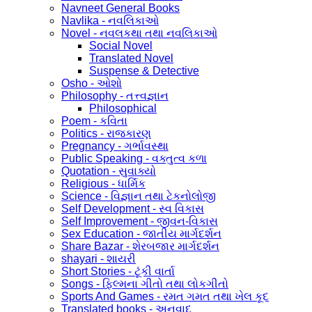
Navneet General Books
Navlika - નવલિકાઓ
Novel - નવલકથા તથા નવલિકાઓ
Social Novel
Translated Novel
Suspense & Detective
Osho - ઓશો
Philosophy - તત્ત્વજ્ઞાન
Philosophical
Poem - કવિતા
Politics - રાજકારણ
Pregnancy - ગર્ભાવસ્થા
Public Speaking - વક્તુત્વ કળા
Quotation - સુવાક્યો
Religious - ધાર્મિક
Science - વિજ્ઞાન તથા ટેકનોલોજી
Self Development - સ્વ વિકાસ
Self Improvement - જીવન-વિકાસ
Sex Education - જાતીય માર્ગદર્શન
Share Bazar - શેરબજાર માર્ગદર્શન
shayari - શાયરી
Short Stories - ટૂંકી વાર્તા
Songs - ફિલ્મના ગીતો તથા લોકગીતો
Sports And Games - રમત ગમત તથા ખેલ કૂદ
Translated books - અનુવાદ