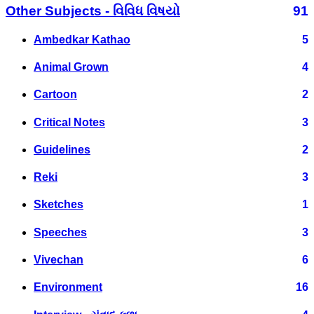
Other Subjects - વિવિધ વિષયો
91
Ambedkar Kathao
5
Animal Grown
4
Cartoon
2
Critical Notes
3
Guidelines
2
Reki
3
Sketches
1
Speeches
3
Vivechan
6
Environment
16