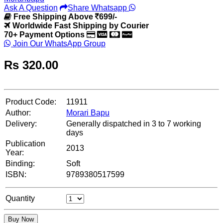
Ask A Question
Share Whatsapp
Free Shipping Above
699/-
Worldwide Fast Shipping by Courier
70+ Payment Options
Join Our WhatsApp Group
Rs
320.00
Product Code:
11911
Author:
Morari Bapu
Delivery:
Generally dispatched in 3 to 7 working
days
Publication
2013
Year:
Binding:
Soft
ISBN:
9789380517599
Quantity
Buy Now