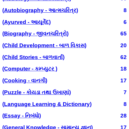
(Autobiography - આત્મચરિત્ર)
8
(Ayurved - આયૂર્વેદ)
6
(Biography - જીવનચરિત્રો)
65
(Child Development - બાળ વિકાસ)
20
(Child Stories - બાળવાર્તા)
62
(Computer - કમ્પ્યુટર )
18
(Cooking - વાનગી)
17
(Puzzle - કોયડા તથા ઉખાણાં)
7
(Language Learning & Dictionary)
8
(Essay - નિબંધો)
28
(General Knowledge - સામાન્ય જ્ઞાન)
17