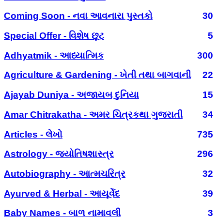
Coming Soon - નવા આવનારા પુસ્તકો
30
Special Offer - વિશેષ છૂટ
5
Adhyatmik - આધ્યાત્મિક
300
Agriculture & Gardening - ખેતી તથા બાગવાની
22
Ajayab Duniya - અજાયબ દુનિયા
15
Amar Chitrakatha - અમર ચિત્રકથા ગુજરાતી
34
Articles - લેખો
735
Astrology - જ્યોતિષશાસ્ત્ર
296
Autobiography - આત્મચરિત્ર
32
Ayurved & Herbal - આયૂર્વેદ
39
Baby Names - બાળ નામાવલી
3