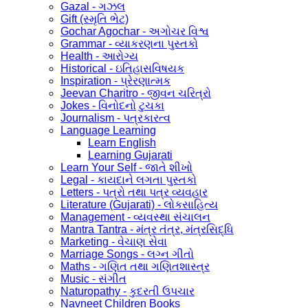
Gazal - ગઝલ
Gift (સ્મૃતિ ભેટ)
Gochar Agochar - અગોચર વિશ્વ
Grammar - વ્યાકરણના પુસ્તકો
Health - આરોગ્ય
Historical - ઇતિહાસવિષયક
Inspiration - પ્રેરણાત્મક
Jeevan Charitro - જીવન ચરિત્રો
Jokes - વિનોદનો ટુચકા
Journalism - પત્રકારત્વ
Language Learning
Learn English
Learning Gujarati
Learn Your Self - જાતે શીખો
Legal - કાયદાને લગતા પુસ્તકો
Letters - પત્રો તથા પત્ર વ્યવહાર
Literature (Gujarati) - લોકસાહિત્ય
Management - વ્યવસ્થા સંચાલન
Mantra Tantra - મંત્ર તંત્ર, મંત્રસિદ્ધિ
Marketing - વેચાણ સેવા
Marriage Songs - લગ્ન ગીતો
Maths - ગણિત તથા ગણિતશાસ્ત્ર
Music - સંગીત
Naturopathy - કુદરતી ઉપચાર
Navneet Children Books