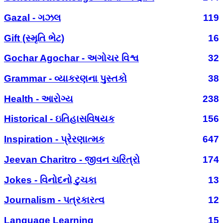
Gazal - ગઝલ
119
Gift (સ્મૃતિ ભેટ)
16
Gochar Agochar - અગોચર વિશ્વ
32
Grammar - વ્યાકરણના પુસ્તકો
38
Health - આરોગ્ય
238
Historical - ઇતિહાસવિષયક
156
Inspiration - પ્રેરણાત્મક
647
Jeevan Charitro - જીવન ચરિત્રો
174
Jokes - વિનોદનો ટુચકા
13
Journalism - પત્રકારત્વ
12
Language Learning
15