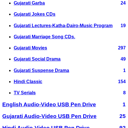
Gujarati Garba
24
Gujarati Jokes CDs
Gujarati Lectures-Katha-Dairo-Music Program
19
Gujarati Marriage Song CDs.
Gujarati Movies
297
Gujarati Social Drama
49
Gujarati Suspense Drama
1
Hindi Classic
154
TV Serials
8
English Audio-Video USB Pen Drive
1
Gujarati Audio-Video USB Pen Drive
25
Hindi Audio-Video USB Pen Drive
92