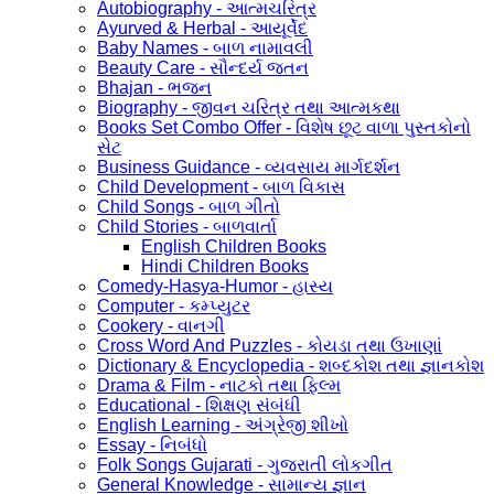
Autobiography - આત્મચરિત્ર
Ayurved & Herbal - આયૂર્વેદ
Baby Names - બાળ નામાવલી
Beauty Care - સૌન્દર્ય જતન
Bhajan - ભજન
Biography - જીવન ચરિત્ર તથા આત્મકથા
Books Set Combo Offer - વિશેષ છૂટ વાળા પુસ્તકોનો
સેટ
Business Guidance - વ્યવસાય માર્ગદર્શન
Child Development - બાળ વિકાસ
Child Songs - બાળ ગીતો
Child Stories - બાળવાર્તા
English Children Books
Hindi Children Books
Comedy-Hasya-Humor - હાસ્ય
Computer - કમ્પ્યુટર
Cookery - વાનગી
Cross Word And Puzzles - કોયડા તથા ઉખાણાં
Dictionary & Encyclopedia - શબ્દકોશ તથા જ્ઞાનકોશ
Drama & Film - નાટકો તથા ફિલ્મ
Educational - શિક્ષણ સંબંધી
English Learning - અંગ્રેજી શીખો
Essay - નિબંધો
Folk Songs Gujarati - ગુજરાતી લોકગીત
General Knowledge - સામાન્ય જ્ઞાન