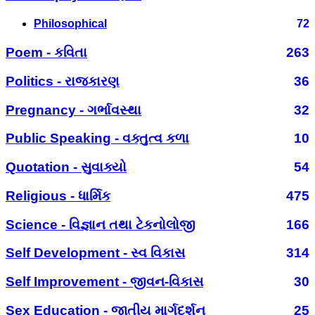
Philosophical
72
Poem - કવિતા
263
Politics - રાજકારણ
36
Pregnancy - ગર્ભાવસ્થા
32
Public Speaking - વક્તુત્વ કળા
10
Quotation - સુવાક્યો
54
Religious - ધાર્મિક
475
Science - વિજ્ઞાન તથા ટેકનોલોજી
166
Self Development - સ્વ વિકાસ
314
Self Improvement - જીવન-વિકાસ
30
Sex Education - જાતીય માર્ગદર્શન
25