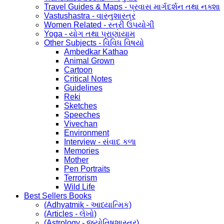
Travel Guides & Maps - પ્રવાસ માર્ગદર્શન તથા નક્શા
Vastushastra - વાસ્તુશાસ્ત્ર
Women Related - સ્ત્રી ઉપયોગી
Yoga - યોગ તથા પ્રાણાયામ
Other Subjects - વિવિધ વિષયો
Ambedkar Kathao
Animal Grown
Cartoon
Critical Notes
Guidelines
Reki
Sketches
Speeches
Vivechan
Environment
Interview - સંવાદ કળા
Memories
Mother
Pen Portraits
Terrorism
Wild Life
Best Sellers Books
(Adhyatmik - આધ્યાત્મિક)
(Articles - લેખો)
(Astrology - જ્યોતિષશાસ્ત્ર)