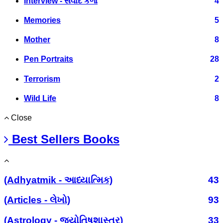
Interview - સંવાદ કળા
4
Memories
5
Mother
8
Pen Portraits
28
Terrorism
2
Wild Life
8
Close
Best Sellers Books
(Adhyatmik - આધ્યાત્મિક)
43
(Articles - લેખો)
93
(Astrology - જ્યોતિષશાસ્ત્ર)
33