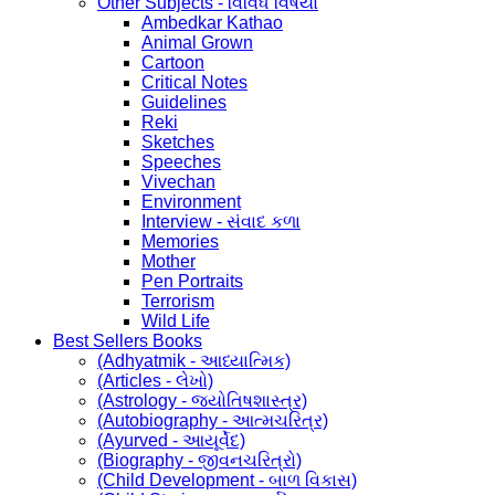
Other Subjects - વિવિધ વિષયો
Ambedkar Kathao
Animal Grown
Cartoon
Critical Notes
Guidelines
Reki
Sketches
Speeches
Vivechan
Environment
Interview - સંવાદ કળા
Memories
Mother
Pen Portraits
Terrorism
Wild Life
Best Sellers Books
(Adhyatmik - આધ્યાત્મિક)
(Articles - લેખો)
(Astrology - જ્યોતિષશાસ્ત્ર)
(Autobiography - આત્મચરિત્ર)
(Ayurved - આયૂર્વેદ)
(Biography - જીવનચરિત્રો)
(Child Development - બાળ વિકાસ)