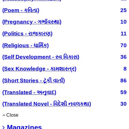
(Poem - કવિતા)
25
(Pregnancy - ગર્ભાવસ્થા)
10
(Politics - રાજકારણ)
11
(Religious - ધાર્મિક)
70
(Self Development - સ્વ વિકાસ)
36
(Sex Knowledge - કામશાસ્ત્ર)
8
(Short Stories - ટૂંકી વાર્તા)
86
(Translated - અનુવાદ)
59
(Translated Novel - વિદેશી નવલકથા)
30
Close
Magazines