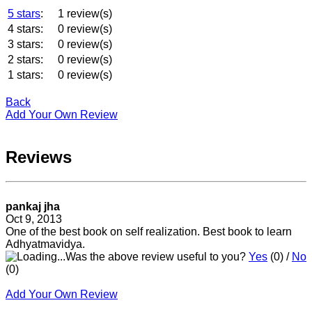
5 stars
:
1 review(s)
4 stars:
0 review(s)
3 stars:
0 review(s)
2 stars:
0 review(s)
1 stars:
0 review(s)
Back
Add Your Own Review
Reviews
pankaj jha
Oct 9, 2013
One of the best book on self realization. Best book to learn
Adhyatmavidya.
Was the above review useful to you?
Yes
(
0
) /
No
(
0
)
Add Your Own Review