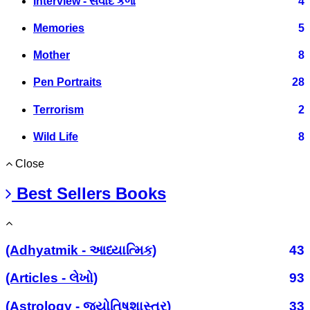
Interview - સંવાદ કળા
4
Memories
5
Mother
8
Pen Portraits
28
Terrorism
2
Wild Life
8
Close
Best Sellers Books
(Adhyatmik - આધ્યાત્મિક)
43
(Articles - લેખો)
93
(Astrology - જ્યોતિષશાસ્ત્ર)
33