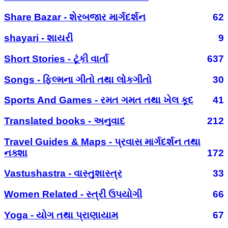
Share Bazar - શેરબજાર માર્ગદર્શન
62
shayari - શાયરી
9
Short Stories - ટૂંકી વાર્તા
637
Songs - ફિલ્મના ગીતો તથા લોકગીતો
30
Sports And Games - રમત ગમત તથા ખેલ કૂદ
41
Translated books - અનુવાદ
212
Travel Guides & Maps - પ્રવાસ માર્ગદર્શન તથા
નક્શા
172
Vastushastra - વાસ્તુશાસ્ત્ર
33
Women Related - સ્ત્રી ઉપયોગી
66
Yoga - યોગ તથા પ્રાણાયામ
67