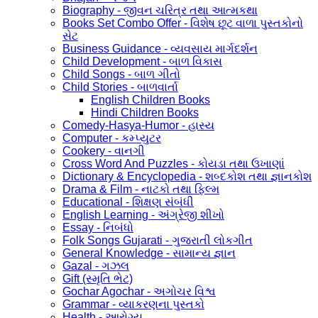
Biography - જીવન ચરિત્ર તથા આત્મકથા
Books Set Combo Offer - વિશેષ છૂટ વાળા પુસ્તકોનો
સેટ
Business Guidance - વ્યવસાય માર્ગદર્શન
Child Development - બાળ વિકાસ
Child Songs - બાળ ગીતો
Child Stories - બાળવાર્તા
English Children Books
Hindi Children Books
Comedy-Hasya-Humor - હાસ્ય
Computer - કમ્પ્યુટર
Cookery - વાનગી
Cross Word And Puzzles - કોયડા તથા ઉખાણાં
Dictionary & Encyclopedia - શબ્દકોશ તથા જ્ઞાનકોશ
Drama & Film - નાટકો તથા ફિલ્મ
Educational - શિક્ષણ સંબંધી
English Learning - અંગ્રેજી શીખો
Essay - નિબંધો
Folk Songs Gujarati - ગુજરાતી લોકગીત
General Knowledge - સામાન્ય જ્ઞાન
Gazal - ગઝલ
Gift (સ્મૃતિ ભેટ)
Gochar Agochar - અગોચર વિશ્વ
Grammar - વ્યાકરણના પુસ્તકો
Health - આરોગ્ય