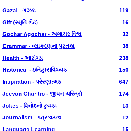
Gazal - ગઝલ
119
Gift (સ્મૃતિ ભેટ)
16
Gochar Agochar - અગોચર વિશ્વ
32
Grammar - વ્યાકરણના પુસ્તકો
38
Health - આરોગ્ય
238
Historical - ઇતિહાસવિષયક
156
Inspiration - પ્રેરણાત્મક
647
Jeevan Charitro - જીવન ચરિત્રો
174
Jokes - વિનોદનો ટુચકા
13
Journalism - પત્રકારત્વ
12
Language Learning
15