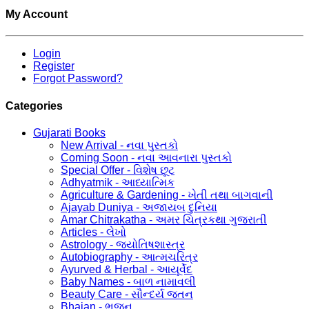
My Account
Login
Register
Forgot Password?
Categories
Gujarati Books
New Arrival - નવા પુસ્તકો
Coming Soon - નવા આવનારા પુસ્તકો
Special Offer - વિશેષ છૂટ
Adhyatmik - આધ્યાત્મિક
Agriculture & Gardening - ખેતી તથા બાગવાની
Ajayab Duniya - અજાયબ દુનિયા
Amar Chitrakatha - અમર ચિત્રકથા ગુજરાતી
Articles - લેખો
Astrology - જ્યોતિષશાસ્ત્ર
Autobiography - આત્મચરિત્ર
Ayurved & Herbal - આયૂર્વેદ
Baby Names - બાળ નામાવલી
Beauty Care - સૌન્દર્ય જતન
Bhajan - ભજન