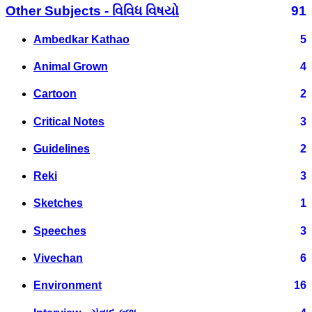
Other Subjects - વિવિધ વિષયો
91
Ambedkar Kathao
5
Animal Grown
4
Cartoon
2
Critical Notes
3
Guidelines
2
Reki
3
Sketches
1
Speeches
3
Vivechan
6
Environment
16