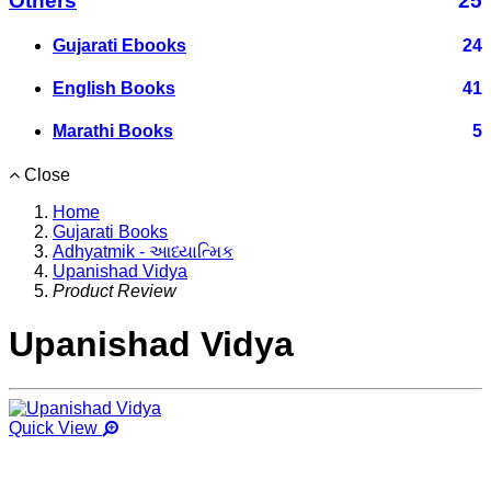
Others
25
Gujarati Ebooks
24
English Books
41
Marathi Books
5
Close
Home
Gujarati Books
Adhyatmik - આધ્યાત્મિક
Upanishad Vidya
Product Review
Upanishad Vidya
Quick View