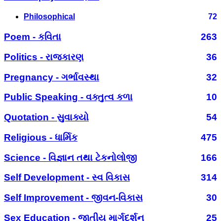
Philosophical
72
Poem - કવિતા
263
Politics - રાજકારણ
36
Pregnancy - ગર્ભાવસ્થા
32
Public Speaking - વક્તુત્વ કળા
10
Quotation - સુવાક્યો
54
Religious - ધાર્મિક
475
Science - વિજ્ઞાન તથા ટેકનોલોજી
166
Self Development - સ્વ વિકાસ
314
Self Improvement - જીવન-વિકાસ
30
Sex Education - જાતીય માર્ગદર્શન
25