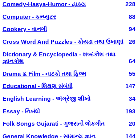
Comedy-Hasya-Humor - હાસ્ય
228
Computer - કમ્પ્યુટર
88
Cookery - વાનગી
94
Cross Word And Puzzles - કોયડા તથા ઉખાણાં
26
Dictionary & Encyclopedia - શબ્દકોશ તથા
જ્ઞાનકોશ
64
Drama & Film - નાટકો તથા ફિલ્મ
55
Educational - શિક્ષણ સંબંધી
147
English Learning - અંગ્રેજી શીખો
34
Essay - નિબંધો
193
Folk Songs Gujarati - ગુજરાતી લોકગીત
20
General Knowledge - સામાન્ય જ્ઞાન
144