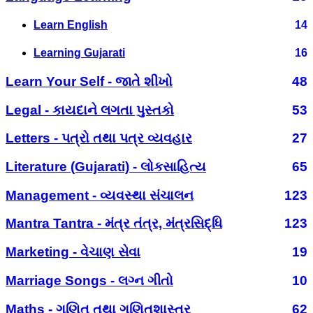
Learn English
14
Learning Gujarati
16
Learn Your Self - જાતે શીખો
48
Legal - કાયદાને લગતા પુસ્તકો
53
Letters - પત્રો તથા પત્ર વ્યવહાર
27
Literature (Gujarati) - લોકસાહિત્ય
65
Management - વ્યવસ્થા સંચાલન
123
Mantra Tantra - મંત્ર તંત્ર, મંત્રસિદ્ધિ
123
Marketing - વેચાણ સેવા
19
Marriage Songs - લગ્ન ગીતો
10
Maths - ગણિત તથા ગણિતશાસ્ત્ર
62