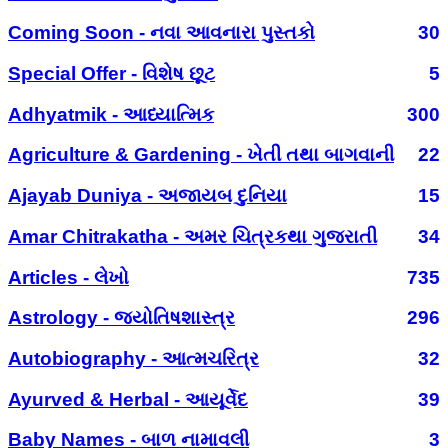
Coming Soon - નવા આવનારા પુસ્તકો
30
Special Offer - વિશેષ છૂટ
5
Adhyatmik - આધ્યાત્મિક
300
Agriculture & Gardening - ખેતી તથા બાગવાની
22
Ajayab Duniya - અજાયબ દુનિયા
15
Amar Chitrakatha - અમર ચિત્રકથા ગુજરાતી
34
Articles - લેખો
735
Astrology - જ્યોતિષશાસ્ત્ર
296
Autobiography - આત્મચરિત્ર
32
Ayurved & Herbal - આયૂર્વેદ
39
Baby Names - બાળ નામાવલી
3