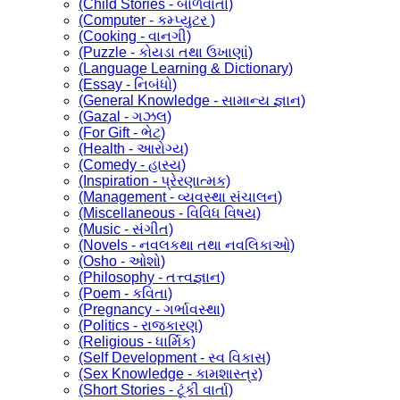
(Child Stories - બાળવાર્તા)
(Computer - કમ્પ્યુટર )
(Cooking - વાનગી)
(Puzzle - કોયડા તથા ઉખાણાં)
(Language Learning & Dictionary)
(Essay - નિબંધો)
(General Knowledge - સામાન્ય જ્ઞાન)
(Gazal - ગઝલ)
(For Gift - ભેટ)
(Health - આરોગ્ય)
(Comedy - હાસ્ય)
(Inspiration - પ્રેરણાત્મક)
(Management - વ્યવસ્થા સંચાલન)
(Miscellaneous - વિવિધ વિષય)
(Music - સંગીત)
(Novels - નવલકથા તથા નવલિકાઓ)
(Osho - ઓશો)
(Philosophy - તત્ત્વજ્ઞાન)
(Poem - કવિતા)
(Pregnancy - ગર્ભાવસ્થા)
(Politics - રાજકારણ)
(Religious - ધાર્મિક)
(Self Development - સ્વ વિકાસ)
(Sex Knowledge - કામશાસ્ત્ર)
(Short Stories - ટૂંકી વાર્તા)