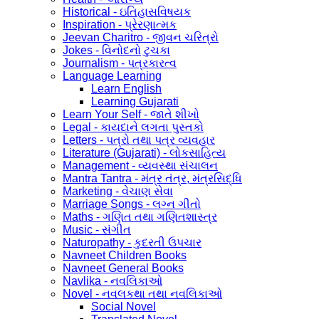
Historical - ઇતિહાસવિષયક
Inspiration - પ્રેરણાત્મક
Jeevan Charitro - જીવન ચરિત્રો
Jokes - વિનોદનો ટુચકા
Journalism - પત્રકારત્વ
Language Learning
Learn English
Learning Gujarati
Learn Your Self - જાતે શીખો
Legal - કાયદાને લગતા પુસ્તકો
Letters - પત્રો તથા પત્ર વ્યવહાર
Literature (Gujarati) - લોકસાહિત્ય
Management - વ્યવસ્થા સંચાલન
Mantra Tantra - મંત્ર તંત્ર, મંત્રસિદ્ધિ
Marketing - વેચાણ સેવા
Marriage Songs - લગ્ન ગીતો
Maths - ગણિત તથા ગણિતશાસ્ત્ર
Music - સંગીત
Naturopathy - કુદરતી ઉપચાર
Navneet Children Books
Navneet General Books
Navlika - નવલિકાઓ
Novel - નવલકથા તથા નવલિકાઓ
Social Novel