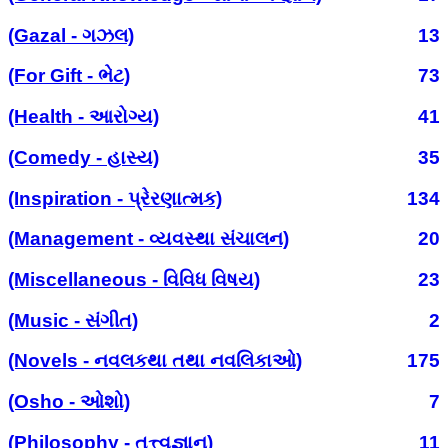
(Gazal - ગઝલ)
13
(For Gift - ભેટ)
73
(Health - આરોગ્ય)
41
(Comedy - હાસ્ય)
35
(Inspiration - પ્રેરણાત્મક)
134
(Management - વ્યવસ્થા સંચાલન)
20
(Miscellaneous - વિવિધ વિષય)
23
(Music - સંગીત)
2
(Novels - નવલકથા તથા નવલિકાઓ)
175
(Osho - ઓશો)
7
(Philosophy - તત્ત્વજ્ઞાન)
11