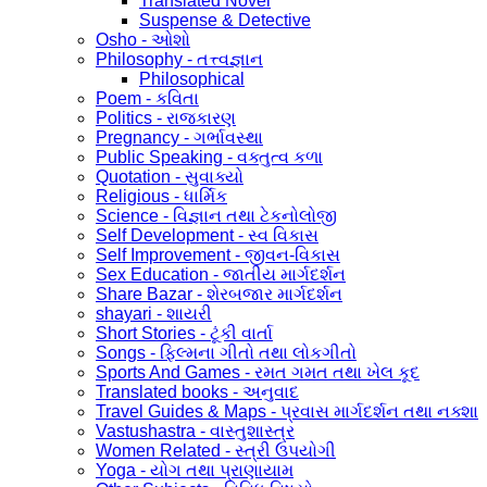
Translated Novel
Suspense & Detective
Osho - ઓશો
Philosophy - તત્ત્વજ્ઞાન
Philosophical
Poem - કવિતા
Politics - રાજકારણ
Pregnancy - ગર્ભાવસ્થા
Public Speaking - વક્તુત્વ કળા
Quotation - સુવાક્યો
Religious - ધાર્મિક
Science - વિજ્ઞાન તથા ટેકનોલોજી
Self Development - સ્વ વિકાસ
Self Improvement - જીવન-વિકાસ
Sex Education - જાતીય માર્ગદર્શન
Share Bazar - શેરબજાર માર્ગદર્શન
shayari - શાયરી
Short Stories - ટૂંકી વાર્તા
Songs - ફિલ્મના ગીતો તથા લોકગીતો
Sports And Games - રમત ગમત તથા ખેલ કૂદ
Translated books - અનુવાદ
Travel Guides & Maps - પ્રવાસ માર્ગદર્શન તથા નક્શા
Vastushastra - વાસ્તુશાસ્ત્ર
Women Related - સ્ત્રી ઉપયોગી
Yoga - યોગ તથા પ્રાણાયામ