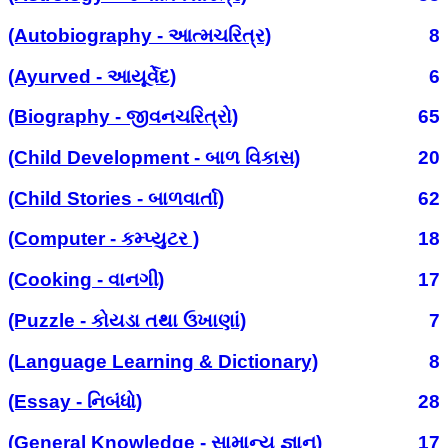
(Autobiography - આત્મચરિત્ર)
8
(Ayurved - આયૂર્વેદ)
6
(Biography - જીવનચરિત્રો)
65
(Child Development - બાળ વિકાસ)
20
(Child Stories - બાળવાર્તા)
62
(Computer - કમ્પ્યુટર )
18
(Cooking - વાનગી)
17
(Puzzle - કોયડા તથા ઉખાણાં)
7
(Language Learning & Dictionary)
8
(Essay - નિબંધો)
28
(General Knowledge - સામાન્ય જ્ઞાન)
17