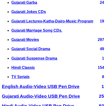
Gujarati Garba
24
Gujarati Jokes CDs
Gujarati Lectures-Katha-Dairo-Music Program
19
Gujarati Marriage Song CDs.
Gujarati Movies
297
Gujarati Social Drama
49
Gujarati Suspense Drama
1
Hindi Classic
154
TV Serials
8
English Audio-Video USB Pen Drive
1
Gujarati Audio-Video USB Pen Drive
25
Hindi Audio-Video USB Pen Drive
92