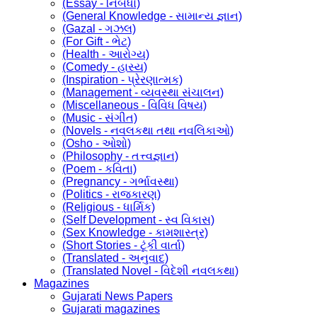
(Essay - નિબંધો)
(General Knowledge - સામાન્ય જ્ઞાન)
(Gazal - ગઝલ)
(For Gift - ભેટ)
(Health - આરોગ્ય)
(Comedy - હાસ્ય)
(Inspiration - પ્રેરણાત્મક)
(Management - વ્યવસ્થા સંચાલન)
(Miscellaneous - વિવિધ વિષય)
(Music - સંગીત)
(Novels - નવલકથા તથા નવલિકાઓ)
(Osho - ઓશો)
(Philosophy - તત્ત્વજ્ઞાન)
(Poem - કવિતા)
(Pregnancy - ગર્ભાવસ્થા)
(Politics - રાજકારણ)
(Religious - ધાર્મિક)
(Self Development - સ્વ વિકાસ)
(Sex Knowledge - કામશાસ્ત્ર)
(Short Stories - ટૂંકી વાર્તા)
(Translated - અનુવાદ)
(Translated Novel - વિદેશી નવલકથા)
Magazines
Gujarati News Papers
Gujarati magazines