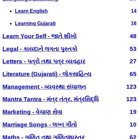
Learn English
14
Learning Gujarati
16
Learn Your Self - જાતે શીખો
48
Legal - કાયદાને લગતા પુસ્તકો
53
Letters - પત્રો તથા પત્ર વ્યવહાર
27
Literature (Gujarati) - લોકસાહિત્ય
65
Management - વ્યવસ્થા સંચાલન
123
Mantra Tantra - મંત્ર તંત્ર, મંત્રસિદ્ધિ
123
Marketing - વેચાણ સેવા
19
Marriage Songs - લગ્ન ગીતો
10
Maths - ગણિત તથા ગણિતશાસ્ત્ર
62