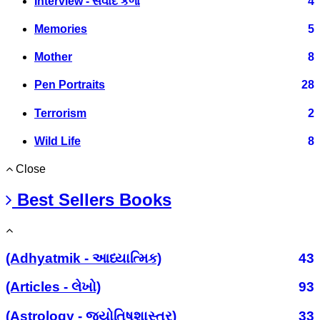
Interview - સંવાદ કળા
4
Memories
5
Mother
8
Pen Portraits
28
Terrorism
2
Wild Life
8
Close
Best Sellers Books
(Adhyatmik - આધ્યાત્મિક)
43
(Articles - લેખો)
93
(Astrology - જ્યોતિષશાસ્ત્ર)
33