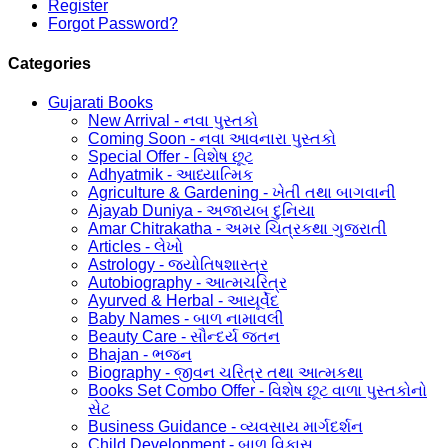
Register
Forgot Password?
Categories
Gujarati Books
New Arrival - નવા પુસ્તકો
Coming Soon - નવા આવનારા પુસ્તકો
Special Offer - વિશેષ છૂટ
Adhyatmik - આધ્યાત્મિક
Agriculture & Gardening - ખેતી તથા બાગવાની
Ajayab Duniya - અજાયબ દુનિયા
Amar Chitrakatha - અમર ચિત્રકથા ગુજરાતી
Articles - લેખો
Astrology - જ્યોતિષશાસ્ત્ર
Autobiography - આત્મચરિત્ર
Ayurved & Herbal - આયૂર્વેદ
Baby Names - બાળ નામાવલી
Beauty Care - સૌન્દર્ય જતન
Bhajan - ભજન
Biography - જીવન ચરિત્ર તથા આત્મકથા
Books Set Combo Offer - વિશેષ છૂટ વાળા પુસ્તકોનો
સેટ
Business Guidance - વ્યવસાય માર્ગદર્શન
Child Development - બાળ વિકાસ