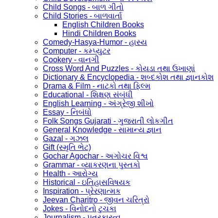
Child Songs - બાળ ગીતો
Child Stories - બાળવાર્તા
English Children Books
Hindi Children Books
Comedy-Hasya-Humor - હાસ્ય
Computer - કમ્પ્યુટર
Cookery - વાનગી
Cross Word And Puzzles - કોયડા તથા ઉખાણાં
Dictionary & Encyclopedia - શબ્દકોશ તથા જ્ઞાનકોશ
Drama & Film - નાટકો તથા ફિલ્મ
Educational - શિક્ષણ સંબંધી
English Learning - અંગ્રેજી શીખો
Essay - નિબંધો
Folk Songs Gujarati - ગુજરાતી લોકગીત
General Knowledge - સામાન્ય જ્ઞાન
Gazal - ગઝલ
Gift (સ્મૃતિ ભેટ)
Gochar Agochar - અગોચર વિશ્વ
Grammar - વ્યાકરણના પુસ્તકો
Health - આરોગ્ય
Historical - ઇતિહાસવિષયક
Inspiration - પ્રેરણાત્મક
Jeevan Charitro - જીવન ચરિત્રો
Jokes - વિનોદનો ટુચકા
Journalism - પત્રકારત્વ