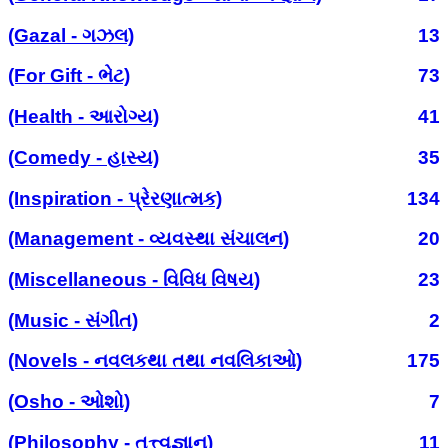
(Gazal - ગઝલ)
13
(For Gift - ભેટ)
73
(Health - આરોગ્ય)
41
(Comedy - હાસ્ય)
35
(Inspiration - પ્રેરણાત્મક)
134
(Management - વ્યવસ્થા સંચાલન)
20
(Miscellaneous - વિવિધ વિષય)
23
(Music - સંગીત)
2
(Novels - નવલકથા તથા નવલિકાઓ)
175
(Osho - ઓશો)
7
(Philosophy - તત્ત્વજ્ઞાન)
11