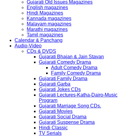
Gujarati Old Issues Magazines
English magazines
Hindi Magazines
Kannada magazines
Malayam magazines
Marathi magazines
Tamil magazines
Calendar & Panchang
Audio-Video
CDs & DVDS
Gujarati Bhajan & Jain Stavan
Gujarati Comedy Drama
Adult Comedy Drama
Family Comedy Drama
Gujarati Family Drama
Gujarati Garba
Gujarati Jokes CDs
Gujarati Lectures-Katha-Dairo-Music
Program
Gujarati Marriage Song CDs.
Gujarati Movies
Gujarati Social Drama
Gujarati Suspense Drama
Hindi Classic
TV Serials