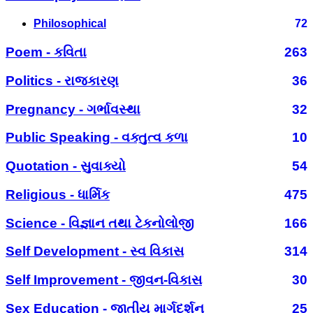
Philosophical
72
Poem - કવિતા
263
Politics - રાજકારણ
36
Pregnancy - ગર્ભાવસ્થા
32
Public Speaking - વક્તુત્વ કળા
10
Quotation - સુવાક્યો
54
Religious - ધાર્મિક
475
Science - વિજ્ઞાન તથા ટેકનોલોજી
166
Self Development - સ્વ વિકાસ
314
Self Improvement - જીવન-વિકાસ
30
Sex Education - જાતીય માર્ગદર્શન
25