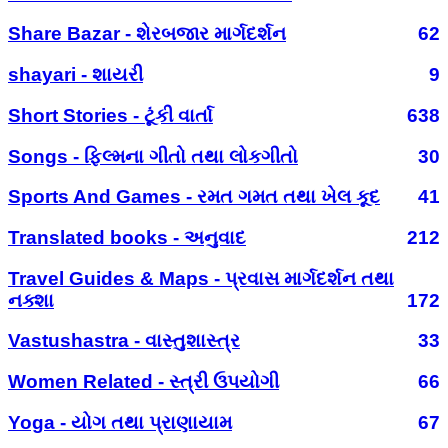
Share Bazar - શેરબજાર માર્ગદર્શન
62
shayari - શાયરી
9
Short Stories - ટૂંકી વાર્તા
638
Songs - ફિલ્મના ગીતો તથા લોકગીતો
30
Sports And Games - રમત ગમત તથા ખેલ કૂદ
41
Translated books - અનુવાદ
212
Travel Guides & Maps - પ્રવાસ માર્ગદર્શન તથા
નક્શા
172
Vastushastra - વાસ્તુશાસ્ત્ર
33
Women Related - સ્ત્રી ઉપયોગી
66
Yoga - યોગ તથા પ્રાણાયામ
67