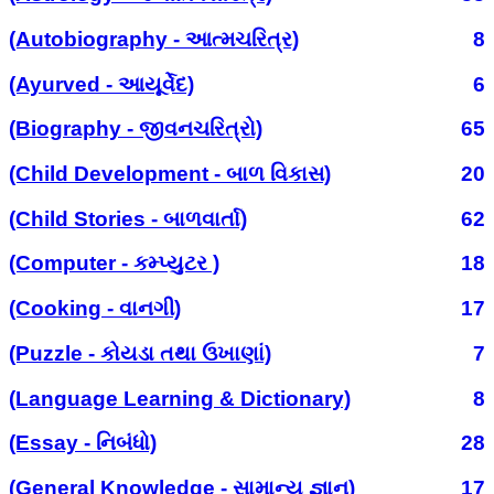
(Autobiography - આત્મચરિત્ર)
8
(Ayurved - આયૂર્વેદ)
6
(Biography - જીવનચરિત્રો)
65
(Child Development - બાળ વિકાસ)
20
(Child Stories - બાળવાર્તા)
62
(Computer - કમ્પ્યુટર )
18
(Cooking - વાનગી)
17
(Puzzle - કોયડા તથા ઉખાણાં)
7
(Language Learning & Dictionary)
8
(Essay - નિબંધો)
28
(General Knowledge - સામાન્ય જ્ઞાન)
17