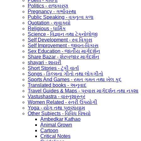
Poem - કવિતા
Politics - રાજકારણ
Pregnancy - ગર્ભાવસ્થા
Public Speaking - વક્તુત્વ કળા
Quotation - સુવાક્યો
Religious - ધાર્મિક
Science - વિજ્ઞાન તથા ટેકનોલોજી
Self Development - સ્વ વિકાસ
Self Improvement - જીવન-વિકાસ
Sex Education - જાતીય માર્ગદર્શન
Share Bazar - શેરબજાર માર્ગદર્શન
shayari - શાયરી
Short Stories - ટૂંકી વાર્તા
Songs - ફિલ્મના ગીતો તથા લોકગીતો
Sports And Games - રમત ગમત તથા ખેલ કૂદ
Translated books - અનુવાદ
Travel Guides & Maps - પ્રવાસ માર્ગદર્શન તથા નક્શા
Vastushastra - વાસ્તુશાસ્ત્ર
Women Related - સ્ત્રી ઉપયોગી
Yoga - યોગ તથા પ્રાણાયામ
Other Subjects - વિવિધ વિષયો
Ambedkar Kathao
Animal Grown
Cartoon
Critical Notes