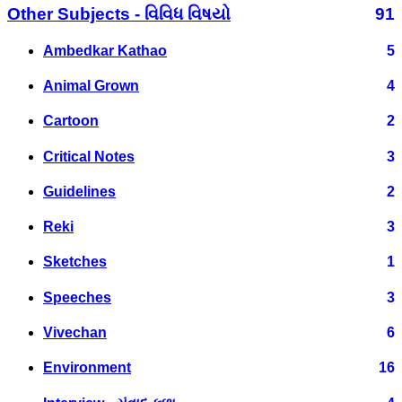
Other Subjects - વિવિધ વિષયો
91
Ambedkar Kathao
5
Animal Grown
4
Cartoon
2
Critical Notes
3
Guidelines
2
Reki
3
Sketches
1
Speeches
3
Vivechan
6
Environment
16