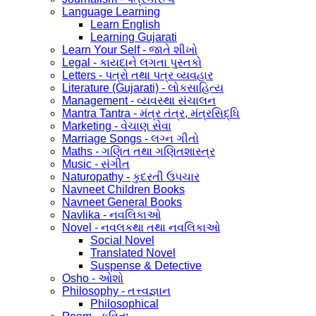
Language Learning
Learn English
Learning Gujarati
Learn Your Self - જાતે શીખો
Legal - કાયદાને લગતા પુસ્તકો
Letters - પત્રો તથા પત્ર વ્યવહાર
Literature (Gujarati) - લોકસાહિત્ય
Management - વ્યવસ્થા સંચાલન
Mantra Tantra - મંત્ર તંત્ર, મંત્રસિદ્ધિ
Marketing - વેચાણ સેવા
Marriage Songs - લગ્ન ગીતો
Maths - ગણિત તથા ગણિતશાસ્ત્ર
Music - સંગીત
Naturopathy - કુદરતી ઉપચાર
Navneet Children Books
Navneet General Books
Navlika - નવલિકાઓ
Novel - નવલકથા તથા નવલિકાઓ
Social Novel
Translated Novel
Suspense & Detective
Osho - ઓશો
Philosophy - તત્ત્વજ્ઞાન
Philosophical