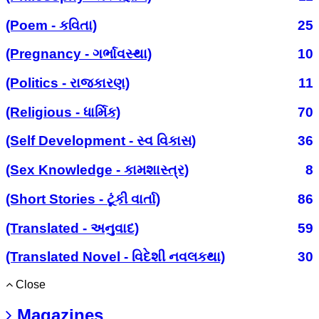
(Poem - કવિતા)
25
(Pregnancy - ગર્ભાવસ્થા)
10
(Politics - રાજકારણ)
11
(Religious - ધાર્મિક)
70
(Self Development - સ્વ વિકાસ)
36
(Sex Knowledge - કામશાસ્ત્ર)
8
(Short Stories - ટૂંકી વાર્તા)
86
(Translated - અનુવાદ)
59
(Translated Novel - વિદેશી નવલકથા)
30
Close
Magazines