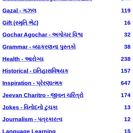
Gazal - ગઝલ
119
Gift (સ્મૃતિ ભેટ)
16
Gochar Agochar - અગોચર વિશ્વ
32
Grammar - વ્યાકરણના પુસ્તકો
38
Health - આરોગ્ય
238
Historical - ઇતિહાસવિષયક
157
Inspiration - પ્રેરણાત્મક
647
Jeevan Charitro - જીવન ચરિત્રો
174
Jokes - વિનોદનો ટુચકા
13
Journalism - પત્રકારત્વ
12
Language Learning
15