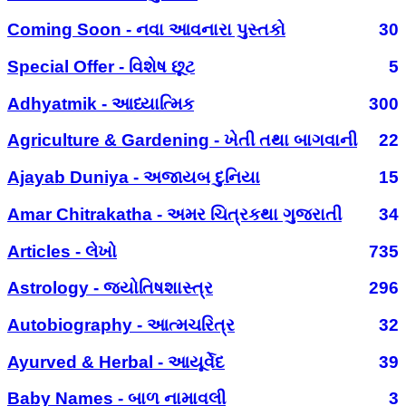
Coming Soon - નવા આવનારા પુસ્તકો
30
Special Offer - વિશેષ છૂટ
5
Adhyatmik - આધ્યાત્મિક
300
Agriculture & Gardening - ખેતી તથા બાગવાની
22
Ajayab Duniya - અજાયબ દુનિયા
15
Amar Chitrakatha - અમર ચિત્રકથા ગુજરાતી
34
Articles - લેખો
735
Astrology - જ્યોતિષશાસ્ત્ર
296
Autobiography - આત્મચરિત્ર
32
Ayurved & Herbal - આયૂર્વેદ
39
Baby Names - બાળ નામાવલી
3