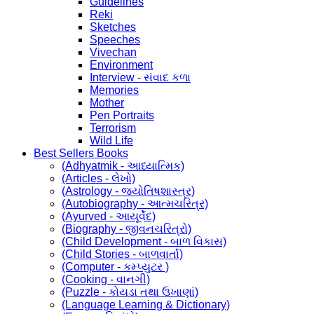
Guidelines
Reki
Sketches
Speeches
Vivechan
Environment
Interview - સંવાદ કળા
Memories
Mother
Pen Portraits
Terrorism
Wild Life
Best Sellers Books
(Adhyatmik - આધ્યાત્મિક)
(Articles - લેખો)
(Astrology - જ્યોતિષશાસ્ત્ર)
(Autobiography - આત્મચરિત્ર)
(Ayurved - આયૂર્વેદ)
(Biography - જીવનચરિત્રો)
(Child Development - બાળ વિકાસ)
(Child Stories - બાળવાર્તા)
(Computer - કમ્પ્યુટર )
(Cooking - વાનગી)
(Puzzle - કોયડા તથા ઉખાણાં)
(Language Learning & Dictionary)