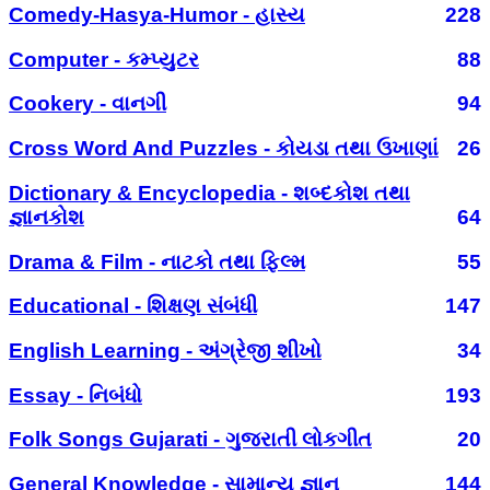
Comedy-Hasya-Humor - હાસ્ય
228
Computer - કમ્પ્યુટર
88
Cookery - વાનગી
94
Cross Word And Puzzles - કોયડા તથા ઉખાણાં
26
Dictionary & Encyclopedia - શબ્દકોશ તથા
જ્ઞાનકોશ
64
Drama & Film - નાટકો તથા ફિલ્મ
55
Educational - શિક્ષણ સંબંધી
147
English Learning - અંગ્રેજી શીખો
34
Essay - નિબંધો
193
Folk Songs Gujarati - ગુજરાતી લોકગીત
20
General Knowledge - સામાન્ય જ્ઞાન
144