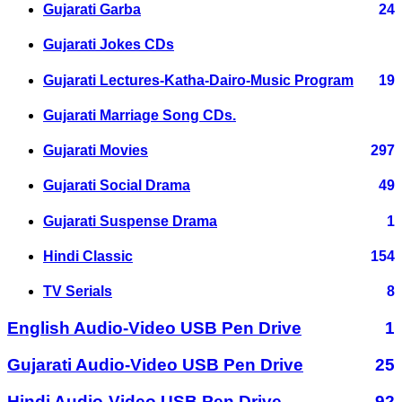
Gujarati Garba
24
Gujarati Jokes CDs
Gujarati Lectures-Katha-Dairo-Music Program
19
Gujarati Marriage Song CDs.
Gujarati Movies
297
Gujarati Social Drama
49
Gujarati Suspense Drama
1
Hindi Classic
154
TV Serials
8
English Audio-Video USB Pen Drive
1
Gujarati Audio-Video USB Pen Drive
25
Hindi Audio-Video USB Pen Drive
92