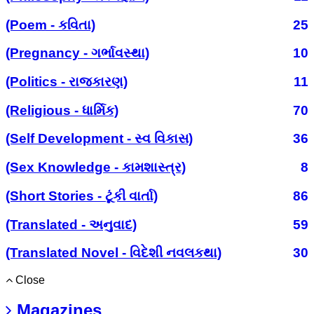
(Poem - કવિતા)
25
(Pregnancy - ગર્ભાવસ્થા)
10
(Politics - રાજકારણ)
11
(Religious - ધાર્મિક)
70
(Self Development - સ્વ વિકાસ)
36
(Sex Knowledge - કામશાસ્ત્ર)
8
(Short Stories - ટૂંકી વાર્તા)
86
(Translated - અનુવાદ)
59
(Translated Novel - વિદેશી નવલકથા)
30
Close
Magazines