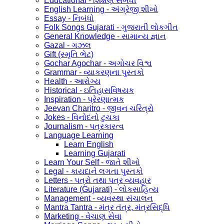
Educational - શિક્ષણ સંબંધી
English Learning - અંગ્રેજી શીખો
Essay - નિબંધો
Folk Songs Gujarati - ગુજરાતી લોકગીત
General Knowledge - સામાન્ય જ્ઞાન
Gazal - ગઝલ
Gift (સ્મૃતિ ભેટ)
Gochar Agochar - અગોચર વિશ્વ
Grammar - વ્યાકરણના પુસ્તકો
Health - આરોગ્ય
Historical - ઇતિહાસવિષયક
Inspiration - પ્રેરણાત્મક
Jeevan Charitro - જીવન ચરિત્રો
Jokes - વિનોદનો ટુચકા
Journalism - પત્રકારત્વ
Language Learning
Learn English
Learning Gujarati
Learn Your Self - જાતે શીખો
Legal - કાયદાને લગતા પુસ્તકો
Letters - પત્રો તથા પત્ર વ્યવહાર
Literature (Gujarati) - લોકસાહિત્ય
Management - વ્યવસ્થા સંચાલન
Mantra Tantra - મંત્ર તંત્ર, મંત્રસિદ્ધિ
Marketing - વેચાણ સેવા