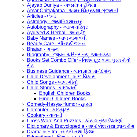
Ajayab Duniya - અજાયબ દુનિયા
Amar Chitrakatha - અમર ચિત્રકથા ગુજરાતી
Articles - લેખો
Astrology - જ્યોતિષશાસ્ત્ર
Autobiography - આત્મચરિત્ર
Ayurved & Herbal - આયૂર્વેદ
Baby Names - બાળ નામાવલી
Beauty Care - સૌન્દર્ય જતન
Bhajan - ભજન
Biography - જીવન ચરિત્ર તથા આત્મકથા
Books Set Combo Offer - વિશેષ છૂટ વાળા પુસ્તકોનો
સેટ
Business Guidance - વ્યવસાય માર્ગદર્શન
Child Development - બાળ વિકાસ
Child Songs - બાળ ગીતો
Child Stories - બાળવાર્તા
English Children Books
Hindi Children Books
Comedy-Hasya-Humor - હાસ્ય
Computer - કમ્પ્યુટર
Cookery - વાનગી
Cross Word And Puzzles - કોયડા તથા ઉખાણાં
Dictionary & Encyclopedia - શબ્દકોશ તથા જ્ઞાનકોશ
Drama & Film - નાટકો તથા ફિલ્મ