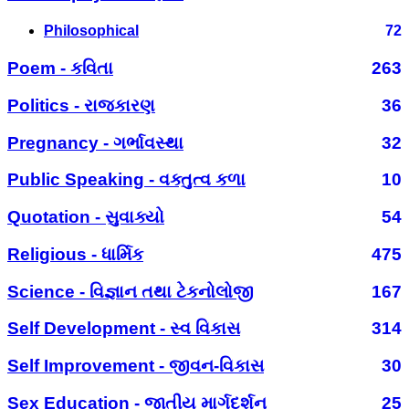
Philosophical
72
Poem - કવિતા
263
Politics - રાજકારણ
36
Pregnancy - ગર્ભાવસ્થા
32
Public Speaking - વક્તુત્વ કળા
10
Quotation - સુવાક્યો
54
Religious - ધાર્મિક
475
Science - વિજ્ઞાન તથા ટેકનોલોજી
167
Self Development - સ્વ વિકાસ
314
Self Improvement - જીવન-વિકાસ
30
Sex Education - જાતીય માર્ગદર્શન
25