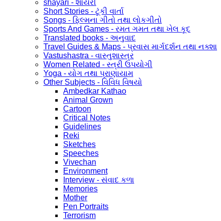
shayari - શાયરી
Short Stories - ટૂંકી વાર્તા
Songs - ફિલ્મના ગીતો તથા લોકગીતો
Sports And Games - રમત ગમત તથા ખેલ કૂદ
Translated books - અનુવાદ
Travel Guides & Maps - પ્રવાસ માર્ગદર્શન તથા નક્શા
Vastushastra - વાસ્તુશાસ્ત્ર
Women Related - સ્ત્રી ઉપયોગી
Yoga - યોગ તથા પ્રાણાયામ
Other Subjects - વિવિધ વિષયો
Ambedkar Kathao
Animal Grown
Cartoon
Critical Notes
Guidelines
Reki
Sketches
Speeches
Vivechan
Environment
Interview - સંવાદ કળા
Memories
Mother
Pen Portraits
Terrorism