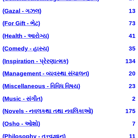
(Gazal - ગઝલ)
13
(For Gift - ભેટ)
73
(Health - આરોગ્ય)
41
(Comedy - હાસ્ય)
35
(Inspiration - પ્રેરણાત્મક)
134
(Management - વ્યવસ્થા સંચાલન)
20
(Miscellaneous - વિવિધ વિષય)
23
(Music - સંગીત)
2
(Novels - નવલકથા તથા નવલિકાઓ)
175
(Osho - ઓશો)
7
(Philosophy - તત્ત્વજ્ઞાન)
11