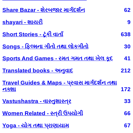
Share Bazar - શેરબજાર માર્ગદર્શન
62
shayari - શાયરી
9
Short Stories - ટૂંકી વાર્તા
638
Songs - ફિલ્મના ગીતો તથા લોકગીતો
30
Sports And Games - રમત ગમત તથા ખેલ કૂદ
41
Translated books - અનુવાદ
212
Travel Guides & Maps - પ્રવાસ માર્ગદર્શન તથા
નક્શા
172
Vastushastra - વાસ્તુશાસ્ત્ર
33
Women Related - સ્ત્રી ઉપયોગી
66
Yoga - યોગ તથા પ્રાણાયામ
67