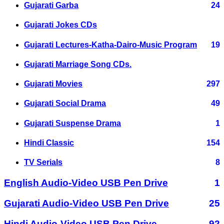
Gujarati Garba
24
Gujarati Jokes CDs
Gujarati Lectures-Katha-Dairo-Music Program
19
Gujarati Marriage Song CDs.
Gujarati Movies
297
Gujarati Social Drama
49
Gujarati Suspense Drama
1
Hindi Classic
154
TV Serials
8
English Audio-Video USB Pen Drive
1
Gujarati Audio-Video USB Pen Drive
25
Hindi Audio-Video USB Pen Drive
92