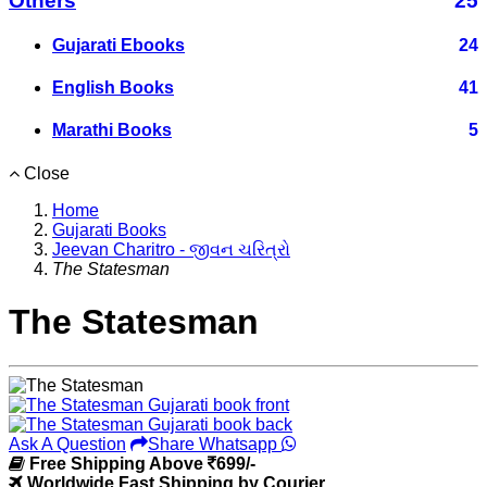
Others
25
Gujarati Ebooks
24
English Books
41
Marathi Books
5
Close
Home
Gujarati Books
Jeevan Charitro - જીવન ચરિત્રો
The Statesman
The Statesman
Ask A Question
Share Whatsapp
Free Shipping Above
699/-
Worldwide Fast Shipping by Courier