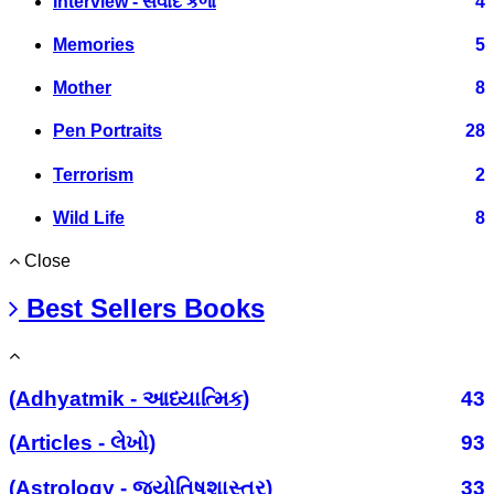
Interview - સંવાદ કળા
4
Memories
5
Mother
8
Pen Portraits
28
Terrorism
2
Wild Life
8
Close
Best Sellers Books
(Adhyatmik - આધ્યાત્મિક)
43
(Articles - લેખો)
93
(Astrology - જ્યોતિષશાસ્ત્ર)
33