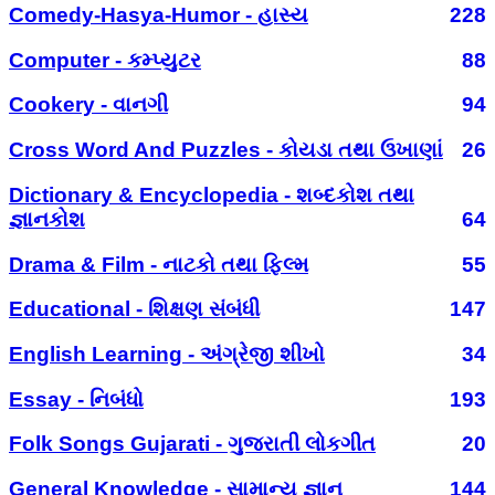
Comedy-Hasya-Humor - હાસ્ય
228
Computer - કમ્પ્યુટર
88
Cookery - વાનગી
94
Cross Word And Puzzles - કોયડા તથા ઉખાણાં
26
Dictionary & Encyclopedia - શબ્દકોશ તથા
જ્ઞાનકોશ
64
Drama & Film - નાટકો તથા ફિલ્મ
55
Educational - શિક્ષણ સંબંધી
147
English Learning - અંગ્રેજી શીખો
34
Essay - નિબંધો
193
Folk Songs Gujarati - ગુજરાતી લોકગીત
20
General Knowledge - સામાન્ય જ્ઞાન
144