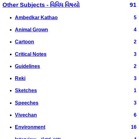
Other Subjects - વિવિધ વિષયો
91
Ambedkar Kathao
5
Animal Grown
4
Cartoon
2
Critical Notes
3
Guidelines
2
Reki
3
Sketches
1
Speeches
3
Vivechan
6
Environment
16