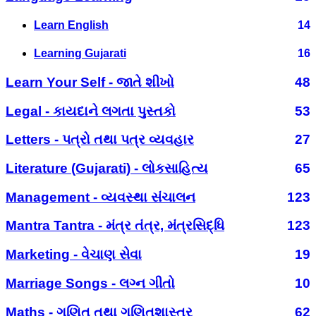
Learn English
14
Learning Gujarati
16
Learn Your Self - જાતે શીખો
48
Legal - કાયદાને લગતા પુસ્તકો
53
Letters - પત્રો તથા પત્ર વ્યવહાર
27
Literature (Gujarati) - લોકસાહિત્ય
65
Management - વ્યવસ્થા સંચાલન
123
Mantra Tantra - મંત્ર તંત્ર, મંત્રસિદ્ધિ
123
Marketing - વેચાણ સેવા
19
Marriage Songs - લગ્ન ગીતો
10
Maths - ગણિત તથા ગણિતશાસ્ત્ર
62