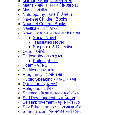
Marriage Songs - લગ્ન ગીતો
Maths - ગણિત તથા ગણિતશાસ્ત્ર
Music - સંગીત
Naturopathy - કુદરતી ઉપચાર
Navneet Children Books
Navneet General Books
Navlika - નવલિકાઓ
Novel - નવલકથા તથા નવલિકાઓ
Social Novel
Translated Novel
Suspense & Detective
Osho - ઓશો
Philosophy - તત્ત્વજ્ઞાન
Philosophical
Poem - કવિતા
Politics - રાજકારણ
Pregnancy - ગર્ભાવસ્થા
Public Speaking - વક્તુત્વ કળા
Quotation - સુવાક્યો
Religious - ધાર્મિક
Science - વિજ્ઞાન તથા ટેકનોલોજી
Self Development - સ્વ વિકાસ
Self Improvement - જીવન-વિકાસ
Sex Education - જાતીય માર્ગદર્શન
Share Bazar - શેરબજાર માર્ગદર્શન