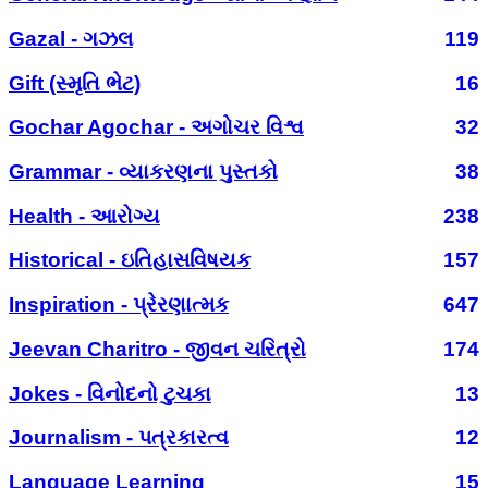
Gazal - ગઝલ
119
Gift (સ્મૃતિ ભેટ)
16
Gochar Agochar - અગોચર વિશ્વ
32
Grammar - વ્યાકરણના પુસ્તકો
38
Health - આરોગ્ય
238
Historical - ઇતિહાસવિષયક
157
Inspiration - પ્રેરણાત્મક
647
Jeevan Charitro - જીવન ચરિત્રો
174
Jokes - વિનોદનો ટુચકા
13
Journalism - પત્રકારત્વ
12
Language Learning
15