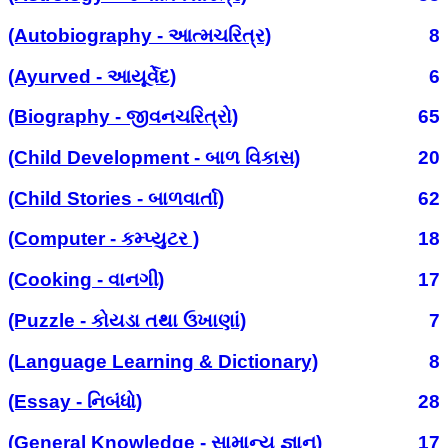
(Autobiography - આત્મચરિત્ર)
8
(Ayurved - આયૂર્વેદ)
6
(Biography - જીવનચરિત્રો)
65
(Child Development - બાળ વિકાસ)
20
(Child Stories - બાળવાર્તા)
62
(Computer - કમ્પ્યુટર )
18
(Cooking - વાનગી)
17
(Puzzle - કોયડા તથા ઉખાણાં)
7
(Language Learning & Dictionary)
8
(Essay - નિબંધો)
28
(General Knowledge - સામાન્ય જ્ઞાન)
17