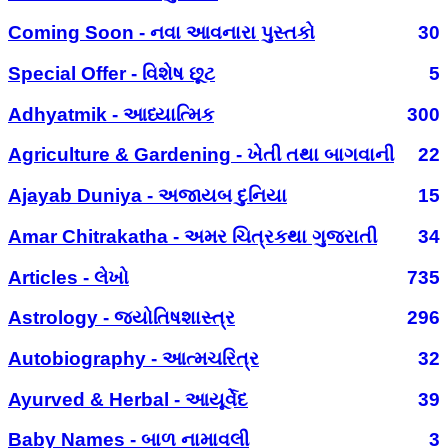
Coming Soon - નવા આવનારા પુસ્તકો
30
Special Offer - વિશેષ છૂટ
5
Adhyatmik - આધ્યાત્મિક
300
Agriculture & Gardening - ખેતી તથા બાગવાની
22
Ajayab Duniya - અજાયબ દુનિયા
15
Amar Chitrakatha - અમર ચિત્રકથા ગુજરાતી
34
Articles - લેખો
735
Astrology - જ્યોતિષશાસ્ત્ર
296
Autobiography - આત્મચરિત્ર
32
Ayurved & Herbal - આયૂર્વેદ
39
Baby Names - બાળ નામાવલી
3